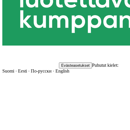
Puhutut kielet:
Evästeasetukset
Suomi · Eesti · По-русски · English