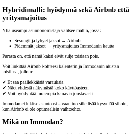
Hybridimalli: hyödynnä sekä Airbnb että
yritysmajoitus
Yhä useampi asunnonomistaja valitsee mallin, jossa:
Sesongit ja lyhyet jaksot → Airbnb
Pidemmät jaksot → yritysmajoitus Immodanin kautta
Parasta on, että nämä kaksi eivät sulje toisiaan pois.
Voit linkittää Airbnb-kohteesi kalenterin ja Immodanin alustan
toisiinsa, jolloin:
✔ Et saa päällekkäisiä varauksia
✔ Näet yhdestä näkymästä koko käyttöasteen
✔ Voit hyödyntää molempia kanavia joustavasti
Immodan ei lukitse asuntoasi – vaan tuo sille lisää kysyntää silloin,
kun Airbnb ei ole optimaalisin vaihtoehto.
Mikä on Immodan?