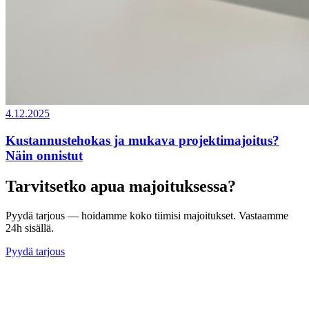
4.12.2025
Kustannustehokas ja mukava projektimajoitus?
Näin onnistut
Tarvitsetko apua majoituksessa?
Pyydä tarjous — hoidamme koko tiimisi majoitukset. Vastaamme
24h sisällä.
Pyydä tarjous