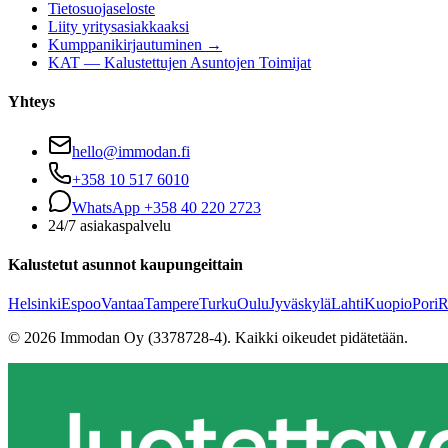
Tietosuojaseloste
Liity yritysasiakkaaksi
Kumppanikirjautuminen →
KAT — Kalustettujen Asuntojen Toimijat
Yhteys
hello@immodan.fi
+358 10 517 6010
WhatsApp +358 40 220 2723
24/7 asiakaspalvelu
Kalustetut asunnot kaupungeittain
Helsinki
Espoo
Vantaa
Tampere
Turku
Oulu
Jyväskylä
Lahti
Kuopio
Pori
R
©
2026
Immodan Oy (3378728-4).
Kaikki oikeudet pidätetään.