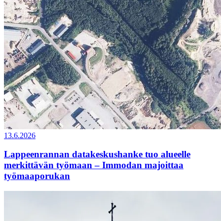
13.6.2026
Lappeenrannan datakeskushanke tuo alueelle
merkittävän työmaan – Immodan majoittaa
työmaaporukan