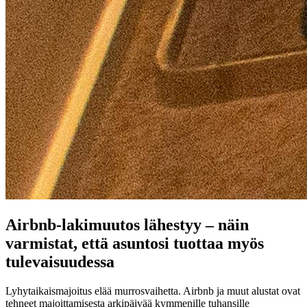
Airbnb-lakimuutos lähestyy – näin
varmistat, että asuntosi tuottaa myös
tulevaisuudessa
Lyhytaikaismajoitus elää murrosvaihetta. Airbnb ja muut alustat ovat
tehneet majoittamisesta arkipäivää kymmenille tuhansille