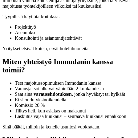
Immodan välittää kalustettuja asuntoja yrityksille, jotka tarvitsevat
majoitusta työntekijöilleen viikoiksi tai kuukausiksi.
Tyypillisiä käyttötarkoituksia:
Projektityö
Asennukset
Konsultointi ja asiantuntijatehtävät
Yritykset etsivät koteja, eivät hotellihuoneita.
Miten yhteistyö Immodanin kanssa
toimii?
Teet majoitussopimuksen Immodanin kanssa
Varausjaksot alkavat vähintään 2 kuukaudesta
Saat aina
varausehdotuksen
, jonka hyväksyt tai hylkäät
Et sitoudu yksinoikeudella
Komissio 20 %
Tilitys heti, kun asiakas on maksanut
Laskutus vajaa kuukausi + seuraava kuukausi ennakkoon
Sinä päätät, milloin ja kenelle asuntosi vuokrataan.