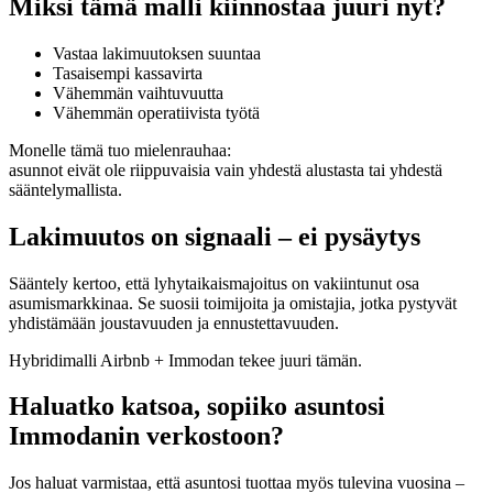
Miksi tämä malli kiinnostaa juuri nyt?
Vastaa lakimuutoksen suuntaa
Tasaisempi kassavirta
Vähemmän vaihtuvuutta
Vähemmän operatiivista työtä
Monelle tämä tuo mielenrauhaa:
asunnot eivät ole riippuvaisia vain yhdestä alustasta tai yhdestä
sääntelymallista.
Lakimuutos on signaali – ei pysäytys
Sääntely kertoo, että lyhytaikaismajoitus on vakiintunut osa
asumismarkkinaa. Se suosii toimijoita ja omistajia, jotka pystyvät
yhdistämään joustavuuden ja ennustettavuuden.
Hybridimalli Airbnb + Immodan tekee juuri tämän.
Haluatko katsoa, sopiiko asuntosi
Immodanin verkostoon?
Jos haluat varmistaa, että asuntosi tuottaa myös tulevina vuosina –