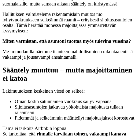
suomalaisille, mutta samaan aikaan sääntely on kiristymässä.
Hallituksen valmistelema rakentamislain muutos tuo
lyhytvuokraukseen selkeämmät raamit – erityisesti sijoitusasuntojen
osalta. Tämä herättää monessa majoittajassa ymmärrettävän
kysymyksen:
Miten varmistan, että asuntoni tuottaa myös tulevina vuosina?
Me Immodanilla näemme tilanteen mahdollisuutena rakentaa entistä
vakaampi ja joustavampi ansaintamalli.
Sääntely muuttuu – mutta majoittaminen
ei katoa
Lakimuutoksen keskeinen viesti on selkeä:
Oman kodin satunnainen vuokraus säilyy vapaana
Sijoitusasuntojen jatkuvaa yökohtaista majoitusta tullaan
rajaamaan
Pidemmät ja selkeämmin määritellyt majoitusjaksot korostuvat
Tämä ei tarkoita Airbnb:n loppua.
Se tarkoittaa, että
rinnalle tarvitaan toinen, vakaampi kanava
.