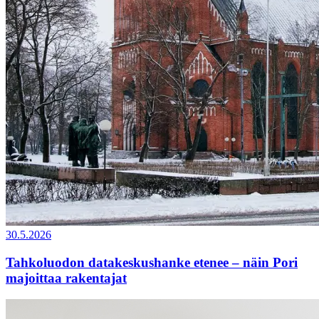
30.5.2026
Tahkoluodon datakeskushanke etenee – näin Pori
majoittaa rakentajat