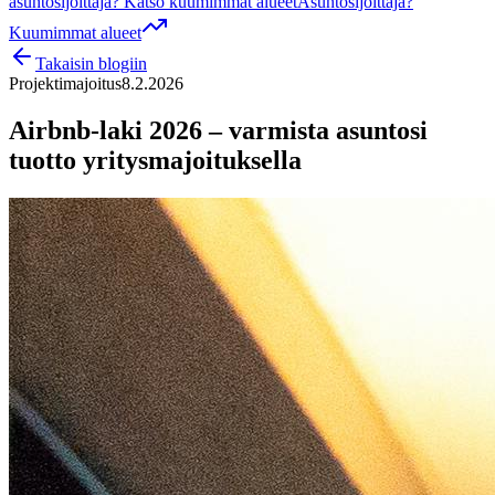
asuntosijoittaja? Katso kuumimmat alueet
Asuntosijoittaja?
Kuumimmat alueet
Takaisin blogiin
Projektimajoitus
8.2.2026
Airbnb-laki 2026 – varmista asuntosi
tuotto yritysmajoituksella