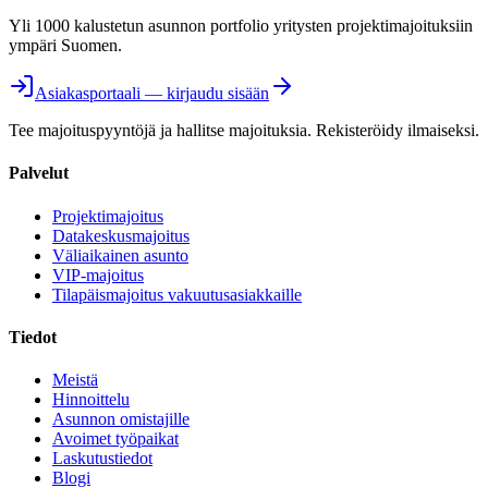
Yli 1000 kalustetun asunnon portfolio yritysten projektimajoituksiin
ympäri Suomen.
Asiakasportaali — kirjaudu sisään
Tee majoituspyyntöjä ja hallitse majoituksia. Rekisteröidy ilmaiseksi.
Palvelut
Projektimajoitus
Datakeskusmajoitus
Väliaikainen asunto
VIP-majoitus
Tilapäismajoitus vakuutusasiakkaille
Tiedot
Meistä
Hinnoittelu
Asunnon omistajille
Avoimet työpaikat
Laskutustiedot
Blogi