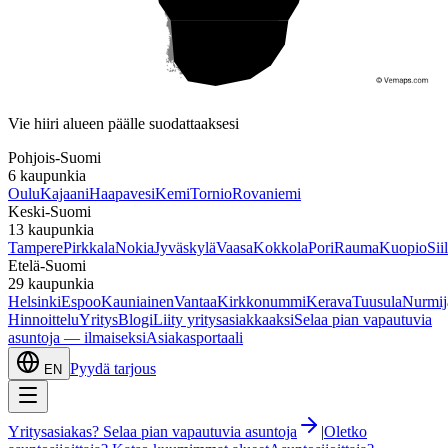
Etelä-Suomi
Vie hiiri alueen päälle suodattaaksesi
Pohjois-Suomi
6
kaupunkia
Oulu
Kajaani
Haapavesi
Kemi
Tornio
Rovaniemi
Keski-Suomi
13
kaupunkia
Tampere
Pirkkala
Nokia
Jyväskylä
Vaasa
Kokkola
Pori
Rauma
Kuopio
Sii
Etelä-Suomi
29
kaupunkia
Helsinki
Espoo
Kauniainen
Vantaa
Kirkkonummi
Kerava
Tuusula
Nurmij
Hinnoittelu
Yritys
Blogi
Liity yritysasiakkaaksi
Selaa pian vapautuvia
asuntoja — ilmaiseksi
Asiakasportaali
Pyydä tarjous
EN
Yritysasiakas? Selaa pian vapautuvia asuntoja
|
Oletko