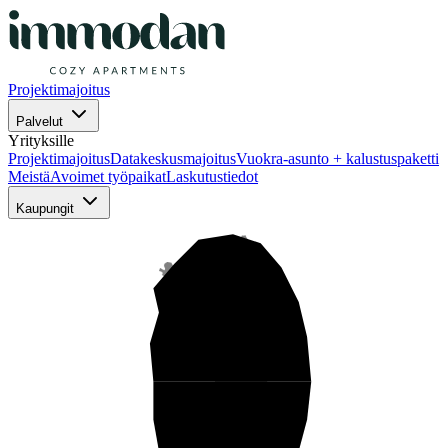
Projektimajoitus
Palvelut
Yrityksille
Projektimajoitus
Datakeskusmajoitus
Vuokra-asunto + kalustuspaketti
Meistä
Avoimet työpaikat
Laskutustiedot
Kaupungit
Pohjois-Suomi
Keski-Suomi