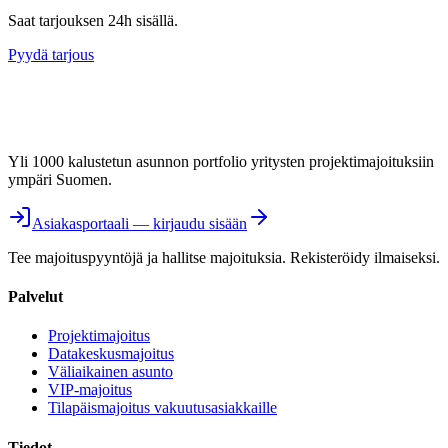
Saat tarjouksen 24h sisällä.
Pyydä tarjous
Yli 1000 kalustetun asunnon portfolio yritysten projektimajoituksiin
ympäri Suomen.
Asiakasportaali — kirjaudu sisään
Tee majoituspyyntöjä ja hallitse majoituksia. Rekisteröidy ilmaiseksi.
Palvelut
Projektimajoitus
Datakeskusmajoitus
Väliaikainen asunto
VIP-majoitus
Tilapäismajoitus vakuutusasiakkaille
Tiedot