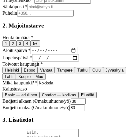
Yhteyshenkilö *
Sähköposti *
Puhelin
2. Majoitustarve
Henkilömäärä *
1
2
3
4
5+
Aloituspäivä *
Lopetuspäivä *
Toivotut kaupungit *
Helsinki
Espoo
Vantaa
Tampere
Turku
Oulu
Jyväskylä
Lahti
Kuopio
Muu
Mikä kaupunki? *
Kalustustaso
Basic — edullinen
Comfort — kodikas
Ei väliä
Budjetti alkaen (€/makuuhuone/yö)
Budjetti maks. (€/makuuhuone/yö)
3. Lisätiedot