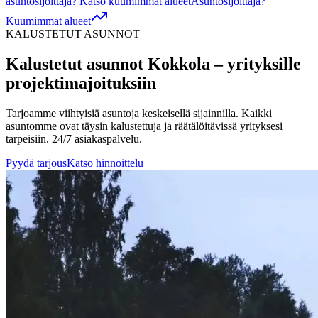
asuntosijoittaja? Katso kuumimmat alueet
Asuntosijoittaja?
Kuumimmat alueet
KALUSTETUT ASUNNOT
Kalustetut asunnot
Kokkola
– yrityksille
projektimajoituksiin
Tarjoamme viihtyisiä asuntoja keskeisellä sijainnilla. Kaikki
asuntomme ovat täysin kalustettuja ja räätälöitävissä yrityksesi
tarpeisiin. 24/7 asiakaspalvelu.
Pyydä tarjous
Katso hinnoittelu