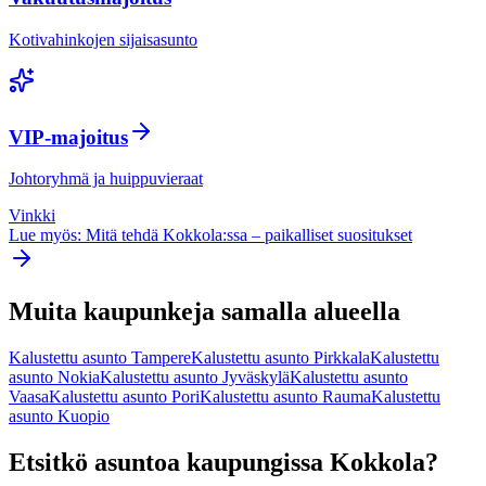
Kotivahinkojen sijaisasunto
VIP-majoitus
Johtoryhmä ja huippuvieraat
Vinkki
Lue myös: Mitä tehdä
Kokkola
:ssa – paikalliset suositukset
Muita kaupunkeja samalla alueella
Kalustettu asunto
Tampere
Kalustettu asunto
Pirkkala
Kalustettu
asunto
Nokia
Kalustettu asunto
Jyväskylä
Kalustettu asunto
Vaasa
Kalustettu asunto
Pori
Kalustettu asunto
Rauma
Kalustettu
asunto
Kuopio
Etsitkö asuntoa kaupungissa
Kokkola
?