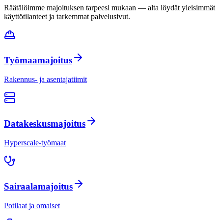
Räätälöimme majoituksen tarpeesi mukaan — alta löydät yleisimmät
käyttötilanteet ja tarkemmat palvelusivut.
Työmaamajoitus
Rakennus- ja asentajatiimit
Datakeskusmajoitus
Hyperscale-työmaat
Sairaalamajoitus
Potilaat ja omaiset