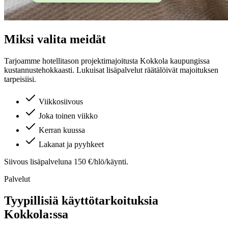
Miksi valita meidät
Tarjoamme hotellitason projektimajoitusta
Kokkola
kaupungissa
kustannustehokkaasti. Lukuisat lisäpalvelut räätälöivät majoituksen
tarpeisiisi.
Viikkosiivous
Joka toinen viikko
Kerran kuussa
Lakanat ja pyyhkeet
Siivous lisäpalveluna 150 €/hlö/käynti.
Palvelut
Tyypillisiä käyttötarkoituksia
Kokkola
:ssa