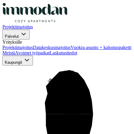
Projektimajoitus
Palvelut
Yrityksille
Projektimajoitus
Datakeskusmajoitus
Vuokra-asunto + kalustuspaketti
Meistä
Avoimet työpaikat
Laskutustiedot
Kaupungit
Pohjois-Suomi
Keski-Suomi