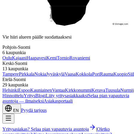
Etelä-Suomi
Vie hiiri alueen päälle suodattaaksesi
Pohjois-Suomi
6
kaupunkia
Oulu
Kajaani
Haapavesi
Kemi
Tornio
Rovaniemi
Keski-Suomi
13
kaupunkia
Tampere
Pirkkala
Nokia
Jyväskylä
Vaasa
Kokkola
Pori
Rauma
Kuopio
Sii
Etelä-Suomi
29
kaupunkia
Helsinki
Espoo
Kauniainen
Vantaa
Kirkkonummi
Kerava
Tuusula
Nurmij
Hinnoittelu
Yritys
Blogi
Liity yritysasiakkaaksi
Selaa pian vapautuvia
asuntoja — ilmaiseksi
Asiakasportaali
Pyydä tarjous
EN
Yritysasiakas? Selaa pian vapautuvia asuntoja
|
Oletko