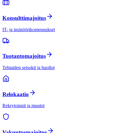
Konsulttimajoitus
IT- ja insinöörikomennukset
Tuotantomajoitus
Tehtaiden seisokit ja huollot
Relokaatio
Rekrytoinnit ja muutot
Vakuutusmajoitus