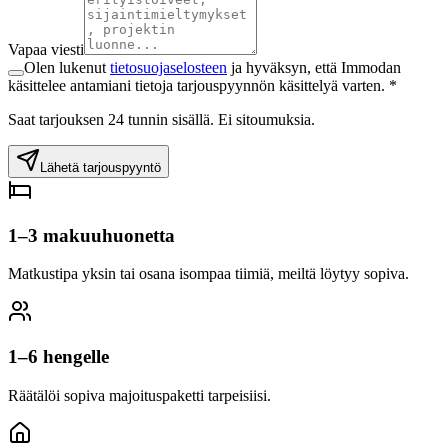
Vapaa viesti
Olen lukenut
tietosuojaselosteen
ja hyväksyn, että Immodan
käsittelee antamiani tietoja tarjouspyynnön käsittelyä varten. *
Saat tarjouksen 24 tunnin sisällä. Ei sitoumuksia.
Lähetä tarjouspyyntö
1–3 makuuhuonetta
Matkustipa yksin tai osana isompaa tiimiä, meiltä löytyy sopiva.
1–6 hengelle
Räätälöi sopiva majoituspaketti tarpeisiisi.