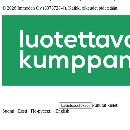
©
2026
Immodan Oy (3378728-4).
Kaikki oikeudet pidätetään.
Puhutut kielet:
Evästeasetukset
Suomi · Eesti · По-русски · English