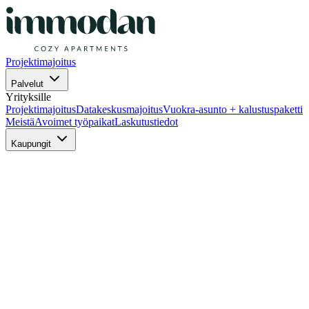
Projektimajoitus
Palvelut
Yrityksille
Projektimajoitus
Datakeskusmajoitus
Vuokra-asunto + kalustuspaketti
Meistä
Avoimet työpaikat
Laskutustiedot
Kaupungit