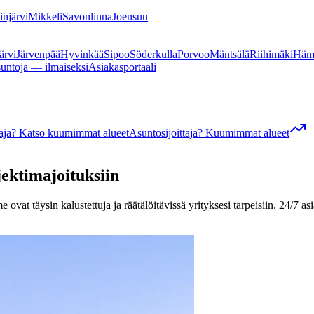
linjärvi
Mikkeli
Savonlinna
Joensuu
ärvi
Järvenpää
Hyvinkää
Sipoo
Söderkulla
Porvoo
Mäntsälä
Riihimäki
Häm
suntoja — ilmaiseksi
Asiakasportaali
ttaja? Katso kuumimmat alueet
Asuntosijoittaja? Kuumimmat alueet
jektimajoituksiin
ovat täysin kalustettuja ja räätälöitävissä yrityksesi tarpeisiin. 24/7 as