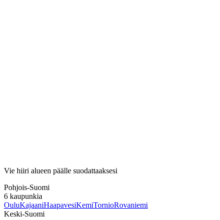
Vie hiiri alueen päälle suodattaaksesi
Pohjois-Suomi
6
kaupunkia
Oulu
Kajaani
Haapavesi
Kemi
Tornio
Rovaniemi
Keski-Suomi