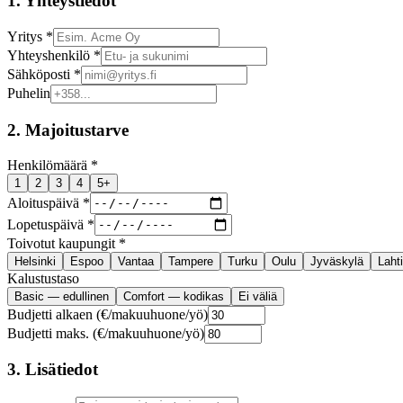
1. Yhteystiedot
Yritys *
Yhteyshenkilö *
Sähköposti *
Puhelin
2. Majoitustarve
Henkilömäärä *
1
2
3
4
5+
Aloituspäivä *
Lopetuspäivä *
Toivotut kaupungit *
Helsinki
Espoo
Vantaa
Tampere
Turku
Oulu
Jyväskylä
Lahti
Kalustustaso
Basic — edullinen
Comfort — kodikas
Ei väliä
Budjetti alkaen (€/makuuhuone/yö)
Budjetti maks. (€/makuuhuone/yö)
3. Lisätiedot