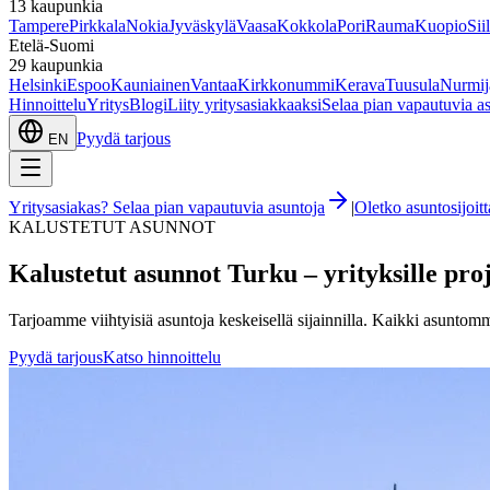
13
kaupunkia
Tampere
Pirkkala
Nokia
Jyväskylä
Vaasa
Kokkola
Pori
Rauma
Kuopio
Sii
Etelä-Suomi
29
kaupunkia
Helsinki
Espoo
Kauniainen
Vantaa
Kirkkonummi
Kerava
Tuusula
Nurmij
Hinnoittelu
Yritys
Blogi
Liity yritysasiakkaaksi
Selaa pian vapautuvia a
Pyydä tarjous
EN
Yritysasiakas? Selaa pian vapautuvia asuntoja
|
Oletko asuntosijoi
KALUSTETUT ASUNNOT
Kalustetut asunnot
Turku
– yrityksille pro
Tarjoamme viihtyisiä asuntoja keskeisellä sijainnilla. Kaikki asuntomme 
Pyydä tarjous
Katso hinnoittelu