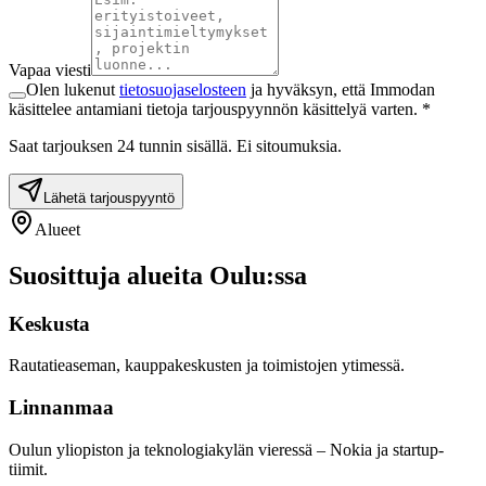
Vapaa viesti
Olen lukenut
tietosuojaselosteen
ja hyväksyn, että Immodan
käsittelee antamiani tietoja tarjouspyynnön käsittelyä varten. *
Saat tarjouksen 24 tunnin sisällä. Ei sitoumuksia.
Lähetä tarjouspyyntö
Alueet
Suosittuja alueita
Oulu
:ssa
Keskusta
Rautatieaseman, kauppakeskusten ja toimistojen ytimessä.
Linnanmaa
Oulun yliopiston ja teknologiakylän vieressä – Nokia ja startup-
tiimit.