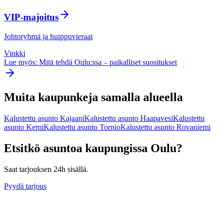
VIP-majoitus
Johtoryhmä ja huippuvieraat
Vinkki
Lue myös: Mitä tehdä
Oulu
:ssa – paikalliset suositukset
Muita kaupunkeja samalla alueella
Kalustettu asunto
Kajaani
Kalustettu asunto
Haapavesi
Kalustettu
asunto
Kemi
Kalustettu asunto
Tornio
Kalustettu asunto
Rovaniemi
Etsitkö asuntoa kaupungissa
Oulu
?
Saat tarjouksen 24h sisällä.
Pyydä tarjous