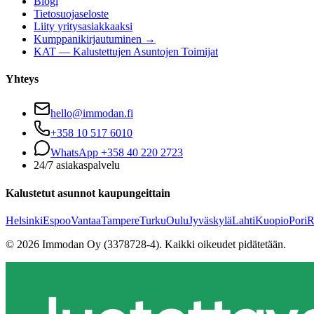
Blogi
Tietosuojaseloste
Liity yritysasiakkaaksi
Kumppanikirjautuminen →
KAT — Kalustettujen Asuntojen Toimijat
Yhteys
hello@immodan.fi
+358 10 517 6010
WhatsApp +358 40 220 2723
24/7 asiakaspalvelu
Kalustetut asunnot kaupungeittain
Helsinki
Espoo
Vantaa
Tampere
Turku
Oulu
Jyväskylä
Lahti
Kuopio
Pori
R
©
2026
Immodan Oy (3378728-4).
Kaikki oikeudet pidätetään.