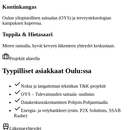
Kontinkangas
Oulun yliopistollisen sairaalan (OYS) ja terveysteknologian
kampuksen kupeessa.
Toppila & Hietasaari
Meren rannalla, hyvät kevyen liikenteen yhteydet keskustaan.
Projektit alueella
Tyypilliset asiakkaat
Oulu
:ssa
Nokia ja langattoman tekniikan T&K-projektit
OYS – Tulevaisuuden sairaala -uudistus
Datakeskusrakentaminen Pohjois-Pohjanmaalla
Energia- ja vetyhankkeet (esim. P2X Solutions, SSAB
Raahe)
Liikenneyhteydet