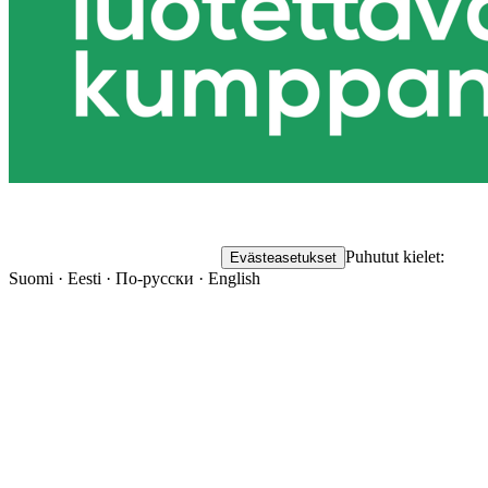
Puhutut kielet:
Evästeasetukset
Suomi · Eesti · По-русски · English