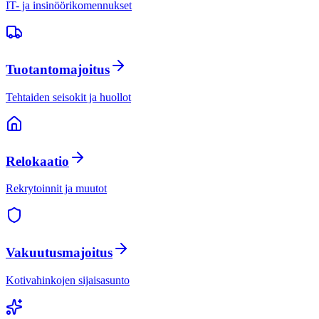
IT- ja insinöörikomennukset
Tuotantomajoitus
Tehtaiden seisokit ja huollot
Relokaatio
Rekrytoinnit ja muutot
Vakuutusmajoitus
Kotivahinkojen sijaisasunto