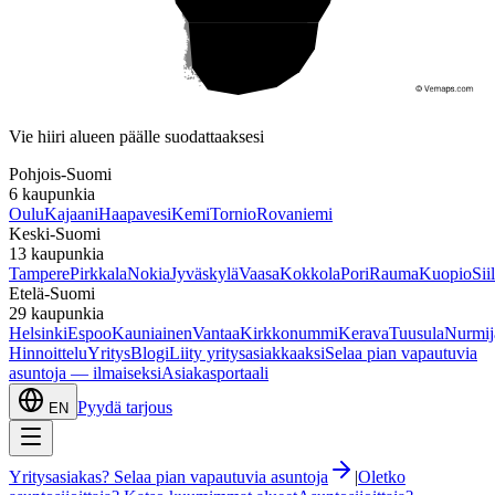
Etelä-Suomi
Vie hiiri alueen päälle suodattaaksesi
Pohjois-Suomi
6
kaupunkia
Oulu
Kajaani
Haapavesi
Kemi
Tornio
Rovaniemi
Keski-Suomi
13
kaupunkia
Tampere
Pirkkala
Nokia
Jyväskylä
Vaasa
Kokkola
Pori
Rauma
Kuopio
Sii
Etelä-Suomi
29
kaupunkia
Helsinki
Espoo
Kauniainen
Vantaa
Kirkkonummi
Kerava
Tuusula
Nurmij
Hinnoittelu
Yritys
Blogi
Liity yritysasiakkaaksi
Selaa pian vapautuvia
asuntoja — ilmaiseksi
Asiakasportaali
Pyydä tarjous
EN
Yritysasiakas? Selaa pian vapautuvia asuntoja
|
Oletko