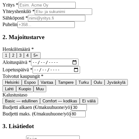
Yritys *
Yhteyshenkilö *
Sähköposti *
Puhelin
2. Majoitustarve
Henkilömäärä *
1
2
3
4
5+
Aloituspäivä *
Lopetuspäivä *
Toivotut kaupungit *
Helsinki
Espoo
Vantaa
Tampere
Turku
Oulu
Jyväskylä
Lahti
Kuopio
Muu
Kalustustaso
Basic — edullinen
Comfort — kodikas
Ei väliä
Budjetti alkaen (€/makuuhuone/yö)
Budjetti maks. (€/makuuhuone/yö)
3. Lisätiedot