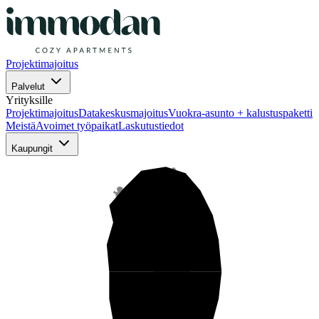
Projektimajoitus
Palvelut
Yrityksille
Projektimajoitus
Datakeskusmajoitus
Vuokra-asunto + kalustuspaketti
Meistä
Avoimet työpaikat
Laskutustiedot
Kaupungit
Pohjois-Suomi
Keski-Suomi