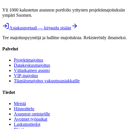
Yli 1000 kalustetun asunnon portfolio yritysten projektimajoituksiin
ympäri Suomen.
Asiakasportaali — kirjaudu sisään
Tee majoituspyyntöjä ja hallitse majoituksia. Rekisteröidy ilmaiseksi.
Palvelut
Projektimajoitus
Datakeskusmajoitus
Väliaikainen asunto
VIP-majoitus
Tilapäismajoitus vakuutusasiakkaille
Tiedot
Meistä
Hinnoittelu
Asunnon omistajille
Avoimet työpaikat
Laskutustiedot