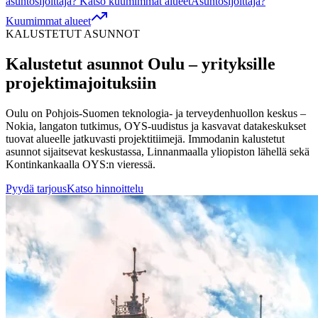
asuntosijoittaja? Katso kuumimmat alueet
Asuntosijoittaja?
Kuumimmat alueet
KALUSTETUT ASUNNOT
Kalustetut asunnot
Oulu
– yrityksille
projektimajoituksiin
Oulu on Pohjois-Suomen teknologia- ja terveydenhuollon keskus –
Nokia, langaton tutkimus, OYS-uudistus ja kasvavat datakeskukset
tuovat alueelle jatkuvasti projektitiimejä. Immodanin kalustetut
asunnot sijaitsevat keskustassa, Linnanmaalla yliopiston lähellä sekä
Kontinkankaalla OYS:n vieressä.
Pyydä tarjous
Katso hinnoittelu