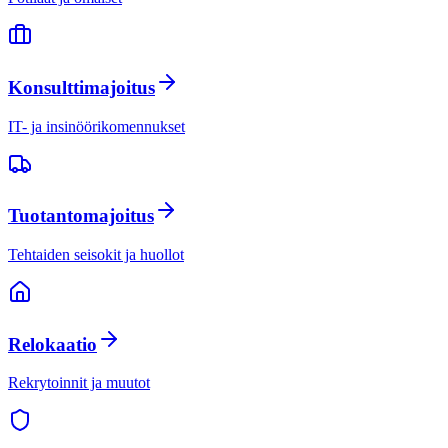
Konsulttimajoitus
IT- ja insinöörikomennukset
Tuotantomajoitus
Tehtaiden seisokit ja huollot
Relokaatio
Rekrytoinnit ja muutot