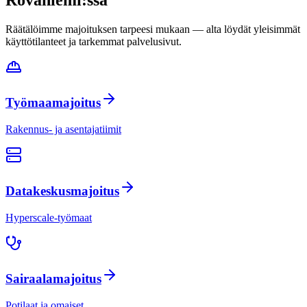
Räätälöimme majoituksen tarpeesi mukaan — alta löydät yleisimmät
käyttötilanteet ja tarkemmat palvelusivut.
Työmaamajoitus
Rakennus- ja asentajatiimit
Datakeskusmajoitus
Hyperscale-työmaat
Sairaalamajoitus
Potilaat ja omaiset