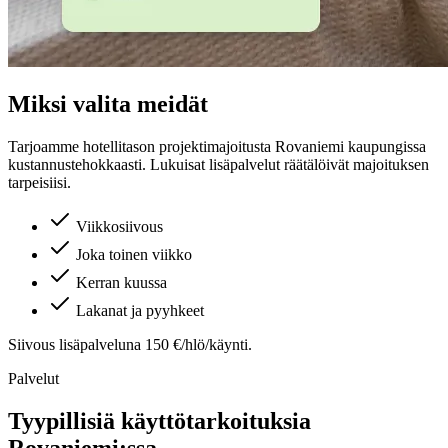
Miksi valita meidät
Tarjoamme hotellitason projektimajoitusta
Rovaniemi
kaupungissa
kustannustehokkaasti. Lukuisat lisäpalvelut räätälöivät majoituksen
tarpeisiisi.
Viikkosiivous
Joka toinen viikko
Kerran kuussa
Lakanat ja pyyhkeet
Siivous lisäpalveluna 150 €/hlö/käynti.
Palvelut
Tyypillisiä käyttötarkoituksia
Rovaniemi
:ssa