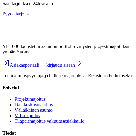
Saat tarjouksen 24h sisällä.
Pyydä tarjous
Yli 1000 kalustetun asunnon portfolio yritysten projektimajoituksiin
ympäri Suomen.
Asiakasportaali — kirjaudu sisään
Tee majoituspyyntöjä ja hallitse majoituksia. Rekisteröidy ilmaiseksi.
Palvelut
Projektimajoitus
Datakeskusmajoitus
Väliaikainen asunto
VIP-majoitus
Tilapäismajoitus vakuutusasiakkaille
Tiedot