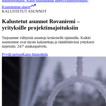
asuntosijoittaja? Katso kuumimmat alueet
Asuntosijoittaja?
Kuumimmat alueet
KALUSTETUT ASUNNOT
Kalustetut asunnot
Rovaniemi
–
yrityksille projektimajoituksiin
Tarjoamme viihtyisiä asuntoja keskeisellä sijainnilla. Kaikki
asuntomme ovat täysin kalustettuja ja räätälöitävissä yrityksesi
tarpeisiin. 24/7 asiakaspalvelu.
Pyydä tarjous
Katso hinnoittelu