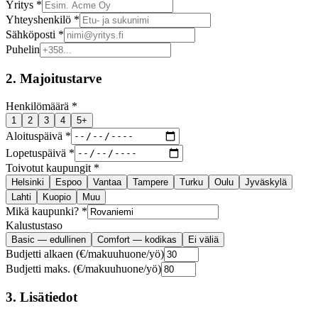
Yritys *
Yhteyshenkilö *
Sähköposti *
Puhelin
2. Majoitustarve
Henkilömäärä *
1
2
3
4
5+
Aloituspäivä *
Lopetuspäivä *
Toivotut kaupungit *
Helsinki
Espoo
Vantaa
Tampere
Turku
Oulu
Jyväskylä
Lahti
Kuopio
Muu
Mikä kaupunki? *
Kalustustaso
Basic — edullinen
Comfort — kodikas
Ei väliä
Budjetti alkaen (€/makuuhuone/yö)
Budjetti maks. (€/makuuhuone/yö)
3. Lisätiedot