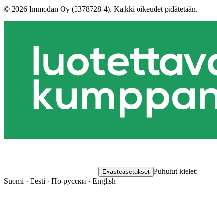
©
2026
Immodan Oy (3378728-4).
Kaikki oikeudet pidätetään.
Puhutut kielet:
Evästeasetukset
Suomi · Eesti · По-русски · English