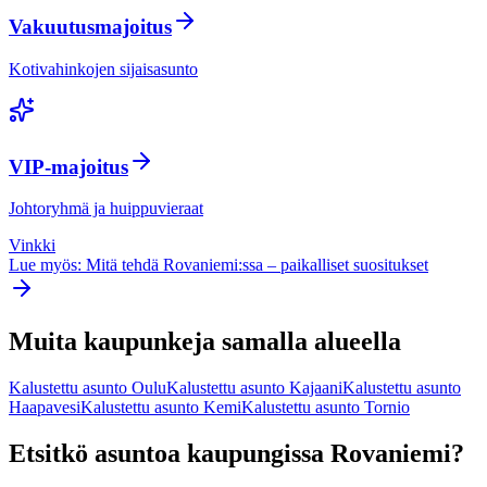
Vakuutusmajoitus
Kotivahinkojen sijaisasunto
VIP-majoitus
Johtoryhmä ja huippuvieraat
Vinkki
Lue myös: Mitä tehdä
Rovaniemi
:ssa – paikalliset suositukset
Muita kaupunkeja samalla alueella
Kalustettu asunto
Oulu
Kalustettu asunto
Kajaani
Kalustettu asunto
Haapavesi
Kalustettu asunto
Kemi
Kalustettu asunto
Tornio
Etsitkö asuntoa kaupungissa
Rovaniemi
?