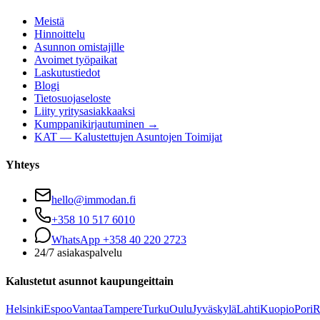
Meistä
Hinnoittelu
Asunnon omistajille
Avoimet työpaikat
Laskutustiedot
Blogi
Tietosuojaseloste
Liity yritysasiakkaaksi
Kumppanikirjautuminen →
KAT — Kalustettujen Asuntojen Toimijat
Yhteys
hello@immodan.fi
+358 10 517 6010
WhatsApp +358 40 220 2723
24/7 asiakaspalvelu
Kalustetut asunnot kaupungeittain
Helsinki
Espoo
Vantaa
Tampere
Turku
Oulu
Jyväskylä
Lahti
Kuopio
Pori
R