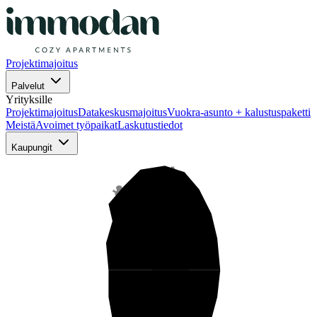
Projektimajoitus
Palvelut
Yrityksille
Projektimajoitus
Datakeskusmajoitus
Vuokra-asunto + kalustuspaketti
Meistä
Avoimet työpaikat
Laskutustiedot
Kaupungit
Pohjois-Suomi
Keski-Suomi