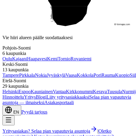
Etelä-Suomi
Vie hiiri alueen päälle suodattaaksesi
Pohjois-Suomi
6
kaupunkia
Oulu
Kajaani
Haapavesi
Kemi
Tornio
Rovaniemi
Keski-Suomi
13
kaupunkia
Tampere
Pirkkala
Nokia
Jyväskylä
Vaasa
Kokkola
Pori
Rauma
Kuopio
Sii
Etelä-Suomi
29
kaupunkia
Helsinki
Espoo
Kauniainen
Vantaa
Kirkkonummi
Kerava
Tuusula
Nurmij
Hinnoittelu
Yritys
Blogi
Liity yritysasiakkaaksi
Selaa pian vapautuvia
asuntoja — ilmaiseksi
Asiakasportaali
Pyydä tarjous
EN
Yritysasiakas? Selaa pian vapautuvia asuntoja
|
Oletko