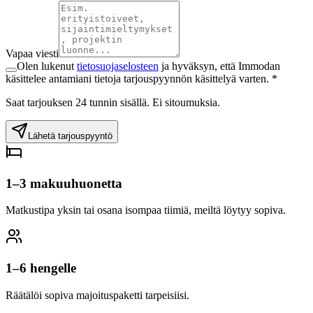
Vapaa viesti
Olen lukenut
tietosuojaselosteen
ja hyväksyn, että Immodan
käsittelee antamiani tietoja tarjouspyynnön käsittelyä varten. *
Saat tarjouksen 24 tunnin sisällä. Ei sitoumuksia.
Lähetä tarjouspyyntö
1–3 makuuhuonetta
Matkustipa yksin tai osana isompaa tiimiä, meiltä löytyy sopiva.
1–6 hengelle
Räätälöi sopiva majoituspaketti tarpeisiisi.