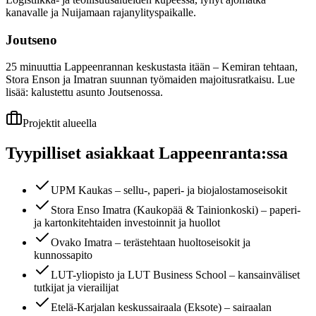
kanavalle ja Nuijamaan rajanylityspaikalle.
Joutseno
25 minuuttia Lappeenrannan keskustasta itään – Kemiran tehtaan,
Stora Enson ja Imatran suunnan työmaiden majoitusratkaisu. Lue
lisää: kalustettu asunto Joutsenossa.
Projektit alueella
Tyypilliset asiakkaat
Lappeenranta
:ssa
UPM Kaukas – sellu-, paperi- ja biojalostamoseisokit
Stora Enso Imatra (Kaukopää & Tainionkoski) – paperi-
ja kartonkitehtaiden investoinnit ja huollot
Ovako Imatra – terästehtaan huoltoseisokit ja
kunnossapito
LUT-yliopisto ja LUT Business School – kansainväliset
tutkijat ja vierailijat
Etelä-Karjalan keskussairaala (Eksote) – sairaalan