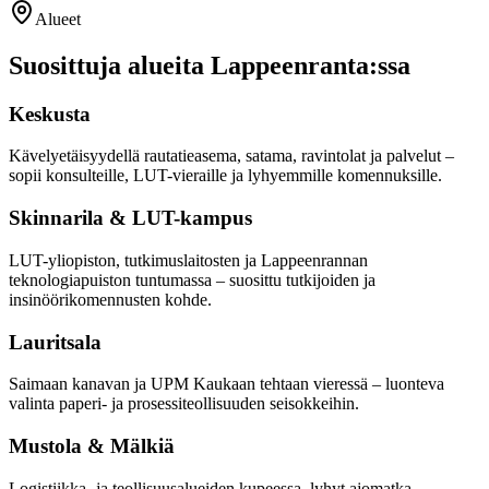
Alueet
Suosittuja alueita
Lappeenranta
:ssa
Keskusta
Kävelyetäisyydellä rautatieasema, satama, ravintolat ja palvelut –
sopii konsulteille, LUT-vieraille ja lyhyemmille komennuksille.
Skinnarila & LUT-kampus
LUT-yliopiston, tutkimuslaitosten ja Lappeenrannan
teknologiapuiston tuntumassa – suosittu tutkijoiden ja
insinöörikomennusten kohde.
Lauritsala
Saimaan kanavan ja UPM Kaukaan tehtaan vieressä – luonteva
valinta paperi- ja prosessiteollisuuden seisokkeihin.
Mustola & Mälkiä
Logistiikka- ja teollisuusalueiden kupeessa, lyhyt ajomatka