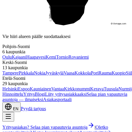
Etelä-Suomi
Vie hiiri alueen päälle suodattaaksesi
Pohjois-Suomi
6
kaupunkia
Oulu
Kajaani
Haapavesi
Kemi
Tornio
Rovaniemi
Keski-Suomi
13
kaupunkia
Tampere
Pirkkala
Nokia
Jyväskylä
Vaasa
Kokkola
Pori
Rauma
Kuopio
Sii
Etelä-Suomi
29
kaupunkia
Helsinki
Espoo
Kauniainen
Vantaa
Kirkkonummi
Kerava
Tuusula
Nurmij
Hinnoittelu
Yritys
Blogi
Liity yritysasiakkaaksi
Selaa pian vapautuvia
asuntoja — ilmaiseksi
Asiakasportaali
Pyydä tarjous
EN
Yritysasiakas? Selaa pian vapautuvia asuntoja
|
Oletko