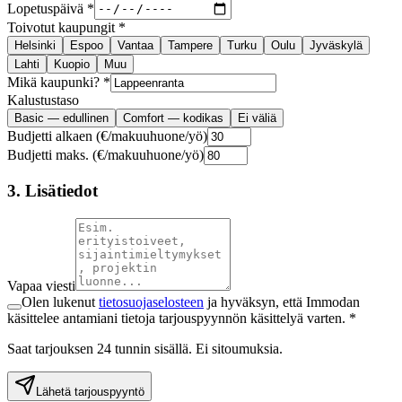
Lopetuspäivä *
Toivotut kaupungit *
Helsinki
Espoo
Vantaa
Tampere
Turku
Oulu
Jyväskylä
Lahti
Kuopio
Muu
Mikä kaupunki? *
Kalustustaso
Basic — edullinen
Comfort — kodikas
Ei väliä
Budjetti alkaen (€/makuuhuone/yö)
Budjetti maks. (€/makuuhuone/yö)
3. Lisätiedot
Vapaa viesti
Olen lukenut
tietosuojaselosteen
ja hyväksyn, että Immodan
käsittelee antamiani tietoja tarjouspyynnön käsittelyä varten. *
Saat tarjouksen 24 tunnin sisällä. Ei sitoumuksia.
Lähetä tarjouspyyntö