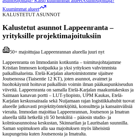
asuntosijoittaja? Katso kuumimmat alueet
Asuntosijoittaja?
Kuumimmat alueet
KALUSTETUT ASUNNOT
Kalustetut asunnot
Lappeenranta
–
yrityksille projektimajoituksiin
50+ majoittujaa Lappeenrannan alueella juuri nyt
Lappeenranta on Immodanin kotikuntia – toimitusjohtajamme
Kristian Immosen kotipaikka ja yksi yrityksen vahvimmista
paikallisalueista. Etelä-Karjalan aluetoimistomme sijaitsee
Joutsenossa (Tiaisentie 12 KT), joten asunnot, avaimet ja
huoltokäynnit hoituvat paikallisin voimin ilman pääkaupunkiseudun
viiveitä. Lappeenranta on samalla Etelä-Karjalan maakuntakeskus ja
Saimaan kanavan portti – LUT-yliopisto, UPM Kaukas, Etelä-
Karjalan keskussairaala sekä Nuijamaan rajan logistiikkahubit tuovat
alueelle jatkuvasti projektityöntekijöitä, konsultteja ja kansainvälisiä
vieraita. Immodan majoittaa Lappeenrannan, Joutsenon ja Imatran
alueella tällä hetkellä yli 50 henkilöä – pääosin studio- ja
kolmioasunnoissa keskustan, Skinnarilan ja Lauritsalan suunnilla.
Saman sopimuksen alla saa majoituksen myös läheisistä
kaupungeista kuten Joutsenosta ja Imatralta.