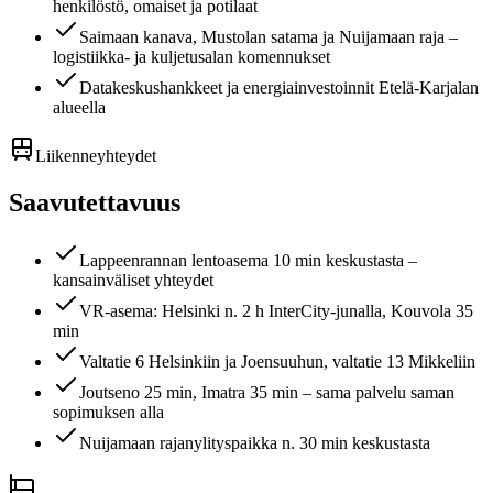
henkilöstö, omaiset ja potilaat
Saimaan kanava, Mustolan satama ja Nuijamaan raja –
logistiikka- ja kuljetusalan komennukset
Datakeskushankkeet ja energiainvestoinnit Etelä-Karjalan
alueella
Liikenneyhteydet
Saavutettavuus
Lappeenrannan lentoasema 10 min keskustasta –
kansainväliset yhteydet
VR-asema: Helsinki n. 2 h InterCity-junalla, Kouvola 35
min
Valtatie 6 Helsinkiin ja Joensuuhun, valtatie 13 Mikkeliin
Joutseno 25 min, Imatra 35 min – sama palvelu saman
sopimuksen alla
Nuijamaan rajanylityspaikka n. 30 min keskustasta