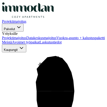
Projektimajoitus
Palvelut
Yrityksille
Projektimajoitus
Datakeskusmajoitus
Vuokra-asunto + kalustuspaketti
Meistä
Avoimet työpaikat
Laskutustiedot
Kaupungit
Pohjois-Suomi
Keski-Suomi