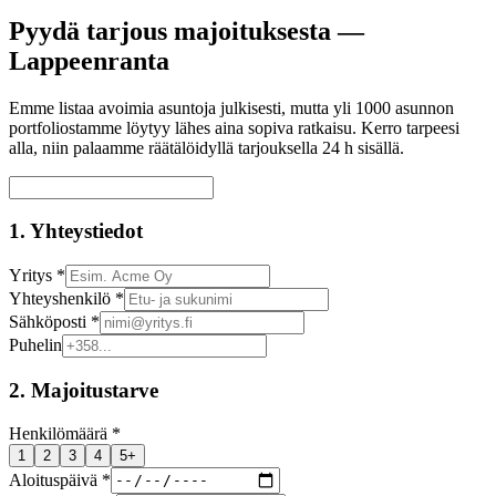
Pyydä tarjous majoituksesta —
Lappeenranta
Emme listaa avoimia asuntoja julkisesti, mutta yli 1000 asunnon
portfoliostamme löytyy lähes aina sopiva ratkaisu. Kerro tarpeesi
alla, niin palaamme räätälöidyllä tarjouksella 24 h sisällä.
1. Yhteystiedot
Yritys *
Yhteyshenkilö *
Sähköposti *
Puhelin
2. Majoitustarve
Henkilömäärä *
1
2
3
4
5+
Aloituspäivä *