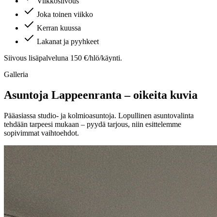
Viikkosiivous
Joka toinen viikko
Kerran kuussa
Lakanat ja pyyhkeet
Siivous lisäpalveluna 150 €/hlö/käynti.
Galleria
Asuntoja
Lappeenranta
– oikeita kuvia
Pääasiassa studio- ja kolmioasuntoja. Lopullinen asuntovalinta
tehdään tarpeesi mukaan – pyydä tarjous, niin esittelemme
sopivimmat vaihtoehdot.