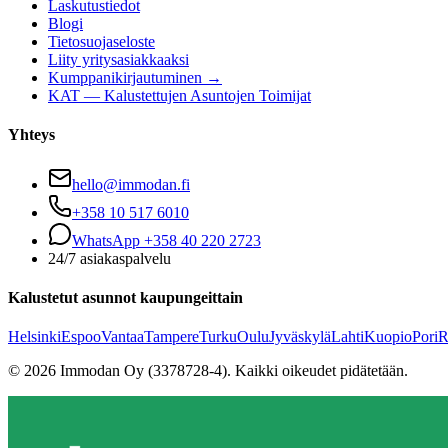
Laskutustiedot
Blogi
Tietosuojaseloste
Liity yritysasiakkaaksi
Kumppanikirjautuminen →
KAT — Kalustettujen Asuntojen Toimijat
Yhteys
hello@immodan.fi
+358 10 517 6010
WhatsApp +358 40 220 2723
24/7 asiakaspalvelu
Kalustetut asunnot kaupungeittain
Helsinki
Espoo
Vantaa
Tampere
Turku
Oulu
Jyväskylä
Lahti
Kuopio
Pori
R
©
2026
Immodan Oy (3378728-4).
Kaikki oikeudet pidätetään.