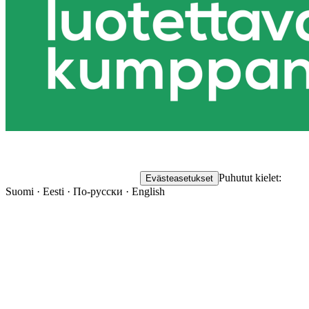
Puhutut kielet:
Evästeasetukset
Suomi · Eesti · По-русски · English