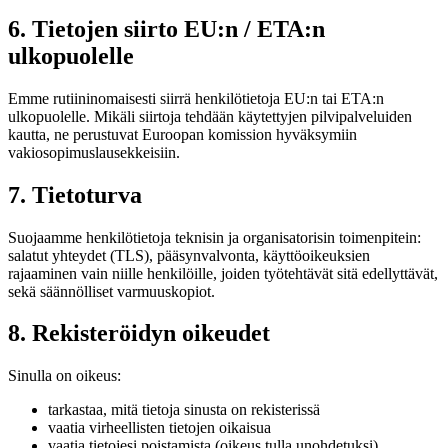
6. Tietojen siirto EU:n / ETA:n
ulkopuolelle
Emme rutiininomaisesti siirrä henkilötietoja EU:n tai ETA:n
ulkopuolelle. Mikäli siirtoja tehdään käytettyjen pilvipalveluiden
kautta, ne perustuvat Euroopan komission hyväksymiin
vakiosopimuslausekkeisiin.
7. Tietoturva
Suojaamme henkilötietoja teknisin ja organisatorisin toimenpitein:
salatut yhteydet (TLS), pääsynvalvonta, käyttöoikeuksien
rajaaminen vain niille henkilöille, joiden työtehtävät sitä edellyttävät,
sekä säännölliset varmuuskopiot.
8. Rekisteröidyn oikeudet
Sinulla on oikeus:
tarkastaa, mitä tietoja sinusta on rekisterissä
vaatia virheellisten tietojen oikaisua
vaatia tietojesi poistamista (oikeus tulla unohdetuksi)