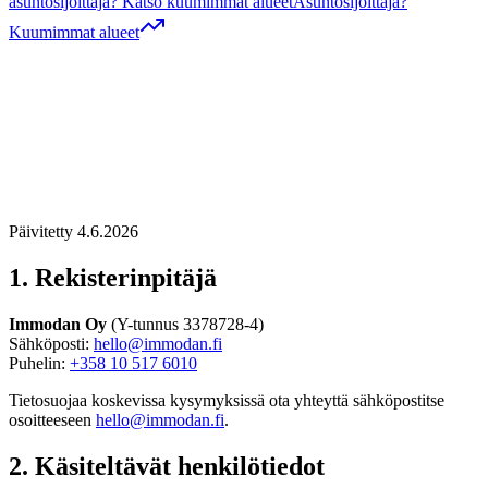
asuntosijoittaja? Katso kuumimmat alueet
Asuntosijoittaja?
Kuumimmat alueet
Päivitetty
4.6.2026
1. Rekisterinpitäjä
Immodan Oy
(Y-tunnus 3378728-4)
Sähköposti:
hello@immodan.fi
Puhelin:
+358 10 517 6010
Tietosuojaa koskevissa kysymyksissä ota yhteyttä sähköpostitse
osoitteeseen
hello@immodan.fi
.
2. Käsiteltävät henkilötiedot