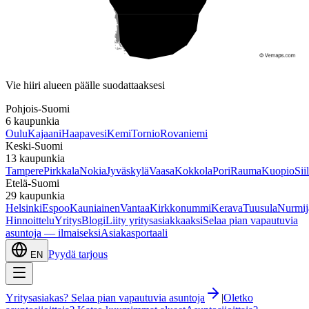
Etelä-Suomi
Vie hiiri alueen päälle suodattaaksesi
Pohjois-Suomi
6
kaupunkia
Oulu
Kajaani
Haapavesi
Kemi
Tornio
Rovaniemi
Keski-Suomi
13
kaupunkia
Tampere
Pirkkala
Nokia
Jyväskylä
Vaasa
Kokkola
Pori
Rauma
Kuopio
Sii
Etelä-Suomi
29
kaupunkia
Helsinki
Espoo
Kauniainen
Vantaa
Kirkkonummi
Kerava
Tuusula
Nurmij
Hinnoittelu
Yritys
Blogi
Liity yritysasiakkaaksi
Selaa pian vapautuvia
asuntoja — ilmaiseksi
Asiakasportaali
Pyydä tarjous
EN
Yritysasiakas? Selaa pian vapautuvia asuntoja
|
Oletko