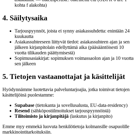
kohta f alakohta)
4. Säilytysaika
Tarjouspyynnöt, joista ei synny asiakassuhdetta: enintään 24
kuukautta
Asiakassuhteeseen liittyvät tiedot: asiakassuhteen ajan ja sen
jälkeen kirjanpitolain edellyttämä aika (pääsääntöisesti 10
vuotta tilikauden päättymisestä)
Sopimusasiakirjat: sopimuksen voimassaolon ajan ja 10 vuotta
sen jälkeen
5. Tietojen vastaanottajat ja käsittelijät
Hyödynnämme luotettavia palveluntarjoajia, jotka toimivat tietojen
käsittelijöinä puolestamme:
Supabase
(tietokanta ja sovellusalusta, EU-data-residency)
Resend
(sähköposti­ilmoitukset tarjouspyynnöistä)
Tilitoimisto ja kirjanpitäjä
(laskutus ja kirjanpito)
Emme myy emmekä luovuta henkilötietoja kolmansille osapuolille
markkinointi­tarkoituksiin.