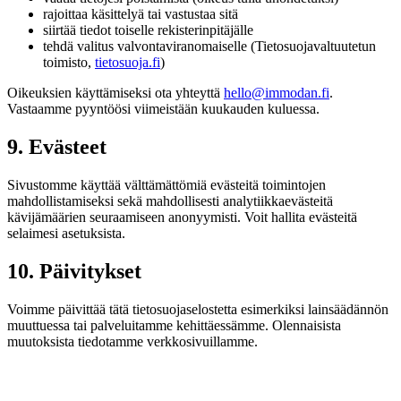
rajoittaa käsittelyä tai vastustaa sitä
siirtää tiedot toiselle rekisterinpitäjälle
tehdä valitus valvontaviranomaiselle (Tietosuojavaltuutetun
toimisto,
tietosuoja.fi
)
Oikeuksien käyttämiseksi ota yhteyttä
hello@immodan.fi
.
Vastaamme pyyntöösi viimeistään kuukauden kuluessa.
9. Evästeet
Sivustomme käyttää välttämättömiä evästeitä toimintojen
mahdollistamiseksi sekä mahdollisesti analytiikkaevästeitä
kävijämäärien seuraamiseen anonyymisti. Voit hallita evästeitä
selaimesi asetuksista.
10. Päivitykset
Voimme päivittää tätä tietosuojaselostetta esimerkiksi lainsäädännön
muuttuessa tai palveluitamme kehittäessämme. Olennaisista
muutoksista tiedotamme verkkosivuillamme.