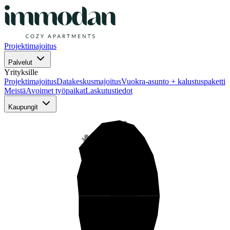
Projektimajoitus
Palvelut
Yrityksille
Projektimajoitus
Datakeskusmajoitus
Vuokra-asunto + kalustuspaketti
Meistä
Avoimet työpaikat
Laskutustiedot
Kaupungit
Pohjois-Suomi
Keski-Suomi