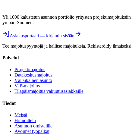
Yli 1000 kalustetun asunnon portfolio yritysten projektimajoituksiin
ympäri Suomen.
Asiakasportaali — kirjaudu sisään
Tee majoituspyyntöjä ja hallitse majoituksia. Rekisteröidy ilmaiseksi.
Palvelut
Projektimajoitus
Datakeskusmajoitus
Väliaikainen asunto
VIP-majoitus
Tilapäismajoitus vakuutusasiakkaille
Tiedot
Meistä
Hinnoittelu
Asunnon omistajille
Avoimet työpaikat