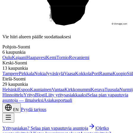
Etelä-Suomi
Vie hiiri alueen päälle suodattaaksesi
Pohjois-Suomi
6
kaupunkia
Oulu
Kajaani
Haapavesi
Kemi
Tornio
Rovaniemi
Keski-Suomi
13
kaupunkia
Tampere
Pirkkala
Nokia
Jyväskylä
Vaasa
Kokkola
Pori
Rauma
Kuopio
Sii
Etelä-Suomi
29
kaupunkia
Helsinki
Espoo
Kauniainen
Vantaa
Kirkkonummi
Kerava
Tuusula
Nurmij
Hinnoittelu
Yritys
Blogi
Liity yritysasiakkaaksi
Selaa pian vapautuvia
asuntoja — ilmaiseksi
Asiakasportaali
Pyydä tarjous
EN
Yritysasiakas? Selaa pian vapautuvia asuntoja
|
Oletko