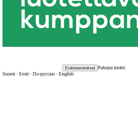
Puhutut kielet:
Evästeasetukset
Suomi · Eesti · По-русски · English