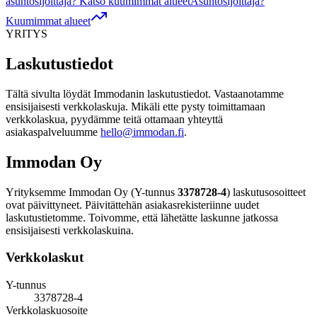
asuntosijoittaja? Katso kuumimmat alueet
Asuntosijoittaja?
Kuumimmat alueet
YRITYS
Laskutustiedot
Tältä sivulta löydät Immodanin laskutustiedot. Vastaanotamme
ensisijaisesti verkkolaskuja. Mikäli ette pysty toimittamaan
verkkolaskua, pyydämme teitä ottamaan yhteyttä
asiakaspalveluumme
hello@immodan.fi
.
Immodan Oy
Yrityksemme Immodan Oy (Y-tunnus
3378728-4
) laskutusosoitteet
ovat päivittyneet. Päivitättehän asiakasrekisteriinne uudet
laskutustietomme. Toivomme, että lähetätte laskunne jatkossa
ensisijaisesti verkkolaskuina.
Verkkolaskut
Y-tunnus
3378728-4
Verkkolaskuosoite