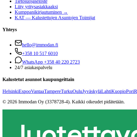
Tietosuojaseloste
Liity yritysasiakkaaksi
Kumppanikirjautuminen →
KAT — Kalustettujen Asuntojen Toimijat
Yhteys
hello@immodan.fi
+358 10 517 6010
WhatsApp +358 40 220 2723
24/7 asiakaspalvelu
Kalustetut asunnot kaupungeittain
Helsinki
Espoo
Vantaa
Tampere
Turku
Oulu
Jyväskylä
Lahti
Kuopio
Pori
R
©
2026
Immodan Oy (3378728-4).
Kaikki oikeudet pidätetään.