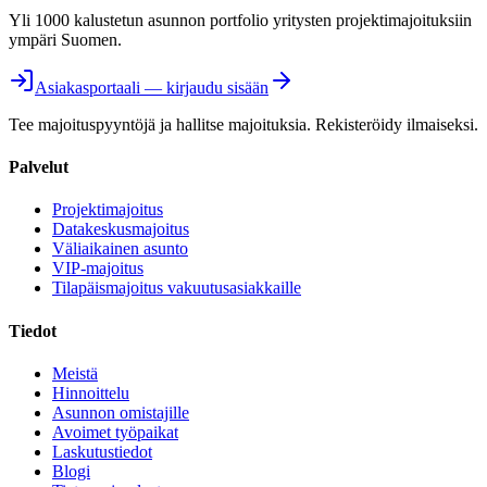
Yli 1000 kalustetun asunnon portfolio yritysten projektimajoituksiin
ympäri Suomen.
Asiakasportaali — kirjaudu sisään
Tee majoituspyyntöjä ja hallitse majoituksia. Rekisteröidy ilmaiseksi.
Palvelut
Projektimajoitus
Datakeskusmajoitus
Väliaikainen asunto
VIP-majoitus
Tilapäismajoitus vakuutusasiakkaille
Tiedot
Meistä
Hinnoittelu
Asunnon omistajille
Avoimet työpaikat
Laskutustiedot
Blogi