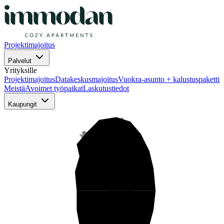
Projektimajoitus
Palvelut
Yrityksille
Projektimajoitus
Datakeskusmajoitus
Vuokra-asunto + kalustuspaketti
Meistä
Avoimet työpaikat
Laskutustiedot
Kaupungit
Pohjois-Suomi
Keski-Suomi