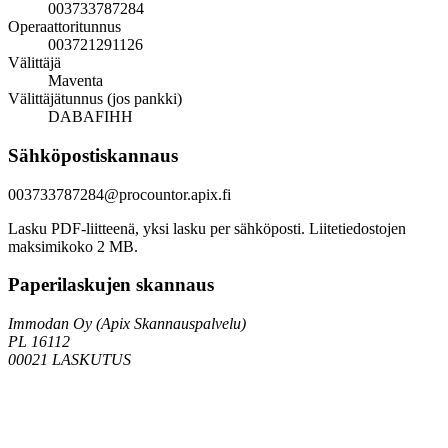
003733787284
Operaattoritunnus
003721291126
Välittäjä
Maventa
Välittäjätunnus (jos pankki)
DABAFIHH
Sähköpostiskannaus
003733787284@procountor.apix.fi
Lasku PDF-liitteenä, yksi lasku per sähköposti. Liitetiedostojen
maksimikoko 2 MB.
Paperilaskujen skannaus
Immodan Oy (Apix Skannauspalvelu)
PL 16112
00021 LASKUTUS