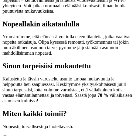
tarpeisiin – keittiövälineistä ja laitteista vuodevaatteisiin ja Wi-Fi-
yhteyteen. Voit jatkaa normaalia elämääsi kotoisasti, ilman huolta
puuttuvista mukavuuksista.
Nopeallakin aikataululla
Ymmärrämme, että elämässä voi tulla eteen tilanteita, jotka vaativat
nopeita ratkaisuja. Olipa kyseessä remontti, työkomennus tai jokin
muu äkillinen asunnon tarve, pyrimme järjestämään asunnon
mahdollisimman nopeasti.
Sinun tarpeisiisi mukautettu
Kalustettu ja täysin varusteltu asunto tarjoaa mukavuutta ja
helppoutta heti saapuessasi. Keskitymme yksityiskohtaisesti juuri
sinun tarpeisiisi, jotta voimme varmistaa, että väliaikainen kotisi
vastaa elämäntilannettasi ja toiveitasi. Säästä jopa
70 %
väliaikaisen
asumisen kuluissa!
Miten kaikki toimii?
Nopeasti, turvallisesti ja luotettavasti.