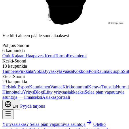
Etelä-Suomi
Vie hiiri alueen päälle suodattaaksesi
Pohjois-Suomi
6
kaupunkia
Oulu
Kajaani
Haapavesi
Kemi
Tornio
Rovaniemi
Keski-Suomi
13
kaupunkia
Tampere
Pirkkala
Nokia
Jyväskylä
Vaasa
Kokkola
Pori
Rauma
Kuopio
Sii
Etelä-Suomi
29
kaupunkia
Helsinki
Espoo
Kauniainen
Vantaa
Kirkkonummi
Kerava
Tuusula
Nurmij
Hinnoittelu
Yritys
Blogi
Liity yritysasiakkaaksi
Selaa pian vapautuvia
asuntoja — ilmaiseksi
Asiakasportaali
Pyydä tarjous
EN
Yritysasiakas? Selaa pian vapautuvia asuntoja
|
Oletko