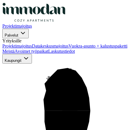
Projektimajoitus
Palvelut
Yrityksille
Projektimajoitus
Datakeskusmajoitus
Vuokra-asunto + kalustuspaketti
Meistä
Avoimet työpaikat
Laskutustiedot
Kaupungit
Pohjois-Suomi
Keski-Suomi