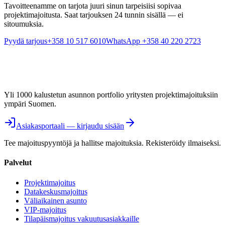
Tavoitteenamme on tarjota juuri sinun tarpeisiisi sopivaa
projektimajoitusta. Saat tarjouksen 24 tunnin sisällä — ei
sitoumuksia.
Pyydä tarjous
+358 10 517 6010
WhatsApp +358 40 220 2723
Yli 1000 kalustetun asunnon portfolio yritysten projektimajoituksiin
ympäri Suomen.
Asiakasportaali — kirjaudu sisään
Tee majoituspyyntöjä ja hallitse majoituksia. Rekisteröidy ilmaiseksi.
Palvelut
Projektimajoitus
Datakeskusmajoitus
Väliaikainen asunto
VIP-majoitus
Tilapäismajoitus vakuutusasiakkaille