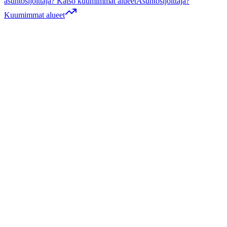
asuntosijoittaja? Katso kuumimmat alueet
Asuntosijoittaja?
Kuumimmat alueet