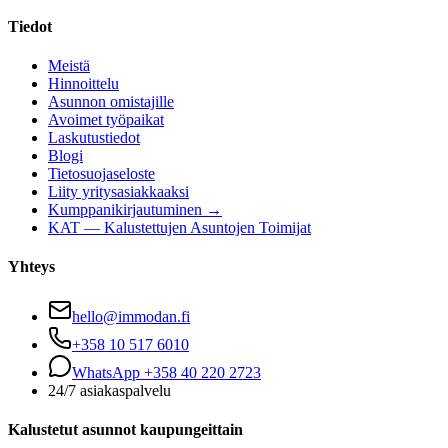
Tiedot
Meistä
Hinnoittelu
Asunnon omistajille
Avoimet työpaikat
Laskutustiedot
Blogi
Tietosuojaseloste
Liity yritysasiakkaaksi
Kumppanikirjautuminen →
KAT — Kalustettujen Asuntojen Toimijat
Yhteys
hello@immodan.fi
+358 10 517 6010
WhatsApp +358 40 220 2723
24/7 asiakaspalvelu
Kalustetut asunnot kaupungeittain