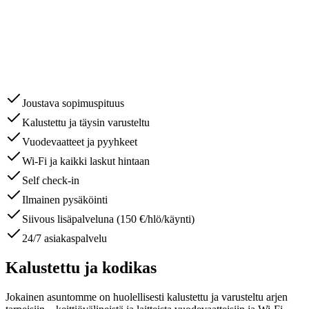
Joustava sopimuspituus
Kalustettu ja täysin varusteltu
Vuodevaatteet ja pyyhkeet
Wi-Fi ja kaikki laskut hintaan
Self check-in
Ilmainen pysäköinti
Siivous lisäpalveluna (150 €/hlö/käynti)
24/7 asiakaspalvelu
Kalustettu ja kodikas
Jokainen asuntomme on huolellisesti kalustettu ja varusteltu arjen