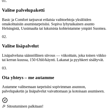
01.
Valitse palvelupaketti
Basic ja Comfort tarjoavat erilaisia vaihtoehtoja yksilöiden
omakohtaisiin asumistarpeisiisi. Sopiva lyhytaikainen asunto
Helsingistä, Uusimaalta tai lukuisista kohteistamme ympäri Suomea.
02.
Valitse lisäpalvelut
Lisäpalveluna säännöllinen siivous — viikoittain, joka toinen viikko
tai kerran kuussa, 150 €/hlö/käynti. Lakanat ja pyyhkeet sisältyvät.
03.
Ota yhteys – me autamme
Autamme valitsemaan tarpeisiisi sopivimman asunnon,
palvelupaketin ja lisäpalvelut vaivattomaan ja kotoisaan asumiseen.
🎉 Sitoutuminen palkitaan!