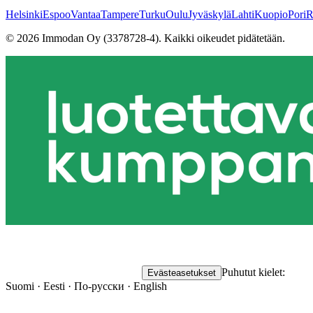
Helsinki
Espoo
Vantaa
Tampere
Turku
Oulu
Jyväskylä
Lahti
Kuopio
Pori
R
©
2026
Immodan Oy (3378728-4).
Kaikki oikeudet pidätetään.
Puhutut kielet:
Evästeasetukset
Suomi · Eesti · По-русски · English