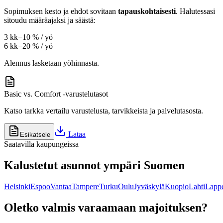
Sopimuksen kesto ja ehdot sovitaan
tapauskohtaisesti
. Halutessasi
sitoudu määräajaksi ja säästä:
3 kk
−10 % / yö
6 kk
−20 % / yö
Alennus lasketaan yöhinnasta.
Basic vs. Comfort -varustelutasot
Katso tarkka vertailu varustelusta, tarvikkeista ja palvelutasosta.
Lataa
Esikatsele
Saatavilla kaupungeissa
Kalustetut asunnot ympäri Suomen
Helsinki
Espoo
Vantaa
Tampere
Turku
Oulu
Jyväskylä
Kuopio
Lahti
Lappe
Oletko valmis varaamaan majoituksen?