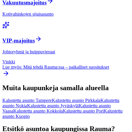
Vakuutusmajoitus
Kotivahinkojen sijaisasunto
VIP-majoitus
Johtoryhmä ja huippuvieraat
Vinkki
Lue myös: Mitä tehdä
Rauma
:ssa – paikalliset suositukset
Muita kaupunkeja samalla alueella
Kalustettu asunto
Tampere
Kalustettu asunto
Pirkkala
Kalustettu
asunto
Nokia
Kalustettu asunto
Jyväskylä
Kalustettu asunto
Vaasa
Kalustettu asunto
Kokkola
Kalustettu asunto
Pori
Kalustettu
asunto
Kuopio
Etsitkö asuntoa kaupungissa
Rauma
?