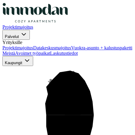
Projektimajoitus
Palvelut
Yrityksille
Projektimajoitus
Datakeskusmajoitus
Vuokra-asunto + kalustuspaketti
Meistä
Avoimet työpaikat
Laskutustiedot
Kaupungit
Pohjois-Suomi
Keski-Suomi