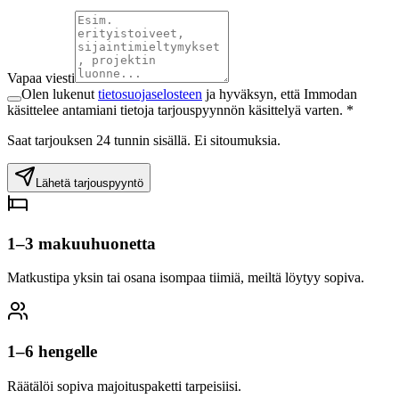
Vapaa viesti
Olen lukenut
tietosuojaselosteen
ja hyväksyn, että Immodan
käsittelee antamiani tietoja tarjouspyynnön käsittelyä varten. *
Saat tarjouksen 24 tunnin sisällä. Ei sitoumuksia.
Lähetä tarjouspyyntö
1–3 makuuhuonetta
Matkustipa yksin tai osana isompaa tiimiä, meiltä löytyy sopiva.
1–6 hengelle
Räätälöi sopiva majoituspaketti tarpeisiisi.