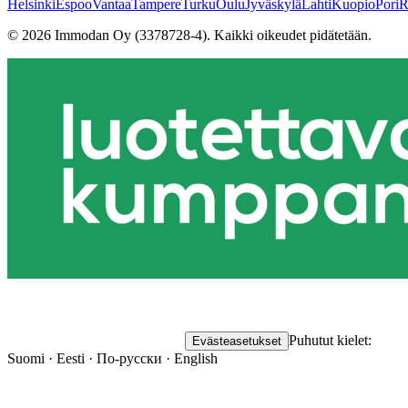
Helsinki
Espoo
Vantaa
Tampere
Turku
Oulu
Jyväskylä
Lahti
Kuopio
Pori
R
©
2026
Immodan Oy (3378728-4).
Kaikki oikeudet pidätetään.
Puhutut kielet:
Evästeasetukset
Suomi · Eesti · По-русски · English