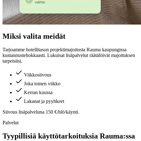
Miksi valita meidät
Tarjoamme hotellitason projektimajoitusta
Rauma
kaupungissa
kustannustehokkaasti. Lukuisat lisäpalvelut räätälöivät majoituksen
tarpeisiisi.
Viikkosiivous
Joka toinen viikko
Kerran kuussa
Lakanat ja pyyhkeet
Siivous lisäpalveluna 150 €/hlö/käynti.
Palvelut
Tyypillisiä käyttötarkoituksia
Rauma
:ssa