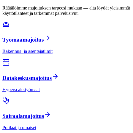
Räätälöimme majoituksen tarpeesi mukaan — alta löydät yleisimmät
käyttötilanteet ja tarkemmat palvelusivut.
Työmaamajoitus
Rakennus- ja asentajatiimit
Datakeskusmajoitus
Hyperscale-työmaat
Sairaalamajoitus
Potilaat ja omaiset