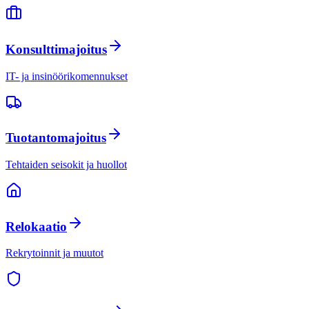
Konsulttimajoitus
IT- ja insinöörikomennukset
Tuotantomajoitus
Tehtaiden seisokit ja huollot
Relokaatio
Rekrytoinnit ja muutot