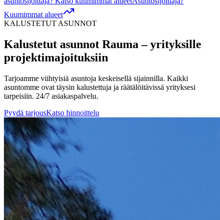
asuntosijoittaja? Katso kuumimmat alueet
Asuntosijoittaja?
Kuumimmat alueet
KALUSTETUT ASUNNOT
Kalustetut asunnot
Rauma
– yrityksille
projektimajoituksiin
Tarjoamme viihtyisiä asuntoja keskeisellä sijainnilla. Kaikki
asuntomme ovat täysin kalustettuja ja räätälöitävissä yrityksesi
tarpeisiin. 24/7 asiakaspalvelu.
Pyydä tarjous
Katso hinnoittelu