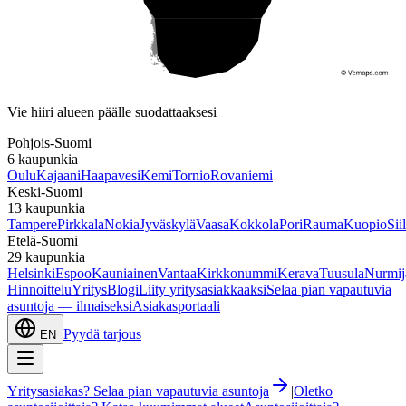
Etelä-Suomi
Vie hiiri alueen päälle suodattaaksesi
Pohjois-Suomi
6
kaupunkia
Oulu
Kajaani
Haapavesi
Kemi
Tornio
Rovaniemi
Keski-Suomi
13
kaupunkia
Tampere
Pirkkala
Nokia
Jyväskylä
Vaasa
Kokkola
Pori
Rauma
Kuopio
Sii
Etelä-Suomi
29
kaupunkia
Helsinki
Espoo
Kauniainen
Vantaa
Kirkkonummi
Kerava
Tuusula
Nurmij
Hinnoittelu
Yritys
Blogi
Liity yritysasiakkaaksi
Selaa pian vapautuvia
asuntoja — ilmaiseksi
Asiakasportaali
Pyydä tarjous
EN
Yritysasiakas? Selaa pian vapautuvia asuntoja
|
Oletko