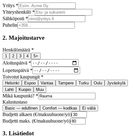
Yritys *
Yhteyshenkilö *
Sähköposti *
Puhelin
2. Majoitustarve
Henkilömäärä *
1
2
3
4
5+
Aloituspäivä *
Lopetuspäivä *
Toivotut kaupungit *
Helsinki
Espoo
Vantaa
Tampere
Turku
Oulu
Jyväskylä
Lahti
Kuopio
Muu
Mikä kaupunki? *
Kalustustaso
Basic — edullinen
Comfort — kodikas
Ei väliä
Budjetti alkaen (€/makuuhuone/yö)
Budjetti maks. (€/makuuhuone/yö)
3. Lisätiedot