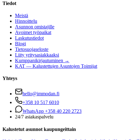
Tiedot
Meistä
Hinnoittelu
Asunnon omistajille
Avoimet työpaikat
Laskutustiedot
Blogi
Tietosuojaseloste
Liity yritysasiakkaaksi
Kumppanikirjautuminen →
KAT — Kalustettujen Asuntojen Toimijat
Yhteys
hello@immodan.fi
+358 10 517 6010
WhatsApp +358 40 220 2723
24/7 asiakaspalvelu
Kalustetut asunnot kaupungeittain