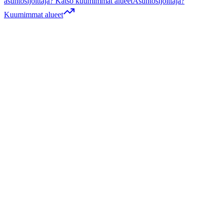
asuntosijoittaja? Katso kuumimmat alueet
Asuntosijoittaja?
Kuumimmat alueet