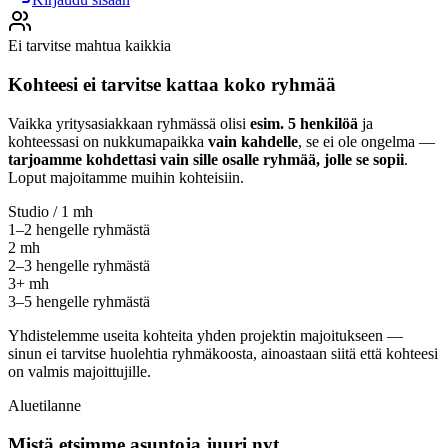
Ei tarvitse mahtua kaikkia
Kohteesi ei tarvitse kattaa koko ryhmää
Vaikka yritysasiakkaan ryhmässä olisi
esim. 5 henkilöä
ja
kohteessasi on nukkumapaikka
vain kahdelle
, se ei ole ongelma —
tarjoamme kohdettasi vain sille osalle ryhmää, jolle se sopii
.
Loput majoitamme muihin kohteisiin.
Studio / 1 mh
1–2 hengelle ryhmästä
2 mh
2–3 hengelle ryhmästä
3+ mh
3–5 hengelle ryhmästä
Yhdistelemme useita kohteita yhden projektin majoitukseen —
sinun ei tarvitse huolehtia ryhmäkoosta, ainoastaan siitä että kohteesi
on valmis majoittujille.
Aluetilanne
Mistä etsimme asuntoja juuri nyt