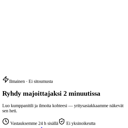
Ilmainen · Ei sitoumusta
Ryhdy majoittajaksi 2 minuutissa
Luo kumppanitili ja ilmoita kohteesi — yritysasiakkaamme näkevät
sen heti.
Vastauksemme 24 h sisällä
Ei yksinoikeutta