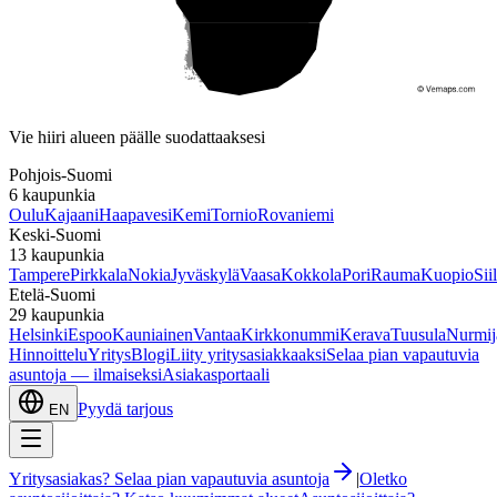
Etelä-Suomi
Vie hiiri alueen päälle suodattaaksesi
Pohjois-Suomi
6
kaupunkia
Oulu
Kajaani
Haapavesi
Kemi
Tornio
Rovaniemi
Keski-Suomi
13
kaupunkia
Tampere
Pirkkala
Nokia
Jyväskylä
Vaasa
Kokkola
Pori
Rauma
Kuopio
Sii
Etelä-Suomi
29
kaupunkia
Helsinki
Espoo
Kauniainen
Vantaa
Kirkkonummi
Kerava
Tuusula
Nurmij
Hinnoittelu
Yritys
Blogi
Liity yritysasiakkaaksi
Selaa pian vapautuvia
asuntoja — ilmaiseksi
Asiakasportaali
Pyydä tarjous
EN
Yritysasiakas? Selaa pian vapautuvia asuntoja
|
Oletko