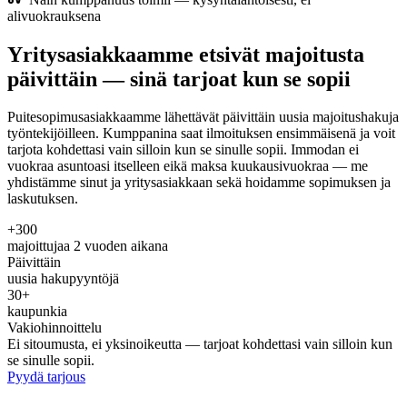
alivuokrauksena
Yritysasiakkaamme etsivät majoitusta
päivittäin — sinä tarjoat kun se sopii
Puitesopimusasiakkaamme lähettävät päivittäin uusia majoitushakuja
työntekijöilleen. Kumppanina saat ilmoituksen ensimmäisenä ja voit
tarjota kohdettasi vain silloin kun se sinulle sopii. Immodan ei
vuokraa asuntoasi itselleen eikä maksa kuukausivuokraa — me
yhdistämme sinut ja yritysasiakkaan sekä hoidamme sopimuksen ja
laskutuksen.
+300
majoittujaa 2 vuoden aikana
Päivittäin
uusia hakupyyntöjä
30+
kaupunkia
Vakiohinnoittelu
Ei sitoumusta, ei yksinoikeutta — tarjoat kohdettasi vain silloin kun
se sinulle sopii.
Pyydä tarjous