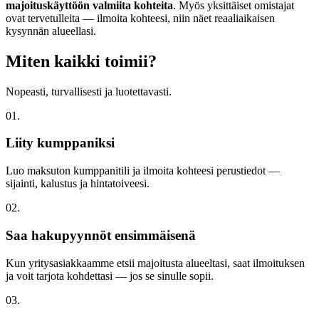
majoituskäyttöön valmiita kohteita
. Myös yksittäiset omistajat
ovat tervetulleita — ilmoita kohteesi, niin näet reaaliaikaisen
kysynnän alueellasi.
Miten kaikki toimii?
Nopeasti, turvallisesti ja luotettavasti.
01.
Liity kumppaniksi
Luo maksuton kumppanitili ja ilmoita kohteesi perustiedot —
sijainti, kalustus ja hintatoiveesi.
02.
Saa hakupyynnöt ensimmäisenä
Kun yritysasiakkaamme etsii majoitusta alueeltasi, saat ilmoituksen
ja voit tarjota kohdettasi — jos se sinulle sopii.
03.