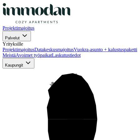
Projektimajoitus
Palvelut
Yrityksille
Projektimajoitus
Datakeskusmajoitus
Vuokra-asunto + kalustuspaketti
Meistä
Avoimet työpaikat
Laskutustiedot
Kaupungit
Pohjois-Suomi
Keski-Suomi