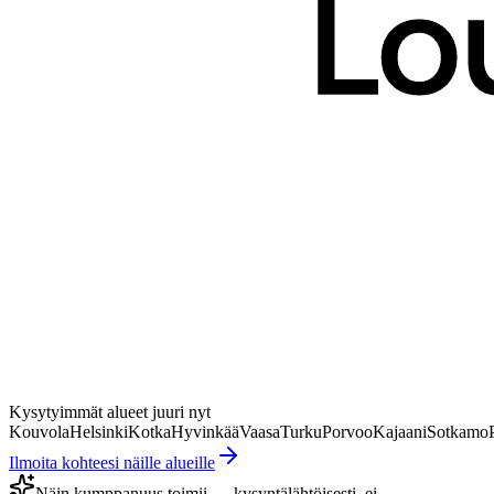
Kysytyimmät alueet juuri nyt
Kouvola
Helsinki
Kotka
Hyvinkää
Vaasa
Turku
Porvoo
Kajaani
Sotkamo
Ilmoita kohteesi näille alueille
Näin kumppanuus toimii — kysyntälähtöisesti, ei