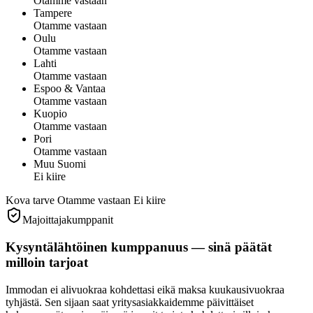
Otamme vastaan
Tampere
Otamme vastaan
Oulu
Otamme vastaan
Lahti
Otamme vastaan
Espoo & Vantaa
Otamme vastaan
Kuopio
Otamme vastaan
Pori
Otamme vastaan
Muu Suomi
Ei kiire
Kova tarve
Otamme vastaan
Ei kiire
Majoittajakumppanit
Kysyntälähtöinen kumppanuus — sinä päätät
milloin tarjoat
Immodan ei alivuokraa kohdettasi eikä maksa kuukausivuokraa
tyhjästä. Sen sijaan saat yritysasiakkaidemme päivittäiset