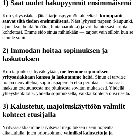
1) Saat uudet hakupyynnöt ensimmäisenä
Kun yritysasiakas jättää tarjouspyynnön alueeltasi,
kumppanit
saavat siitä tiedon ensimmäisenä
. Näet lyhyesti tarpeen (kaupunki,
ajanjakso, henkilömäärä, hintahaarukka) ja voit halutessasi tarjota
kohdettasi. Emme sido sinua mihinkään — tarjoat vain silloin kun se
sinulle sopii.
2) Immodan hoitaa sopimuksen ja
laskutuksen
Kun tarjouksesi hyväksytään,
me teemme sopimuksen
yritysasiakkaan kanssa ja laskutamme heitä
. Sinun ei tarvitse
hoitaa neuvottelua, sopimuspapereita etkä perintää — sinä saat
maksun toteutuneesta majoituksesta sovitun mukaisesti. Yhdellä
yhteyshenkilöllä, yhdellä sopimuksella, vaikka kohteita olisi useita.
3) Kalustetut, majoituskäyttöön valmiit
kohteet etusijalla
Yritysasiakkaamme tarvitsevat majoituksen usein nopealla
aikataululla, joten priorisoimme
valmiiksi kalustettuja ja