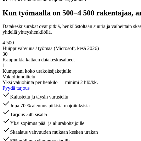
Kun työmaalla on 500–4 500 rakentajaa, a
Datakeskusurakat ovat pitkiä, henkilöstöltään suuria ja vaiheittain sk
yhdellä yhteyshenkilöllä.
4 500
Huippuvahvuus / työmaa (Microsoft, kesä 2026)
30+
Kaupunkia kattaen datakeskusalueet
1
Kumppani koko urakoitsijaketjulle
Vakiohinnoittelu
Yksi vakiohinta per henkilö — minimi 2 hlö/kk.
Pyydä tarjous
Kalustettu ja täysin varusteltu
Jopa 70 % alennus pitkistä majoituksista
Tarjous 24h sisällä
Yksi sopimus pää- ja aliurakoitsijoille
Skaalaus vahvuuden mukaan kesken urakan
Säännöllinen siivous saatavilla