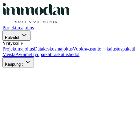
Projektimajoitus
Palvelut
Yrityksille
Projektimajoitus
Datakeskusmajoitus
Vuokra-asunto + kalustuspaketti
Meistä
Avoimet työpaikat
Laskutustiedot
Kaupungit