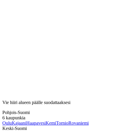
Vie hiiri alueen päälle suodattaaksesi
Pohjois-Suomi
6
kaupunkia
Oulu
Kajaani
Haapavesi
Kemi
Tornio
Rovaniemi
Keski-Suomi