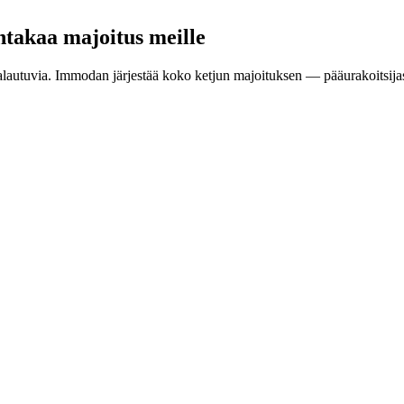
ntakaa majoitus meille
aalautuvia. Immodan järjestää koko ketjun majoituksen — pääurakoitsijas