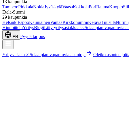
13
kaupunkia
Tampere
Pirkkala
Nokia
Jyväskylä
Vaasa
Kokkola
Pori
Rauma
Kuopio
Sii
Etelä-Suomi
29
kaupunkia
Helsinki
Espoo
Kauniainen
Vantaa
Kirkkonummi
Kerava
Tuusula
Nurmij
Hinnoittelu
Yritys
Blogi
Liity yritysasiakkaaksi
Selaa pian vapautuvia a
Pyydä tarjous
EN
Yritysasiakas? Selaa pian vapautuvia asuntoja
|
Oletko asuntosijoi