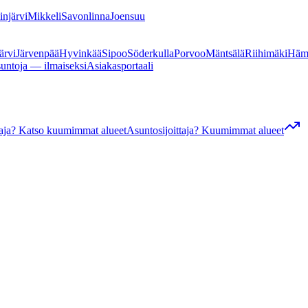
linjärvi
Mikkeli
Savonlinna
Joensuu
ärvi
Järvenpää
Hyvinkää
Sipoo
Söderkulla
Porvoo
Mäntsälä
Riihimäki
Häm
suntoja — ilmaiseksi
Asiakasportaali
ttaja? Katso kuumimmat alueet
Asuntosijoittaja? Kuumimmat alueet