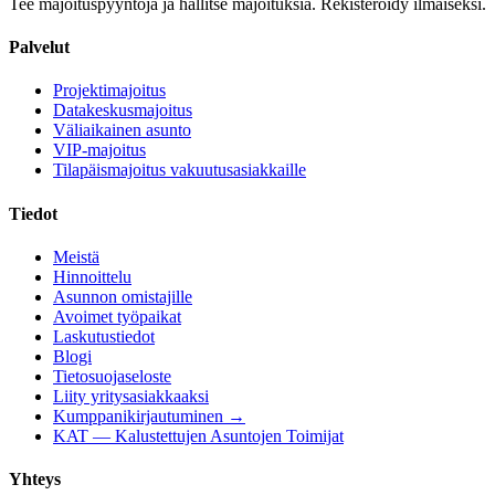
Tee majoituspyyntöjä ja hallitse majoituksia. Rekisteröidy ilmaiseksi.
Palvelut
Projektimajoitus
Datakeskusmajoitus
Väliaikainen asunto
VIP-majoitus
Tilapäismajoitus vakuutusasiakkaille
Tiedot
Meistä
Hinnoittelu
Asunnon omistajille
Avoimet työpaikat
Laskutustiedot
Blogi
Tietosuojaseloste
Liity yritysasiakkaaksi
Kumppanikirjautuminen →
KAT — Kalustettujen Asuntojen Toimijat
Yhteys