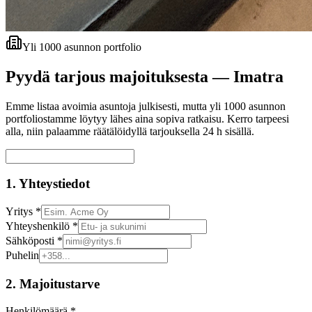
Yli 1000 asunnon portfolio
Pyydä tarjous majoituksesta —
Imatra
Emme listaa avoimia asuntoja julkisesti, mutta yli 1000 asunnon
portfoliostamme löytyy lähes aina sopiva ratkaisu. Kerro tarpeesi
alla, niin palaamme räätälöidyllä tarjouksella 24 h sisällä.
1. Yhteystiedot
Yritys *
Yhteyshenkilö *
Sähköposti *
Puhelin
2. Majoitustarve
Henkilömäärä *