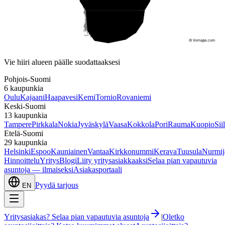
Etelä-Suomi
Vie hiiri alueen päälle suodattaaksesi
Pohjois-Suomi
6
kaupunkia
Oulu
Kajaani
Haapavesi
Kemi
Tornio
Rovaniemi
Keski-Suomi
13
kaupunkia
Tampere
Pirkkala
Nokia
Jyväskylä
Vaasa
Kokkola
Pori
Rauma
Kuopio
Sii
Etelä-Suomi
29
kaupunkia
Helsinki
Espoo
Kauniainen
Vantaa
Kirkkonummi
Kerava
Tuusula
Nurmij
Hinnoittelu
Yritys
Blogi
Liity yritysasiakkaaksi
Selaa pian vapautuvia
asuntoja — ilmaiseksi
Asiakasportaali
Pyydä tarjous
EN
Yritysasiakas? Selaa pian vapautuvia asuntoja
|
Oletko