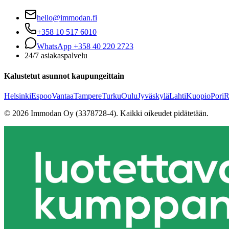
hello@immodan.fi
+358 10 517 6010
WhatsApp +358 40 220 2723
24/7 asiakaspalvelu
Kalustetut asunnot kaupungeittain
Helsinki
Espoo
Vantaa
Tampere
Turku
Oulu
Jyväskylä
Lahti
Kuopio
Pori
R
©
2026
Immodan Oy (3378728-4).
Kaikki oikeudet pidätetään.