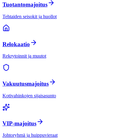
Tuotantomajoitus
Tehtaiden seisokit ja huollot
Relokaatio
Rekrytoinnit ja muutot
Vakuutusmajoitus
Kotivahinkojen sijaisasunto
VIP-majoitus
Johtoryhmä ja huippuvieraat