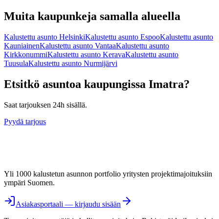
Muita kaupunkeja samalla alueella
Kalustettu asunto
Helsinki
Kalustettu asunto
Espoo
Kalustettu asunto
Kauniainen
Kalustettu asunto
Vantaa
Kalustettu asunto
Kirkkonummi
Kalustettu asunto
Kerava
Kalustettu asunto
Tuusula
Kalustettu asunto
Nurmijärvi
Etsitkö asuntoa kaupungissa
Imatra
?
Saat tarjouksen 24h sisällä.
Pyydä tarjous
Yli 1000 kalustetun asunnon portfolio yritysten projektimajoituksiin
ympäri Suomen.
Asiakasportaali — kirjaudu sisään