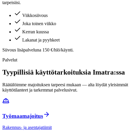
tarpeisiisi.
Viikkosiivous
Joka toinen viikko
Kerran kuussa
Lakanat ja pyyhkeet
Siivous lisäpalveluna 150 €/hlö/käynti.
Palvelut
Tyypillisiä käyttötarkoituksia
Imatra
:ssa
Räätälöimme majoituksen tarpeesi mukaan — alta löydät yleisimmät
käyttötilanteet ja tarkemmat palvelusivut.
Työmaamajoitus
Rakennus- ja asentajatiimit