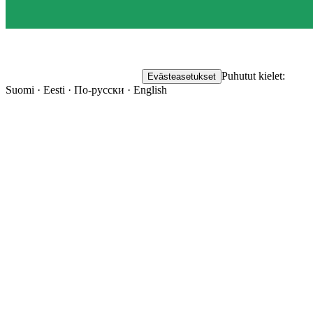
Puhutut kielet:
Evästeasetukset
Suomi · Eesti · По-русски · English