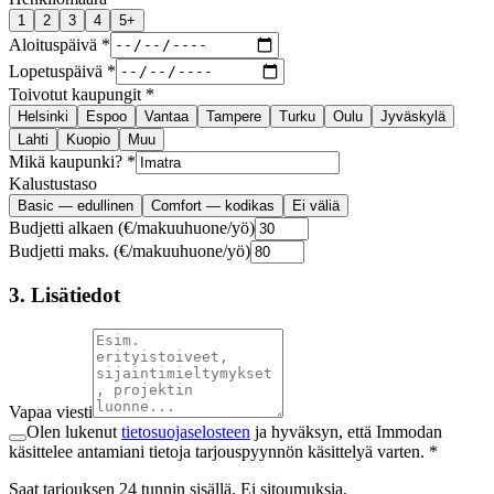
1
2
3
4
5+
Aloituspäivä *
Lopetuspäivä *
Toivotut kaupungit *
Helsinki
Espoo
Vantaa
Tampere
Turku
Oulu
Jyväskylä
Lahti
Kuopio
Muu
Mikä kaupunki? *
Kalustustaso
Basic — edullinen
Comfort — kodikas
Ei väliä
Budjetti alkaen (€/makuuhuone/yö)
Budjetti maks. (€/makuuhuone/yö)
3. Lisätiedot
Vapaa viesti
Olen lukenut
tietosuojaselosteen
ja hyväksyn, että Immodan
käsittelee antamiani tietoja tarjouspyynnön käsittelyä varten. *
Saat tarjouksen 24 tunnin sisällä. Ei sitoumuksia.