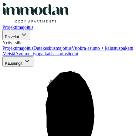
Projektimajoitus
Palvelut
Yrityksille
Projektimajoitus
Datakeskusmajoitus
Vuokra-asunto + kalustuspaketti
Meistä
Avoimet työpaikat
Laskutustiedot
Kaupungit
Pohjois-Suomi
Keski-Suomi