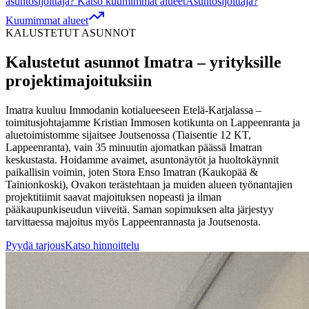
asuntosijoittaja? Katso kuumimmat alueet
Asuntosijoittaja?
Kuumimmat alueet
KALUSTETUT ASUNNOT
Kalustetut asunnot
Imatra
– yrityksille
projektimajoituksiin
Imatra kuuluu Immodanin kotialueeseen Etelä-Karjalassa –
toimitusjohtajamme Kristian Immosen kotikunta on Lappeenranta ja
aluetoimistomme sijaitsee Joutsenossa (Tiaisentie 12 KT,
Lappeenranta), vain 35 minuutin ajomatkan päässä Imatran
keskustasta. Hoidamme avaimet, asuntonäytöt ja huoltokäynnit
paikallisin voimin, joten Stora Enso Imatran (Kaukopää &
Tainionkoski), Ovakon terästehtaan ja muiden alueen työnantajien
projektitiimit saavat majoituksen nopeasti ja ilman
pääkaupunkiseudun viiveitä. Saman sopimuksen alta järjestyy
tarvittaessa majoitus myös Lappeenrannasta ja Joutsenosta.
Pyydä tarjous
Katso hinnoittelu