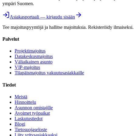
ympäri Suomen.
Asiakasportaali — kirjaudu sisään
Tee majoituspyyntöjä ja hallitse majoituksia. Rekisteröidy ilmaiseksi.
Palvelut
Projektimajoitus
Datakeskusmajoitus
Väliaikainen asunto
VIP-majoitus
Tilapäismajoitus vakuutusasiakkaille
Tiedot
Meistä
Hinnoittelu
Asunnon omistajille
Avoimet työpaikat
Laskutustiedot
Blogi
Tietosuojaseloste
Liity yritysasiakkaaksi