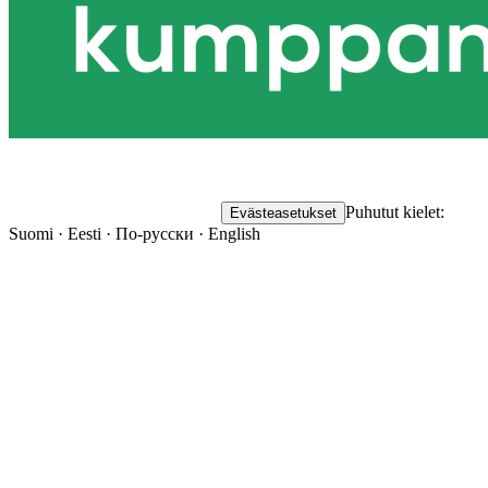
Puhutut kielet:
Evästeasetukset
Suomi · Eesti · По-русски · English