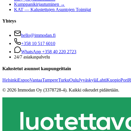
Kumppanikirjautuminen →
KAT — Kalustettujen Asuntojen Toimijat
Yhteys
hello@immodan.fi
+358 10 517 6010
WhatsApp +358 40 220 2723
24/7 asiakaspalvelu
Kalustetut asunnot kaupungeittain
Helsinki
Espoo
Vantaa
Tampere
Turku
Oulu
Jyväskylä
Lahti
Kuopio
Pori
R
©
2026
Immodan Oy (3378728-4).
Kaikki oikeudet pidätetään.