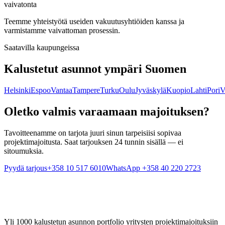
vaivatonta
Teemme yhteistyötä useiden vakuutusyhtiöiden kanssa ja
varmistamme vaivattoman prosessin.
Saatavilla kaupungeissa
Kalustetut asunnot ympäri Suomen
Helsinki
Espoo
Vantaa
Tampere
Turku
Oulu
Jyväskylä
Kuopio
Lahti
Pori
V
Oletko valmis varaamaan majoituksen?
Tavoitteenamme on tarjota juuri sinun tarpeisiisi sopivaa
projektimajoitusta. Saat tarjouksen 24 tunnin sisällä — ei
sitoumuksia.
Pyydä tarjous
+358 10 517 6010
WhatsApp +358 40 220 2723
Yli 1000 kalustetun asunnon portfolio yritysten projektimajoituksiin