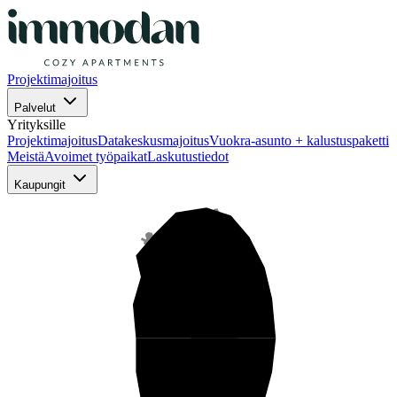
Projektimajoitus
Palvelut
Yrityksille
Projektimajoitus
Datakeskusmajoitus
Vuokra-asunto + kalustuspaketti
Meistä
Avoimet työpaikat
Laskutustiedot
Kaupungit
Pohjois-Suomi
Keski-Suomi