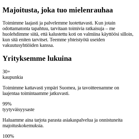
Majoitusta, joka tuo mielenrauhaa
Toimimme laajasti ja palvelemme luotettavasti. Kun jotain
odottamatonta tapahtuu, tarvitaan toimivia ratkaisuja – me
huolehdimme siitä, että kalustettu koti on valmiina käyttöösi silloin,
kun sitä eniten tarvitset. Teemme yhteistyötä useiden
vakuutusyhtiöiden kanssa.
Yrityksemme lukuina
30+
kaupunkia
Toimimme kattavasti ympäri Suomea, ja tavoitteenamme on
laajentaa toimintaamme jatkuvasti.
99%
tyytyväisyysaste
Haluamme aina tarjota parasta asiakaspalvelua ja onnistuneita
majoituskokemuksia.
100%