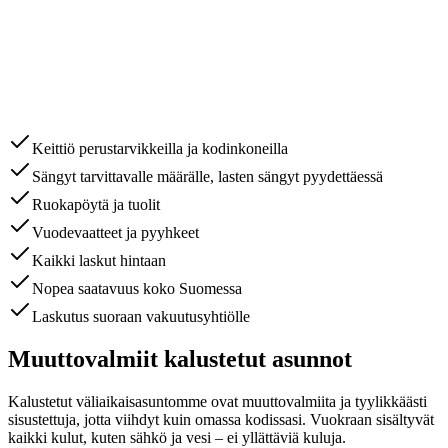
Keittiö perustarvikkeilla ja kodinkoneilla
Sängyt tarvittavalle määrälle, lasten sängyt pyydettäessä
Ruokapöytä ja tuolit
Vuodevaatteet ja pyyhkeet
Kaikki laskut hintaan
Nopea saatavuus koko Suomessa
Laskutus suoraan vakuutusyhtiölle
Muuttovalmiit kalustetut asunnot
Kalustetut väliaikaisasuntomme ovat muuttovalmiita ja tyylikkäästi
sisustettuja, jotta viihdyt kuin omassa kodissasi. Vuokraan sisältyvät
kaikki kulut, kuten sähkö ja vesi – ei yllättäviä kuluja.