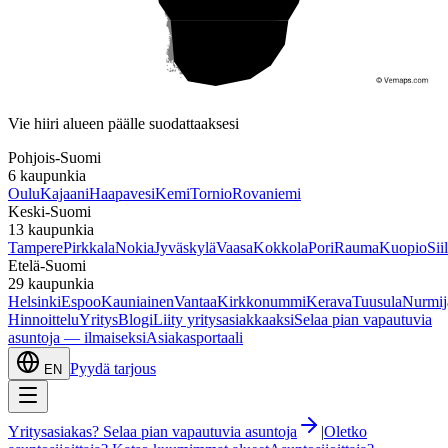
Etelä-Suomi
Vie hiiri alueen päälle suodattaaksesi
Pohjois-Suomi
6
kaupunkia
Oulu
Kajaani
Haapavesi
Kemi
Tornio
Rovaniemi
Keski-Suomi
13
kaupunkia
Tampere
Pirkkala
Nokia
Jyväskylä
Vaasa
Kokkola
Pori
Rauma
Kuopio
Sii
Etelä-Suomi
29
kaupunkia
Helsinki
Espoo
Kauniainen
Vantaa
Kirkkonummi
Kerava
Tuusula
Nurmij
Hinnoittelu
Yritys
Blogi
Liity yritysasiakkaaksi
Selaa pian vapautuvia
asuntoja — ilmaiseksi
Asiakasportaali
Pyydä tarjous
EN
Yritysasiakas? Selaa pian vapautuvia asuntoja
|
Oletko