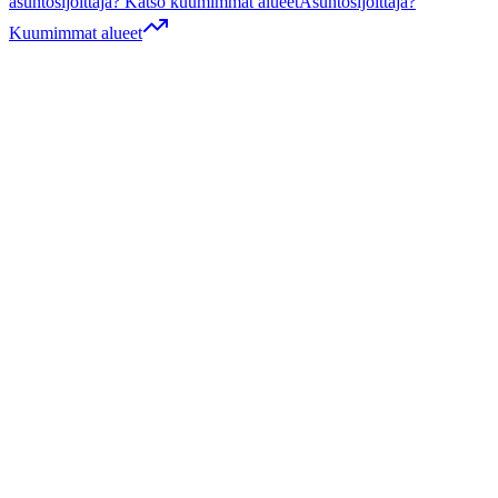
asuntosijoittaja? Katso kuumimmat alueet
Asuntosijoittaja?
Kuumimmat alueet