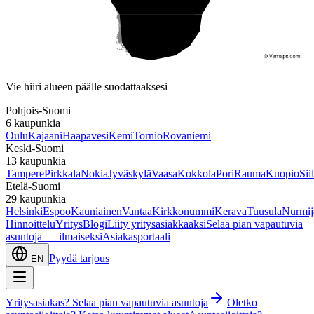
Etelä-Suomi
Vie hiiri alueen päälle suodattaaksesi
Pohjois-Suomi
6
kaupunkia
Oulu
Kajaani
Haapavesi
Kemi
Tornio
Rovaniemi
Keski-Suomi
13
kaupunkia
Tampere
Pirkkala
Nokia
Jyväskylä
Vaasa
Kokkola
Pori
Rauma
Kuopio
Sii
Etelä-Suomi
29
kaupunkia
Helsinki
Espoo
Kauniainen
Vantaa
Kirkkonummi
Kerava
Tuusula
Nurmij
Hinnoittelu
Yritys
Blogi
Liity yritysasiakkaaksi
Selaa pian vapautuvia
asuntoja — ilmaiseksi
Asiakasportaali
Pyydä tarjous
EN
Yritysasiakas? Selaa pian vapautuvia asuntoja
|
Oletko