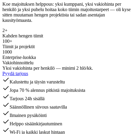
Koe majoituksen helppous: yksi kumppani, yksi vakiohinta per
henkilö ja yksi puhelu hoitaa koko tiimin majoitustarpeet — oli kyse
sitten muutaman hengen projektista tai sadan asentajan
kausityömaasta.
2+
Kahden hengen tiimit
100+
Tiimit ja projektit
1000
Enterprise-luokka
Vakiohinnoittelu
Yksi vakiohinta per henkilö — minimi 2 hlö/kk.
Pyydä tarjous
Kalustettu ja täysin varusteltu
Jopa 70 % alennus pitkistä majoituksista
Tarjous 24h sisällä
Säännöllinen siivous saatavilla
Ilmainen pysäköinti
Helppo sisäänkirjautuminen
Wi-Fi ja kaikki laskut hintaan