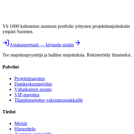
Yli 1000 kalustetun asunnon portfolio yritysten projektimajoituksiin
ympäri Suomen.
Asiakasportaali — kirjaudu sisään
Tee majoituspyyntöjä ja hallitse majoituksia. Rekisteröidy ilmaiseksi.
Palvelut
Projektimajoitus
Datakeskusmajoitus
Väliaikainen asunto
VIP-majoitus
Tilapäismajoitus vakuutusasiakkaille
Tiedot
Meistä
Hinnoittelu