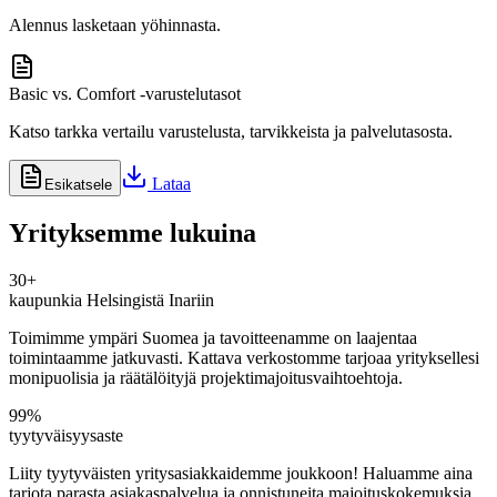
Alennus lasketaan yöhinnasta.
Basic vs. Comfort -varustelutasot
Katso tarkka vertailu varustelusta, tarvikkeista ja palvelutasosta.
Lataa
Esikatsele
Yrityksemme lukuina
30+
kaupunkia Helsingistä Inariin
Toimimme ympäri Suomea ja tavoitteenamme on laajentaa
toimintaamme jatkuvasti. Kattava verkostomme tarjoaa yrityksellesi
monipuolisia ja räätälöityjä projektimajoitusvaihtoehtoja.
99%
tyytyväisyysaste
Liity tyytyväisten yritysasiakkaidemme joukkoon! Haluamme aina
tarjota parasta asiakaspalvelua ja onnistuneita majoituskokemuksia.