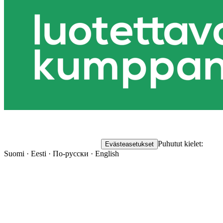
Puhutut kielet:
Evästeasetukset
Suomi · Eesti · По-русски · English