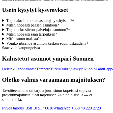
Usein kysytyt kysymykset
Tarjoaako Immodan asuntoja yksityisille?
+
Miten nopeasti pääsen asuntoon?
+
Tarjoatteko siivouspalveluja asuntoon?
+
Miten nopeasti saan tarjouksen?
+
Mitä asunto maksaa?
+
Voinko irtisanoa asunnon kesken sopimuskauden?
+
Saatavilla kaupungeissa
Kalustetut asunnot ympäri Suomen
Helsinki
Espoo
Vantaa
Tampere
Turku
Oulu
Jyväskylä
Kuopio
Lahti
Lappe
Oletko valmis varaamaan majoituksen?
Tavoitteenamme on tarjota juuri sinun tarpeisiisi sopivaa
projektimajoitusta. Saat tarjouksen 24 tunnin sisällä — ei
sitoumuksia.
Pyydä tarjous
+358 10 517 6010
WhatsApp +358 40 220 2723