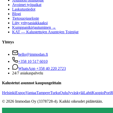
Asunnon omistajille
Avoimet työpaikat
Laskutustiedot
Blogi
Tietosuojaseloste
Liity yritysasiakkaaksi
Kumppanikirjautuminen →
KAT — Kalustettujen Asuntojen Toimijat
Yhteys
hello@immodan.fi
+358 10 517 6010
WhatsApp +358 40 220 2723
24/7 asiakaspalvelu
Kalustetut asunnot kaupungeittain
Helsinki
Espoo
Vantaa
Tampere
Turku
Oulu
Jyväskylä
Lahti
Kuopio
Pori
R
©
2026
Immodan Oy (3378728-4).
Kaikki oikeudet pidätetään.