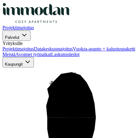
Projektimajoitus
Palvelut
Yrityksille
Projektimajoitus
Datakeskusmajoitus
Vuokra-asunto + kalustuspaketti
Meistä
Avoimet työpaikat
Laskutustiedot
Kaupungit
Pohjois-Suomi
Keski-Suomi