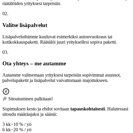
räätälöiden yrityksesi tarpeisiin.
02.
Valitse lisäpalvelut
Lisäpalveluihimme kuuluvat esimerkiksi autonvuokraus tai
kotikokkauspaketti. Räätälöi juuri yrityksellesi sopiva paketti.
03.
Ota yhteys – me autamme
Autamme valitsemaan yrityksesi tarpeisiin sopivimmat asunnot,
palvelupaketit ja lisäpalvelut vaivattomaan majoitukseen.
🎉 Sitoutuminen palkitaan!
Sopimuksen kesto ja ehdot sovitaan
tapauskohtaisesti
. Halutessasi
sitoudu määräajaksi ja säästä:
3 kk
−10 % / yö
6 kk
−20 % / yö