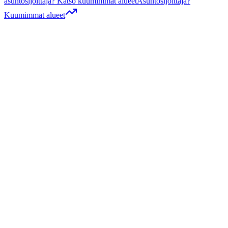
asuntosijoittaja? Katso kuumimmat alueet
Asuntosijoittaja?
Kuumimmat alueet