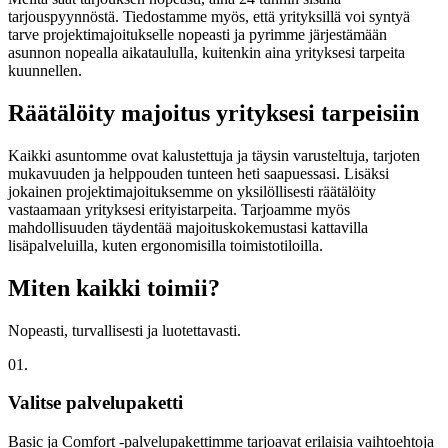
tarjouspyynnöstä. Tiedostamme myös, että yrityksillä voi syntyä
tarve projektimajoitukselle nopeasti ja pyrimme järjestämään
asunnon nopealla aikataululla, kuitenkin aina yrityksesi tarpeita
kuunnellen.
Räätälöity majoitus yrityksesi tarpeisiin
Kaikki asuntomme ovat kalustettuja ja täysin varusteltuja, tarjoten
mukavuuden ja helppouden tunteen heti saapuessasi. Lisäksi
jokainen projektimajoituksemme on yksilöllisesti räätälöity
vastaamaan yrityksesi erityistarpeita. Tarjoamme myös
mahdollisuuden täydentää majoituskokemustasi kattavilla
lisäpalveluilla, kuten ergonomisilla toimistotiloilla.
Miten kaikki toimii?
Nopeasti, turvallisesti ja luotettavasti.
01.
Valitse palvelupaketti
Basic ja Comfort -palvelupakettimme tarjoavat erilaisia vaihtoehtoja