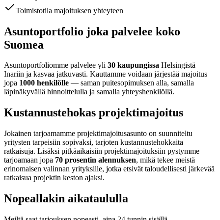
Toimistotila majoituksen yhteyteen
Asuntoportfolio joka palvelee koko
Suomea
Asuntoportfoliomme palvelee yli
30 kaupungissa
Helsingistä
Inariin ja kasvaa jatkuvasti. Kauttamme voidaan järjestää majoitus
jopa
1000 henkilölle
— saman puitesopimuksen alla, samalla
läpinäkyvällä hinnoittelulla ja samalla yhteyshenkilöllä.
Kustannustehokas projektimajoitus
Jokainen tarjoamamme projektimajoitusasunto on suunniteltu
yritysten tarpeisiin sopivaksi, tarjoten kustannustehokkaita
ratkaisuja. Lisäksi pitkäaikaisiin projektimajoituksiin pystymme
tarjoamaan jopa
70 prosentin alennuksen
, mikä tekee meistä
erinomaisen valinnan yrityksille, jotka etsivät taloudellisesti järkevää
ratkaisua projektin keston ajaksi.
Nopeallakin aikataululla
Meiltä saat tarjouksen nopeasti, aina 24 tunnin sisällä