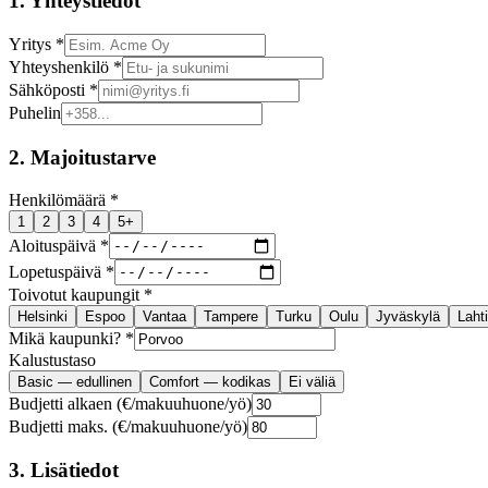
1. Yhteystiedot
Yritys *
Yhteyshenkilö *
Sähköposti *
Puhelin
2. Majoitustarve
Henkilömäärä *
1
2
3
4
5+
Aloituspäivä *
Lopetuspäivä *
Toivotut kaupungit *
Helsinki
Espoo
Vantaa
Tampere
Turku
Oulu
Jyväskylä
Lahti
Mikä kaupunki? *
Kalustustaso
Basic — edullinen
Comfort — kodikas
Ei väliä
Budjetti alkaen (€/makuuhuone/yö)
Budjetti maks. (€/makuuhuone/yö)
3. Lisätiedot