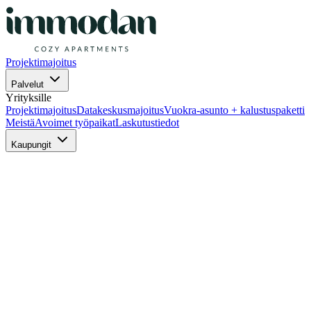
Projektimajoitus
Palvelut
Yrityksille
Projektimajoitus
Datakeskusmajoitus
Vuokra-asunto + kalustuspaketti
Meistä
Avoimet työpaikat
Laskutustiedot
Kaupungit