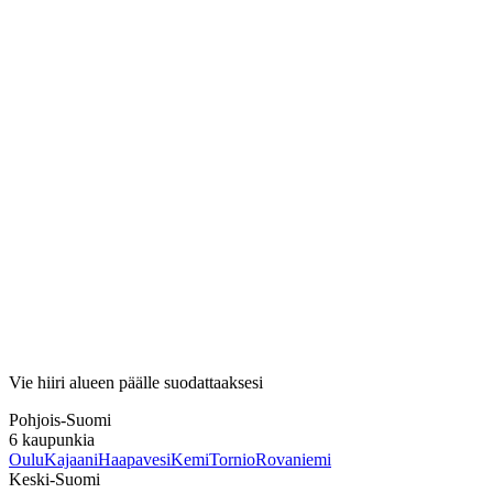
Vie hiiri alueen päälle suodattaaksesi
Pohjois-Suomi
6
kaupunkia
Oulu
Kajaani
Haapavesi
Kemi
Tornio
Rovaniemi
Keski-Suomi