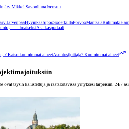
linjärvi
Mikkeli
Savonlinna
Joensuu
ärvi
Järvenpää
Hyvinkää
Sipoo
Söderkulla
Porvoo
Mäntsälä
Riihimäki
Häm
suntoja — ilmaiseksi
Asiakasportaali
ttaja? Katso kuumimmat alueet
Asuntosijoittaja? Kuumimmat alueet
ojektimajoituksiin
ovat täysin kalustettuja ja räätälöitävissä yrityksesi tarpeisiin. 24/7 as