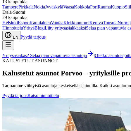
13
kaupunkia
Tampere
Pirkkala
Nokia
Jyväskylä
Vaasa
Kokkola
Pori
Rauma
Kuopio
Sii
Etelä-Suomi
29
kaupunkia
Helsinki
Espoo
Kauniainen
Vantaa
Kirkkonummi
Kerava
Tuusula
Nurmij
Hinnoittelu
Yritys
Blogi
Liity yritysasiakkaaksi
Selaa pian vapautuvia a
Pyydä tarjous
EN
Yritysasiakas? Selaa pian vapautuvia asuntoja
|
Oletko asuntosijoi
KALUSTETUT ASUNNOT
Kalustetut asunnot
Porvoo
– yrityksille pr
Tarjoamme viihtyisiä asuntoja keskeisellä sijainnilla. Kaikki asuntomme 
Pyydä tarjous
Katso hinnoittelu