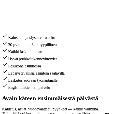
Kalustettu ja täysin varusteltu
30 pv minimi, 6 kk tyypillinen
Kaikki laskut hintaan
Hyvät joukkoliikenneyhteydet
Pesukone asunnossa
Lapsiystävällisiä asuntoja saatavilla
Laskutus suoraan työnantajalle
Englannin­kielinen palvelu
Avain käteen ensimmäisestä päivästä
Kalustus, astiat, vuodevaatteet, pyyhkeet — kaikki valmiina.
Työntekijä voi keskittyä uuteen rooliin ja perheen järjestelyihin sen