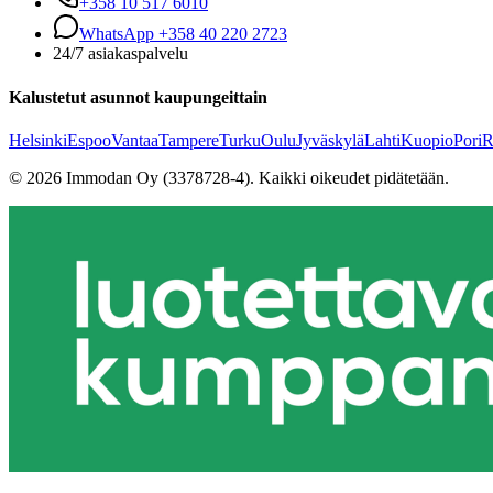
+358 10 517 6010
WhatsApp +358 40 220 2723
24/7 asiakaspalvelu
Kalustetut asunnot kaupungeittain
Helsinki
Espoo
Vantaa
Tampere
Turku
Oulu
Jyväskylä
Lahti
Kuopio
Pori
R
©
2026
Immodan Oy (3378728-4).
Kaikki oikeudet pidätetään.