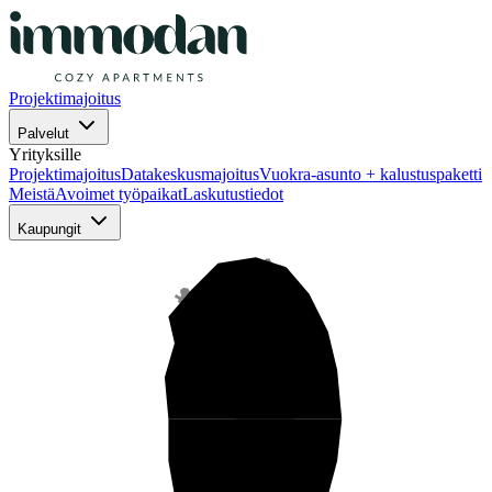
Projektimajoitus
Palvelut
Yrityksille
Projektimajoitus
Datakeskusmajoitus
Vuokra-asunto + kalustuspaketti
Meistä
Avoimet työpaikat
Laskutustiedot
Kaupungit
Pohjois-Suomi
Keski-Suomi