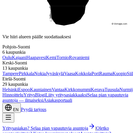
Etelä-Suomi
Vie hiiri alueen päälle suodattaaksesi
Pohjois-Suomi
6
kaupunkia
Oulu
Kajaani
Haapavesi
Kemi
Tornio
Rovaniemi
Keski-Suomi
13
kaupunkia
Tampere
Pirkkala
Nokia
Jyväskylä
Vaasa
Kokkola
Pori
Rauma
Kuopio
Sii
Etelä-Suomi
29
kaupunkia
Helsinki
Espoo
Kauniainen
Vantaa
Kirkkonummi
Kerava
Tuusula
Nurmij
Hinnoittelu
Yritys
Blogi
Liity yritysasiakkaaksi
Selaa pian vapautuvia
asuntoja — ilmaiseksi
Asiakasportaali
Pyydä tarjous
EN
Yritysasiakas? Selaa pian vapautuvia asuntoja
|
Oletko