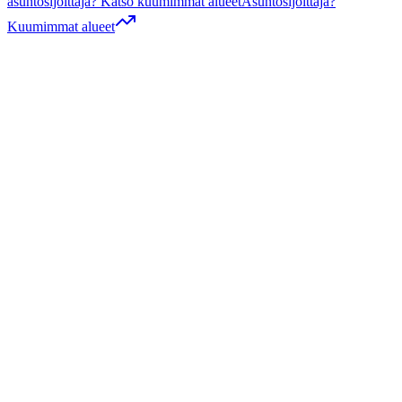
asuntosijoittaja? Katso kuumimmat alueet
Asuntosijoittaja?
Kuumimmat alueet