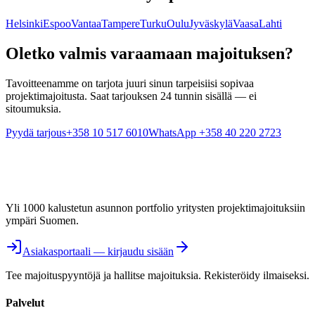
Helsinki
Espoo
Vantaa
Tampere
Turku
Oulu
Jyväskylä
Vaasa
Lahti
Oletko valmis varaamaan majoituksen?
Tavoitteenamme on tarjota juuri sinun tarpeisiisi sopivaa
projektimajoitusta. Saat tarjouksen 24 tunnin sisällä — ei
sitoumuksia.
Pyydä tarjous
+358 10 517 6010
WhatsApp +358 40 220 2723
Yli 1000 kalustetun asunnon portfolio yritysten projektimajoituksiin
ympäri Suomen.
Asiakasportaali — kirjaudu sisään
Tee majoituspyyntöjä ja hallitse majoituksia. Rekisteröidy ilmaiseksi.
Palvelut