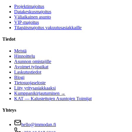
Projektimajoitus
Datakeskusmajoitus
Väliaikainen asunto
VIP-majoitus
Tilapäismajoitus vakuutusasiakkaille
Tiedot
Meistä
Hinnoittelu
Asunnon omistajille
Avoimet työpaikat
Laskutustiedot
Blogi
Tietosuojaseloste
Liity yritysasiakkaaksi
Kumppanikirjautuminen →
KAT — Kalustettujen Asuntojen Toimijat
Yhteys
hello@immodan.fi