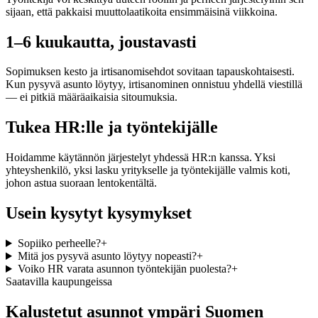
sijaan, että pakkaisi muuttolaatikoita ensimmäisinä viikkoina.
1–6 kuukautta, joustavasti
Sopimuksen kesto ja irtisanomisehdot sovitaan tapauskohtaisesti.
Kun pysyvä asunto löytyy, irtisanominen onnistuu yhdellä viestillä
— ei pitkiä määräaikaisia sitoumuksia.
Tukea HR:lle ja työntekijälle
Hoidamme käytännön järjestelyt yhdessä HR:n kanssa. Yksi
yhteyshenkilö, yksi lasku yritykselle ja työntekijälle valmis koti,
johon astua suoraan lentokentältä.
Usein kysytyt kysymykset
Sopiiko perheelle?
+
Mitä jos pysyvä asunto löytyy nopeasti?
+
Voiko HR varata asunnon työntekijän puolesta?
+
Saatavilla kaupungeissa
Kalustetut asunnot ympäri Suomen