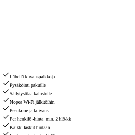
Lähellä kuvauspaikkoja
Pysäköinti pakuille
Säilytystilaa kalustolle
Nopea Wi-Fi jälkitöihin
Pesukone ja kuivaus
Per henkilö -hinta, min. 2 hlö/kk
Kaikki laskut hintaan