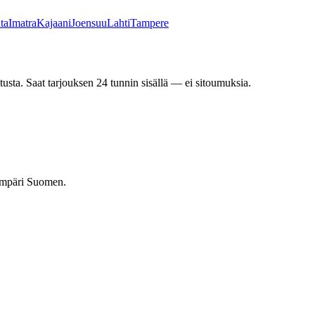
ta
Imatra
Kajaani
Joensuu
Lahti
Tampere
tusta. Saat tarjouksen 24 tunnin sisällä — ei sitoumuksia.
 ympäri Suomen.