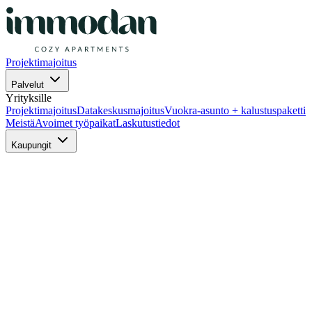
Projektimajoitus
Palvelut
Yrityksille
Projektimajoitus
Datakeskusmajoitus
Vuokra-asunto + kalustuspaketti
Meistä
Avoimet työpaikat
Laskutustiedot
Kaupungit