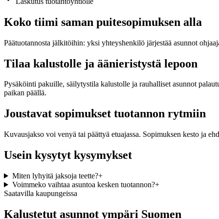
Laskutus tuotantoyhtiölle
Koko tiimi saman puitesopimuksen alla
Päätuotannosta jälkitöihin: yksi yhteyshenkilö järjestää asunnot ohja
Tilaa kalustolle ja äänieristystä lepoon
Pysäköinti pakuille, säilytystila kalustolle ja rauhalliset asunnot pa
paikan päällä.
Joustavat sopimukset tuotannon rytmiin
Kuvausjakso voi venyä tai päättyä etuajassa. Sopimuksen kesto ja ehd
Usein kysytyt kysymykset
Miten lyhyitä jaksoja teette?
+
Voimmeko vaihtaa asuntoa kesken tuotannon?
+
Saatavilla kaupungeissa
Kalustetut asunnot ympäri Suomen