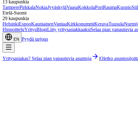
13
kaupunkia
Tampere
Pirkkala
Nokia
Jyväskylä
Vaasa
Kokkola
Pori
Rauma
Kuopio
Sii
Etelä-Suomi
29
kaupunkia
Helsinki
Espoo
Kauniainen
Vantaa
Kirkkonummi
Kerava
Tuusula
Nurmij
Hinnoittelu
Yritys
Blogi
Liity yritysasiakkaaksi
Selaa pian vapautuvia a
Pyydä tarjous
EN
Yritysasiakas? Selaa pian vapautuvia asuntoja
|
Oletko asuntosijoi