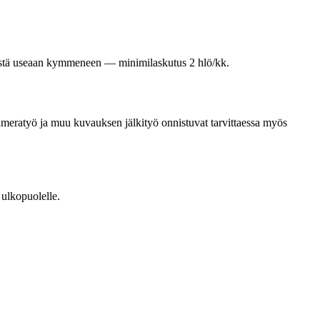
engestä useaan kymmeneen — minimilaskutus 2 hlö/kk.
 kameratyö ja muu kuvauksen jälkityö onnistuvat tarvittaessa myös
 ulkopuolelle.