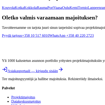
Kouvola
Kotka
Kokkola
Rauma
Pori
Vaasa
Oulu
Kemi
Tornio
Lappeenran
Oletko valmis varaamaan majoituksen?
Tavoitteenamme on tarjota juuri sinun tarpeisiisi sopivaa projektimajoi
Pyydä tarjous
+358 10 517 6010
WhatsApp +358 40 220 2723
Yli 1000 kalustetun asunnon portfolio yritysten projektimajoituksiin
Asiakasportaali — kirjaudu sisään
Tee majoituspyyntöjä ja hallitse majoituksia. Rekisteröidy ilmaiseksi.
Palvelut
Projektimajoitus
Datakeskusmajoitus