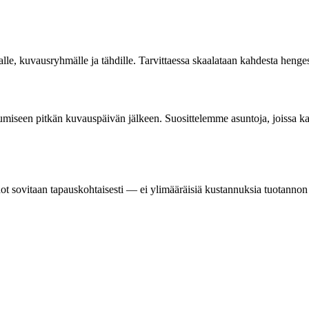
ajalle, kuvausryhmälle ja tähdille. Tarvittaessa skaalataan kahdesta h
lautumiseen pitkän kuvauspäivän jälkeen. Suosittelemme asuntoja, joissa
ot sovitaan tapauskohtaisesti — ei ylimääräisiä kustannuksia tuotannon