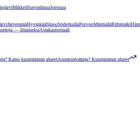
linjärvi
Mikkeli
Savonlinna
Joensuu
ärvi
Järvenpää
Hyvinkää
Sipoo
Söderkulla
Porvoo
Mäntsälä
Riihimäki
Häm
suntoja — ilmaiseksi
Asiakasportaali
ttaja? Katso kuumimmat alueet
Asuntosijoittaja? Kuumimmat alueet