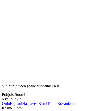
Vie hiiri alueen päälle suodattaaksesi
Pohjois-Suomi
6
kaupunkia
Oulu
Kajaani
Haapavesi
Kemi
Tornio
Rovaniemi
Keski-Suomi