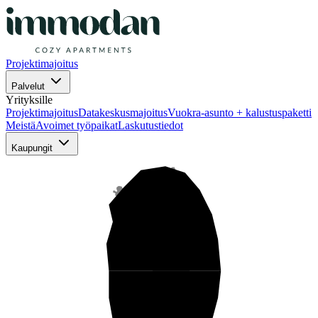
Projektimajoitus
Palvelut
Yrityksille
Projektimajoitus
Datakeskusmajoitus
Vuokra-asunto + kalustuspaketti
Meistä
Avoimet työpaikat
Laskutustiedot
Kaupungit
Pohjois-Suomi
Keski-Suomi