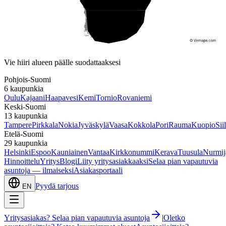
Etelä-Suomi
Vie hiiri alueen päälle suodattaaksesi
Pohjois-Suomi
6
kaupunkia
Oulu
Kajaani
Haapavesi
Kemi
Tornio
Rovaniemi
Keski-Suomi
13
kaupunkia
Tampere
Pirkkala
Nokia
Jyväskylä
Vaasa
Kokkola
Pori
Rauma
Kuopio
Sii
Etelä-Suomi
29
kaupunkia
Helsinki
Espoo
Kauniainen
Vantaa
Kirkkonummi
Kerava
Tuusula
Nurmij
Hinnoittelu
Yritys
Blogi
Liity yritysasiakkaaksi
Selaa pian vapautuvia
asuntoja — ilmaiseksi
Asiakasportaali
Pyydä tarjous
EN
Yritysasiakas? Selaa pian vapautuvia asuntoja
|
Oletko