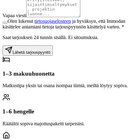
Vapaa viesti
Olen lukenut
tietosuojaselosteen
ja hyväksyn, että Immodan
käsittelee antamiani tietoja tarjouspyynnön käsittelyä varten. *
Saat tarjouksen 24 tunnin sisällä. Ei sitoumuksia.
Lähetä tarjouspyyntö
1–3 makuuhuonetta
Matkustipa yksin tai osana isompaa tiimiä, meiltä löytyy sopiva.
1–6 hengelle
Räätälöi sopiva majoituspaketti tarpeisiisi.