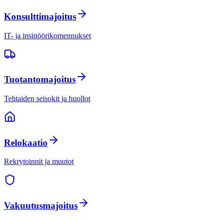
Konsulttimajoitus
IT- ja insinöörikomennukset
Tuotantomajoitus
Tehtaiden seisokit ja huollot
Relokaatio
Rekrytoinnit ja muutot
Vakuutusmajoitus