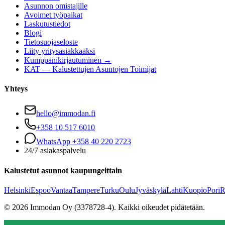
Asunnon omistajille
Avoimet työpaikat
Laskutustiedot
Blogi
Tietosuojaseloste
Liity yritysasiakkaaksi
Kumppanikirjautuminen →
KAT — Kalustettujen Asuntojen Toimijat
Yhteys
hello@immodan.fi
+358 10 517 6010
WhatsApp +358 40 220 2723
24/7 asiakaspalvelu
Kalustetut asunnot kaupungeittain
Helsinki
Espoo
Vantaa
Tampere
Turku
Oulu
Jyväskylä
Lahti
Kuopio
Pori
R
©
2026
Immodan Oy (3378728-4).
Kaikki oikeudet pidätetään.