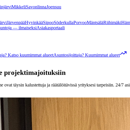
linjärvi
Mikkeli
Savonlinna
Joensuu
ärvi
Järvenpää
Hyvinkää
Sipoo
Söderkulla
Porvoo
Mäntsälä
Riihimäki
Häm
suntoja — ilmaiseksi
Asiakasportaali
ttaja? Katso kuumimmat alueet
Asuntosijoittaja? Kuumimmat alueet
le projektimajoituksiin
ovat täysin kalustettuja ja räätälöitävissä yrityksesi tarpeisiin. 24/7 as