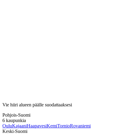
Vie hiiri alueen päälle suodattaaksesi
Pohjois-Suomi
6
kaupunkia
Oulu
Kajaani
Haapavesi
Kemi
Tornio
Rovaniemi
Keski-Suomi