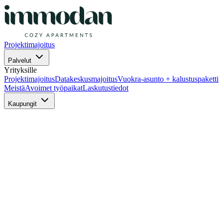
Projektimajoitus
Palvelut
Yrityksille
Projektimajoitus
Datakeskusmajoitus
Vuokra-asunto + kalustuspaketti
Meistä
Avoimet työpaikat
Laskutustiedot
Kaupungit