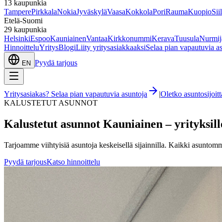
13
kaupunkia
Tampere
Pirkkala
Nokia
Jyväskylä
Vaasa
Kokkola
Pori
Rauma
Kuopio
Sii
Etelä-Suomi
29
kaupunkia
Helsinki
Espoo
Kauniainen
Vantaa
Kirkkonummi
Kerava
Tuusula
Nurmij
Hinnoittelu
Yritys
Blogi
Liity yritysasiakkaaksi
Selaa pian vapautuvia a
Pyydä tarjous
EN
Yritysasiakas? Selaa pian vapautuvia asuntoja
|
Oletko asuntosijoi
KALUSTETUT ASUNNOT
Kalustetut asunnot
Kauniainen
– yrityksil
Tarjoamme viihtyisiä asuntoja keskeisellä sijainnilla. Kaikki asuntomme 
Pyydä tarjous
Katso hinnoittelu