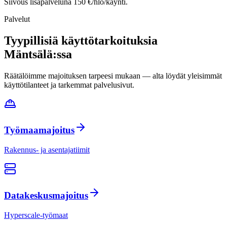
Siivous lisäpalveluna 150 €/hlö/käynti.
Palvelut
Tyypillisiä käyttötarkoituksia
Mäntsälä
:ssa
Räätälöimme majoituksen tarpeesi mukaan — alta löydät yleisimmät
käyttötilanteet ja tarkemmat palvelusivut.
Työmaamajoitus
Rakennus- ja asentajatiimit
Datakeskusmajoitus
Hyperscale-työmaat