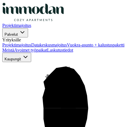
Projektimajoitus
Palvelut
Yrityksille
Projektimajoitus
Datakeskusmajoitus
Vuokra-asunto + kalustuspaketti
Meistä
Avoimet työpaikat
Laskutustiedot
Kaupungit
Pohjois-Suomi
Keski-Suomi