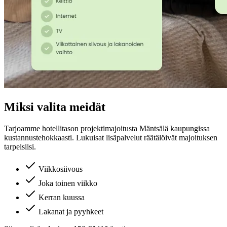
Miksi valita meidät
Tarjoamme hotellitason projektimajoitusta
Mäntsälä
kaupungissa
kustannustehokkaasti. Lukuisat lisäpalvelut räätälöivät majoituksen
tarpeisiisi.
Viikkosiivous
Joka toinen viikko
Kerran kuussa
Lakanat ja pyyhkeet