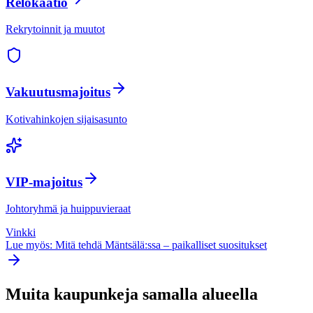
Relokaatio
Rekrytoinnit ja muutot
Vakuutusmajoitus
Kotivahinkojen sijaisasunto
VIP-majoitus
Johtoryhmä ja huippuvieraat
Vinkki
Lue myös: Mitä tehdä
Mäntsälä
:ssa – paikalliset suositukset
Muita kaupunkeja samalla alueella