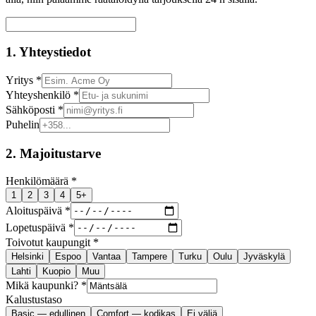
1. Yhteystiedot
Yritys *
Yhteyshenkilö *
Sähköposti *
Puhelin
2. Majoitustarve
Henkilömäärä *
1
2
3
4
5+
Aloituspäivä *
Lopetuspäivä *
Toivotut kaupungit *
Helsinki
Espoo
Vantaa
Tampere
Turku
Oulu
Jyväskylä
Lahti
Kuopio
Muu
Mikä kaupunki? *
Kalustustaso
Basic — edullinen
Comfort — kodikas
Ei väliä