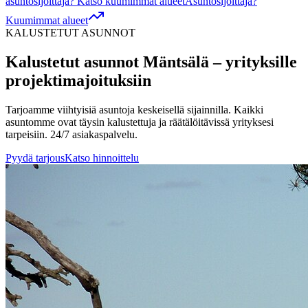
asuntosijoittaja? Katso kuumimmat alueet
Asuntosijoittaja?
Kuumimmat alueet
KALUSTETUT ASUNNOT
Kalustetut asunnot
Mäntsälä
– yrityksille
projektimajoituksiin
Tarjoamme viihtyisiä asuntoja keskeisellä sijainnilla. Kaikki
asuntomme ovat täysin kalustettuja ja räätälöitävissä yrityksesi
tarpeisiin. 24/7 asiakaspalvelu.
Pyydä tarjous
Katso hinnoittelu