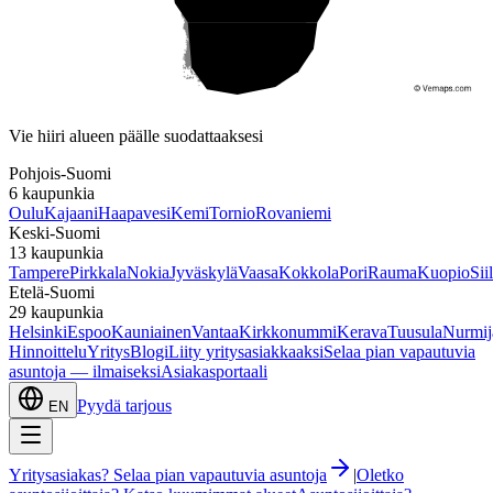
Etelä-Suomi
Vie hiiri alueen päälle suodattaaksesi
Pohjois-Suomi
6
kaupunkia
Oulu
Kajaani
Haapavesi
Kemi
Tornio
Rovaniemi
Keski-Suomi
13
kaupunkia
Tampere
Pirkkala
Nokia
Jyväskylä
Vaasa
Kokkola
Pori
Rauma
Kuopio
Sii
Etelä-Suomi
29
kaupunkia
Helsinki
Espoo
Kauniainen
Vantaa
Kirkkonummi
Kerava
Tuusula
Nurmij
Hinnoittelu
Yritys
Blogi
Liity yritysasiakkaaksi
Selaa pian vapautuvia
asuntoja — ilmaiseksi
Asiakasportaali
Pyydä tarjous
EN
Yritysasiakas? Selaa pian vapautuvia asuntoja
|
Oletko