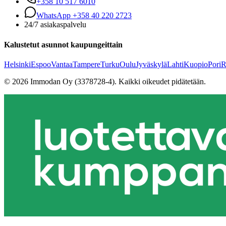
+358 10 517 6010
WhatsApp +358 40 220 2723
24/7 asiakaspalvelu
Kalustetut asunnot kaupungeittain
Helsinki
Espoo
Vantaa
Tampere
Turku
Oulu
Jyväskylä
Lahti
Kuopio
Pori
R
©
2026
Immodan Oy (3378728-4).
Kaikki oikeudet pidätetään.