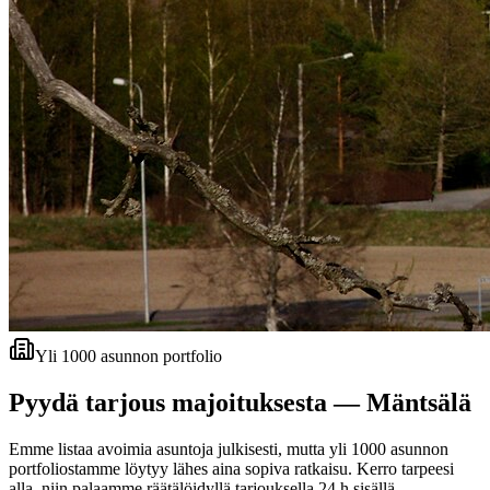
Yli 1000 asunnon portfolio
Pyydä tarjous majoituksesta —
Mäntsälä
Emme listaa avoimia asuntoja julkisesti, mutta yli 1000 asunnon
portfoliostamme löytyy lähes aina sopiva ratkaisu. Kerro tarpeesi
alla, niin palaamme räätälöidyllä tarjouksella 24 h sisällä.