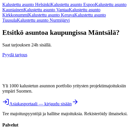
Kalustettu asunto
Helsinki
Kalustettu asunto
Espoo
Kalustettu asunto
Kauniainen
Kalustettu asunto
Vantaa
Kalustettu asunto
Kirkkonummi
Kalustettu asunto
Kerava
Kalustettu asunto
Tuusula
Kalustettu asunto
Nurmijärvi
Etsitkö asuntoa kaupungissa
Mäntsälä
?
Saat tarjouksen 24h sisällä.
Pyydä tarjous
Yli 1000 kalustetun asunnon portfolio yritysten projektimajoituksiin
ympäri Suomen.
Asiakasportaali — kirjaudu sisään
Tee majoituspyyntöjä ja hallitse majoituksia. Rekisteröidy ilmaiseksi.
Palvelut