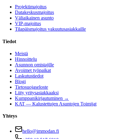
Projektimajoitus
Datakeskusmajoitus
Väliaikainen asunto
VIP-majoitus
Tilapäismajoitus vakuutusasiakkaille
Tiedot
Meistä
Hinnoittelu
Asunnon omistajille
Avoimet työpaikat
Laskutustiedot
Blogi
Tietosuojaseloste
Liity yritysasiakkaaksi
Kumppanikirjautuminen →
KAT — Kalustettujen Asuntojen Toimijat
Yhteys
hello@immodan.fi