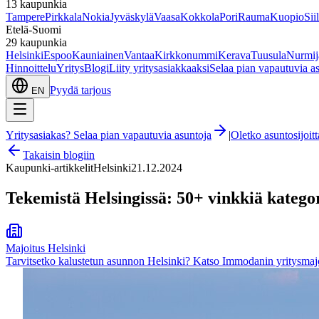
13
kaupunkia
Tampere
Pirkkala
Nokia
Jyväskylä
Vaasa
Kokkola
Pori
Rauma
Kuopio
Sii
Etelä-Suomi
29
kaupunkia
Helsinki
Espoo
Kauniainen
Vantaa
Kirkkonummi
Kerava
Tuusula
Nurmij
Hinnoittelu
Yritys
Blogi
Liity yritysasiakkaaksi
Selaa pian vapautuvia a
Pyydä tarjous
EN
Yritysasiakas? Selaa pian vapautuvia asuntoja
|
Oletko asuntosijoi
Takaisin blogiin
Kaupunki-artikkelit
Helsinki
21.12.2024
Tekemistä Helsingissä: 50+ vinkkiä kategor
Majoitus
Helsinki
Tarvitsetko kalustetun asunnon
Helsinki
? Katso Immodanin yritysmaj