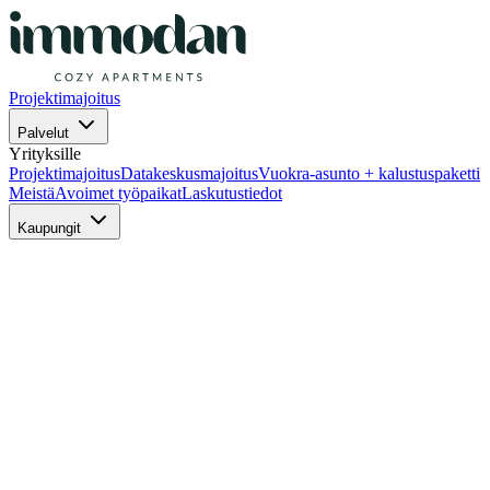
Projektimajoitus
Palvelut
Yrityksille
Projektimajoitus
Datakeskusmajoitus
Vuokra-asunto + kalustuspaketti
Meistä
Avoimet työpaikat
Laskutustiedot
Kaupungit