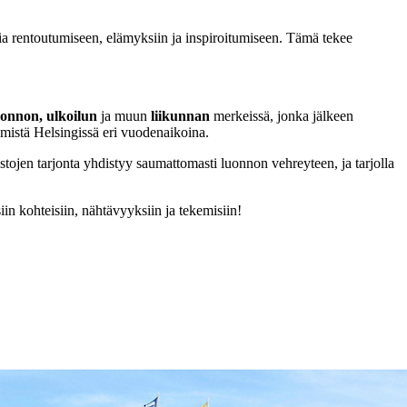
ia rentoutumiseen, elämyksiin ja inspiroitumiseen. Tämä tekee
uonnon, ulkoilun
ja muun
liikunnan
merkeissä, jonka jälkeen
emistä Helsingissä eri vuodenaikoina.
estojen tarjonta yhdistyy saumattomasti luonnon vehreyteen, ja tarjolla
in kohteisiin, nähtävyyksiin ja tekemisiin!