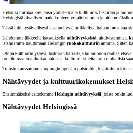
Helsinki hurmaa kävijänsä yhdistelmällä kulttuuria, historiaa ja luo
Helsingistä oivallisen matkakohteen ympäri vuoden ja pidemmäksikin
Tässä lukijaystävällisesti jäsennellyssä artikkelissa haluamme antaa si
Lähdemme liikkeelle katsauksella
nähtävyyksistä
, aktiivisemmista
k
istahdamme nauttimaan Helsingin
ruokakulttuurin
antimia. Sitten
Olitpa kulttuurin ystävä, historian harrastaja tai luonnon rauhaa etsiv
on niin maailmanluokan taide- ja kulttuurikohteita kuin rauhallisia saar
Tutustu kanssamme kaupungin upeisiin puistoihin, inspiroiviin kirjasto
Nähtävyydet ja kulttuurikokemukset Helsi
Ensimmäiseksi esittelemme
Helsingin
nähtävyyksiä,
joista onkin lu
Nähtävyydet Helsingissä