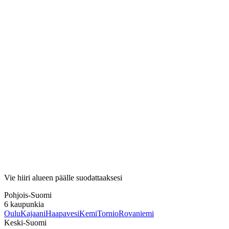
Vie hiiri alueen päälle suodattaaksesi
Pohjois-Suomi
6
kaupunkia
Oulu
Kajaani
Haapavesi
Kemi
Tornio
Rovaniemi
Keski-Suomi