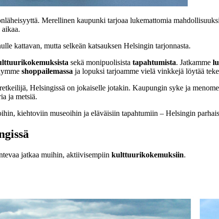
nnonläheisyyttä. Merellinen kaupunki tarjoaa lukemattomia mahdollisuuks
 aikaa.
nulle kattavan, mutta selkeän katsauksen Helsingin tarjonnasta.
ulttuurikokemuksista
sekä monipuolisista
tapahtumista
. Jatkamme
l
 käymme
shoppailemassa
ja lopuksi tarjoamme vielä vinkkejä löytää tek
ä retkeilijä, Helsingissä on jokaiselle jotakin. Kaupungin syke ja menom
ia ja metsiä.
ihin, kiehtoviin museoihin ja eläväisiin tapahtumiin – Helsingin parhaisi
ngissä
ontevaa jatkaa muihin, aktiivisempiin
kulttuurikokemuksiin
.