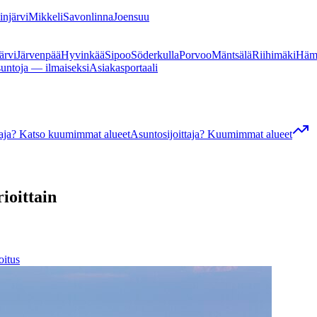
linjärvi
Mikkeli
Savonlinna
Joensuu
ärvi
Järvenpää
Hyvinkää
Sipoo
Söderkulla
Porvoo
Mäntsälä
Riihimäki
Häm
suntoja — ilmaiseksi
Asiakasportaali
ttaja? Katso kuumimmat alueet
Asuntosijoittaja? Kuumimmat alueet
ioittain
oitus