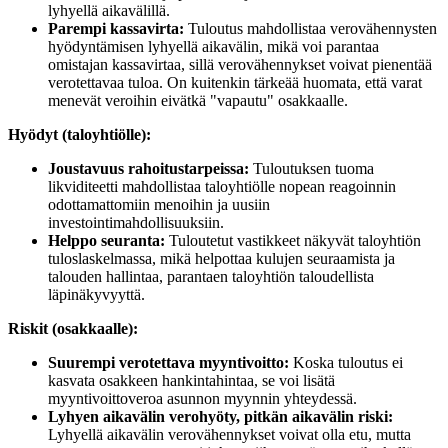
lyhyellä aikavälillä.
Parempi kassavirta:
Tuloutus mahdollistaa verovähennysten
hyödyntämisen lyhyellä aikavälin, mikä voi parantaa
omistajan kassavirtaa, sillä verovähennykset voivat pienentää
verotettavaa tuloa. On kuitenkin tärkeää huomata, että varat
menevät veroihin eivätkä "vapautu" osakkaalle.
Hyödyt (taloyhtiölle):
Joustavuus rahoitustarpeissa:
Tuloutuksen tuoma
likviditeetti mahdollistaa taloyhtiölle nopean reagoinnin
odottamattomiin menoihin ja uusiin
investointimahdollisuuksiin.
Helppo seuranta:
Tuloutetut vastikkeet näkyvät taloyhtiön
tuloslaskelmassa, mikä helpottaa kulujen seuraamista ja
talouden hallintaa, parantaen taloyhtiön taloudellista
läpinäkyvyyttä.
Riskit (osakkaalle):
Suurempi verotettava myyntivoitto:
Koska tuloutus ei
kasvata osakkeen hankintahintaa, se voi lisätä
myyntivoittoveroa asunnon myynnin yhteydessä.
Lyhyen aikavälin verohyöty, pitkän aikavälin riski:
Lyhyellä aikavälin verovähennykset voivat olla etu, mutta