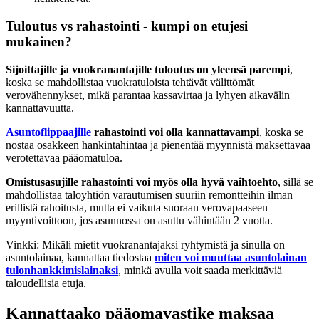
Tuloutus vs rahastointi - kumpi on etujesi
mukainen?
Sijoittajille ja vuokranantajille tuloutus on yleensä parempi
,
koska se mahdollistaa vuokratuloista tehtävät välittömät
verovähennykset, mikä parantaa kassavirtaa ja lyhyen aikavälin
kannattavuutta.
Asuntoflippaajille
rahastointi voi olla kannattavampi
, koska se
nostaa osakkeen hankintahintaa ja pienentää myynnistä maksettavaa
verotettavaa pääomatuloa.
Omistusasujille rahastointi voi myös olla hyvä vaihtoehto
, sillä se
mahdollistaa taloyhtiön varautumisen suuriin remontteihin ilman
erillistä rahoitusta, mutta ei vaikuta suoraan verovapaaseen
myyntivoittoon, jos asunnossa on asuttu vähintään 2 vuotta.
Vinkki: Mikäli mietit vuokranantajaksi ryhtymistä ja sinulla on
asuntolainaa, kannattaa tiedostaa
miten voi muuttaa asuntolainan
tulonhankkimislainaksi
, minkä avulla voit saada merkittäviä
taloudellisia etuja.
Kannattaako pääomavastike maksaa