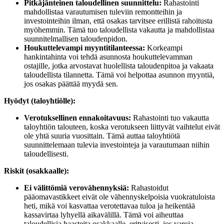
Pitkäjänteinen taloudellinen suunnittelu:
Rahastointi
mahdollistaa varautumisen tuleviin remontteihin ja
investointeihin ilman, että osakas tarvitsee erillistä rahoitusta
myöhemmin. Tämä tuo taloudellista vakautta ja mahdollistaa
suunnitelmallisen taloudenpidon.
Houkuttelevampi myyntitilanteessa:
Korkeampi
hankintahinta voi tehdä asunnosta houkuttelevamman
ostajille, jotka arvostavat huolellista taloudenpitoa ja vakaata
taloudellista tilannetta. Tämä voi helpottaa asunnon myyntiä,
jos osakas päättää myydä sen.
Hyödyt (taloyhtiölle):
Verotuksellinen ennakoitavuus:
Rahastointi tuo vakautta
taloyhtiön talouteen, koska verotukseen liittyvät vaihtelut eivät
ole yhtä suuria vuosittain. Tämä auttaa taloyhtiötä
suunnittelemaan tulevia investointeja ja varautumaan niihin
taloudellisesti.
Riskit (osakkaalle):
Ei välittömiä verovähennyksiä:
Rahastoidut
pääomavastikkeet eivät ole vähennyskelpoisia vuokratuloista
heti, mikä voi kasvattaa verotettavaa tuloa ja heikentää
kassavirtaa lyhyellä aikavälillä. Tämä voi aiheuttaa
taloudellisia haasteita osakkaalle, erityisesti, jos varoja