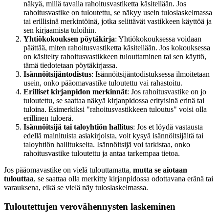
näkyä, millä tavalla rahoitusvastiketta käsitellään. Jos
rahoitusvastike on tuloutettu, se näkyy usein tuloslaskelmassa
tai erillisinä merkintöinä, jotka selittävät vastikkeen käyttöä ja
sen kirjaamista tuloihin.
Yhtiökokouksen pöytäkirja
: Yhtiökokouksessa voidaan
päättää, miten rahoitusvastiketta käsitellään. Jos kokouksessa
on käsitelty rahoitusvastikkeen tulouttaminen tai sen käyttö,
tämä tiedotetaan pöytäkirjassa.
Isännöitsijäntodistus
: Isännöitsijäntodistuksessa ilmoitetaan
usein, onko pääomavastike tuloutettu vai rahastoitu.
Erilliset kirjanpidon merkinnät
: Jos rahoitusvastike on jo
tuloutettu, se saattaa näkyä kirjanpidossa erityisinä erinä tai
tuloina. Esimerkiksi "rahoitusvastikkeen tuloutus" voisi olla
erillinen tuloerä.
Isännöitsijä tai taloyhtiön hallitus
: Jos et löydä vastausta
edellä mainituista asiakirjoista, voit kysyä isännöitsijältä tai
taloyhtiön hallitukselta. Isännöitsijä voi tarkistaa, onko
rahoitusvastike tuloutettu ja antaa tarkempaa tietoa.
Jos pääomavastike on vielä tulouttamatta,
mutta se aiotaan
tulouttaa
, se saattaa olla merkitty kirjanpidossa odottavana eränä tai
varauksena, eikä se vielä näy tuloslaskelmassa.
Tuloutettujen verovähennysten laskeminen