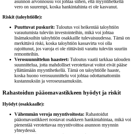
asunnon arvonnousu voi johtaa siihen, että myyntihetkellä
vero on suurempi, koska hankintahinta ei ole kasvanut.
Riskit (taloyhtiölle):
Puuttuvat puskurit:
Tuloutus voi heikentää taloyhtiön
varautumista tuleviin investointeihin, mikä voi johtaa
lisämaksuihin taloyhtiön osakkaille tulevaisuudessa. Tämä on
merkittävä riski, koska taloyhtiön kassavirta voi olla
rajoittunut, jos varoja ei ole riittävästi varattu tuleviin suuriin
remontteihin.
Verosuunnittelun haasteet:
Tuloutus vaatii tarkkaa talouden
suunnittelua, jotta mahdolliset verotettavat voitot eivät pääse
yllättämään myyntihetkellä. Tämä on taloyhtiölle haaste,
koska huono verosuunnittelu voi johtaa odottamattomiin
kustannuksiin ja veroseuraamuksiin.
Rahastoidun pääomavastikkeen hyödyt ja riskit
Hyödyt (osakkaalle):
Vähemmän veroja myyntivoitosta:
Rahastoidut
pääomavastikkeet nostavat osakkeen hankintahintaa, mikä voi
pienentää verotettavaa myyntivoittoa asunnon myynnin
yhteydessä.