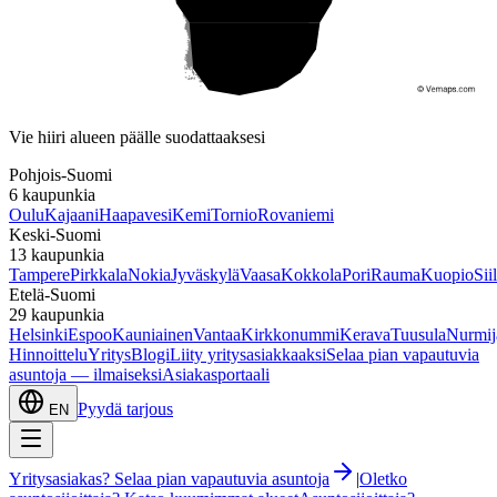
Etelä-Suomi
Vie hiiri alueen päälle suodattaaksesi
Pohjois-Suomi
6
kaupunkia
Oulu
Kajaani
Haapavesi
Kemi
Tornio
Rovaniemi
Keski-Suomi
13
kaupunkia
Tampere
Pirkkala
Nokia
Jyväskylä
Vaasa
Kokkola
Pori
Rauma
Kuopio
Sii
Etelä-Suomi
29
kaupunkia
Helsinki
Espoo
Kauniainen
Vantaa
Kirkkonummi
Kerava
Tuusula
Nurmij
Hinnoittelu
Yritys
Blogi
Liity yritysasiakkaaksi
Selaa pian vapautuvia
asuntoja — ilmaiseksi
Asiakasportaali
Pyydä tarjous
EN
Yritysasiakas? Selaa pian vapautuvia asuntoja
|
Oletko