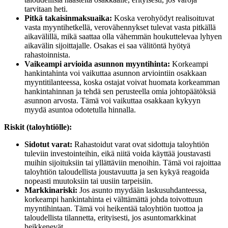
tarvitaan heti.
Pitkä takaisinmaksuaika:
Koska verohyödyt realisoituvat
vasta myyntihetkellä, verovähennykset tulevat vasta pitkällä
aikavälillä, mikä saattaa olla vähemmän houkuttelevaa lyhyen
aikavälin sijoittajalle. Osakas ei saa välitöntä hyötyä
rahastoinnista.
Vaikeampi arvioida asunnon myyntihinta:
Korkeampi
hankintahinta voi vaikuttaa asunnon arviointiin osakkaan
myyntitilanteessa, koska ostajat voivat huomata korkeamman
hankintahinnan ja tehdä sen perusteella omia johtopäätöksiä
asunnon arvosta. Tämä voi vaikuttaa osakkaan kykyyn
myydä asuntoa odotetulla hinnalla.
Riskit (taloyhtiölle):
Sidotut varat:
Rahastoidut varat ovat sidottuja taloyhtiön
tuleviin investointeihin, eikä niitä voida käyttää joustavasti
muihin sijoituksiin tai yllättäviin menoihin. Tämä voi rajoittaa
taloyhtiön taloudellista joustavuutta ja sen kykyä reagoida
nopeasti muutoksiin tai uusiin tarpeisiin.
Markkinariski:
Jos asunto myydään laskusuhdanteessa,
korkeampi hankintahinta ei välttämättä johda toivottuun
myyntihintaan. Tämä voi heikentää taloyhtiön tuottoa ja
taloudellista tilannetta, erityisesti, jos asuntomarkkinat
heikkenevät.