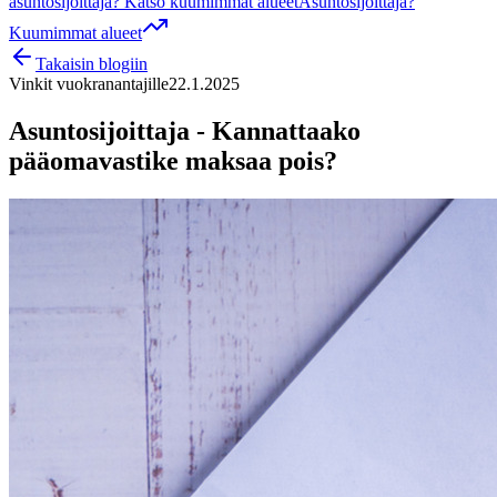
asuntosijoittaja? Katso kuumimmat alueet
Asuntosijoittaja?
Kuumimmat alueet
Takaisin blogiin
Vinkit vuokranantajille
22.1.2025
Asuntosijoittaja - Kannattaako
pääomavastike maksaa pois?