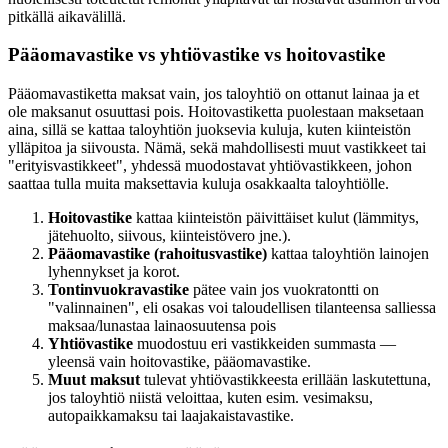
pitkällä aikavälillä.
Pääomavastike vs yhtiövastike vs hoitovastike
Pääomavastiketta maksat vain, jos taloyhtiö on ottanut lainaa ja et
ole maksanut osuuttasi pois. Hoitovastiketta puolestaan maksetaan
aina, sillä se kattaa taloyhtiön juoksevia kuluja, kuten kiinteistön
ylläpitoa ja siivousta. Nämä, sekä mahdollisesti muut vastikkeet tai
"erityisvastikkeet", yhdessä muodostavat yhtiövastikkeen, johon
saattaa tulla muita maksettavia kuluja osakkaalta taloyhtiölle.
Hoitovastike
kattaa kiinteistön päivittäiset kulut (lämmitys,
jätehuolto, siivous, kiinteistövero jne.).
Pääomavastike (rahoitusvastike)
kattaa taloyhtiön lainojen
lyhennykset ja korot.
Tontinvuokravastike
pätee vain jos vuokratontti on
"valinnainen", eli osakas voi taloudellisen tilanteensa salliessa
maksaa/lunastaa lainaosuutensa pois
Yhtiövastike
muodostuu eri vastikkeiden summasta —
yleensä vain hoitovastike, pääomavastike.
Muut maksut
tulevat yhtiövastikkeesta erillään laskutettuna,
jos taloyhtiö niistä veloittaa, kuten esim. vesimaksu,
autopaikkamaksu tai laajakaistavastike.