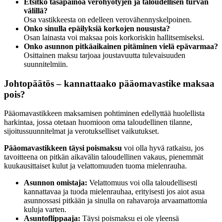
Etsitkö tasapainoa verohyötyjen ja taloudellisen turvan
välillä?
Osa vastikkeesta on edelleen verovähennyskelpoinen.
Onko sinulla epäilyksiä korkojen noususta?
Osan lainasta voi maksaa pois korkoriskin hallitsemiseksi.
Onko asunnon pitkäaikainen pitäminen vielä epävarmaa?
Osittainen maksu tarjoaa joustavuutta tulevaisuuden
suunnitelmiin.
Johtopäätös – kannattaako pääomavastike maksaa
pois?
Pääomavastikkeen maksamisen pohtiminen edellyttää huolellista
harkintaa, jossa otetaan huomioon oma taloudellinen tilanne,
sijoitussuunnitelmat ja verotukselliset vaikutukset.
Pääomavastikkeen täysi poismaksu
voi olla hyvä ratkaisu, jos
tavoitteena on pitkän aikavälin taloudellinen vakaus, pienemmät
kuukausittaiset kulut ja velattomuuden tuoma mielenrauha.
Asunnon omistaja:
Velattomuus voi olla taloudellisesti
kannattavaa ja tuoda mielenrauhaa, erityisesti jos aiot asua
asunnossasi pitkään ja sinulla on rahavaroja arvaamattomia
kuluja varten.
Asuntoflippaaja:
Täysi poismaksu ei ole yleensä