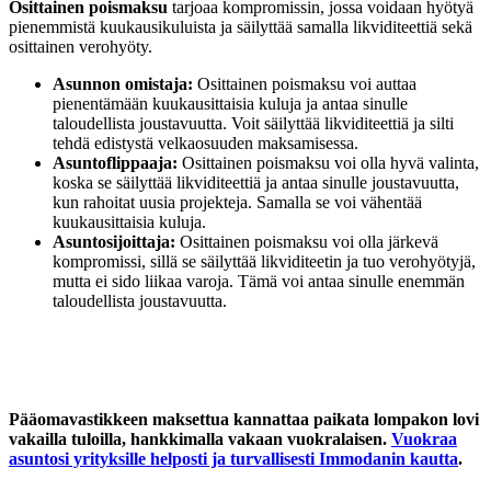
Osittainen poismaksu
tarjoaa kompromissin, jossa voidaan hyötyä
pienemmistä kuukausikuluista ja säilyttää samalla likviditeettiä sekä
osittainen verohyöty.
Asunnon omistaja:
Osittainen poismaksu voi auttaa
pienentämään kuukausittaisia kuluja ja antaa sinulle
taloudellista joustavuutta. Voit säilyttää likviditeettiä ja silti
tehdä edistystä velkaosuuden maksamisessa.
Asuntoflippaaja:
Osittainen poismaksu voi olla hyvä valinta,
koska se säilyttää likviditeettiä ja antaa sinulle joustavuutta,
kun rahoitat uusia projekteja. Samalla se voi vähentää
kuukausittaisia kuluja.
Asuntosijoittaja:
Osittainen poismaksu voi olla järkevä
kompromissi, sillä se säilyttää likviditeetin ja tuo verohyötyjä,
mutta ei sido liikaa varoja. Tämä voi antaa sinulle enemmän
taloudellista joustavuutta.
Pääomavastikkeen maksettua kannattaa paikata lompakon lovi
vakailla tuloilla, hankkimalla vakaan vuokralaisen.
Vuokraa
asuntosi yrityksille helposti ja turvallisesti Immodanin kautta
.