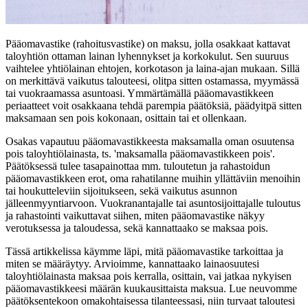
Pääomavastike (rahoitusvastike) on maksu, jolla osakkaat kattavat
taloyhtiön ottaman lainan lyhennykset ja korkokulut. Sen suuruus
vaihtelee yhtiölainan ehtojen, korkotason ja laina-ajan mukaan. Sillä
on merkittävä vaikutus talouteesi, olitpa sitten ostamassa, myymässä
tai vuokraamassa asuntoasi. Ymmärtämällä pääomavastikkeen
periaatteet voit osakkaana tehdä parempia päätöksiä, päädyitpä sitten
maksamaan sen pois kokonaan, osittain tai et ollenkaan.
Osakas vapautuu pääomavastikkeesta maksamalla oman osuutensa
pois taloyhtiölainasta, ts. 'maksamalla pääomavastikkeen pois'.
Päätöksessä tulee tasapainottaa mm. tuloutetun ja rahastoidun
pääomavastikkeen erot, oma rahatilanne muihin yllättäviin menoihin
tai houkutteleviin sijoitukseen, sekä vaikutus asunnon
jälleenmyyntiarvoon. Vuokranantajalle tai asuntosijoittajalle tuloutus
ja rahastointi vaikuttavat siihen, miten pääomavastike näkyy
verotuksessa ja taloudessa, sekä kannattaako se maksaa pois.
Tässä artikkelissa käymme läpi, mitä pääomavastike tarkoittaa ja
miten se määräytyy. Arvioimme, kannattaako lainaosuutesi
taloyhtiölainasta maksaa pois kerralla, osittain, vai jatkaa nykyisen
pääomavastikkeesi määrän kuukausittaista maksua. Lue neuvomme
päätöksentekoon omakohtaisessa tilanteessasi, niin turvaat taloutesi