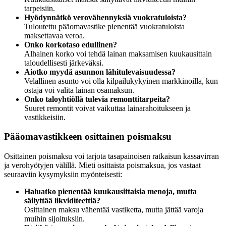
tarpeisiin.
Hyödynnätkö verovähennyksiä vuokratuloista?
Tuloutettu pääomavastike pienentää vuokratuloista
maksettavaa veroa.
Onko korkotaso edullinen?
Alhainen korko voi tehdä lainan maksamisen kuukausittain
taloudellisesti järkeväksi.
Aiotko myydä asunnon lähitulevaisuudessa?
Velallinen asunto voi olla kilpailukykyinen markkinoilla, kun
ostaja voi valita lainan osamaksun.
Onko taloyhtiöllä tulevia remonttitarpeita?
Suuret remontit voivat vaikuttaa lainarahoitukseen ja
vastikkeisiin.
Pääomavastikkeen osittainen poismaksu
Osittainen poismaksu voi tarjota tasapainoisen ratkaisun kassavirran
ja verohyötyjen välillä. Mieti osittaista poismaksua, jos vastaat
seuraaviin kysymyksiin myönteisesti:
Haluatko pienentää kuukausittaisia menoja, mutta
säilyttää likviditeettiä?
Osittainen maksu vähentää vastiketta, mutta jättää varoja
muihin sijoituksiin.