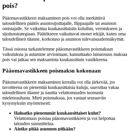
pois?
Pääomavastikkeen maksaminen pois voi olla merkittävä
taloudellinen päätös asuntosijoittajalle, flippaajalle tai asunnon
omistajalle. Se vaikuttaa kuukausittaisiin kuluihin, verotukseen ja
sijoitusstrategiaan. Päätökseen vaikuttavat monet tekijät, kuten oma
taloudellinen tilanne, korkotaso ja asunnon tulevaisuudennäkymät.
Tässä osiossa tarkastelemme pääomavastikkeen poismaksun
vaikutuksia ja autamme arvioimaan, kannattaako lainaosuus maksaa
pois vai jatkaa sen maksamista kuukausittain vastikkeena.
Pääomavastikkeen poismaksu kokonaan
Pääomavastikkeen maksaminen kerralla voi olla järkevää, jos
tavoitteena on pienentää kuukausittaisia kuluja, saavuttaa vakaa
taloudellinen tilanne ja nauttia velattomuuden tuomasta
mielenrauhasta. Mieti poismaksua, jos vastaat seuraaviin
kysymyksiin myönteisesti:
Haluatko pienemmät kuukausittaiset kulut?
Velattomuus poistaa pääomavastikkeen ja voi helpottaa
talouden suunnittelua.
Aiotko pitää asunnon pitkään?