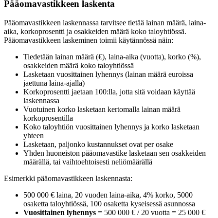
Pääomavastikkeen laskenta
Pääomavastikkeen laskennassa tarvitsee tietää lainan määrä, laina-
aika, korkoprosentti ja osakkeiden määrä koko taloyhtiössä.
Pääomavastikkeen laskeminen toimii käytännössä näin:
Tiedetään lainan määrä (€), laina-aika (vuotta), korko (%),
osakkeiden määrä koko taloyhtiössä
Lasketaan vuosittainen lyhennys (lainan määrä euroissa
jaettuna laina-ajalla)
Korkoprosentti jaetaan 100:lla, jotta sitä voidaan käyttää
laskennassa
Vuotuinen korko lasketaan kertomalla lainan määrä
korkoprosentilla
Koko taloyhtiön vuosittainen lyhennys ja korko lasketaan
yhteen
Lasketaan, paljonko kustannukset ovat per osake
Yhden huoneiston pääomavastike lasketaan sen osakkeiden
määrällä, tai vaihtoehtoisesti neliömäärällä
Esimerkki pääomavastikkeen laskennasta:
500 000 € laina, 20 vuoden laina-aika, 4% korko, 5000
osaketta taloyhtiössä, 100 osaketta kyseisessä asunnossa
Vuosittainen lyhennys
= 500 000 € / 20 vuotta = 25 000 €