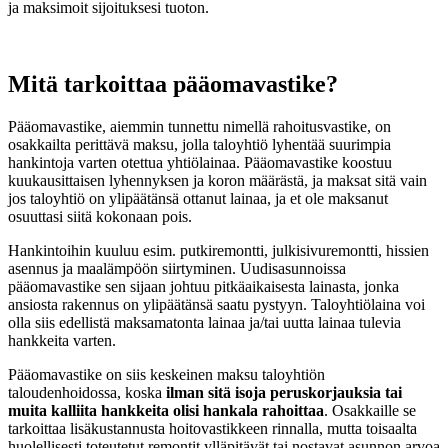
ja maksimoit sijoituksesi tuoton.
Mitä tarkoittaa pääomavastike?
Pääomavastike, aiemmin tunnettu nimellä rahoitusvastike, on
osakkailta perittävä maksu, jolla taloyhtiö lyhentää suurimpia
hankintoja varten otettua yhtiölainaa. Pääomavastike koostuu
kuukausittaisen lyhennyksen ja koron määrästä, ja maksat sitä vain
jos taloyhtiö on ylipäätänsä ottanut lainaa, ja et ole maksanut
osuuttasi siitä kokonaan pois.
Hankintoihin kuuluu esim. putkiremontti, julkisivuremontti, hissien
asennus ja maalämpöön siirtyminen. Uudisasunnoissa
pääomavastike sen sijaan johtuu pitkäaikaisesta lainasta, jonka
ansiosta rakennus on ylipäätänsä saatu pystyyn. Taloyhtiölaina voi
olla siis edellistä maksamatonta lainaa ja/tai uutta lainaa tulevia
hankkeita varten.
Pääomavastike on siis keskeinen maksu taloyhtiön
taloudenhoidossa, koska
ilman sitä isoja peruskorjauksia tai
muita kalliita hankkeita olisi hankala rahoittaa
. Osakkaille se
tarkoittaa lisäkustannusta hoitovastikkeen rinnalla, mutta toisaalta
huolellisesti toteutetut remontit ylläpitävät tai nostavat asunnon arvoa