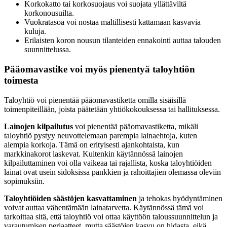
Korkokatto tai korkosuojaus voi suojata yllättäviltä
korkonousuilta.
Vuokratasoa voi nostaa maltillisesti kattamaan kasvavia
kuluja.
Erilaisten koron nousun tilanteiden ennakointi auttaa talouden
suunnittelussa.
Pääomavastike voi myös pienentyä taloyhtiön
toimesta
Taloyhtiö voi pienentää pääomavastiketta omilla sisäisillä
toimenpiteillään, joista päätetään yhtiökokouksessa tai hallituksessa.
Lainojen kilpailutus
voi pienentää pääomavastiketta, mikäli
taloyhtiö pystyy neuvottelemaan parempia lainaehtoja, kuten
alempia korkoja. Tämä on erityisesti ajankohtaista, kun
markkinakorot laskevat. Kuitenkin käytännössä lainojen
kilpailuttaminen voi olla vaikeaa tai rajallista, koska taloyhtiöiden
lainat ovat usein sidoksissa pankkien ja rahoittajien olemassa oleviin
sopimuksiin.
Taloyhtiöiden säästöjen kasvattaminen
ja tehokas hyödyntäminen
voivat auttaa vähentämään lainatarvetta. Käytännössä tämä voi
tarkoittaa sitä, että taloyhtiö voi ottaa käyttöön taloussuunnittelun ja
varautumisen periaatteet, mutta säästöjen kasvu on hidasta, eikä