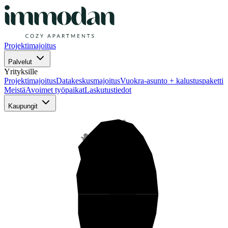
Projektimajoitus
Palvelut
Yrityksille
Projektimajoitus
Datakeskusmajoitus
Vuokra-asunto + kalustuspaketti
Meistä
Avoimet työpaikat
Laskutustiedot
Kaupungit
Pohjois-Suomi
Keski-Suomi