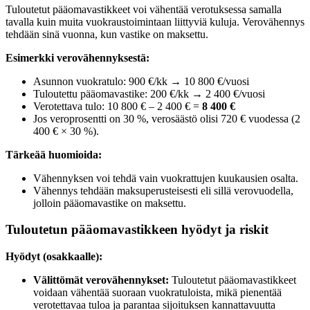
Tuloutetut pääomavastikkeet voi vähentää verotuksessa samalla
tavalla kuin muita vuokraustoimintaan liittyviä kuluja. Verovähennys
tehdään sinä vuonna, kun vastike on maksettu.
Esimerkki verovähennyksestä:
Asunnon vuokratulo: 900 €/kk → 10 800 €/vuosi
Tuloutettu pääomavastike: 200 €/kk → 2 400 €/vuosi
Verotettava tulo: 10 800 € – 2 400 € =
8 400 €
Jos veroprosentti on 30 %, verosäästö olisi 720 € vuodessa (2
400 € × 30 %).
Tärkeää huomioida:
Vähennyksen voi tehdä vain vuokrattujen kuukausien osalta.
Vähennys tehdään maksuperusteisesti eli sillä verovuodella,
jolloin pääomavastike on maksettu.
Tuloutetun pääomavastikkeen hyödyt ja riskit
Hyödyt (osakkaalle):
Välittömät verovähennykset:
Tuloutetut pääomavastikkeet
voidaan vähentää suoraan vuokratuloista, mikä pienentää
verotettavaa tuloa ja parantaa sijoituksen kannattavuutta