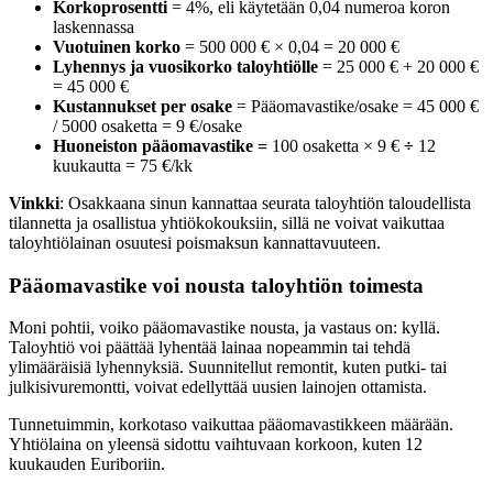
Korkoprosentti
= 4%, eli käytetään 0,04 numeroa koron
laskennassa
Vuotuinen korko
= 500 000 € × 0,04 = 20 000 €
Lyhennys ja vuosikorko taloyhtiölle
= 25 000 € + 20 000 €
= 45 000 €
Kustannukset per osake
= Pääomavastike/osake = 45 000 €
/ 5000 osaketta = 9 €/osake
Huoneiston pääomavastike =
100 osaketta × 9 €
÷
12
kuukautta = 75 €/kk
Vinkki
: Osakkaana sinun kannattaa seurata taloyhtiön taloudellista
tilannetta ja osallistua yhtiökokouksiin, sillä ne voivat vaikuttaa
taloyhtiölainan osuutesi poismaksun kannattavuuteen.
Pääomavastike voi nousta taloyhtiön toimesta
Moni pohtii, voiko pääomavastike nousta, ja vastaus on: kyllä.
Taloyhtiö voi päättää lyhentää lainaa nopeammin tai tehdä
ylimääräisiä lyhennyksiä.
Suunnitellut remontit, kuten putki- tai
julkisivuremontti, voivat edellyttää uusien lainojen ottamista.
Tunnetuimmin, korkotaso vaikuttaa pääomavastikkeen määrään.
Yhtiölaina on yleensä sidottu vaihtuvaan korkoon, kuten 12
kuukauden Euriboriin.