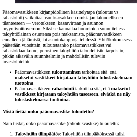
Pääomavastikkeen kirjanpidollinen käsittelytapa (tuloutus vs.
rahastointi) vaikuttaa asunto-osakkeen omistajan taloudelliseen
tilanteeseen — verotukseen, kassavirtaan ja asunnon
myyntivoittoveroon. Siksi se kannattaa huomioida suunnitellessa
taloyhtiölainan osuutensa pois maksamista, pääomavastikkeen
ennalleen jättämistä, tai asuntokauppoja tehdessä. Yhtiökokouksessa
päätetään vuosittain, tuloutetaanko pääomavastikkeet vai
rahastoidaanko ne, perustuen taloyhtiön taloudellisiin tarpeisiin,
pitkän aikavälin suunnitelmiin ja mahdollisiin tuleviin
investointeihin.
Pääomavastikkeen
tulouttaminen
tarkoittaa sitä, että
maksetut vastikkeet kirjataan taloyhtiön tuloslaskelmaan
tuottoina
.
Pääomavastikkeen
rahastointi
tarkoittaa sitä, että
maksetut
vastikkeet kirjataan taloyhtiön taseeseen, eivätkä ne näy
tuloslaskelmassa tuottoina.
Mistä tietää onko pääomavastike tuloutettu?
Näin tiedät, onko pääomavastike (rahoitusvastike) tuloutettu:
Taloyhtiön tilinpäätös
: Taloyhtiön tilinpäätöksessä tulisi