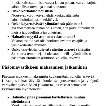
Pitkäaikaisessa omistuksessa lainan poismaksu voi tarjota
taloudellista turvaa ja ennakoitavuutta.
Onko korkotaso nousussa?
Nousevat korot voivat tehdä kuukausittaisista
lainanhoitokuluista merkittäviä.
Onko käytettävissäsi ylimääräistä pääomaa?
Jos voit maksaa lainan pois ilman, että joudut tinkimään
muista taloudellisista tavoitteistasi.
Haluatko myydä asunnon velattomana?
Velaton asunto voi olla houkuttelevampi ostajille ja
yksinkertaistaa myyntiä.
Onko taloyhtiön tulevat rahoitustarpeet vähäisiä?
Jos suuria remontteja ei ole suunnitteilla, ylimääräisen
pääoman sitominen asuntoon voi olla järkevää.
Pääomavastikkeen maksamisen jatkaminen
Pääomavastikkeen maksamista kuukausittain voi olla järkevää
jatkaa, jos haluat säilyttää taloudellisen joustavuuden ja hyödyntää
verovähennyksiä. Mieti jatkamista, jos vastaat seuraaviin
kysymyksiin myönteisesti:
Haluatko pitää pääoman käytettävissä muihin
sijoituksiin?
Kuukausittaiset maksut säilyttävät likviditeetin muihin