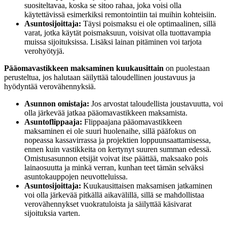
suositeltavaa, koska se sitoo rahaa, joka voisi olla
käytettävissä esimerkiksi remontointiin tai muihin kohteisiin.
Asuntosijoittaja:
Täysi poismaksu ei ole optimaalinen, sillä
varat, jotka käytät poismaksuun, voisivat olla tuottavampia
muissa sijoituksissa. Lisäksi lainan pitäminen voi tarjota
verohyötyjä.
Pääomavastikkeen maksaminen kuukausittain
on puolestaan
perusteltua, jos halutaan säilyttää taloudellinen joustavuus ja
hyödyntää verovähennyksiä.
Asunnon omistaja:
Jos arvostat taloudellista joustavuutta, voi
olla järkevää jatkaa pääomavastikkeen maksamista.
Asuntoflippaaja:
Flippaajana pääomavastikkeen
maksaminen ei ole suuri huolenaihe, sillä pääfokus on
nopeassa kassavirrassa ja projektien loppuunsaattamisessa,
ennen kuin vastikkeita on kertynyt suuren summan edessä.
Omistusasunnon etsijät voivat itse päättää, maksaako pois
lainaosuutta ja minkä verran, kunhan teet tämän selväksi
asuntokauppojen neuvotteluissa.
Asuntosijoittaja:
Kuukausittaisen maksamisen jatkaminen
voi olla järkevää pitkällä aikavälillä, sillä se mahdollistaa
verovähennykset vuokratuloista ja säilyttää käsivarat
sijoituksia varten.