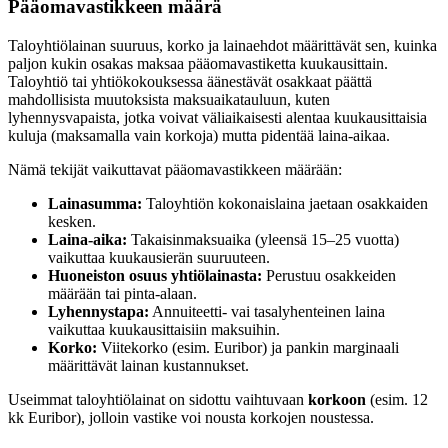
Pääomavastikkeen määrä
Taloyhtiölainan suuruus, korko ja lainaehdot määrittävät sen, kuinka
paljon kukin osakas maksaa pääomavastiketta kuukausittain.
Taloyhtiö tai yhtiökokouksessa äänestävät osakkaat päättä
mahdollisista muutoksista maksuaikatauluun, kuten
lyhennysvapaista, jotka voivat väliaikaisesti alentaa kuukausittaisia
kuluja (maksamalla vain korkoja) mutta pidentää laina-aikaa.
Nämä tekijät vaikuttavat pääomavastikkeen määrään:
Lainasumma:
Taloyhtiön kokonaislaina jaetaan osakkaiden
kesken.
Laina-aika:
Takaisinmaksuaika (yleensä 15–25 vuotta)
vaikuttaa kuukausierän suuruuteen.
Huoneiston osuus yhtiölainasta:
Perustuu osakkeiden
määrään tai pinta-alaan.
Lyhennystapa:
Annuiteetti- vai tasalyhenteinen laina
vaikuttaa kuukausittaisiin maksuihin.
Korko:
Viitekorko (esim. Euribor) ja pankin marginaali
määrittävät lainan kustannukset.
Useimmat taloyhtiölainat on sidottu vaihtuvaan
korkoon
(esim. 12
kk Euribor), jolloin vastike voi nousta korkojen noustessa.