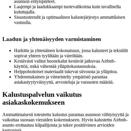
asunnon erityispiirteet.
Laajempi ja laadukkaampi tuotevalikoima kuin tavallisella
kuluttajalla.
Sisustustrendit ja optimaalinen kalustejärjestys ammattilaisen
vastuulla.
Laadun ja yhtenäisyyden varmistaminen
Harkittu ja yhtenäinen kokonaisuus, jossa kalusteet ja tekstiilit
sopivat yhteen tyyliltään ja väreiltään.
Kestävästi valitut huonekalut kestävät jatkuvaa Airbnb-
käyttöä, mikä vähentää ylläpitokustannuksia.
Helppohoitoiset materiaalit tukevat siivousta ja ylläpitoa.
Yhdenmukainen ja viimeistelty ympäristö parantaa
asiakastyytyväisyyttä, arvosteluja ja varausten määrää.
Kalustuspalvelun vaikutus
asiakaskokemukseen
Ammattimaisesti toteutettu kalustus parantaa asunnon viihtyisyyttä ja
vaikuttaa suoraan vieraiden kokemukseen. Hyvin kalustettu Airbnb-
asunto erottautuu kilpailijoista ja tukee positiivisten arvioiden
kertymistä.