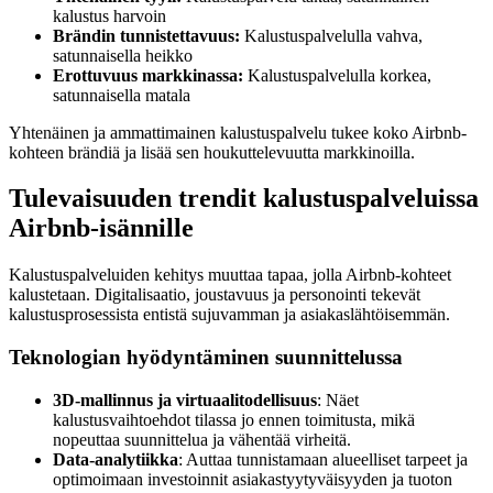
kalustus harvoin
Brändin tunnistettavuus:
Kalustuspalvelulla vahva,
satunnaisella heikko
Erottuvuus markkinassa:
Kalustuspalvelulla korkea,
satunnaisella matala
Yhtenäinen ja ammattimainen kalustuspalvelu tukee koko Airbnb-
kohteen brändiä ja lisää sen houkuttelevuutta markkinoilla.
Tulevaisuuden trendit kalustuspalveluissa
Airbnb-isännille
Kalustuspalveluiden kehitys muuttaa tapaa, jolla Airbnb-kohteet
kalustetaan. Digitalisaatio, joustavuus ja personointi tekevät
kalustusprosessista entistä sujuvamman ja asiakaslähtöisemmän.
Teknologian hyödyntäminen suunnittelussa
3D-mallinnus ja virtuaalitodellisuus
: Näet
kalustusvaihtoehdot tilassa jo ennen toimitusta, mikä
nopeuttaa suunnittelua ja vähentää virheitä.
Data-analytiikka
: Auttaa tunnistamaan alueelliset tarpeet ja
optimoimaan investoinnit asiakastyytyväisyyden ja tuoton