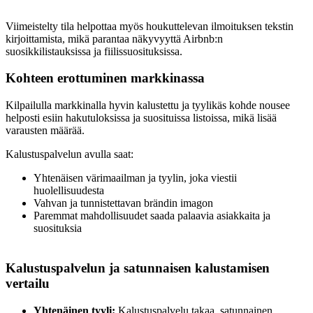
Viimeistelty tila helpottaa myös houkuttelevan ilmoituksen tekstin
kirjoittamista, mikä parantaa näkyvyyttä Airbnb:n
suosikkilistauksissa ja fiilissuosituksissa.
Kohteen erottuminen markkinassa
Kilpailulla markkinalla hyvin kalustettu ja tyylikäs kohde nousee
helposti esiin hakutuloksissa ja suosituissa listoissa, mikä lisää
varausten määrää.
Kalustuspalvelun avulla saat:
Yhtenäisen värimaailman ja tyylin, joka viestii
huolellisuudesta
Vahvan ja tunnistettavan brändin imagon
Paremmat mahdollisuudet saada palaavia asiakkaita ja
suosituksia
Kalustuspalvelun ja satunnaisen kalustamisen
vertailu
Yhtenäinen tyyli:
Kalustuspalvelu takaa, satunnainen