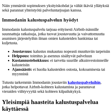
Näin ymmärrät sopimuksen yksityiskohdat ja vältät ikäviä yllätyksiä
sekä parannat yhteistyötä palveluntarjoajan kanssa.
Immodanin kalustuspalvelun hyödyt
Immodanin kalustuspalvelu tarjoaa erityisesti Airbnb-isännille
suunnattuja ratkaisuja, jotka tuovat joustavuutta ja vaivattomuutta
asumisen järjestelyihin ilman omien kalusteiden hankintaa tai
kuljetusta.
Joustavuus:
kalustus mukautuu nopeasti muuttuviin tarpeisiin
Helppous:
toimitus ja asennus sisältyvät palveluun
Kustannustehokkuus:
ei tarvetta suurille alkuinvestoinneille
kalusteisiin
Ajansäästö:
ei huolta kalusteiden ostosta, kokoamisesta tai
myynnistä
Tutustu tarkemmin Immodanin joustaviin
kalustuspalveluihin
,
jotka helpottavat Airbnb-kohteen kalustamista ja parantavat
vieraiden viihtyvyyttä sekä kohteen kilpailukykyä.
Yleisimpiä haasteita kalustuspalvelua
käyttäessä