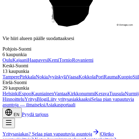
Etelä-Suomi
Vie hiiri alueen päälle suodattaaksesi
Pohjois-Suomi
6
kaupunkia
Oulu
Kajaani
Haapavesi
Kemi
Tornio
Rovaniemi
Keski-Suomi
13
kaupunkia
Tampere
Pirkkala
Nokia
Jyväskylä
Vaasa
Kokkola
Pori
Rauma
Kuopio
Sii
Etelä-Suomi
29
kaupunkia
Helsinki
Espoo
Kauniainen
Vantaa
Kirkkonummi
Kerava
Tuusula
Nurmij
Hinnoittelu
Yritys
Blogi
Liity yritysasiakkaaksi
Selaa pian vapautuvia
asuntoja — ilmaiseksi
Asiakasportaali
Pyydä tarjous
EN
Yritysasiakas? Selaa pian vapautuvia asuntoja
|
Oletko