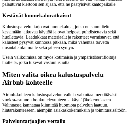
palautuvat kiertoon sen sijaan, että ne päätyisivät kaatopaikalle.
Kestävät huonekaluratkaisut
Kalustuspalvelut tarjoavat huonekaluja, jotka on suunniteltu
kestämään jatkuvaa käyttöä ja ovat helposti puhdistettavia sekä
huollettavia. Laadukkaat materiaalit ja rakenteet varmistavat, että
kalusteet pysyvät kunnossa pitkään, mikä vähentää tarvetta
uusintahankinnoille sekä jätteen syntyä.
Usein valikoimissa on myös kotimaisia ja ympäristösertifioituja
tuotteita, jotka tukevat vastuullisuutta.
Miten valita oikea kalustuspalvelu
Airbnb-kohteelle
Airbnb-kohteen kalustuspalvelun valinta vaikuttaa merkittävästi
vuokra-asunnon houkuttelevuuteen ja käyttäjäkokemukseen.
Valinnassa kannattaa kiinnittää huomiota palvelun laatuun,
hintarakenteeseen, aiempiin asiakaskokemuksiin ja toimitussisältöön.
Palveluntarjoajien vertailu