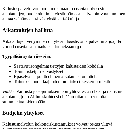
Kalustuspalvelu voi tuoda mukanaan haasteita erityisesti
aikataulujen, budjetoinnin ja viestinnän osalta. Näihin varautuminen
auttaa välttämään viivästyksiä ja lisäkuluja.
Aikataulujen hallinta
Aikataulujen venyminen on yleisin haaste, sillä palveluntarjoajilla
voi olla useita samanaikaisia toimeksiantoja.
Tyypillisiä syitä viiveisiin:
Saatavuusongelmat tiettyjen kalusteiden kohdalla
Toimitusketjun viivästykset
Epäselvä tai puutteellinen aikataulusuunnittelu
Toimeksiannon laajuuden muutokset kesken projektin
Vinkki:
Varmista jo sopimuksen teon yhteydessä selkeä ja realistinen
aikataulu, jotta Airbnb-kohteesi ei jää odottamaan vieraita
suunniteltua pidempään.
Budjetin ylitykset
Kalustuspalvelun kokonaiskustannukset voivat joskus ylittyä