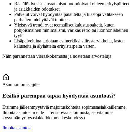
Räätälöidyt sisustusratkaisut huomioivat kohteen erityispiirteet
ja asiakkaiden odotukset.
Palvelut voivat hyödyntää palautetta ja tilastoja valitakseen
parhaiten miellyttävät tuotteet.
Yleistyvä trendi ovat teemalliset kalustuspaketit, kuten
pohjoismainen minimalismi, värikäs retro tai luonnonläheinen
tyyli.
Lisäpalveluina tarjotaan esimerkiksi silitystarvikkeita, lasten
kalusteita ja älylaitteita erityistarpeita varten.
Näin parannetaan vieraskokemusta ja nostetaan arvosteluja.
Asunnon omistajille
Etsitkö parempaa tapaa hyödyntää asuntoasi?
Etsimme jälleenmyytäviä majoituskohteita sopimusasiakkaillemme.
Ilmoita asuntosi meille — ei sitovaa sitoumusta, selvitämme
kysynnän yritysasiakkaidemme keskuudessa.
Ilmoita asuntosi