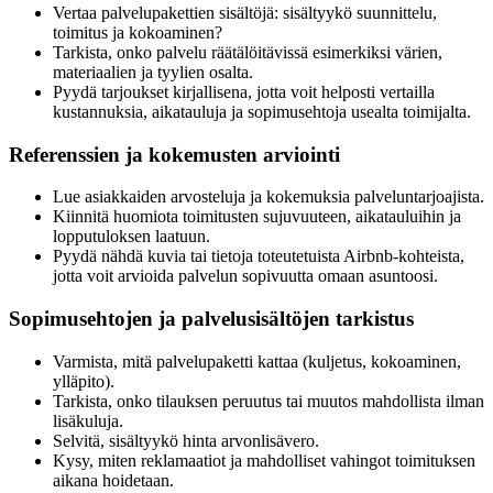
Vertaa palvelupakettien sisältöjä: sisältyykö suunnittelu,
toimitus ja kokoaminen?
Tarkista, onko palvelu räätälöitävissä esimerkiksi värien,
materiaalien ja tyylien osalta.
Pyydä tarjoukset kirjallisena, jotta voit helposti vertailla
kustannuksia, aikatauluja ja sopimusehtoja usealta toimijalta.
Referenssien ja kokemusten arviointi
Lue asiakkaiden arvosteluja ja kokemuksia palveluntarjoajista.
Kiinnitä huomiota toimitusten sujuvuuteen, aikatauluihin ja
lopputuloksen laatuun.
Pyydä nähdä kuvia tai tietoja toteutetuista Airbnb-kohteista,
jotta voit arvioida palvelun sopivuutta omaan asuntoosi.
Sopimusehtojen ja palvelusisältöjen tarkistus
Varmista, mitä palvelupaketti kattaa (kuljetus, kokoaminen,
ylläpito).
Tarkista, onko tilauksen peruutus tai muutos mahdollista ilman
lisäkuluja.
Selvitä, sisältyykö hinta arvonlisävero.
Kysy, miten reklamaatiot ja mahdolliset vahingot toimituksen
aikana hoidetaan.