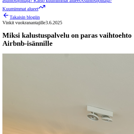
asuntosijoittaja? Katso kuumimmat alueet
Asuntosijoittaja?
Kuumimmat alueet
Takaisin blogiin
Vinkit vuokranantajille
3.6.2025
Miksi kalustuspalvelu on paras vaihtoehto
Airbnb-isännille