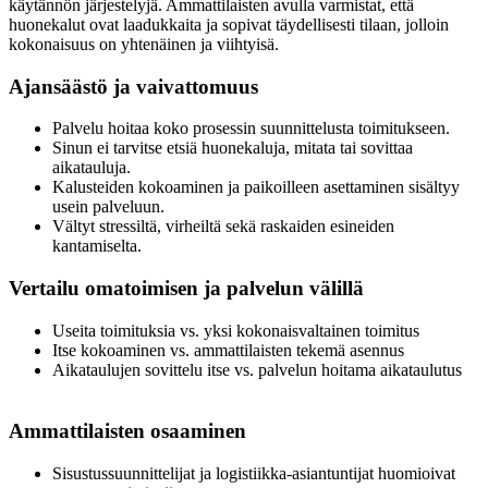
käytännön järjestelyjä. Ammattilaisten avulla varmistat, että
huonekalut ovat laadukkaita ja sopivat täydellisesti tilaan, jolloin
kokonaisuus on yhtenäinen ja viihtyisä.
Ajansäästö ja vaivattomuus
Palvelu hoitaa koko prosessin suunnittelusta toimitukseen.
Sinun ei tarvitse etsiä huonekaluja, mitata tai sovittaa
aikatauluja.
Kalusteiden kokoaminen ja paikoilleen asettaminen sisältyy
usein palveluun.
Vältyt stressiltä, virheiltä sekä raskaiden esineiden
kantamiselta.
Vertailu omatoimisen ja palvelun välillä
Useita toimituksia vs. yksi kokonaisvaltainen toimitus
Itse kokoaminen vs. ammattilaisten tekemä asennus
Aikataulujen sovittelu itse vs. palvelun hoitama aikataulutus
Ammattilaisten osaaminen
Sisustussuunnittelijat ja logistiikka-asiantuntijat huomioivat