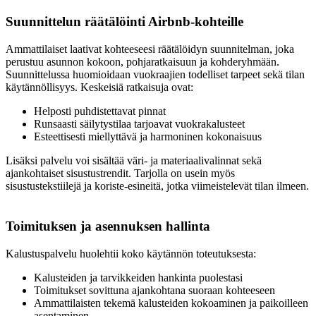
Suunnittelun räätälöinti Airbnb-kohteille
Ammattilaiset laativat kohteeseesi räätälöidyn suunnitelman, joka
perustuu asunnon kokoon, pohjaratkaisuun ja kohderyhmään.
Suunnittelussa huomioidaan vuokraajien todelliset tarpeet sekä tilan
käytännöllisyys. Keskeisiä ratkaisuja ovat:
Helposti puhdistettavat pinnat
Runsaasti säilytystilaa tarjoavat vuokrakalusteet
Esteettisesti miellyttävä ja harmoninen kokonaisuus
Lisäksi palvelu voi sisältää väri- ja materiaalivalinnat sekä
ajankohtaiset sisustustrendit. Tarjolla on usein myös
sisustustekstiilejä ja koriste-esineitä, jotka viimeistelevät tilan ilmeen.
Toimituksen ja asennuksen hallinta
Kalustuspalvelu huolehtii koko käytännön toteutuksesta:
Kalusteiden ja tarvikkeiden hankinta puolestasi
Toimitukset sovittuna ajankohtana suoraan kohteeseen
Ammattilaisten tekemä kalusteiden kokoaminen ja paikoilleen
asentaminen