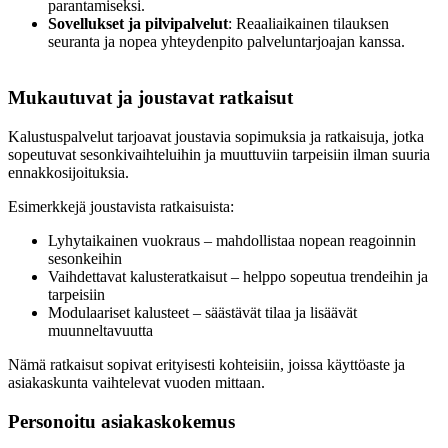
parantamiseksi.
Sovellukset ja pilvipalvelut
: Reaaliaikainen tilauksen
seuranta ja nopea yhteydenpito palveluntarjoajan kanssa.
Mukautuvat ja joustavat ratkaisut
Kalustuspalvelut tarjoavat joustavia sopimuksia ja ratkaisuja, jotka
sopeutuvat sesonkivaihteluihin ja muuttuviin tarpeisiin ilman suuria
ennakkosijoituksia.
Esimerkkejä joustavista ratkaisuista:
Lyhytaikainen vuokraus – mahdollistaa nopean reagoinnin
sesonkeihin
Vaihdettavat kalusteratkaisut – helppo sopeutua trendeihin ja
tarpeisiin
Modulaariset kalusteet – säästävät tilaa ja lisäävät
muunneltavuutta
Nämä ratkaisut sopivat erityisesti kohteisiin, joissa käyttöaste ja
asiakaskunta vaihtelevat vuoden mittaan.
Personoitu asiakaskokemus