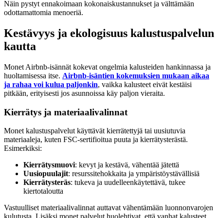
Näin pystyt ennakoimaan kokonaiskustannukset ja välttämään
odottamattomia menoeriä.
Kestävyys ja ekologisuus kalustuspalvelun
kautta
Monet Airbnb-isännät kokevat ongelmia kalusteiden hankinnassa ja
huoltamisessa itse.
Airbnb-isäntien kokemuksien mukaan aikaa
ja rahaa voi kulua paljonkin
, vaikka kalusteet eivät kestäisi
pitkään, erityisesti jos asunnoissa käy paljon vieraita.
Kierrätys ja materiaalivalinnat
Monet kalustuspalvelut käyttävät kierrätettyjä tai uusiutuvia
materiaaleja, kuten FSC-sertifioitua puuta ja kierrätysterästä.
Esimerkiksi:
Kierrätysmuovi
: kevyt ja kestävä, vähentää jätettä
Uusiopuulajit
: resurssitehokkaita ja ympäristöystävällisiä
Kierrätysteräs
: tukeva ja uudelleenkäytettävä, tukee
kiertotaloutta
Vastuulliset materiaalivalinnat auttavat vähentämään luonnonvarojen
kulutusta. Lisäksi monet palvelut huolehtivat, että vanhat kalusteet