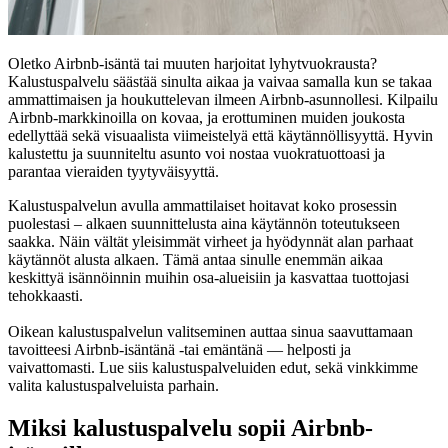
Oletko Airbnb-isäntä tai muuten harjoitat lyhytvuokrausta?
Kalustuspalvelu säästää sinulta aikaa ja vaivaa samalla kun se takaa
ammattimaisen ja houkuttelevan ilmeen Airbnb-asunnollesi. Kilpailu
Airbnb-markkinoilla on kovaa, ja erottuminen muiden joukosta
edellyttää sekä visuaalista viimeistelyä että käytännöllisyyttä. Hyvin
kalustettu ja suunniteltu asunto voi nostaa vuokratuottoasi ja
parantaa vieraiden tyytyväisyyttä.
Kalustuspalvelun avulla ammattilaiset hoitavat koko prosessin
puolestasi – alkaen suunnittelusta aina käytännön toteutukseen
saakka. Näin vältät yleisimmät virheet ja hyödynnät alan parhaat
käytännöt alusta alkaen. Tämä antaa sinulle enemmän aikaa
keskittyä isännöinnin muihin osa-alueisiin ja kasvattaa tuottojasi
tehokkaasti.
Oikean kalustuspalvelun valitseminen auttaa sinua saavuttamaan
tavoitteesi Airbnb-isäntänä -tai emäntänä — helposti ja
vaivattomasti. Lue siis kalustuspalveluiden edut, sekä vinkkimme
valita kalustuspalveluista parhain.
Miksi kalustuspalvelu sopii Airbnb-