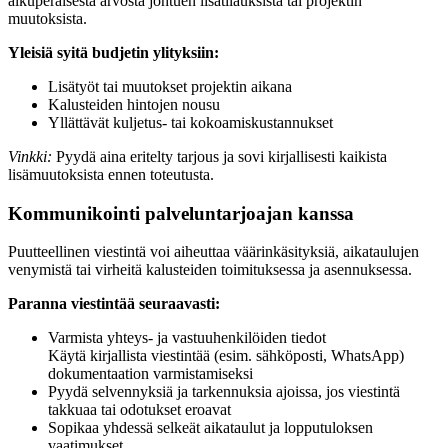
alkuperäisestä arvosta johtuen lisätilauksista tai projektin
muutoksista.
Yleisiä syitä budjetin ylityksiin:
Lisätyöt tai muutokset projektin aikana
Kalusteiden hintojen nousu
Yllättävät kuljetus- tai kokoamiskustannukset
Vinkki:
Pyydä aina eritelty tarjous ja sovi kirjallisesti kaikista
lisämuutoksista ennen toteutusta.
Kommunikointi palveluntarjoajan kanssa
Puutteellinen viestintä voi aiheuttaa väärinkäsityksiä, aikataulujen
venymistä tai virheitä kalusteiden toimituksessa ja asennuksessa.
Paranna viestintää seuraavasti:
Varmista yhteys- ja vastuuhenkilöiden tiedot
Käytä kirjallista viestintää (esim. sähköposti, WhatsApp)
dokumentaation varmistamiseksi
Pyydä selvennyksiä ja tarkennuksia ajoissa, jos viestintä
takkuaa tai odotukset eroavat
Sopikaa yhdessä selkeät aikataulut ja lopputuloksen
vaatimukset