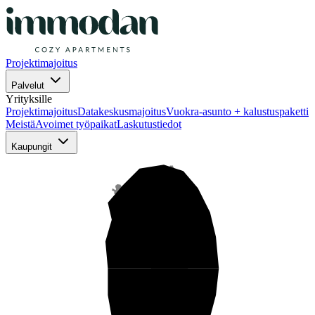
Projektimajoitus
Palvelut
Yrityksille
Projektimajoitus
Datakeskusmajoitus
Vuokra-asunto + kalustuspaketti
Meistä
Avoimet työpaikat
Laskutustiedot
Kaupungit
Pohjois-Suomi
Keski-Suomi