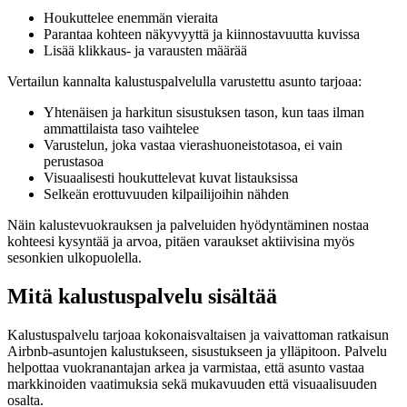
Houkuttelee enemmän vieraita
Parantaa kohteen näkyvyyttä ja kiinnostavuutta kuvissa
Lisää klikkaus- ja varausten määrää
Vertailun kannalta kalustuspalvelulla varustettu asunto tarjoaa:
Yhtenäisen ja harkitun sisustuksen tason, kun taas ilman
ammattilaista taso vaihtelee
Varustelun, joka vastaa vierashuoneistotasoa, ei vain
perustasoa
Visuaalisesti houkuttelevat kuvat listauksissa
Selkeän erottuvuuden kilpailijoihin nähden
Näin kalustevuokrauksen ja palveluiden hyödyntäminen nostaa
kohteesi kysyntää ja arvoa, pitäen varaukset aktiivisina myös
sesonkien ulkopuolella.
Mitä kalustuspalvelu sisältää
Kalustuspalvelu tarjoaa kokonaisvaltaisen ja vaivattoman ratkaisun
Airbnb-asuntojen kalustukseen, sisustukseen ja ylläpitoon. Palvelu
helpottaa vuokranantajan arkea ja varmistaa, että asunto vastaa
markkinoiden vaatimuksia sekä mukavuuden että visuaalisuuden
osalta.