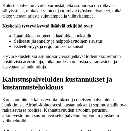
Kalustuspalvelun avulla varmistat, että asunnossa on riittävästi
säilytystilaa, mukavat vuoteet ja toimivat työskentelyalueet, mikä
tekee vieraan arjesta sujuvampaa ja viihtyisämpää.
Keskeisiä tyytyväisyyttä lisääviä tekijöitä ovat:
Laadukkaat vuoteet ja laadukkaat tekstiilit
Selkeästi jäsennelty ja helppokäyttöinen sisustus
Esteettömyys ja ergonomiset ratkaisut
Hyvin kalustetussa asunnossa vieraat jättävät todennäköisemmin
positiivisia arvosteluja, mikä puolestaan nostaa varausastetta ja
kasvattaa isännän tuloja.
Kalustuspalveluiden kustannukset ja
kustannustehokkuus
Kun suunnittelet kalustevuokrauksen ja oheisten palveluiden
hankkimista Airbnb-kohteeseesi, kustannukset ja sopimusmallit ovat
ratkaisevassa roolissa. Kannattavuuden arviointi perustuu
alkuinvestoinnin suuruuteen sekä palvelun tarjoamiin joustaviin
vaihtoehtoihin.