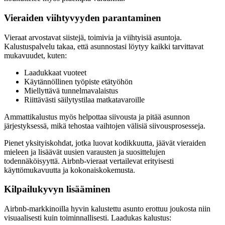
Vieraiden viihtyvyyden parantaminen
Vieraat arvostavat siistejä, toimivia ja viihtyisiä asuntoja.
Kalustuspalvelu takaa, että asunnostasi löytyy kaikki tarvittavat
mukavuudet, kuten:
Laadukkaat vuoteet
Käytännöllinen työpiste etätyöhön
Miellyttävä tunnelmavalaistus
Riittävästi säilytystilaa matkatavaroille
Ammattikalustus myös helpottaa siivousta ja pitää asunnon
järjestyksessä, mikä tehostaa vaihtojen välisiä siivousprosesseja.
Pienet yksityiskohdat, jotka luovat kodikkuutta, jäävät vieraiden
mieleen ja lisäävät uusien varausten ja suosittelujen
todennäköisyyttä. Airbnb-vieraat vertailevat erityisesti
käyttömukavuutta ja kokonaiskokemusta.
Kilpailukyvyn lisääminen
Airbnb-markkinoilla hyvin kalustettu asunto erottuu joukosta niin
visuaalisesti kuin toiminnallisesti. Laadukas kalustus: