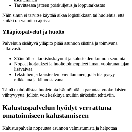
Tarvittaessa jätteen poiskuljetus ja lopputarkastus
Näin sinun ei tarvitse käyttää aikaa logistiikkaan tai huolehtia, että
kaikki on valmiina ajoissa.
Ylläpitopalvelut ja huolto
Palveluun sisältyvä ylläpito pitää asunnon siistinä ja toimivana
jatkuvasti:
Säännölliset tarkistuskäynnit ja kalusteiden kunnon seuranta
Nopeat korjaukset ja huoltotoimenpiteet ilman vuokranantajan
lisävaivaa
Tekstiilien ja koristeiden päivittäminen, jotta tila pysyy
raikkaana ja kiinnostavana
Tämä mahdollistaa huoletonta isännöintiä ja parantaa vuokralaisten
viihtyvyyttä, jolloin voit keskittyä muihin tärkeisiin tehtäviin.
Kalustuspalvelun hyödyt verrattuna
omatoimiseen kalustamiseen
Kalustuspalvelu nopeuttaa asunnon valmistumista ja helpottaa