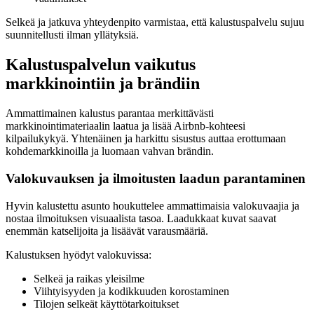
Selkeä ja jatkuva yhteydenpito varmistaa, että kalustuspalvelu sujuu
suunnitellusti ilman yllätyksiä.
Kalustuspalvelun vaikutus
markkinointiin ja brändiin
Ammattimainen kalustus parantaa merkittävästi
markkinointimateriaalin laatua ja lisää Airbnb-kohteesi
kilpailukykyä. Yhtenäinen ja harkittu sisustus auttaa erottumaan
kohdemarkkinoilla ja luomaan vahvan brändin.
Valokuvauksen ja ilmoitusten laadun parantaminen
Hyvin kalustettu asunto houkuttelee ammattimaisia valokuvaajia ja
nostaa ilmoituksen visuaalista tasoa. Laadukkaat kuvat saavat
enemmän katselijoita ja lisäävät varausmääriä.
Kalustuksen hyödyt valokuvissa:
Selkeä ja raikas yleisilme
Viihtyisyyden ja kodikkuuden korostaminen
Tilojen selkeät käyttötarkoitukset