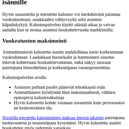
isännille
Hyvin suunniteltu ja toteutettu kalustus voi merkittävästi parantaa
vuokratuottoasi, asiakkaiden viihtyvyyttä sekä asuntosi
kilpailukykyä. Kalustuspalvelun käyttö säästää aikaa ja vaivaa
samalla kun se nostaa asuntosi houkuttelevuutta markkinoilla.
Vuokratuoton maksimointi
Ammattimaisesti kalustettu asunto mahdollistaa usein korkeamman
vuokrahinnan. Laadukkaat huonekalut ja harmoninen sisustus
tekevät kohteestasi houkuttelevamman, mikä näkyy suoraan
parempana hinnoitteluna ja korkeampana varausprosenttina.
Kalustuspalvelun avulla:
Asunnon parhaat puolet pääsevät tehokkaasti esiin
Ammattilainen hyödyntää tilan maksimaalisesti, välttäen
epäsopivia kalusteratkaisuja
Hyvin kalustettu kohde varataan useammin kuin persoonaton
tai keskeneräinen tila
Huolella toteutettu kalustaminen maksaa itsensä takaisin
parempana
tuottavuutena ja tasaisempana kysyntänä. Hyvin kalustettu asunto
houkuttelee myös pidempiä varauksia.