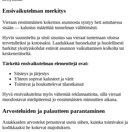
Ensivaikutelman merkitys
Vieraan ensimmäinen kokemus asunnosta syntyy heti astuttaessa
sisään — kalustus määrittää tunnelman välittömästi.
Hyvin suunniteltu ja siisti sisustus saa vieraat tuntemaan olonsa
tervetulleiksi ja kotoisaksi. Laadukkaat huonekalut ja huolellisesti
harkitut yksityiskohdat estävät asunnon vaikuttamisen kolkolta tai
keskeneräiseltä.
Tärkeitä ensivaikutelman elementtejä ovat:
Siisteys ja järjestys
Yhteen sopivat kalusteet ja värit
Toimivat ja houkuttelevat tilaratkaisut
Hyvä ensivaikutelma myös vähentää reklamaatioita, sillä vieraat
muodostavat mielipiteensä jo ensimmäisten minuuttien aikana.
Arvosteluiden ja palautteen parantaminen
Asiakkaiden arvostelut perustuvat usein siihen, kuinka toimivaksi ja
kodikkaaksi he kokevat majoituksen.