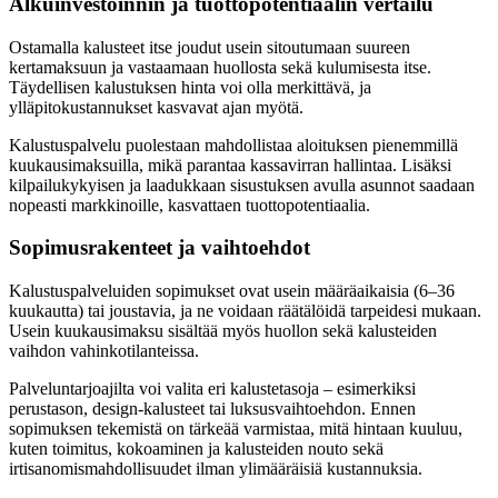
Alkuinvestoinnin ja tuottopotentiaalin vertailu
Ostamalla kalusteet itse joudut usein sitoutumaan suureen
kertamaksuun ja vastaamaan huollosta sekä kulumisesta itse.
Täydellisen kalustuksen hinta voi olla merkittävä, ja
ylläpitokustannukset kasvavat ajan myötä.
Kalustuspalvelu puolestaan mahdollistaa aloituksen pienemmillä
kuukausimaksuilla, mikä parantaa kassavirran hallintaa. Lisäksi
kilpailukykyisen ja laadukkaan sisustuksen avulla asunnot saadaan
nopeasti markkinoille, kasvattaen tuottopotentiaalia.
Sopimusrakenteet ja vaihtoehdot
Kalustuspalveluiden sopimukset ovat usein määräaikaisia (6–36
kuukautta) tai joustavia, ja ne voidaan räätälöidä tarpeidesi mukaan.
Usein kuukausimaksu sisältää myös huollon sekä kalusteiden
vaihdon vahinkotilanteissa.
Palveluntarjoajilta voi valita eri kalustetasoja – esimerkiksi
perustason, design-kalusteet tai luksusvaihtoehdon. Ennen
sopimuksen tekemistä on tärkeää varmistaa, mitä hintaan kuuluu,
kuten toimitus, kokoaminen ja kalusteiden nouto sekä
irtisanomismahdollisuudet ilman ylimääräisiä kustannuksia.