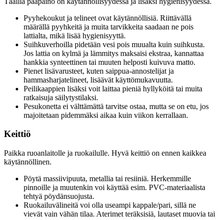
Täälllä pääpaino on käytännöllisyydessä ja lisäksi hygienisyydessä.
Pyyhekoukut ja telineet ovat käytännöllisiä. Riittävällä
määrällä pyyhkeitä ja muita tarvikkeita saadaan ne pois
lattialta, mikä lisää hygienisyyttä.
Suihkuverhoilla pidetään vesi pois muualta kuin suihkusta.
Jos lattia on kylmä ja lämmitys maksaisi ekstraa, kannattaa
hankkia synteettinen tai muuten helposti kuivuva matto.
Pienet lisävarusteet, kuten saippua-annostelijat ja
hammasharjatelineet, lisäävät käyttömukavuutta.
Peilikaappien lisäksi voit laittaa pieniä hyllyköitä tai muita
ratkaisuja säilytystilaksi.
Pesukonetta ei välttämättä tarvitse ostaa, mutta se on etu, jos
majoitetaan pidemmäksi aikaa kuin viikon kerrallaan.
Keittiö
Paikka ruoanlaitolle ja ruokailulle. Hyvä keittiö on ennen kaikkea
käytännöllinen.
Pöytä massiivipuuta, metallia tai resiiniä. Herkemmille
pinnoille ja muutenkin voi käyttää esim. PVC-materiaalista
tehtyä pöydänsuojusta.
Ruokailuvälineitä voi olla useampi kappale/pari, sillä ne
vievät vain vähän tilaa. Aterimet teräksisiä, lautaset muovia tai