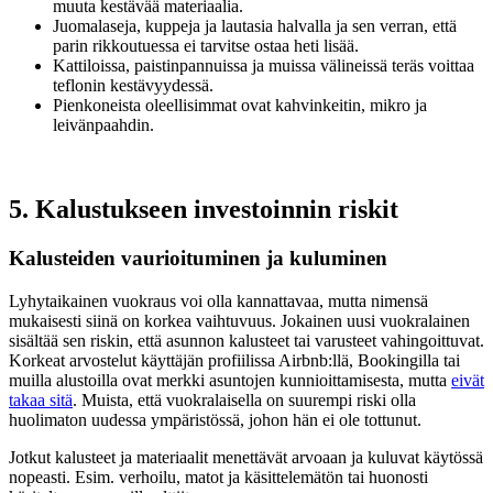
muuta kestävää materiaalia.
Juomalaseja, kuppeja ja lautasia halvalla ja sen verran, että
parin rikkoutuessa ei tarvitse ostaa heti lisää.
Kattiloissa, paistinpannuissa ja muissa välineissä teräs voittaa
teflonin kestävyydessä.
Pienkoneista oleellisimmat ovat kahvinkeitin, mikro ja
leivänpaahdin.
5. Kalustukseen investoinnin riskit
Kalusteiden vaurioituminen ja kuluminen
Lyhytaikainen vuokraus voi olla kannattavaa, mutta nimensä
mukaisesti siinä on korkea vaihtuvuus. Jokainen uusi vuokralainen
sisältää sen riskin, että asunnon kalusteet tai varusteet vahingoittuvat.
Korkeat arvostelut käyttäjän profiilissa Airbnb:llä, Bookingilla tai
muilla alustoilla ovat merkki asuntojen kunnioittamisesta, mutta
eivät
takaa sitä
. Muista, että vuokralaisella on suurempi riski olla
huolimaton uudessa ympäristössä, johon hän ei ole tottunut.
Jotkut kalusteet ja materiaalit menettävät arvoaan ja kuluvat käytössä
nopeasti. Esim. verhoilu, matot ja käsittelemätön tai huonosti