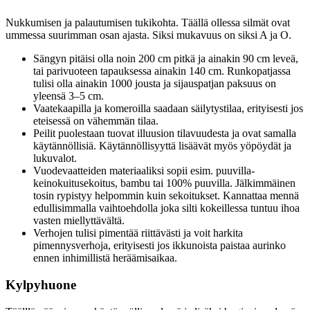
Nukkumisen ja palautumisen tukikohta. Täällä ollessa silmät ovat
ummessa suurimman osan ajasta. Siksi mukavuus on siksi A ja O.
Sängyn pitäisi olla noin 200 cm pitkä ja ainakin 90 cm leveä,
tai parivuoteen tapauksessa ainakin 140 cm. Runkopatjassa
tulisi olla ainakin 1000 jousta ja sijauspatjan paksuus on
yleensä 3–5 cm.
Vaatekaapilla ja komeroilla saadaan säilytystilaa, erityisesti jos
eteisessä on vähemmän tilaa.
Peilit puolestaan tuovat illuusion tilavuudesta ja ovat samalla
käytännöllisiä. Käytännöllisyyttä lisäävät myös yöpöydät ja
lukuvalot.
Vuodevaatteiden materiaaliksi sopii esim. puuvilla-
keinokuitusekoitus, bambu tai 100% puuvilla. Jälkimmäinen
tosin rypistyy helpommin kuin sekoitukset. Kannattaa mennä
edullisimmalla vaihtoehdolla joka silti kokeillessa tuntuu ihoa
vasten miellyttävältä.
Verhojen tulisi pimentää riittävästi ja voit harkita
pimennysverhoja, erityisesti jos ikkunoista paistaa aurinko
ennen inhimillistä heräämisaikaa.
Kylpyhuone