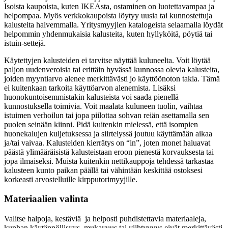
Isoista kaupoista, kuten IKEAsta, ostaminen on luotettavampaa ja
helpompaa. Myös verkkokaupoista löytyy uusia tai kunnostettuja
kalusteita halvemmalla. Yritysmyyjien katalogeista selaamalla löydät
helpommin yhdenmukaisia kalusteita, kuten hyllyköitä, pöytiä tai
istuin-settejä.
Käytettyjen kalusteiden ei tarvitse näyttää kuluneelta. Voit löytää
paljon uudenveroisia tai erittäin hyvässä kunnossa olevia kalusteita,
joiden myyntiarvo alenee merkittävästi jo käyttöönoton takia. Tämä
ei kuitenkaan tarkoita käyttöarvon alenemista. Lisäksi
huonokuntoisemmistakin kalusteista voi saada pienellä
kunnostuksella toimivia. Voit maalata kuluneen tuolin, vaihtaa
istuimen verhoilun tai jopa piilottaa sohvan reiän asettamalla sen
puolen seinään kiinni. Pidä kuitenkin mielessä, että isompien
huonekalujen kuljetuksessa ja siirtelyssä joutuu käyttämään aikaa
ja/tai vaivaa. Kalusteiden kierrätys on “in”, joten monet haluavat
päästä ylimääräisistä kalusteistaan eroon pienestä korvauksesta tai
jopa ilmaiseksi. Muista kuitenkin nettikauppoja tehdessä tarkastaa
kalusteen kunto paikan päällä tai vähintään keskittää ostoksesi
korkeasti arvostelluille kirpputorimyyjille.
Materiaalien valinta
Valitse halpoja, kestäviä ja helposti puhdistettavia materiaaleja,
kunhan käytännöllisyys, mukavuus tai viihtyvyys eivät merkittävästi