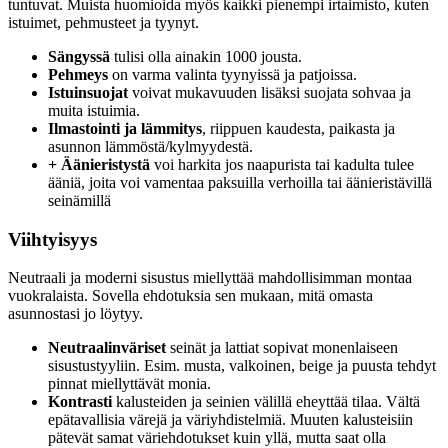
tuntuvat. Muista huomioida myös kaikki pienempi irtaimisto, kuten
istuimet, pehmusteet ja tyynyt.
Sängyssä
tulisi olla ainakin 1000 jousta.
Pehmeys
on varma valinta tyynyissä ja patjoissa.
Istuinsuojat
voivat mukavuuden lisäksi suojata sohvaa ja
muita istuimia.
Ilmastointi ja lämmitys
, riippuen kaudesta, paikasta ja
asunnon lämmöstä/kylmyydestä.
+ Äänieristystä
voi harkita jos naapurista tai kadulta tulee
ääniä, joita voi vamentaa paksuilla verhoilla tai äänieristävillä
seinämillä
Viihtyisyys
Neutraali ja moderni sisustus miellyttää mahdollisimman montaa
vuokralaista. Sovella ehdotuksia sen mukaan, mitä omasta
asunnostasi jo löytyy.
Neutraalinväriset
seinät ja
lattiat sopivat monenlaiseen
sisustustyyliin. Esim. musta, valkoinen, beige ja puusta tehdyt
pinnat miellyttävät monia.
Kontrasti
kalusteiden ja seinien välillä eheyttää tilaa. Vältä
epätavallisia värejä ja väriyhdistelmiä. Muuten kalusteisiin
pätevät samat väriehdotukset kuin yllä, mutta saat olla