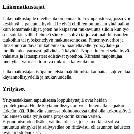
Liikematkustajat
Liikematkustajille oleellisinta on painaa töitä ympäristössä, jossa voi
keskittyä ja palautua hyvin. He eivät ehdi rentoutumaan yhtä paljon
kuin lomamatkailijat, joten he kaipaavat mukavuutta silloin kun työ
sen suinkin sallii. Pehmeä sänky ja sohva tarjoavat mahdollisuuden
taukoihin tai työskentelyyn makuuasennossa. Pimennysverhot ja
ilmastointi auttavat nukahtamaan. Säädettävälle työpöydälle ja
tuolille tulee varmasti päivittäistä käyttöä. Nopea internet sekä hyvä
valaistus ja latauspisteet edistävät työtehoa. Kiireistä majoittujaa
miellyttää varmasti toimiva mikro ja kahvinkeitin.
Liikematkustajan työpainotteista majoittumista kannattaa sujuvoittaa
käytännöllisyydellä ja mukavuudella.
Yritykset
Yritysasiakkaan tapauksessa loppukäyttäjiä ovat heidän
työntekijänsä. Heille käytännöllisyys on vielä liikematkustajiakin
tärkeämpää. Riittävän suuressa olohuoneessa tulisi olla kokouspöytä
tuoleineen sekä tyhjä seinä projektorin kuvaa varten.
Ergonomisuuden lisäksi valttina olisi se, jos esimerkiksi sohva
muuntuu sängyksi ja säilytystilaa on riittävästi, eli asunnon kalusteet
ovat "modulaarisia".