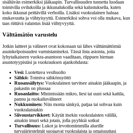
sisältävän esimerkiksi jääkaapin. Turvallisuuden tunnetta luodaan
toimivilla ovilukoilla ja ikkunalukoilla sekä kalustuksella, kuten
koko ikkunat peittävillä verhoilla. Lisäksi vuokralainen haluaa
mukavuutta ja viihtyisyyttä. Esimerkiksi sohva voi olla mukava, kun
taas riittävä valaistus lisää viihtyvyyttä.
Välttämätön varustelu
Jotkin laitteet ja välineet ovat kokonaan tai lähes välttämättömiä
asuinkelpoisuuden varmistamiseksi. Tässä lista asioista, joita
lyhytaikaiseen vuokra-asuntoon vaaditaan, riippuen hieman
asuntotyypistäsi ja vuokrauksen ajankohdasta:
Vesi:
Luotettava vesihuolto
Sähkö:
Toimiva sähkönsyöttö
Ruoansäilytys:
Vuokralainen tarvitsee ainakin jääkaapin, ja
pakastin on plussaa
Ruoanlaitto:
Minimissään mikro, liesi tai uuni sekä kattila,
pannu ja ruokailuvälineet
Nukkuminen:
Niin monta sänkyä, patjaa tai sohvaa kuin
vuokralaisiakin
Siivoustarvikkeet:
Käytät itsekin vuokralaisten välillä,
ainakin imuri sekä jotain, jolla pyyhkiä sotkut
Turvallisuus:
Lukot ja levottomimmilla alueille
turvajärjestelmät suojaavat vuokralaista ja omaisuuttasi