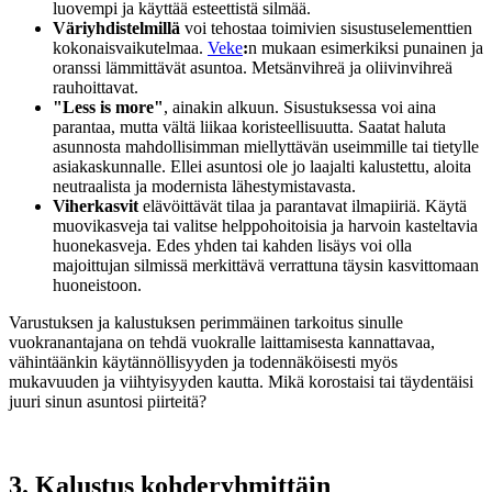
luovempi ja käyttää esteettistä silmää.
Väriyhdistelmillä
voi tehostaa toimivien sisustuselementtien
kokonaisvaikutelmaa.
Veke
:
n
mukaan esimerkiksi punainen ja
oranssi lämmittävät asuntoa. Metsänvihreä ja oliivinvihreä
rauhoittavat.
"Less is more"
, ainakin alkuun. Sisustuksessa voi aina
parantaa, mutta vältä liikaa koristeellisuutta. Saatat haluta
asunnosta mahdollisimman miellyttävän useimmille tai tietylle
asiakaskunnalle. Ellei asuntosi ole jo laajalti kalustettu, aloita
neutraalista ja modernista lähestymistavasta.
Viherkasvit
elävöittävät tilaa ja parantavat ilmapiiriä. Käytä
muovikasveja tai valitse helppohoitoisia ja harvoin kasteltavia
huonekasveja. Edes yhden tai kahden lisäys voi olla
majoittujan silmissä merkittävä verrattuna täysin kasvittomaan
huoneistoon.
Varustuksen ja kalustuksen perimmäinen tarkoitus sinulle
vuokranantajana on tehdä vuokralle laittamisesta kannattavaa,
vähintäänkin käytännöllisyyden ja todennäköisesti myös
mukavuuden ja viihtyisyyden kautta. Mikä korostaisi tai täydentäisi
juuri sinun asuntosi piirteitä?
3. Kalustus kohderyhmittäin