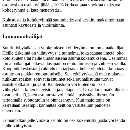
asuntosi on usein tyhjillään, 10 % korkeampaa vuokraa maksava
kohderyhmä ei kata menetystäsi.
Kalustusta ja kohderyhmää suunnitellessasi keskity maksimoimaan
asuntosi käyttöaste ja vuokrahinta.
Lomamatkailijat
Suurin lyhytaikaisen vuokrauksen kohderyhmä on lomamatkailijat.
Heille tärkeintä on viihtyvyys ja tunnelma, joka saattaa ilmetä joko
kotoisuutena tai heille uudenlaisena asumiskokemuksena. Useimmat
lomamatkailijat hakevat tasapainoa rentoutumisen ja viihteen välillä.
Kaupunkikeskustat ja aktiviteetit tarjoavat heille viihdettä, kun taas
asunto on paikka rentoutumiselle. Sen edellytyksenä ovat mukavat
nukkumispaikat, sohvat ja istuimet sekä rauhallisuutta tuovat
sisustusratkaisut ja värit. Kiinteistöön voi kuitenkin lisätä
viihdykettä, kuten televisioita ja lautapelejä. Useat lomamatkailijoista
ovat perheitä, joten asunnosta voi tehdä lapsiystävällisemmän
tarjoamalla syöttötuolin ja pinnasängyn. Kun majoittujia on
kerrallaan useampi, kannattaa keittiön varusteluun panostaa
enemmän.
Lomamatkailijalle vuokra-asunto on osa kokemusta, josta voi tehdä
heille viihtyisän.