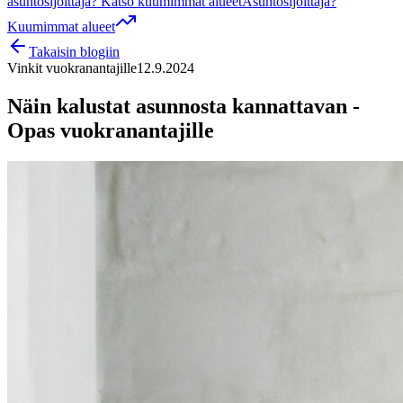
asuntosijoittaja? Katso kuumimmat alueet
Asuntosijoittaja?
Kuumimmat alueet
Takaisin blogiin
Vinkit vuokranantajille
12.9.2024
Näin kalustat asunnosta kannattavan -
Opas vuokranantajille