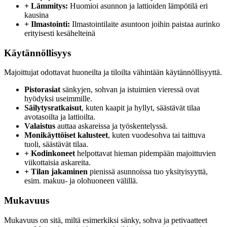
+ Lämmitys:
Huomioi asunnon ja lattioiden lämpötilä eri
kausina
+ Ilmastointi:
Ilmastointilaite asuntoon joihin paistaa aurinko
erityisesti kesähelteinä
Käytännöllisyys
Majoittujat odottavat huoneilta ja tiloilta vähintään käytännöllisyyttä.
Pistorasiat
sänkyjen, sohvan ja istuimien vieressä ovat
hyödyksi useimmille.
Säilytysratkaisut
, kuten kaapit ja hyllyt, säästävät tilaa
avotasoilta ja lattioilta.
Valaistus
auttaa askareissa ja työskentelyssä.
Monikäyttöiset kalusteet
, kuten vuodesohva tai taittuva
tuoli, säästävät tilaa.
+ Kodinkoneet
helpottavat hieman pidempään majoittuvien
viikottaisia askareita.
+ Tilan jakaminen
pienissä asunnoissa tuo yksityisyyttä,
esim. makuu- ja olohuoneen välillä.
Mukavuus
Mukavuus on sitä, miltä esimerkiksi sänky, sohva ja petivaatteet