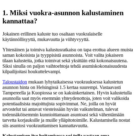
1. Miksi vuokra-asunnon kalustaminen
kannattaa?
Jokainen erillinen kaluste tuo osaltaan vuokralaiselle
käytännöllisyyttä, mukavuutta ja viihtyvyyttä.
Yhtenäinen ja toimiva kalustusratkaisu on tapa erottua alueen muista
saman kokoisista ja tyyppisistä asunnoista. Voit valita jokaiseen
tilaan kalusteita, jotka toimivat sekä yksittäin että kokonaisuutena.
Siksi sinulla on paljon vaihtoehtoja tehdä asumiskokonaisuudesta
kilpailijoitasi houkuttelevampi.
Taloustaidon
mukaan lyhytaikaisessa vuokrauksessa kalustetun
asunnon hinta on Helsingissä 1.5 kertaa suurempi. Vastaavasti
Tampereella ja Kuopiossa se on kaksinkertainen. Hyvin kalustetulla
asunnolla saat myös enemmän yhteydenottoja, joten voit valikoida
potentiaalisista majoittujista sopivimmat. Ne, joilla on hyvät
arvostelut tai antavat viesteissään hyvän vaikutelman, tulevat
todennäköisemmin kunnioittamaan asuntoasi sekä vähentämään
tarvetta korjauksille ja muille ylläpitotoimille. Kalustamisella nostat
siis asuntosi vuokrauttamisen kannattavuutta.
Kalustamisen itse hoitamisessa voi tulla vastaan oma