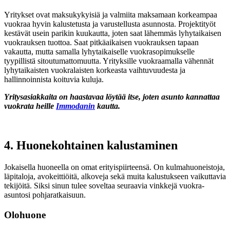
Yritykset ovat maksukykyisiä ja valmiita maksamaan korkeampaa
vuokraa hyvin kalustetusta ja varustellusta asunnosta. Projektityöt
kestävät usein parikin kuukautta, joten saat lähemmäs lyhytaikaisen
vuokrauksen tuottoa. Saat pitkäaikaisen vuokrauksen tapaan
vakautta, mutta samalla lyhytaikaiselle vuokrasopimukselle
tyypillistä sitoutumattomuutta. Yrityksille vuokraamalla vähennät
lyhytaikaisten vuokralaisten korkeasta vaihtuvuudesta ja
hallinnoinnista koituvia kuluja.
Yritysasiakkaita on haastavaa löytää itse, joten asunto kannattaa
vuokrata heille
Immodanin
kautta.
4. Huonekohtainen kalustaminen
Jokaisella huoneella on omat erityispiirteensä. On kulmahuoneistoja,
läpitaloja, avokeittiöitä, alkoveja sekä muita kalustukseen vaikuttavia
tekijöitä. Siksi sinun tulee soveltaa seuraavia vinkkejä vuokra-
asuntosi pohjaratkaisuun.
Olohuone