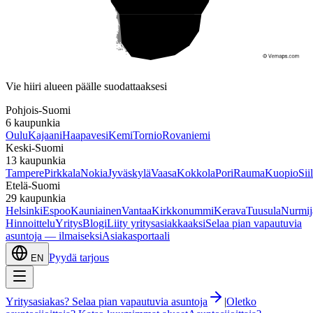
Etelä-Suomi
Vie hiiri alueen päälle suodattaaksesi
Pohjois-Suomi
6
kaupunkia
Oulu
Kajaani
Haapavesi
Kemi
Tornio
Rovaniemi
Keski-Suomi
13
kaupunkia
Tampere
Pirkkala
Nokia
Jyväskylä
Vaasa
Kokkola
Pori
Rauma
Kuopio
Sii
Etelä-Suomi
29
kaupunkia
Helsinki
Espoo
Kauniainen
Vantaa
Kirkkonummi
Kerava
Tuusula
Nurmij
Hinnoittelu
Yritys
Blogi
Liity yritysasiakkaaksi
Selaa pian vapautuvia
asuntoja — ilmaiseksi
Asiakasportaali
Pyydä tarjous
EN
Yritysasiakas? Selaa pian vapautuvia asuntoja
|
Oletko