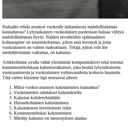
Haluatko tehdä asuntosi vuokralle laittamisesta mahdollisimman
kannattavaa? Lyhytaikainen vuokralainen puolestaan haluaa viihtyä
mahdollisimman hyvin. Näiden tavoitteiden optimaalinen
kohtauspiste on asumiskokemus, johon sinä investoit ja josta
vuokralainen on valmis maksamaan. Tekijä, johon voit itse
merkittävimmin vaikuttaa, on kalustus.
Artikkelimme avulla vältät yleisimmät kompastuskivet sekä toteutat
kustannustehokkaan kalustusratkaisun, joka kestää lyhytaikaisesta
vuokraamisesta ja vuokralaisten vaihtuvuudesta koituvia haasteita.
Tätä varten käymme läpi seuraavat aiheet:
Miksi vuokra-asunnon kalustaminen kannattaa?
Vuokralaisten odotukset kalustukselta
Kalustus kohderyhmittäin
Huonekohtainen kalustaminen
Kalustukseen investoinnin riskit
Kustannustehokas kalustaminen
Mietitty kalustus on menestyksen alustus