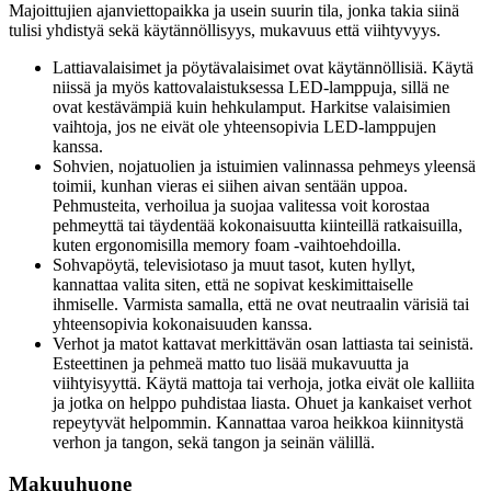
Majoittujien ajanviettopaikka ja usein suurin tila, jonka takia siinä
tulisi yhdistyä sekä käytännöllisyys, mukavuus että viihtyvyys.
Lattiavalaisimet ja pöytävalaisimet ovat käytännöllisiä. Käytä
niissä ja myös kattovalaistuksessa LED-lamppuja, sillä ne
ovat kestävämpiä kuin hehkulamput. Harkitse valaisimien
vaihtoja, jos ne eivät ole yhteensopivia LED-lamppujen
kanssa.
Sohvien, nojatuolien ja istuimien valinnassa pehmeys yleensä
toimii, kunhan vieras ei siihen aivan sentään uppoa.
Pehmusteita, verhoilua ja suojaa valitessa voit korostaa
pehmeyttä tai täydentää kokonaisuutta kiinteillä ratkaisuilla,
kuten ergonomisilla memory foam -vaihtoehdoilla.
Sohvapöytä, televisiotaso ja muut tasot, kuten hyllyt,
kannattaa valita siten, että ne sopivat keskimittaiselle
ihmiselle. Varmista samalla, että ne ovat neutraalin värisiä tai
yhteensopivia kokonaisuuden kanssa.
Verhot ja matot kattavat merkittävän osan lattiasta tai seinistä.
Esteettinen ja pehmeä matto tuo lisää mukavuutta ja
viihtyisyyttä. Käytä mattoja tai verhoja, jotka eivät ole kalliita
ja jotka on helppo puhdistaa liasta. Ohuet ja kankaiset verhot
repeytyvät helpommin. Kannattaa varoa heikkoa kiinnitystä
verhon ja tangon, sekä tangon ja seinän välillä.
Makuuhuone