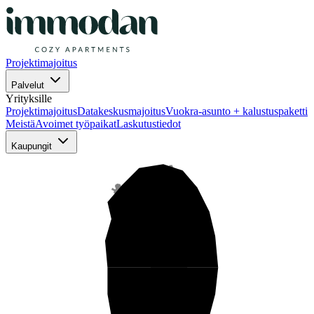
Projektimajoitus
Palvelut
Yrityksille
Projektimajoitus
Datakeskusmajoitus
Vuokra-asunto + kalustuspaketti
Meistä
Avoimet työpaikat
Laskutustiedot
Kaupungit
Pohjois-Suomi
Keski-Suomi