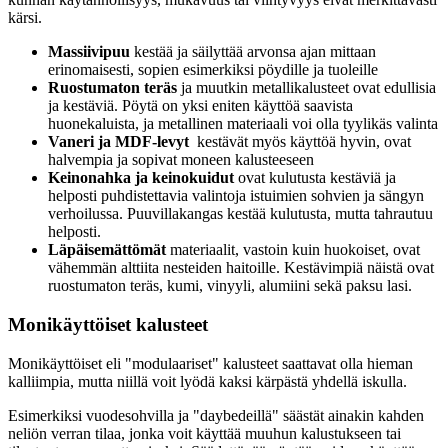
kärsi.
Massiivipuu
kestää ja säilyttää arvonsa ajan mittaan
erinomaisesti, sopien esimerkiksi pöydille ja tuoleille
Ruostumaton teräs
ja
muutkin metallikalusteet ovat edullisia
ja kestäviä. Pöytä on yksi eniten käyttöä saavista
huonekaluista, ja metallinen materiaali voi olla tyylikäs valinta
Vaneri ja MDF-levyt
kestävät myös käyttöä hyvin, ovat
halvempia ja sopivat moneen kalusteeseen
Keinonahka ja keinokuidut
ovat kulutusta kestäviä ja
helposti puhdistettavia valintoja istuimien sohvien ja sängyn
verhoilussa. Puuvillakangas kestää kulutusta, mutta tahrautuu
helposti.
Läpäisemättömät
materiaalit, vastoin kuin huokoiset, ovat
vähemmän alttiita nesteiden haitoille. Kestävimpiä näistä ovat
ruostumaton teräs, kumi, vinyyli, alumiini sekä paksu lasi.
Monikäyttöiset kalusteet
Monikäyttöiset eli "modulaariset" kalusteet saattavat olla hieman
kalliimpia, mutta niillä voit lyödä kaksi kärpästä yhdellä iskulla.
Esimerkiksi vuodesohvilla ja "daybedeillä" säästät ainakin kahden
neliön verran tilaa, jonka voit käyttää muuhun kalustukseen tai