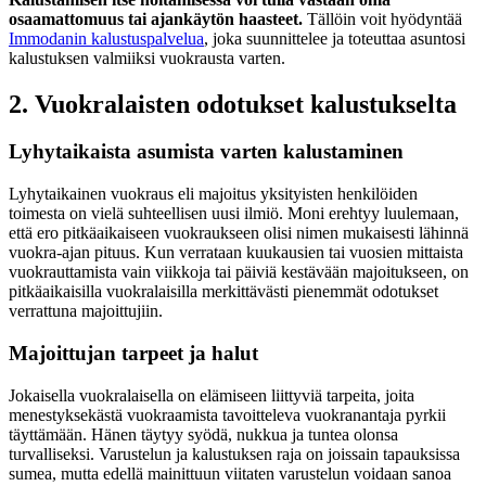
osaamattomuus
tai ajankäytön haasteet.
Tällöin voit hyödyntää
Immodanin kalustuspalvelua
, joka suunnittelee ja toteuttaa asuntosi
kalustuksen valmiiksi vuokrausta varten.
2. Vuokralaisten odotukset kalustukselta
Lyhytaikaista asumista varten kalustaminen
Lyhytaikainen vuokraus eli majoitus yksityisten henkilöiden
toimesta on vielä suhteellisen uusi ilmiö. Moni erehtyy luulemaan,
että ero pitkäaikaiseen vuokraukseen olisi nimen mukaisesti lähinnä
vuokra-ajan pituus. Kun verrataan kuukausien tai vuosien mittaista
vuokrauttamista vain viikkoja tai päiviä kestävään majoitukseen, on
pitkäaikaisilla vuokralaisilla merkittävästi pienemmät odotukset
verrattuna majoittujiin.
Majoittujan tarpeet ja halut
Jokaisella vuokralaisella on elämiseen liittyviä tarpeita, joita
menestyksekästä vuokraamista tavoitteleva vuokranantaja pyrkii
täyttämään. Hänen täytyy syödä, nukkua ja tuntea olonsa
turvalliseksi. Varustelun ja kalustuksen raja on joissain tapauksissa
sumea, mutta edellä mainittuun viitaten varustelun voidaan sanoa