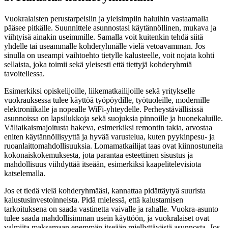
Vuokralaisten perustarpeisiin ja yleisimpiin haluihin vastaamalla
pääsee pitkälle. Suunnittele asunnostasi käytännöllinen, mukava ja
viihtyisä ainakin useimmille. Samalla voit kuitenkin tehdä siitä
yhdelle tai useammalle kohderyhmälle vielä vetoavamman. Jos
sinulla on useampi vaihtoehto tietylle kalusteelle, voit nojata kohti
sellaista, joka toimii sekä yleisesti että tiettyjä kohderyhmiä
tavoitellessa.
Esimerkiksi opiskelijoille, liikematkailijoille sekä yritykselle
vuokrauksessa
tulee käyttöä työpöydille, työtuoleille, modernille
elektroniikalle ja nopealle WiFi-yhteydelle. Perheystävällisissä
asunnoissa on lapsilukkoja sekä suojuksia pinnoille ja huonekaluille.
Väliaikaismajoitusta hakeva, esimerkiksi remontin takia, arvostaa
eniten käytännöllisyyttä ja hyvää varustelua, kuten pyykinpesu- ja
ruoanlaittomahdollisuuksia. Lomamatkailijat taas ovat kiinnostuneita
kokonaiskokemuksesta, jota parantaa esteettinen sisustus ja
mahdollisuus viihdyttää itseään, esimerkiksi kaapelitelevisiota
katselemalla.
Jos et tiedä vielä kohderyhmääsi, kannattaa pidättäytyä suurista
kalustusinvestoinneista. Pidä mielessä, että kalustamisen
tarkoituksena on saada vastinetta vaivalle ja rahalle. Vuokra-asunto
tulee saada mahdollisimman usein käyttöön, ja vuokralaiset ovat
valmiita maksamaan enemmän itseään miellyttävästä asunnosta. Jos