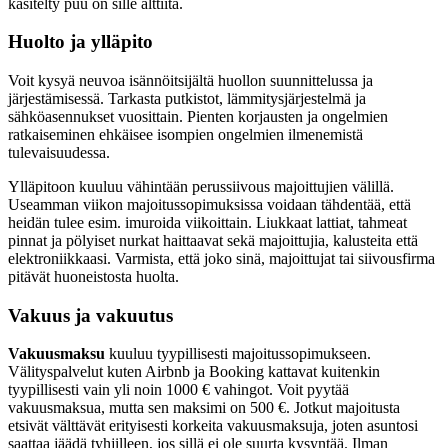
käsitelty puu on sille alttiita.
Huolto ja ylläpito
Voit kysyä neuvoa isännöitsijältä huollon suunnittelussa ja
järjestämisessä. Tarkasta putkistot, lämmitysjärjestelmä ja
sähköasennukset vuosittain. Pienten korjausten ja ongelmien
ratkaiseminen ehkäisee isompien ongelmien ilmenemistä
tulevaisuudessa.
Ylläpitoon kuuluu vähintään perussiivous majoittujien välillä.
Useamman viikon majoitussopimuksissa voidaan tähdentää, että
heidän tulee esim. imuroida viikoittain. Liukkaat lattiat, tahmeat
pinnat ja pölyiset nurkat haittaavat sekä majoittujia, kalusteita että
elektroniikkaasi. Varmista, että joko sinä, majoittujat tai siivousfirma
pitävät huoneistosta huolta.
Vakuus ja vakuutus
Vakuusmaksu
kuuluu tyypillisesti majoitussopimukseen.
Välityspalvelut kuten Airbnb ja Booking kattavat kuitenkin
tyypillisesti vain yli noin 1000 € vahingot. Voit pyytää
vakuusmaksua, mutta sen maksimi on 500 €. Jotkut majoitusta
etsivät välttävät erityisesti korkeita vakuusmaksuja, joten asuntosi
saattaa jäädä tyhjilleen, jos sillä ei ole suurta kysyntää. Ilman