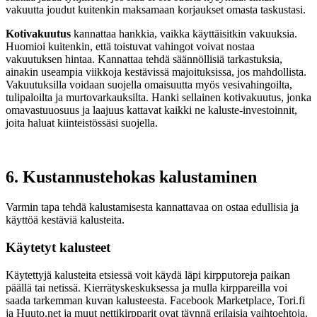
vakuutta joudut kuitenkin maksamaan korjaukset omasta taskustasi.
Kotivakuutus
kannattaa hankkia, vaikka käyttäisitkin vakuuksia.
Huomioi kuitenkin, että toistuvat vahingot voivat nostaa
vakuutuksen hintaa. Kannattaa tehdä säännöllisiä tarkastuksia,
ainakin useampia viikkoja kestävissä majoituksissa, jos mahdollista.
Vakuutuksilla voidaan suojella omaisuutta myös vesivahingoilta,
tulipaloilta ja murtovarkauksilta. Hanki sellainen kotivakuutus, jonka
omavastuuosuus ja laajuus kattavat kaikki ne kaluste-investoinnit,
joita haluat kiinteistössäsi suojella.
6. Kustannustehokas kalustaminen
Varmin tapa tehdä kalustamisesta kannattavaa on ostaa edullisia ja
käyttöä kestäviä kalusteita.
Käytetyt kalusteet
Käytettyjä kalusteita etsiessä voit käydä läpi kirpputoreja paikan
päällä tai netissä. Kierrätyskeskuksessa ja mulla kirppareilla voi
saada tarkemman kuvan kalusteesta. Facebook Marketplace, Tori.fi
ja Huuto.net ja muut nettikirpparit ovat täynnä erilaisia vaihtoehtoja.