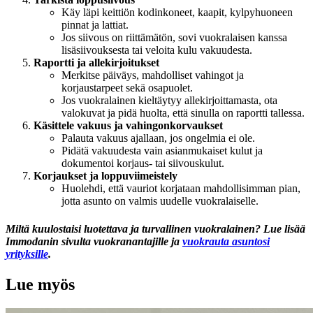
Käy läpi keittiön kodinkoneet, kaapit, kylpyhuoneen
pinnat ja lattiat.
Jos siivous on riittämätön, sovi vuokralaisen kanssa
lisäsiivouksesta tai veloita kulu vakuudesta.
Raportti ja allekirjoitukset
Merkitse päiväys, mahdolliset vahingot ja
korjaustarpeet sekä osapuolet.
Jos vuokralainen kieltäytyy allekirjoittamasta, ota
valokuvat ja pidä huolta, että sinulla on raportti tallessa.
Käsittele vakuus ja vahingonkorvaukset
Palauta vakuus ajallaan, jos ongelmia ei ole.
Pidätä vakuudesta vain asianmukaiset kulut ja
dokumentoi korjaus- tai siivouskulut.
Korjaukset ja loppuviimeistely
Huolehdi, että vauriot korjataan mahdollisimman pian,
jotta asunto on valmis uudelle vuokralaiselle.
Miltä kuulostaisi luotettava ja turvallinen vuokralainen? Lue lisää
Immodanin sivulta vuokranantajille ja
vuokrauta asuntosi
yrityksille
.
Lue myös