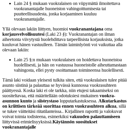
Lain 24 § mukaan vuokralaisen on viipymättä ilmoitettava
vuokranantajalle huoneiston vahingoittumisesta tai
puutteellisuudesta, jonka korjaaminen kuuluu
vuokranantajalle.
Yllä olevaan lakiin liittyen, huomioi
vuokranantajana
oma
korjausvelvollisuutesi
(Laki 23
§
): Vuokranantajan on ilman
aiheetonta viivytystä huolehdittava tarpeellisista korjauksista, jotka
kuuluvat hänen vastuulleen. Tämän laiminlyönti voi vaikuttaa alla
olevaan lakiin:
Lain 25 §:n mukaan vuokralaisen on hoidettava huoneistoa
huolellisesti, ja hän on vastuussa huoneistolle aiheuttamastaan
vahingosta, ellei pysty osoittamaan toimineensa huolellisesti.
Tämä laki voidaan yleisesti tulkita siten, että vuokralaisen tulee pitää
asunto siistinä ja palauttaa se hyvässä kunnossa vuokrasuhteen
päättyessä. Koska laki ei ole tarkka, niin etujesi takaamiseksi on
suositeltavaa, että määritellään odotuksiesi mukainen
vuokra-
asunnon kunto
ja
siisteystaso
lopputarkastuksessa.
Alkutarkastus
on kriittisen tärkeää suorittaa ennen vuokrasuhteen alkua
, sillä
se tukee väitteitäsi riitatilanteissa.. Kirjallinen raportti ja valokuvat
voivat toimia todisteena, esimerkiksi
vakuuden palauttamiseen
liittyvissä erimielisyyksissä.
Käytännön suositukset
vuokranantajalle