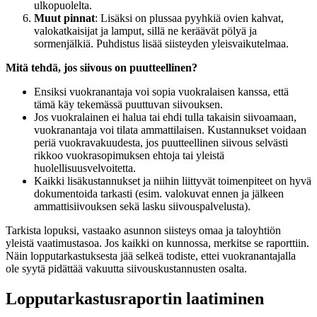
ulkopuolelta.
Muut pinnat
: Lisäksi on plussaa pyyhkiä ovien kahvat,
valokatkaisijat ja lamput, sillä ne keräävät pölyä ja
sormenjälkiä. Puhdistus lisää siisteyden yleisvaikutelmaa.
Mitä tehdä, jos siivous on puutteellinen?
Ensiksi vuokranantaja voi sopia vuokralaisen kanssa, että
tämä käy tekemässä puuttuvan siivouksen.
Jos vuokralainen ei halua tai ehdi tulla takaisin siivoamaan,
vuokranantaja voi tilata ammattilaisen. Kustannukset voidaan
periä vuokravakuudesta, jos puutteellinen siivous selvästi
rikkoo vuokrasopimuksen ehtoja tai yleistä
huolellisuusvelvoitetta.
Kaikki lisäkustannukset ja niihin liittyvät toimenpiteet on hyvä
dokumentoida tarkasti (esim. valokuvat ennen ja jälkeen
ammattisiivouksen sekä lasku siivouspalvelusta).
Tarkista lopuksi, vastaako asunnon siisteys omaa ja taloyhtiön
yleistä vaatimustasoa. Jos kaikki on kunnossa, merkitse se raporttiin.
Näin lopputarkastuksesta jää selkeä todiste, ettei vuokranantajalla
ole syytä pidättää vakuutta siivouskustannusten osalta.
Lopputarkastusraportin laatiminen