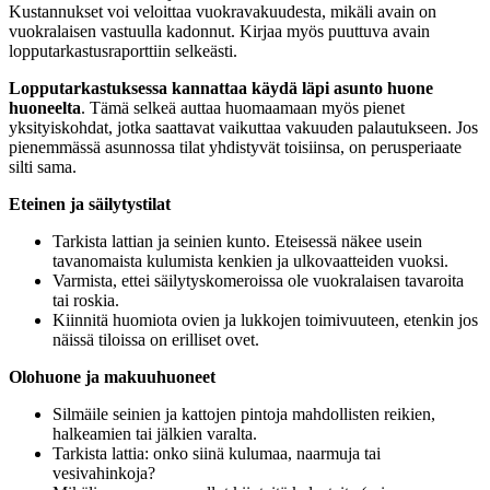
Kustannukset voi veloittaa vuokravakuudesta, mikäli avain on
vuokralaisen vastuulla kadonnut. Kirjaa myös puuttuva avain
lopputarkastusraporttiin selkeästi.
Lopputarkastuksessa kannattaa käydä läpi asunto huone
huoneelta
. Tämä selkeä auttaa huomaamaan myös pienet
yksityiskohdat, jotka saattavat vaikuttaa vakuuden palautukseen. Jos
pienemmässä asunnossa tilat yhdistyvät toisiinsa, on perusperiaate
silti sama.
Eteinen ja säilytystilat
Tarkista lattian ja seinien kunto. Eteisessä näkee usein
tavanomaista kulumista kenkien ja ulkovaatteiden vuoksi.
Varmista, ettei säilytyskomeroissa ole vuokralaisen tavaroita
tai roskia.
Kiinnitä huomiota ovien ja lukkojen toimivuuteen, etenkin jos
näissä tiloissa on erilliset ovet.
Olohuone ja makuuhuoneet
Silmäile seinien ja kattojen pintoja mahdollisten reikien,
halkeamien tai jälkien varalta.
Tarkista lattia: onko siinä kulumaa, naarmuja tai
vesivahinkoja?