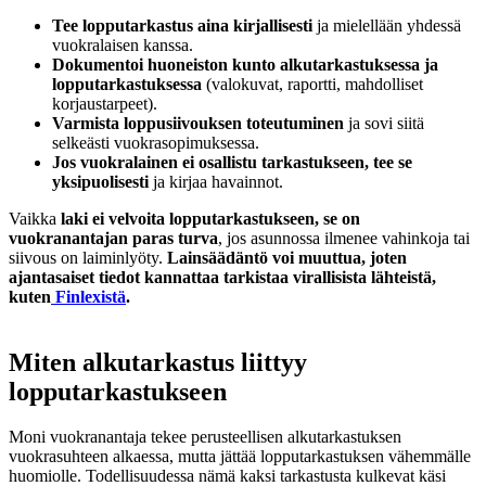
Tee lopputarkastus aina kirjallisesti
ja mielellään yhdessä
vuokralaisen kanssa.
Dokumentoi huoneiston kunto alkutarkastuksessa ja
lopputarkastuksessa
(valokuvat, raportti, mahdolliset
korjaustarpeet).
Varmista loppusiivouksen toteutuminen
ja sovi siitä
selkeästi vuokrasopimuksessa.
Jos vuokralainen ei osallistu tarkastukseen, tee se
yksipuolisesti
ja kirjaa havainnot.
Vaikka
laki ei velvoita lopputarkastukseen, se on
vuokranantajan paras turva
, jos asunnossa ilmenee vahinkoja tai
siivous on laiminlyöty.
Lainsäädäntö voi muuttua, joten
ajantasaiset tiedot kannattaa tarkistaa virallisista lähteistä,
kuten
Finlexistä
.
Miten alkutarkastus liittyy
lopputarkastukseen
Moni vuokranantaja tekee perusteellisen alkutarkastuksen
vuokrasuhteen alkaessa, mutta jättää lopputarkastuksen vähemmälle
huomiolle. Todellisuudessa nämä kaksi tarkastusta kulkevat käsi