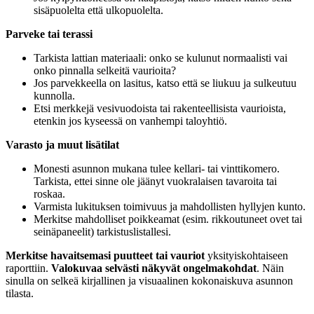
sisäpuolelta että ulkopuolelta.
Parveke tai terassi
Tarkista lattian materiaali: onko se kulunut normaalisti vai
onko pinnalla selkeitä vaurioita?
Jos parvekkeella on lasitus, katso että se liukuu ja sulkeutuu
kunnolla.
Etsi merkkejä vesivuodoista tai rakenteellisista vaurioista,
etenkin jos kyseessä on vanhempi taloyhtiö.
Varasto ja muut lisätilat
Monesti asunnon mukana tulee kellari- tai vinttikomero.
Tarkista, ettei sinne ole jäänyt vuokralaisen tavaroita tai
roskaa.
Varmista lukituksen toimivuus ja mahdollisten hyllyjen kunto.
Merkitse mahdolliset poikkeamat (esim. rikkoutuneet ovet tai
seinäpaneelit) tarkistuslistallesi.
Merkitse havaitsemasi puutteet tai vauriot
yksityiskohtaiseen
raporttiin.
Valokuvaa selvästi näkyvät ongelmakohdat
. Näin
sinulla on selkeä kirjallinen ja visuaalinen kokonaiskuva asunnon
tilasta.