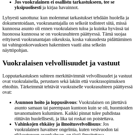
Jos vuokralainen ei osallistu tarkastukseen, tee se
yksipuolisesti
ja kirjaa havainnot.
Lyhyesti sanottuna: kun molemmat tarkastukset tehdään huolella ja
dokumentoidaan, vuokranantajalla on selkeät todisteet siitä, missä
kunnossa asunto oli ennen vuokralaisen tuloa ja kuinka hyvässä tai
huonossa kunnossa se on vuokrasuhteen päättyessä. Tämä suojaa
erityisesti vuokranantajan oikeuksia, koska vakuudesta pidättäminen
tai vahingonkorvauksen hakeminen vaatii aina selkeän
näyttöpohjan.
Vuokralaisen velvollisuudet ja vastuut
Lopputarkastuksen suhteen merkittävimmät velvollisuudet ja vastuut
ovat vuokralaisella, perustuen sekä lakiin että vuokrasopimuksen
ehtoihin. Tärkeimmät tehtävät vuokraiselle vuokrasuhteen päättyessä
ovat:
Asunnon hoito ja loppusiivous
: Vuokralaisen on jätettävä
asunto samaan tai parempaan kuntoon kuin se oli, huomioiden
tavanomainen kuluminen. Kaikki pinnat tulee puhdistaa
riittävän huolellisesti, ja lika tai roskat on poistettava.
Vahinkojen ehkäisy ja ilmoitusvelvollisuus
: Jos
vuokralainen havaitsee ongelmia, kuten vesivuodon tai
rikkoutuneen ovenkahvan, on tästä ilmoitettava