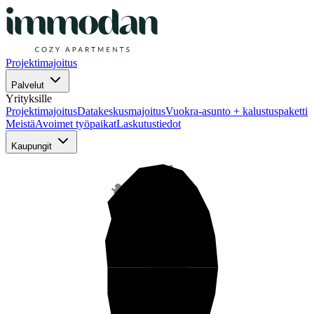
Projektimajoitus
Palvelut
Yrityksille
Projektimajoitus
Datakeskusmajoitus
Vuokra-asunto + kalustuspaketti
Meistä
Avoimet työpaikat
Laskutustiedot
Kaupungit
Pohjois-Suomi
Keski-Suomi