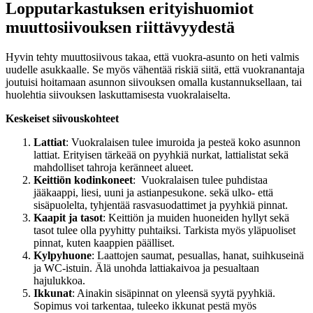
Lopputarkastuksen erityishuomiot
muuttosiivouksen riittävyydestä
Hyvin tehty muuttosiivous takaa, että vuokra-asunto on heti valmis
uudelle asukkaalle. Se myös vähentää riskiä siitä, että vuokranantaja
joutuisi hoitamaan asunnon siivouksen omalla kustannuksellaan, tai
huolehtia siivouksen laskuttamisesta vuokralaiselta.
Keskeiset siivouskohteet
Lattiat
: Vuokralaisen tulee imuroida ja pesteä koko asunnon
lattiat. Erityisen tärkeää on pyyhkiä nurkat, lattialistat sekä
mahdolliset tahroja keränneet alueet.
Keittiön kodinkoneet
: Vuokralaisen tulee puhdistaa
jääkaappi, liesi, uuni ja astianpesukone. sekä ulko- että
sisäpuolelta, tyhjentää rasvasuodattimet ja pyyhkiä pinnat.
Kaapit ja tasot
: Keittiön ja muiden huoneiden hyllyt sekä
tasot tulee olla pyyhitty puhtaiksi. Tarkista myös yläpuoliset
pinnat, kuten kaappien päälliset.
Kylpyhuone
: Laattojen saumat, pesuallas, hanat, suihkuseinä
ja WC-istuin. Älä unohda lattiakaivoa ja pesualtaan
hajulukkoa.
Ikkunat
: Ainakin sisäpinnat on yleensä syytä pyyhkiä.
Sopimus voi tarkentaa, tuleeko ikkunat pestä myös