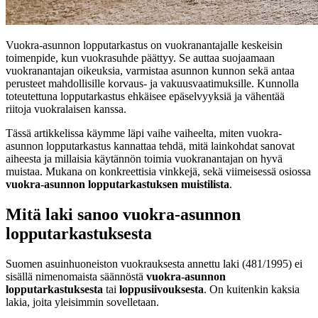
Vuokra-asunnon lopputarkastus on vuokranantajalle keskeisin
toimenpide, kun vuokrasuhde päättyy. Se auttaa suojaamaan
vuokranantajan oikeuksia, varmistaa asunnon kunnon sekä antaa
perusteet mahdollisille korvaus- ja vakuusvaatimuksille. Kunnolla
toteutettuna lopputarkastus ehkäisee epäselvyyksiä ja vähentää
riitoja vuokralaisen kanssa.
Tässä artikkelissa käymme läpi vaihe vaiheelta, miten vuokra-
asunnon lopputarkastus kannattaa tehdä, mitä lainkohdat sanovat
aiheesta ja millaisia käytännön toimia vuokranantajan on hyvä
muistaa. Mukana on konkreettisia vinkkejä, sekä viimeisessä osiossa
vuokra-asunnon lopputarkastuksen muistilista
.
Mitä laki sanoo vuokra-asunnon
lopputarkastuksesta
Suomen asuinhuoneiston vuokrauksesta annettu laki (481/1995) ei
sisällä nimenomaista säännöstä
vuokra-asunnon
lopputarkastuksesta
tai
loppusiivouksesta
. On kuitenkin kaksia
lakia, joita yleisimmin sovelletaan.