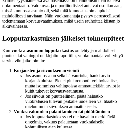
Erimielisyystilanteissa avainasemassa on mahdollisimman kattava
dokumentaatio. Valokuva- ja raporttitodisteet auttavat osoittamaan,
missä kunnossa asunto oli, sekä mitä kunnostustoimenpiteitä
mahdollisesti tarvitaan. Näin vuokranantaja pystyy perusteellisesti
todentamaan korvausvaatimukset, mikä usein rauhoittaa kiistan jo
alkuvaiheessa.
Lopputarkastuksen jälkeiset toimenpiteet
Kun
vuokra-asunnon lopputarkastus
on tehty ja mahdolliset
puutteet tai vahingot on kirjattu raporttiin, vuokranantaja voi ryhtyä
tarvittaviin jatkotoimiin:
Korjausten ja siivouksen arviointi
Jos asunnossa on selkeitä vaurioita, hanki arvio
korjauskuluista. Pienet pintaremontit voi hoitaa itse,
mutta isommissa vahingoissa ammattitekijän arviot ja
kuitit tukevat korvausvaatimusta.
Jos siivous on puutteellinen, päätä haluatko
vuokralaisen tulevan paikalle uudelleen vai tilaatko
mieluummin siivouksen ammattilaiselta.
Vuokravakuuden palauttaminen tai pidättäminen
Jos lopputarkastuksessa ei ole havaittu merkittäviä
ongelmia, vakuus palautetaan vuokralaiselle
kohtuullisen ajan kuluessa.