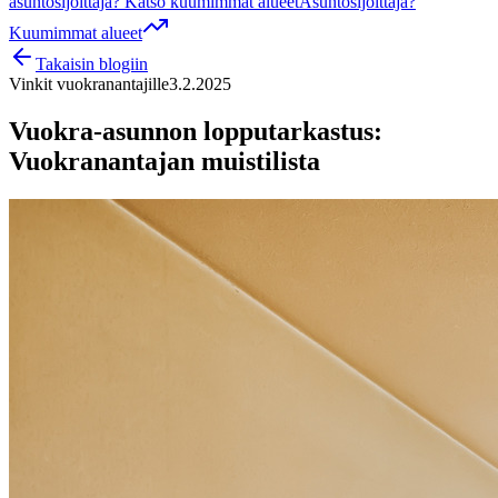
asuntosijoittaja? Katso kuumimmat alueet
Asuntosijoittaja?
Kuumimmat alueet
Takaisin blogiin
Vinkit vuokranantajille
3.2.2025
Vuokra-asunnon lopputarkastus:
Vuokranantajan muistilista