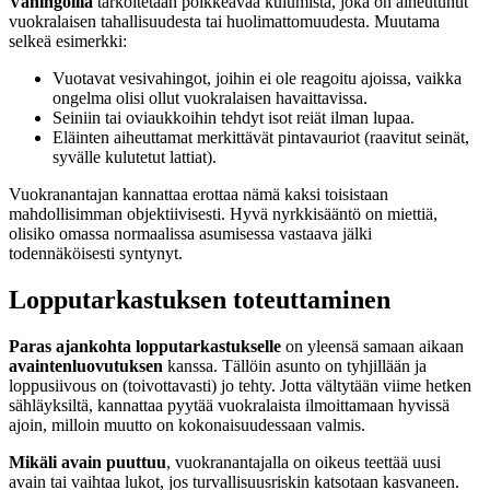
Vahingoilla
tarkoitetaan poikkeavaa kulumista, joka on aiheutunut
vuokralaisen tahallisuudesta tai huolimattomuudesta. Muutama
selkeä esimerkki:
Vuotavat vesivahingot, joihin ei ole reagoitu ajoissa, vaikka
ongelma olisi ollut vuokralaisen havaittavissa.
Seiniin tai oviaukkoihin tehdyt isot reiät ilman lupaa.
Eläinten aiheuttamat merkittävät pintavauriot (raavitut seinät,
syvälle kulutetut lattiat).
Vuokranantajan kannattaa erottaa nämä kaksi toisistaan
mahdollisimman objektiivisesti. Hyvä nyrkkisääntö on miettiä,
olisiko omassa normaalissa asumisessa vastaava jälki
todennäköisesti syntynyt.
Lopputarkastuksen toteuttaminen
Paras ajankohta lopputarkastukselle
on yleensä samaan aikaan
avaintenluovutuksen
kanssa. Tällöin asunto on tyhjillään ja
loppusiivous on (toivottavasti) jo tehty. Jotta vältytään viime hetken
sähläyksiltä, kannattaa pyytää vuokralaista ilmoittamaan hyvissä
ajoin, milloin muutto on kokonaisuudessaan valmis.
Mikäli avain puuttuu
, vuokranantajalla on oikeus teettää uusi
avain tai vaihtaa lukot, jos turvallisuusriskin katsotaan kasvaneen.