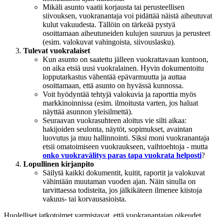
Mikäli asunto vaatii korjausta tai perusteellisen
siivouksen, vuokranantaja voi pidättää näistä aiheutuvat
kulut vakuudesta. Tällöin on tärkeää pystyä
osoittamaan aiheutuneiden kulujen suuruus ja perusteet
(esim. valokuvat vahingoista, siivouslasku).
Tulevat vuokralaiset
Kun asunto on saatettu jälleen vuokrattavaan kuntoon,
on aika etsiä uusi vuokralainen. Hyvin dokumentoitu
lopputarkastus vähentää epävarmuutta ja auttaa
osoittamaan, että asunto on hyvässä kunnossa.
Voit hyödyntää tehtyjä valokuvia ja raporttia myös
markkinoinnissa (esim. ilmoitusta varten, jos haluat
näyttää asunnon yleisilmettä).
Seuraavan vuokrasuhteen aloitus vie silti aikaa:
hakijoiden seulonta, näytöt, sopimukset, avaintan
luovutus ja muu hallinnointi. Siksi moni vuokranantaja
etsii omatoimiseen vuokraukseen, vaihtoehtoja - mutta
onko vuokravälitys paras tapa vuokrata helposti
?
Lopullinen kirjanpito
Säilytä kaikki dokumentit, kuitit, raportit ja valokuvat
vähintään muutaman vuoden ajan. Näin sinulla on
tarvittaessa todisteita, jos jälkikäteen ilmenee kiistoja
vakuus- tai korvausasioista.
Huolelliset jatkotoimet varmistavat, että vuokranantajan oikeudet