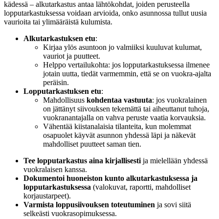
kädessä – alkutarkastus antaa lähtökohdat, joiden perusteella
lopputarkastuksessa voidaan arvioida, onko asunnossa tullut uusia
vaurioita tai ylimääräistä kulumista.
Alkutarkastuksen etu
:
Kirjaa ylös asuntoon jo valmiiksi kuuluvat kulumat,
vauriot ja puutteet.
Helppo vertailukohta: jos lopputarkastuksessa ilmenee
jotain uutta, tiedät varmemmin, että se on vuokra-ajalta
peräisin.
Lopputarkastuksen etu
:
Mahdollisuus
kohdentaa vastuuta
: jos vuokralainen
on jättänyt siivouksen tekemättä tai aiheuttanut tuhoja,
vuokranantajalla on vahva peruste vaatia korvauksia.
Vähentää kiistanalaisia tilanteita, kun molemmat
osapuolet käyvät asunnon yhdessä läpi ja näkevät
mahdolliset puutteet saman tien.
Tee lopputarkastus aina kirjallisesti
ja mielellään yhdessä
vuokralaisen kanssa.
Dokumentoi huoneiston kunto alkutarkastuksessa ja
lopputarkastuksessa
(valokuvat, raportti, mahdolliset
korjaustarpeet).
Varmista loppusiivouksen toteutuminen
ja sovi siitä
selkeästi vuokrasopimuksessa.