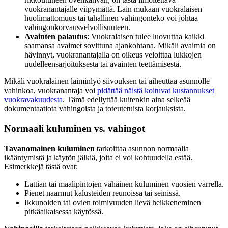
vuokranantajalle viipymättä. Lain mukaan vuokralaisen
huolimattomuus tai tahallinen vahingonteko voi johtaa
vahingonkorvausvelvollisuuteen.
Avainten palautus
: Vuokralaisen tulee luovuttaa kaikki
saamansa avaimet sovittuna ajankohtana. Mikäli avaimia on
hävinnyt, vuokranantajalla on oikeus veloittaa lukkojen
uudelleensarjoituksesta tai avainten teettämisestä.
Mikäli vuokralainen laiminlyö siivouksen tai aiheuttaa asunnolle
vahinkoa, vuokranantaja voi
pidättää näistä koituvat kustannukset
vuokravakuudesta
. Tämä edellyttää kuitenkin aina selkeää
dokumentaatiota vahingoista ja toteutetuista korjauksista.
Normaali kuluminen vs. vahingot
Tavanomainen kuluminen
tarkoittaa asunnon normaalia
ikääntymistä ja käytön jälkiä, joita ei voi kohtuudella estää.
Esimerkkejä tästä ovat:
Lattian tai maalipintojen vähäinen kuluminen vuosien varrella.
Pienet naarmut kalusteiden reunoissa tai seinissä.
Ikkunoiden tai ovien toimivuuden lievä heikkeneminen
pitkäaikaisessa käytössä.