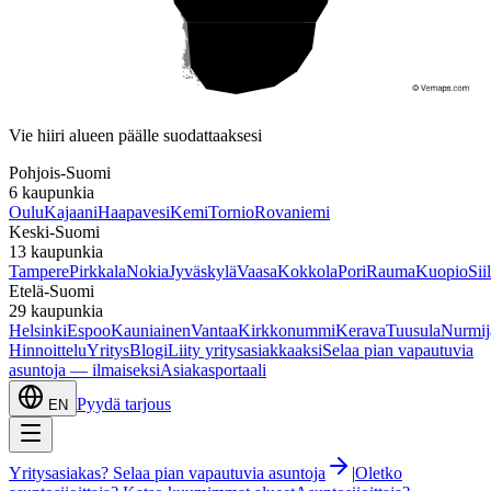
Etelä-Suomi
Vie hiiri alueen päälle suodattaaksesi
Pohjois-Suomi
6
kaupunkia
Oulu
Kajaani
Haapavesi
Kemi
Tornio
Rovaniemi
Keski-Suomi
13
kaupunkia
Tampere
Pirkkala
Nokia
Jyväskylä
Vaasa
Kokkola
Pori
Rauma
Kuopio
Sii
Etelä-Suomi
29
kaupunkia
Helsinki
Espoo
Kauniainen
Vantaa
Kirkkonummi
Kerava
Tuusula
Nurmij
Hinnoittelu
Yritys
Blogi
Liity yritysasiakkaaksi
Selaa pian vapautuvia
asuntoja — ilmaiseksi
Asiakasportaali
Pyydä tarjous
EN
Yritysasiakas? Selaa pian vapautuvia asuntoja
|
Oletko