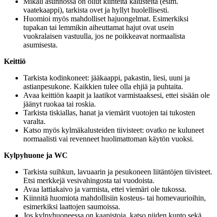
Mikäli asunnossa on ollut kiinteitä kalusteita (esim.
vaatekaappi), tarkista ovet ja hyllyt huolellisesti.
Huomioi myös mahdolliset hajuongelmat. Esimerkiksi
tupakan tai lemmikin aiheuttamat hajut ovat usein
vuokralaisen vastuulla, jos ne poikkeavat normaalista
asumisesta.
Keittiö
Tarkista kodinkoneet: jääkaappi, pakastin, liesi, uuni ja
astianpesukone. Kaikkien tulee olla ehjiä ja puhtaita.
Avaa keittiön kaapit ja laatikot varmistaaksesi, ettei sisään ole
jäänyt ruokaa tai roskia.
Tarkista tiskiallas, hanat ja viemärit vuotojen tai tukosten
varalta.
Katso myös kylmäkalusteiden tiivisteet: ovatko ne kuluneet
normaalisti vai revenneet huolimattoman käytön vuoksi.
Kylpyhuone ja WC
Tarkista suihkun, lavuaarin ja pesukoneen liitäntöjen tiivisteet.
Etsi merkkejä vesivahingosta tai vuodoista.
Avaa lattiakaivo ja varmista, ettei viemäri ole tukossa.
Kiinnitä huomiota mahdollisiin kosteus- tai homevaurioihin,
esimerkiksi laattojen saumoissa.
Jos kylpyhuoneessa on kaapistoja, katso niiden kunto sekä