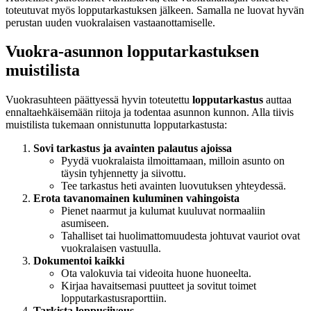
toteutuvat myös lopputarkastuksen jälkeen. Samalla ne luovat hyvän
perustan uuden vuokralaisen vastaanottamiselle.
Vuokra-asunnon lopputarkastuksen
muistilista
Vuokrasuhteen päättyessä hyvin toteutettu
lopputarkastus
auttaa
ennaltaehkäisemään riitoja ja todentaa asunnon kunnon. Alla tiivis
muistilista tukemaan onnistunutta lopputarkastusta:
Sovi tarkastus ja avainten palautus ajoissa
Pyydä vuokralaista ilmoittamaan, milloin asunto on
täysin tyhjennetty ja siivottu.
Tee tarkastus heti avainten luovutuksen yhteydessä.
Erota tavanomainen kuluminen vahingoista
Pienet naarmut ja kulumat kuuluvat normaaliin
asumiseen.
Tahalliset tai huolimattomuudesta johtuvat vauriot ovat
vuokralaisen vastuulla.
Dokumentoi kaikki
Ota valokuvia tai videoita huone huoneelta.
Kirjaa havaitsemasi puutteet ja sovitut toimet
lopputarkastusraporttiin.
Tarkista loppusiivous