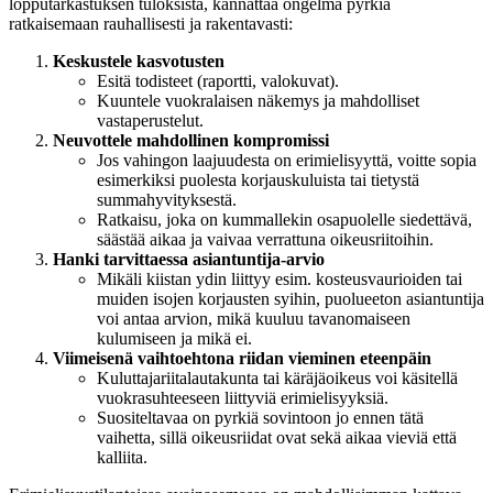
lopputarkastuksen tuloksista, kannattaa ongelma pyrkiä
ratkaisemaan rauhallisesti ja rakentavasti:
Keskustele kasvotusten
Esitä todisteet (raportti, valokuvat).
Kuuntele vuokralaisen näkemys ja mahdolliset
vastaperustelut.
Neuvottele mahdollinen kompromissi
Jos vahingon laajuudesta on erimielisyyttä, voitte sopia
esimerkiksi puolesta korjauskuluista tai tietystä
summahyvityksestä.
Ratkaisu, joka on kummallekin osapuolelle siedettävä,
säästää aikaa ja vaivaa verrattuna oikeusriitoihin.
Hanki tarvittaessa asiantuntija-arvio
Mikäli kiistan ydin liittyy esim. kosteusvaurioiden tai
muiden isojen korjausten syihin, puolueeton asiantuntija
voi antaa arvion, mikä kuuluu tavanomaiseen
kulumiseen ja mikä ei.
Viimeisenä vaihtoehtona riidan vieminen eteenpäin
Kuluttajariitalautakunta tai käräjäoikeus voi käsitellä
vuokrasuhteeseen liittyviä erimielisyyksiä.
Suositeltavaa on pyrkiä sovintoon jo ennen tätä
vaihetta, sillä oikeusriidat ovat sekä aikaa vieviä että
kalliita.