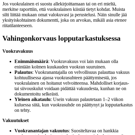
Jos vuokralainen ei suostu allekirjoittamaan tai on eri mieltä,
merkitse raporttiin, että vuokralainen kiistää tietyt kohdat. Muista
silti liittää mukaan omat valokuvasi ja perustelusi. Näin sinulle jää
yksityiskohtainen dokumentti, joka on arvokas, mikäli asia etenee
riitatilanteeseen.
Vahingonkorvaus lopputarkastuksessa
Vuokravakuus
Enimmäismäärä
: Vuokravakuus voi lain mukaan olla
enintään kolmen kuukauden vuokran suuruinen.
Palautus
: Vuokranantajalla on velvollisuus palauttaa vakuus
kohtuullisessa ajassa vuokrasuhteen päättymisestä, jos
vuokralainen on hoitanut velvoitteensa. Mahdolliset korjaus-
tai siivouskulut voidaan pidättää vakuudesta, kunhan ne on
dokumentoitu selkeästi.
Yleinen aikataulu
: Usein vakuus palautetaan 1–2 viikon
kuluessa siitä, kun vuokrasuhde on päättynyt ja lopputarkastus
on tehty.
Vakuutukset
Vuokranantajan vakuutus
: Suositeltavaa on hankkia