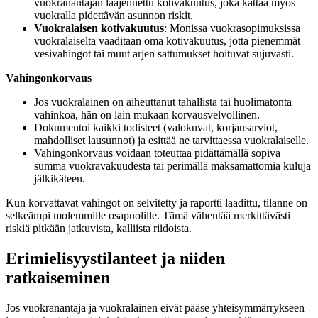
vuokranantajan laajennettu kotivakuutus, joka kattaa myös
vuokralla pidettävän asunnon riskit.
Vuokralaisen kotivakuutus
: Monissa vuokrasopimuksissa
vuokralaiselta vaaditaan oma kotivakuutus, jotta pienemmät
vesivahingot tai muut arjen sattumukset hoituvat sujuvasti.
Vahingonkorvaus
Jos vuokralainen on aiheuttanut tahallista tai huolimatonta
vahinkoa, hän on lain mukaan korvausvelvollinen.
Dokumentoi kaikki todisteet (valokuvat, korjausarviot,
mahdolliset lausunnot) ja esittää ne tarvittaessa vuokralaiselle.
Vahingonkorvaus voidaan toteuttaa pidättämällä sopiva
summa vuokravakuudesta tai perimällä maksamattomia kuluja
jälkikäteen.
Kun korvattavat vahingot on selvitetty ja raportti laadittu, tilanne on
selkeämpi molemmille osapuolille. Tämä vähentää merkittävästi
riskiä pitkään jatkuvista, kalliista riidoista.
Erimielisyystilanteet ja niiden
ratkaiseminen
Jos vuokranantaja ja vuokralainen eivät pääse yhteisymmärrykseen