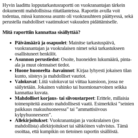
Hyvin laadittu lopputarkastusraportti on vuokranantajan tärkein
dokumentti mahdollisissa riitatilanteissa. Raportin avulla voit
todentaa, missä kunnossa asunto oli vuokrasuhteen päättyessä, sekä
perustella mahdolliset vaatimukset vakuuden pidättämiselle.
Mitä raporttiin kannattaa sisällyttää?
Päivämäärä ja osapuolet
: Mainitse tarkastuspäivä,
vuokranantajan ja vuokralaisen nimet sekä tarkastukseen
osallistuneet henkilöt.
Asunnon perustiedot
: Osoite, huoneiden lukumäärä, pinta-
ala ja muut olennaiset tiedot.
Huone huoneelta -havainnot
: Kirjaa lyhyesti jokaisen tilan
kunto, siisteys ja mahdolliset vauriot.
Valokuvat
: Liitä valokuvat tai viittaa kansioon, jossa ne
säilytetään. Jokainen vahinko tai huomionarvoinen seikka
kannattaa kuvata.
Mahdolliset korjaus- tai siivoustarpeet
: Erittele, millaisia
toimenpiteitä asunto mahdollisesti vaatii. Esimerkiksi ”seinien
paikkaus makuuhuoneessa” tai ”ammattisiivous
kylpyhuoneeseen”.
Allekirjoitukset
: Vuokranantajan ja vuokralaisen (jos
mahdollista) allekirjoitukset tai sähköinen vahvistus. Tämä
osoittaa, että kumpikin on tietoinen raportin sisällöstä.