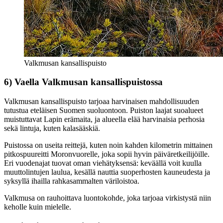
Valkmusan kansallispuisto
6) Vaella Valkmusan kansallispuistossa
Valkmusan kansallispuisto tarjoaa harvinaisen mahdollisuuden
tutustua eteläisen Suomen suoluontoon. Puiston laajat suoalueet
muistuttavat Lapin erämaita, ja alueella elää harvinaisia perhosia
sekä lintuja, kuten kalasääskiä.
Puistossa on useita reittejä, kuten noin kahden kilometrin mittainen
pitkospuureitti Moronvuorelle, joka sopii hyvin päiväretkeilijöille.
Eri vuodenajat tuovat oman viehätyksensä: keväällä voit kuulla
muuttolintujen laulua, kesällä nauttia suoperhosten kauneudesta ja
syksyllä ihailla rahkasammalten väriloistoa.
Valkmusa on rauhoittava luontokohde, joka tarjoaa virkistystä niin
keholle kuin mielelle.