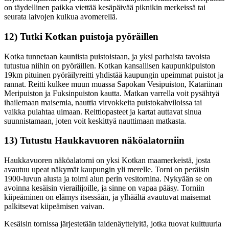
on täydellinen paikka viettää kesäpäivää piknikin merkeissä tai
seurata laivojen kulkua avomerellä.
12) Tutki Kotkan puistoja pyöräillen
Kotka tunnetaan kauniista puistoistaan, ja yksi parhaista tavoista
tutustua niihin on pyöräillen. Kotkan kansallisen kaupunkipuiston
19km pituinen pyöräilyreitti yhdistää kaupungin upeimmat puistot ja
rannat. Reitti kulkee muun muassa Sapokan Vesipuiston, Katariinan
Meripuiston ja Fuksinpuiston kautta. Matkan varrella voit pysähtyä
ihailemaan maisemia, nauttia virvokkeita puistokahviloissa tai
vaikka pulahtaa uimaan. Reittiopasteet ja kartat auttavat sinua
suunnistamaan, joten voit keskittyä nauttimaan matkasta.
13) Tutustu Haukkavuoren näköalatorniin
Haukkavuoren näköalatorni on yksi Kotkan maamerkeistä, josta
avautuu upeat näkymät kaupungin yli merelle. Torni on peräisin
1900-luvun alusta ja toimi alun perin vesitornina. Nykyään se on
avoinna kesäisin vierailijoille, ja sinne on vapaa pääsy. Torniin
kiipeäminen on elämys itsessään, ja ylhäältä avautuvat maisemat
palkitsevat kiipeämisen vaivan.
Kesäisin tornissa järjestetään taidenäyttelyitä, jotka tuovat kulttuuria