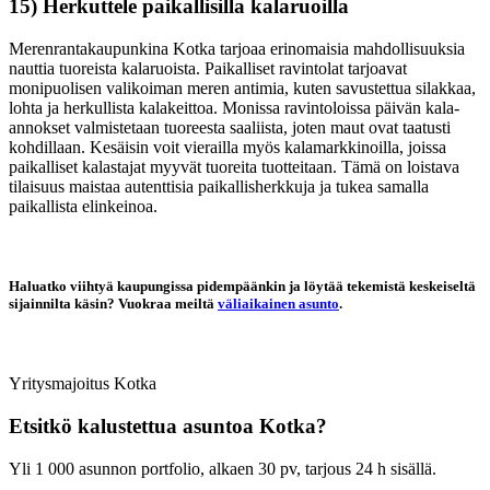
15) Herkuttele paikallisilla kalaruoilla
Merenrantakaupunkina Kotka tarjoaa erinomaisia mahdollisuuksia
nauttia tuoreista kalaruoista. Paikalliset ravintolat tarjoavat
monipuolisen valikoiman meren antimia, kuten savustettua silakkaa,
lohta ja herkullista kalakeittoa. Monissa ravintoloissa päivän kala-
annokset valmistetaan tuoreesta saaliista, joten maut ovat taatusti
kohdillaan. Kesäisin voit vierailla myös kalamarkkinoilla, joissa
paikalliset kalastajat myyvät tuoreita tuotteitaan. Tämä on loistava
tilaisuus maistaa autenttisia paikallisherkkuja ja tukea samalla
paikallista elinkeinoa.
Haluatko viihtyä kaupungissa pidempäänkin ja löytää tekemistä keskeiseltä
sijainnilta käsin? Vuokraa meiltä
väliaikainen asunto
.
Yritysmajoitus
Kotka
Etsitkö kalustettua asuntoa
Kotka
?
Yli 1 000 asunnon portfolio, alkaen 30 pv, tarjous 24 h sisällä.