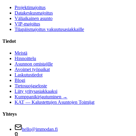
Projektimajoitus
Datakeskusmajoitus
Väliaikainen asunto
VIP-majoitus
Tilapäismajoitus vakuutusasiakkaille
Tiedot
Meistä
Hinnoittelu
Asunnon omistajille
Avoimet työpaikat
Laskutustiedot
Blogi
Tietosuojaseloste
Liity yritysasiakkaaksi
Kumppanikirjautuminen →
KAT — Kalustettujen Asuntojen Toimijat
Yhteys
hello@immodan.fi