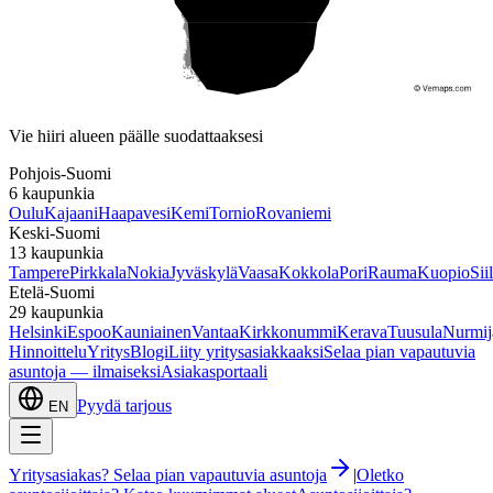
Etelä-Suomi
Vie hiiri alueen päälle suodattaaksesi
Pohjois-Suomi
6
kaupunkia
Oulu
Kajaani
Haapavesi
Kemi
Tornio
Rovaniemi
Keski-Suomi
13
kaupunkia
Tampere
Pirkkala
Nokia
Jyväskylä
Vaasa
Kokkola
Pori
Rauma
Kuopio
Sii
Etelä-Suomi
29
kaupunkia
Helsinki
Espoo
Kauniainen
Vantaa
Kirkkonummi
Kerava
Tuusula
Nurmij
Hinnoittelu
Yritys
Blogi
Liity yritysasiakkaaksi
Selaa pian vapautuvia
asuntoja — ilmaiseksi
Asiakasportaali
Pyydä tarjous
EN
Yritysasiakas? Selaa pian vapautuvia asuntoja
|
Oletko