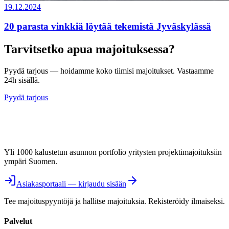
19.12.2024
20 parasta vinkkiä löytää tekemistä Jyväskylässä
Tarvitsetko apua majoituksessa?
Pyydä tarjous — hoidamme koko tiimisi majoitukset. Vastaamme
24h sisällä.
Pyydä tarjous
Yli 1000 kalustetun asunnon portfolio yritysten projektimajoituksiin
ympäri Suomen.
Asiakasportaali — kirjaudu sisään
Tee majoituspyyntöjä ja hallitse majoituksia. Rekisteröidy ilmaiseksi.
Palvelut