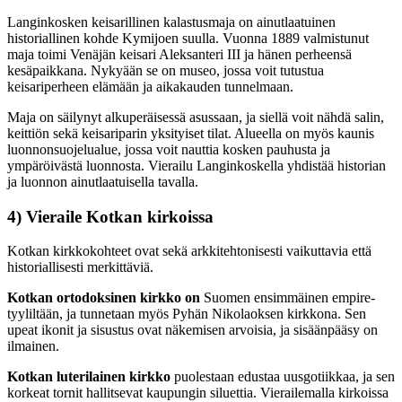
Langinkosken keisarillinen kalastusmaja on ainutlaatuinen
historiallinen kohde Kymijoen suulla. Vuonna 1889 valmistunut
maja toimi Venäjän keisari Aleksanteri III ja hänen perheensä
kesäpaikkana. Nykyään se on museo, jossa voit tutustua
keisariperheen elämään ja aikakauden tunnelmaan.
Maja on säilynyt alkuperäisessä asussaan, ja siellä voit nähdä salin,
keittiön sekä keisariparin yksityiset tilat. Alueella on myös kaunis
luonnonsuojelualue, jossa voit nauttia kosken pauhusta ja
ympäröivästä luonnosta. Vierailu Langinkoskella yhdistää historian
ja luonnon ainutlaatuisella tavalla.
4) Vieraile Kotkan kirkoissa
Kotkan kirkkokohteet ovat sekä arkkitehtonisesti vaikuttavia että
historiallisesti merkittäviä.
Kotkan ortodoksinen kirkko on
Suomen ensimmäinen empire-
tyyliltään, ja tunnetaan myös Pyhän Nikolaoksen kirkkona. Sen
upeat ikonit ja sisustus ovat näkemisen arvoisia, ja sisäänpääsy on
ilmainen.
Kotkan luterilainen kirkko
puolestaan edustaa uusgotiikkaa, ja sen
korkeat tornit hallitsevat kaupungin siluettia. Vierailemalla kirkoissa