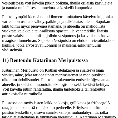
vesipuistossa voit kävellä pitkin polkuja, ihailla erilaisia kasvilajeja
ja nauttia rauhallisesta tunnelmasta keskellä kaupunkia.
Puiston ympäri kiertää noin kilometrin mittainen kävelyreitti, jonka
varrella on useita levähdyspaikkoja ja näköalatasanteita. Sapokan
lahti toimii myös pienvenesatamana, ja alueella on mahdollista
vuokrata kajakkeja tai osallistua opastetuille veneretkille. Iltaisin
puisto valaistaan kauniisti, jolloin vesiputous ja kasvillisuus luovat
maagisen tunnelman. Sapokan Vesipuisto on ehdoton vierailukohde
kaikille, jotka arvostavat luonnon ja maisema-arkkitehtuurin
yhdistelmää.
11) Rentoudu Katariinan Meripuistossa
Katariinan Meripuisto on Kotkan eteläkärjessä sijaitseva laaja
virkistysalue, joka tarjoaa upeat merimaisemat ja monipuoliset
ulkoilumahdollisuudet. Puisto on rakennettu entiselle öljysatama-
alueelle, ja siellä on huomioitu ekologisuus sekä kestävä kehitys.
Voit kävellä pitkin rantaraittia, ihailla taideteoksia tai rentoutua
aurinkoisella nurmikolla.
Puistossa on myös lasten leikkipaikkoja, grillikatos ja frisbeegolf-
rata, joten tekemistä riittää koko perheelle. Erityisen suosittu on
puiston keskellä sijaitseva aurinkokello ja rauhanlabyrintti, jotka
tarjoavat ajateltavaa ja tutkittavaa vierailijoille. Katariinan Meripuisto