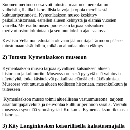
Suomen merimuseossa voit tutustua maamme merenkulun
vaiheisiin, ihailla historiallisia laivoja ja oppia merellisestä
kulttuuriperinnöstä. Kymenlaakson museo keskittyy
paikallishistoriaan, esitellen alueen kehitystä ja elämää vuosien
varrella. Merivartiomuseo puolestaan tarjoaa katsauksen
merivartioston toimintaan ja sen muutoksiin ajan saatossa.
Kesäisin Vellamon edustalla olevaan jäänmurtaja Tarmoon pääsee
tutustumaan sisätiloihin, mikä on ainutlaatuinen elämys.
2) Tutustu Kymenlaakson museoon
Kymenlaakson museo tarjoaa syvällisen katsauksen alueen
historiaan ja kulttuuriin. Museossa on sekä pysyviä että vaihtuvia
näyttelyitä, jotka käsittelevät paikallista elämää eri näkökulmista.
Museossa voit tutustua alueen teolliseen historiaan, merenkulkuun ja
taiteeseen
Kymenlaakson museo toimii alueellisena vastuumuseona, tarjoten
asiantuntijapalveluita ja neuvontaa kulttuuriperinnön saralla. Vierailu
museossa syventää ymmärrystäsi Kotkan ja Kymenlaakson rikkaasta
historiasta.
3) Käy Langinkosken keisarillisella kalastusmajalla