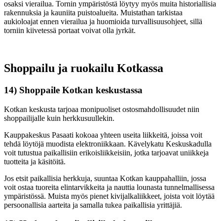
osaksi vierailua. Tornin ympäristöstä löytyy myös muita historiallisia
rakennuksia ja kauniita puistoalueita. Muistathan tarkistaa
aukioloajat ennen vierailua ja huomioida turvallisuusohjeet, sillä
torniin kiivetessä portaat voivat olla jyrkät.
Shoppailu ja ruokailu Kotkassa
14) Shoppaile Kotkan keskustassa
Kotkan keskusta tarjoaa monipuoliset ostosmahdollisuudet niin
shoppailijalle kuin herkkusuullekin.
Kauppakeskus Pasaati kokoaa yhteen useita liikkeitä, joissa voit
tehdä löytöjä muodista elektroniikkaan. Kävelykatu Keskuskadulla
voit tutustua paikallisiin erikoisliikkeisiin, jotka tarjoavat uniikkeja
tuotteita ja käsitöitä.
Jos etsit paikallisia herkkuja, suuntaa Kotkan kauppahalliin, jossa
voit ostaa tuoreita elintarvikkeita ja nauttia lounasta tunnelmallisessa
ympäristössä. Muista myös pienet kivijalkaliikkeet, joista voit löytää
persoonallisia aarteita ja samalla tukea paikallisia yrittäjiä.