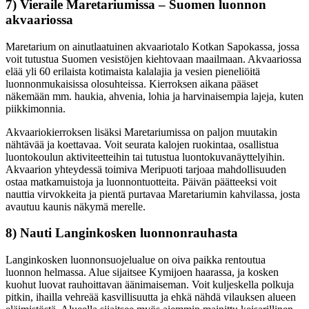
7) Vieraile Maretariumissa – Suomen luonnon
akvaariossa
Maretarium on ainutlaatuinen akvaariotalo Kotkan Sapokassa, jossa
voit tutustua Suomen vesistöjen kiehtovaan maailmaan. Akvaariossa
elää yli 60 erilaista kotimaista kalalajia ja vesien pieneliöitä
luonnonmukaisissa olosuhteissa. Kierroksen aikana pääset
näkemään mm. haukia, ahvenia, lohia ja harvinaisempia lajeja, kuten
piikkimonnia.
Akvaariokierroksen lisäksi Maretariumissa on paljon muutakin
nähtävää ja koettavaa. Voit seurata kalojen ruokintaa, osallistua
luontokoulun aktiviteetteihin tai tutustua luontokuvanäyttelyihin.
Akvaarion yhteydessä toimiva Meripuoti tarjoaa mahdollisuuden
ostaa matkamuistoja ja luonnontuotteita. Päivän päätteeksi voit
nauttia virvokkeita ja pientä purtavaa Maretariumin kahvilassa, josta
avautuu kaunis näkymä merelle.
8) Nauti Langinkosken luonnonrauhasta
Langinkosken luonnonsuojelualue on oiva paikka rentoutua
luonnon helmassa. Alue sijaitsee Kymijoen haarassa, ja kosken
kuohut luovat rauhoittavan äänimaiseman. Voit kuljeskella polkuja
pitkin, ihailla vehreää kasvillisuutta ja ehkä nähdä vilauksen alueen