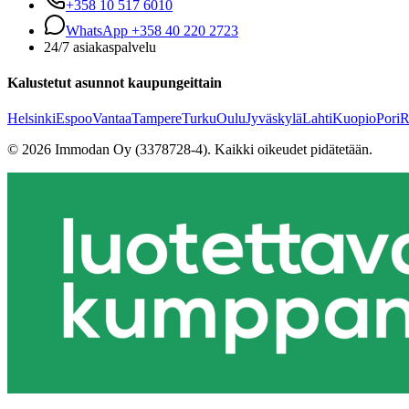
+358 10 517 6010
WhatsApp +358 40 220 2723
24/7 asiakaspalvelu
Kalustetut asunnot kaupungeittain
Helsinki
Espoo
Vantaa
Tampere
Turku
Oulu
Jyväskylä
Lahti
Kuopio
Pori
R
©
2026
Immodan Oy (3378728-4).
Kaikki oikeudet pidätetään.