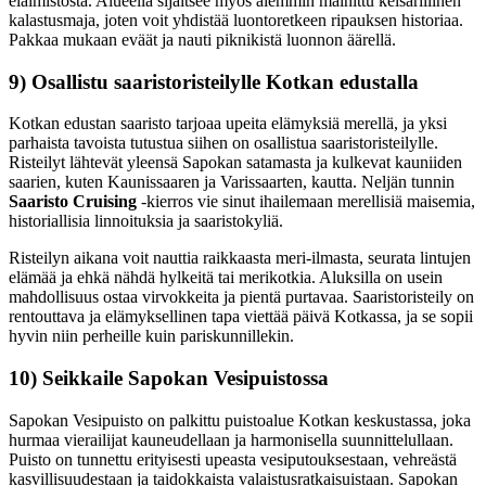
eläimistöstä. Alueella sijaitsee myös aiemmin mainittu keisarillinen
kalastusmaja, joten voit yhdistää luontoretkeen ripauksen historiaa.
Pakkaa mukaan eväät ja nauti piknikistä luonnon äärellä.
9) Osallistu saaristoristeilylle Kotkan edustalla
Kotkan edustan saaristo tarjoaa upeita elämyksiä merellä, ja yksi
parhaista tavoista tutustua siihen on osallistua saaristoristeilylle.
Risteilyt lähtevät yleensä Sapokan satamasta ja kulkevat kauniiden
saarien, kuten Kaunissaaren ja Varissaarten, kautta. Neljän tunnin
Saaristo Cruising
-kierros vie sinut ihailemaan merellisiä maisemia,
historiallisia linnoituksia ja saaristokyliä.
Risteilyn aikana voit nauttia raikkaasta meri-ilmasta, seurata lintujen
elämää ja ehkä nähdä hylkeitä tai merikotkia. Aluksilla on usein
mahdollisuus ostaa virvokkeita ja pientä purtavaa. Saaristoristeily on
rentouttava ja elämyksellinen tapa viettää päivä Kotkassa, ja se sopii
hyvin niin perheille kuin pariskunnillekin.
10) Seikkaile Sapokan Vesipuistossa
Sapokan Vesipuisto on palkittu puistoalue Kotkan keskustassa, joka
hurmaa vierailijat kauneudellaan ja harmonisella suunnittelullaan.
Puisto on tunnettu erityisesti upeasta vesiputouksestaan, vehreästä
kasvillisuudestaan ja taidokkaista valaistusratkaisuistaan. Sapokan