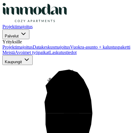
Projektimajoitus
Palvelut
Yrityksille
Projektimajoitus
Datakeskusmajoitus
Vuokra-asunto + kalustuspaketti
Meistä
Avoimet työpaikat
Laskutustiedot
Kaupungit
Pohjois-Suomi
Keski-Suomi