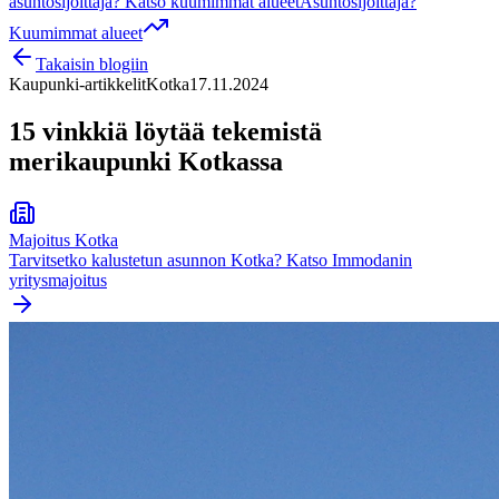
asuntosijoittaja? Katso kuumimmat alueet
Asuntosijoittaja?
Kuumimmat alueet
Takaisin blogiin
Kaupunki-artikkelit
Kotka
17.11.2024
15 vinkkiä löytää tekemistä
merikaupunki Kotkassa
Majoitus
Kotka
Tarvitsetko kalustetun asunnon
Kotka
? Katso Immodanin
yritysmajoitus