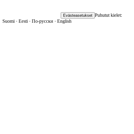
Puhutut kielet:
Evästeasetukset
Suomi · Eesti · По-русски · English