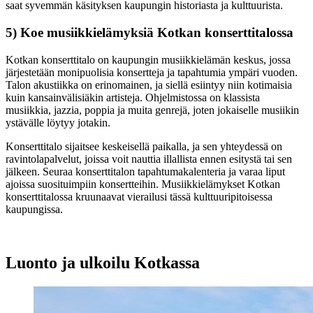
saat syvemmän käsityksen kaupungin historiasta ja kulttuurista.
5) Koe musiikkielämyksiä Kotkan konserttitalossa
Kotkan konserttitalo on kaupungin musiikkielämän keskus, jossa
järjestetään monipuolisia konsertteja ja tapahtumia ympäri vuoden.
Talon akustiikka on erinomainen, ja siellä esiintyy niin kotimaisia
kuin kansainvälisiäkin artisteja. Ohjelmistossa on klassista
musiikkia, jazzia, poppia ja muita genrejä, joten jokaiselle musiikin
ystävälle löytyy jotakin.
Konserttitalo sijaitsee keskeisellä paikalla, ja sen yhteydessä on
ravintolapalvelut, joissa voit nauttia illallista ennen esitystä tai sen
jälkeen. Seuraa konserttitalon tapahtumakalenteria ja varaa liput
ajoissa suosituimpiin konsertteihin. Musiikkielämykset Kotkan
konserttitalossa kruunaavat vierailusi tässä kulttuuripitoisessa
kaupungissa.
Luonto ja ulkoilu Kotkassa