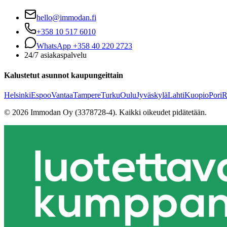
hello@immodan.fi
+358 10 517 6010
WhatsApp +358 40 220 2723
24/7 asiakaspalvelu
Kalustetut asunnot kaupungeittain
Helsinki
Espoo
Vantaa
Tampere
Turku
Oulu
Jyväskylä
Lahti
Kuopio
Pori
R
©
2026
Immodan Oy (3378728-4).
Kaikki oikeudet pidätetään.