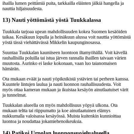
ihailla lumen peittämiä puita, tarkkailla eläinten jälkiä hangella ja
nauttia hiljaisuudesta.
13) Nauti yöttömästä yöstä Tuukkalassa
Tuukkala tarjoaa upean mahdollisuuden kokea Suomen kesäöiden
taikaa. Kesäkuun lopulla ja heinäkuun alussa voit nauttia yöttömästä
yöstä tässä viehättävässä Mikkelin kaupunginosassa.
Suuntaa Tuukkalan kauniiseen luontoon iltamyöhällä. Voit kävellä
rauhallisilla poluilla tai istua järven rannalla ihaillen taivaan värien
muutosta. Aurinko ei laske kokonaan, vaan luo taianomaisen
hämärän.
Ota mukaan eväät ja nauti yöpiknikistä ystävien tai perheen kanssa.
Kuuntele lintujen laulua ja nauti luonnon rauhallisuudesta. Voit
myös ottaa kameran mukaan ja ikuistaa kesäyön ainutlaatuiset värit
ja tunnelmat.
Tuukkalan alueella on myös mahdollisuus yöpyä ulkona. Ota
mukaan teltta tai riippumatto ja koe ainutlaatuinen elämys
nukkumalla valoisassa kesäyössä. Muista kuitenkin kunnioittaa
luontoa ja noudattaa jokamiehenoikeuksia.
14) Patikoi Urpolan luonnonsuojelualueella