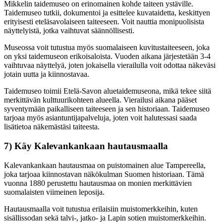
Mikkelin taidemuseo on erinomainen kohde taiteen ystäville.
Taidemuseo tutkii, dokumentoi ja esittelee kuvataidetta, keskittyen
erityisesti eteläsavolaiseen taiteeseen. Voit nauttia monipuolisista
näyttelyistä, jotka vaihtuvat säännöllisesti.
Museossa voit tutustua myös suomalaiseen kuvitustaiteeseen, joka
on yksi taidemuseon erikoisaloista. Vuoden aikana järjestetään 3-4
vaihtuvaa näyttelyä, joten jokaisella vierailulla voit odottaa näkeväsi
jotain uutta ja kiinnostavaa.
Taidemuseo toimii Etelä-Savon aluetaidemuseona, mikä tekee siitä
merkittävän kulttuurikohteen alueella. Vierailusi aikana pääset
syventymään paikalliseen taiteeseen ja sen historiaan. Taidemuseo
tarjoaa myös asiantuntijapalveluja, joten voit halutessasi saada
lisätietoa näkemästäsi taiteesta.
7) Käy Kalevankankaan hautausmaalla
Kalevankankaan hautausmaa on puistomainen alue Tampereella,
joka tarjoaa kiinnostavan näkökulman Suomen historiaan. Tämä
vuonna 1880 perustettu hautausmaa on monien merkittävien
suomalaisten viimeinen leposija.
Hautausmaalla voit tutustua erilaisiin muistomerkkeihin, kuten
sisällissodan sekä talvi-, jatko- ja Lapin sotien muistomerkkeihin.