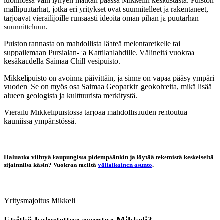
luonnossa vain lyhyen matkan päässä Mikkelin keskustasta. Puiston
mallipuutarhat, jotka eri yritykset ovat suunnitelleet ja rakentaneet,
tarjoavat vierailijoille runsaasti ideoita oman pihan ja puutarhan
suunnitteluun.
Puiston rannasta on mahdollista lähteä melontaretkelle tai
suppailemaan Pursialan- ja Kattilanlahdille. Välineitä vuokraa
kesäkaudella Saimaa Chill vesipuisto.
Mikkelipuisto on avoinna päivittäin, ja sinne on vapaa pääsy ympäri
vuoden. Se on myös osa Saimaa Geoparkin geokohteita, mikä lisää
alueen geologista ja kulttuurista merkitystä.
Vierailu Mikkelipuistossa tarjoaa mahdollisuuden rentoutua
kauniissa ympäristössä.
Haluatko viihtyä kaupungissa pidempäänkin ja löytää tekemistä keskeiseltä
sijainnilta käsin? Vuokraa meiltä
väliaikainen asunto
.
Yritysmajoitus
Mikkeli
Etsitkö kalustettua asuntoa
Mikkeli
?