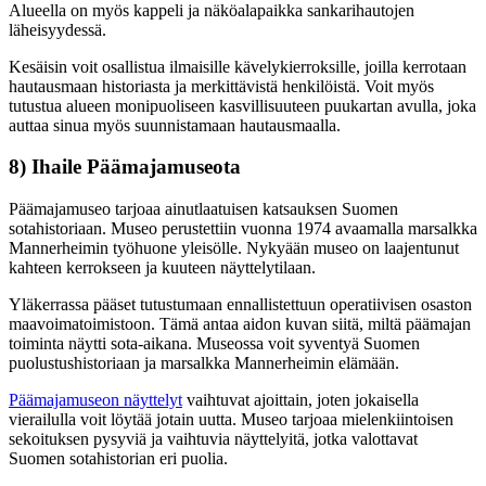
Alueella on myös kappeli ja näköalapaikka sankarihautojen
läheisyydessä.
Kesäisin voit osallistua ilmaisille kävelykierroksille, joilla kerrotaan
hautausmaan historiasta ja merkittävistä henkilöistä. Voit myös
tutustua alueen monipuoliseen kasvillisuuteen puukartan avulla, joka
auttaa sinua myös suunnistamaan hautausmaalla.
8) Ihaile Päämajamuseota
Päämajamuseo tarjoaa ainutlaatuisen katsauksen Suomen
sotahistoriaan. Museo perustettiin vuonna 1974 avaamalla marsalkka
Mannerheimin työhuone yleisölle. Nykyään museo on laajentunut
kahteen kerrokseen ja kuuteen näyttelytilaan.
Yläkerrassa pääset tutustumaan ennallistettuun operatiivisen osaston
maavoimatoimistoon. Tämä antaa aidon kuvan siitä, miltä päämajan
toiminta näytti sota-aikana. Museossa voit syventyä Suomen
puolustushistoriaan ja marsalkka Mannerheimin elämään.
Päämajamuseon näyttelyt
vaihtuvat ajoittain, joten jokaisella
vierailulla voit löytää jotain uutta. Museo tarjoaa mielenkiintoisen
sekoituksen pysyviä ja vaihtuvia näyttelyitä, jotka valottavat
Suomen sotahistorian eri puolia.