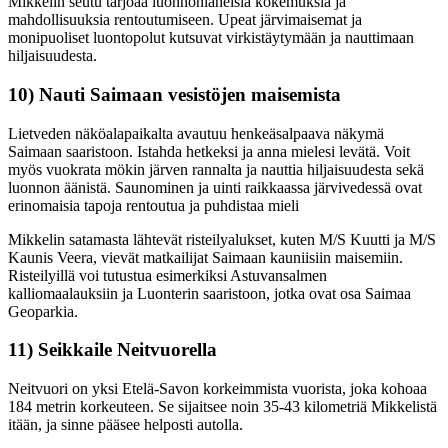
Mikkelin seutu tarjoaa luonnonläheisiä kokemuksia ja
mahdollisuuksia rentoutumiseen. Upeat järvimaisemat ja
monipuoliset luontopolut kutsuvat virkistäytymään ja nauttimaan
hiljaisuudesta.
10) Nauti Saimaan vesistöjen maisemista
Lietveden näköalapaikalta avautuu henkeäsalpaava näkymä
Saimaan saaristoon. Istahda hetkeksi ja anna mielesi levätä. Voit
myös vuokrata mökin järven rannalta ja nauttia hiljaisuudesta sekä
luonnon äänistä. Saunominen ja uinti raikkaassa järvivedessä ovat
erinomaisia tapoja rentoutua ja puhdistaa mieli
Mikkelin satamasta lähtevät risteilyalukset, kuten M/S Kuutti ja M/S
Kaunis Veera, vievät matkailijat Saimaan kauniisiin maisemiin.
Risteilyillä voi tutustua esimerkiksi Astuvansalmen
kalliomaalauksiin ja Luonterin saaristoon, jotka ovat osa Saimaa
Geoparkia.
11) Seikkaile Neitvuorella
Neitvuori on yksi Etelä-Savon korkeimmista vuorista, joka kohoaa
184 metrin korkeuteen. Se sijaitsee noin 35-43 kilometriä Mikkelistä
itään, ja sinne pääsee helposti autolla.