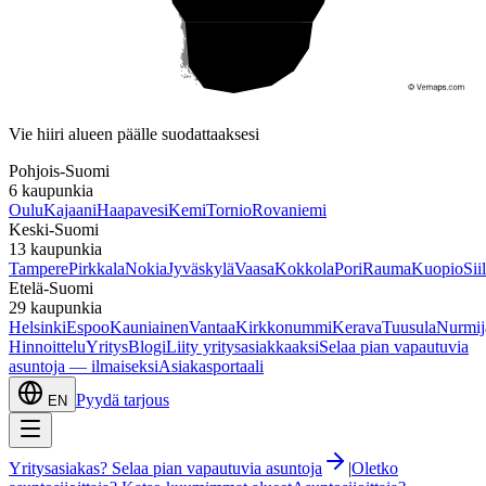
Etelä-Suomi
Vie hiiri alueen päälle suodattaaksesi
Pohjois-Suomi
6
kaupunkia
Oulu
Kajaani
Haapavesi
Kemi
Tornio
Rovaniemi
Keski-Suomi
13
kaupunkia
Tampere
Pirkkala
Nokia
Jyväskylä
Vaasa
Kokkola
Pori
Rauma
Kuopio
Sii
Etelä-Suomi
29
kaupunkia
Helsinki
Espoo
Kauniainen
Vantaa
Kirkkonummi
Kerava
Tuusula
Nurmij
Hinnoittelu
Yritys
Blogi
Liity yritysasiakkaaksi
Selaa pian vapautuvia
asuntoja — ilmaiseksi
Asiakasportaali
Pyydä tarjous
EN
Yritysasiakas? Selaa pian vapautuvia asuntoja
|
Oletko