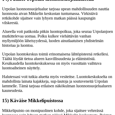
Urpolan luonnonsuojelualue tarjoaa upean mahdollisuuden nauttia
luonnosta aivan Mikkelin keskustan tuntumassa. Virkistävä
retkikohde sijaitsee vain lyhyen matkan päässä kaupungin
vilskeestä.
Alueella voit patikoida pitkin luontopolkua, joka seuraa Urpolanjoen
mutkittelevaa uomaa. Polku kulkee viehättävän vanhan
myllymiljöön läheisyydessä, luoden ainutlaatuisen yhdistelmän
historiaa ja luontoa.
Urpolan luontokeskus toimii erinomaisena lähtöpisteenä retkellesi.
Täältä löydät tietoa alueen kasvillisuudesta ja eläimistöstä.
Kesäkaudella luontokeskuksessa on myös vuosittain vaihtuva
luontoaiheinen näyttely.
Halutessasi voit tutkia aluetta myös vesiteitse. Luontokeskukselta on
mahdollista lainata kajakkeja, sup-lautoja ja soutuveneitä Urpolan
lammelle. Tämä tarjoaa erilaisen näkökulman luonnonsuojelualueen
kauneudesta.
15) Käväise Mikkelipuistossa
Mikkelipuisto on monipuolinen kohde, joka sijaitsee vehreässä