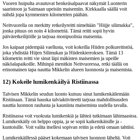
Vuoren huipulta avautuvat henkeäsalpaavat näkymät Luonterin
saaristoon ja Saimaan upeisiin maisemiin. Kirkkaalla säällä voit
nähdä jopa kymmenien kilometrien päähän.
Neitvuorella on merkitty retkeilyreitti nimeltään "Hiijje silimukka",
jonka pituus on noin 4 kilometriä. Tämä reitti sopii hyvin
päiväretkeilijöille ja tarjoaa monipuolisia maisemia.
Jos kaipaat pidempää vaellusta, voit kokeilla Hiiden polkureitistöä,
joka yhdistää Hiijen Silimukan ja Hiidenkierroksen. Tämä 13
kilometrin reitti vie sinut läpi mäkisten maisemien ja upeille
näköalapaikoille. Mihinpä menitkin Neitvuoressa, retki täällä on
erinomainen tapa nauttia Mikkelin alueen luonnosta ja maisemista.
12) Kokeile lumikenkäilyä Ristiinassa
Talvisen Mikkelin seudun luonto kutsuu sinut lumikenkäilemään
Ristiinaan. Tämä hauska talviaktiviteetti tarjoaa mahdollisuuden
nauttia luonnon rauhasta ja kauniista maisemista uudella tavalla.
Ristiinassa voit vuokrata lumikenkiä ja lähteä tutkimaan lähimaastoa.
Lumikenkäily on helppo oppia, ja se sopii kaikenikäisille ja -
kuntoisille. Voit valita itsellesi sopivan reitin ja edetä omaan tahtiisi.
Lumikenkäillessä pääset kokemaan talvisen luonnon läheltä. Voit