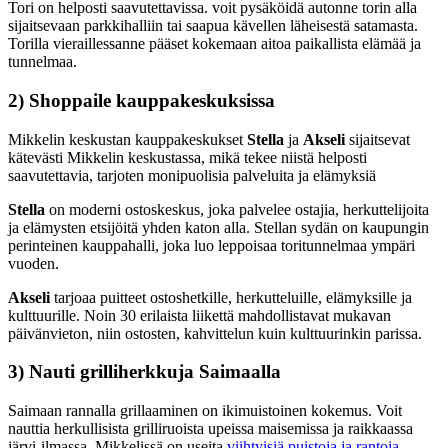
Tori on helposti saavutettavissa. voit pysäköidä autonne torin alla
sijaitsevaan parkkihalliin tai saapua kävellen läheisestä satamasta.
Torilla vieraillessanne pääset kokemaan aitoa paikallista elämää ja
tunnelmaa.
2) Shoppaile kauppakeskuksissa
Mikkelin keskustan kauppakeskukset
Stella
ja
Akseli
sijaitsevat
kätevästi Mikkelin keskustassa, mikä tekee niistä helposti
saavutettavia, tarjoten monipuolisia palveluita ja elämyksiä
Stella
on moderni ostoskeskus, joka palvelee ostajia, herkuttelijoita
ja elämysten etsijöitä yhden katon alla. Stellan sydän on kaupungin
perinteinen kauppahalli, joka luo leppoisaa toritunnelmaa ympäri
vuoden.
Akseli
tarjoaa puitteet ostoshetkille, herkutteluille, elämyksille ja
kulttuurille. Noin 30 erilaista liikettä mahdollistavat mukavan
päivänvieton, niin ostosten, kahvittelun kuin kulttuurinkin parissa.
3) Nauti grilliherkkuja Saimaalla
Saimaan rannalla grillaaminen on ikimuistoinen kokemus. Voit
nauttia herkullisista grilliruoista upeissa maisemissa ja raikkaassa
järvi-ilmassa. Mikkelissä on useita
viihtyisiä puistoja ja rantoja
,