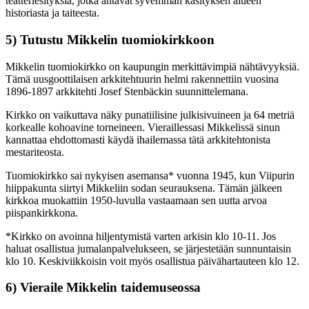
teatteriesityksiä, jotka antavat syvemmän käsityksen alueen
historiasta ja taiteesta.
5) Tutustu Mikkelin tuomiokirkkoon
Mikkelin tuomiokirkko on kaupungin merkittävimpiä nähtävyyksiä.
Tämä uusgoottilaisen arkkitehtuurin helmi rakennettiin vuosina
1896-1897 arkkitehti Josef Stenbäckin suunnittelemana.
Kirkko on vaikuttava näky punatiilisine julkisivuineen ja 64 metriä
korkealle kohoavine torneineen. Vieraillessasi Mikkelissä sinun
kannattaa ehdottomasti käydä ihailemassa tätä arkkitehtonista
mestariteosta.
Tuomiokirkko sai nykyisen asemansa* vuonna 1945, kun Viipurin
hiippakunta siirtyi Mikkeliin sodan seurauksena. Tämän jälkeen
kirkkoa muokattiin 1950-luvulla vastaamaan sen uutta arvoa
piispankirkkona.
*Kirkko on avoinna hiljentymistä varten arkisin klo 10-11. Jos
haluat osallistua jumalanpalvelukseen, se järjestetään sunnuntaisin
klo 10. Keskiviikkoisin voit myös osallistua päivähartauteen klo 12.
6) Vieraile Mikkelin taidemuseossa