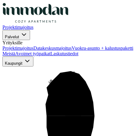
Projektimajoitus
Palvelut
Yrityksille
Projektimajoitus
Datakeskusmajoitus
Vuokra-asunto + kalustuspaketti
Meistä
Avoimet työpaikat
Laskutustiedot
Kaupungit
Pohjois-Suomi
Keski-Suomi