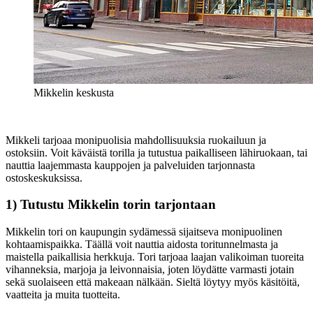
Mikkelin keskusta
Mikkeli tarjoaa monipuolisia mahdollisuuksia ruokailuun ja
ostoksiin. Voit käväistä torilla ja tutustua paikalliseen lähiruokaan, tai
nauttia laajemmasta kauppojen ja palveluiden tarjonnasta
ostoskeskuksissa.
1) Tutustu Mikkelin torin tarjontaan
Mikkelin tori on kaupungin sydämessä sijaitseva monipuolinen
kohtaamispaikka. Täällä voit nauttia aidosta toritunnelmasta ja
maistella paikallisia herkkuja. Tori tarjoaa laajan valikoiman tuoreita
vihanneksia, marjoja ja leivonnaisia, joten löydätte varmasti jotain
sekä suolaiseen että makeaan nälkään. Sieltä löytyy myös käsitöitä,
vaatteita ja muita tuotteita.