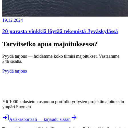
19.12.2024
20 parasta vinkkiä löytää tekemistä Jyväskylässä
Tarvitsetko apua majoituksessa?
Pyydä tarjous — hoidamme koko tiimisi majoitukset. Vastaamme
24h sisällä.
Pyydä tarjous
Yli 1000 kalustetun asunnon portfolio yritysten projektimajoituksiin
ympäri Suomen.
Asiakasportaali — kirjaudu sisään