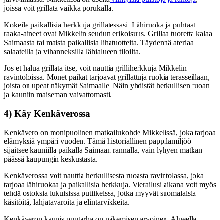
joissa voit grillata vaikka porukalla.
Kokeile paikallisia herkkuja grillatessasi. Lähiruoka ja puhtaat
raaka-aineet ovat Mikkelin seudun erikoisuus. Grillaa tuoretta kalaa
Saimaasta tai maista paikallisia lihatuotteita. Täydennä ateriaa
salaateilla ja vihanneksilla lähialueen tiloilta.
Jos et halua grillata itse, voit nauttia grilliherkkuja Mikkelin
ravintoloissa. Monet paikat tarjoavat grillattuja ruokia terasseillaan,
joista on upeat näkymät Saimaalle. Näin yhdistät herkullisen ruoan
ja kauniin maiseman vaivattomasti.
4) Käy Kenkäverossa
Kenkävero on monipuolinen matkailukohde Mikkelissä, joka tarjoaa
elämyksiä ympäri vuoden. Tämä historiallinen pappilamiljöö
sijaitsee kauniilla paikalla Saimaan rannalla, vain lyhyen matkan
päässä kaupungin keskustasta.
Kenkäverossa voit nauttia herkullisesta ruoasta ravintolassa, joka
tarjoaa lähiruokaa ja paikallisia herkkuja. Vierailusi aikana voit myös
tehdä ostoksia lukuisissa putiikeissa, jotka myyvät suomalaisia
käsitöitä, lahjatavaroita ja elintarvikkeita.
Kenkäveron kaunis puutarha on näkemisen arvoinen. Alueella