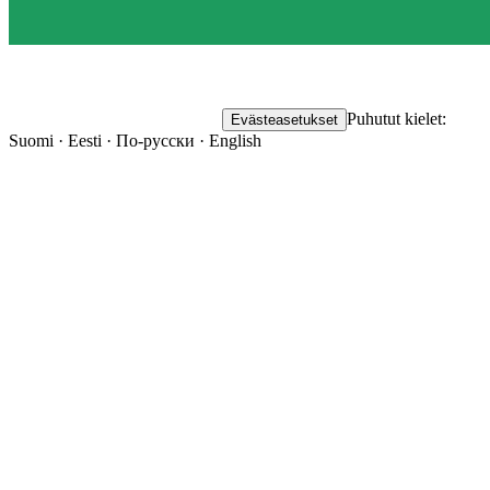
Puhutut kielet:
Evästeasetukset
Suomi · Eesti · По-русски · English