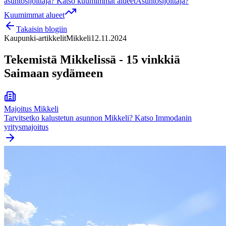
asuntosijoittaja? Katso kuumimmat alueet
Asuntosijoittaja?
Kuumimmat alueet
Takaisin blogiin
Kaupunki-artikkelit
Mikkeli
12.11.2024
‍Tekemistä Mikkelissä - 15 vinkkiä
Saimaan sydämeen
Majoitus
Mikkeli
Tarvitsetko kalustetun asunnon
Mikkeli
? Katso Immodanin
yritysmajoitus