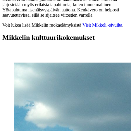
järjestetään myös erilaisia tapahtumia, kuten tunnelmallinen
Yötapahtuma itsenäisyyspäivän aattona. Kenkävero on helposti
saavutettavissa, sillä se sijaitsee viitostien varrella.
Voit lukea lisää Mikkelin ruokaelämyksistä
Visit Mikkeli -sivuilta
.
Mikkelin kulttuurikokemukset