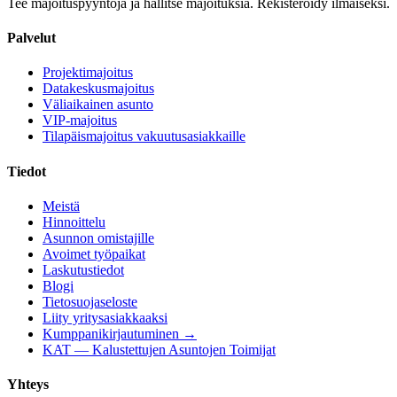
Tee majoituspyyntöjä ja hallitse majoituksia. Rekisteröidy ilmaiseksi.
Palvelut
Projektimajoitus
Datakeskusmajoitus
Väliaikainen asunto
VIP-majoitus
Tilapäismajoitus vakuutusasiakkaille
Tiedot
Meistä
Hinnoittelu
Asunnon omistajille
Avoimet työpaikat
Laskutustiedot
Blogi
Tietosuojaseloste
Liity yritysasiakkaaksi
Kumppanikirjautuminen →
KAT — Kalustettujen Asuntojen Toimijat
Yhteys