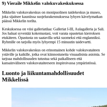
9) Vieraile Mikkelin valokuvakeskuksessa
Mikkelin valokuvakeskus on monipuolinen taidekeskus ja museo,
joka sijaitsee kauniissa suojelurakennuksessa lyhyen kävelymatkan
päässä Mikkelin torilta.
Keskuksessa on viisi galleriatilaa: Galleriat I-III, Aulagalleria ja Sali.
Jos haluat syventää kokemustasi, voit varata opastetun kierroksen
etukäteen. Opastusta on saatavilla sekä suomeksi että englanniksi.
Ryhmille on tarjolla myös lyhyempi 15 minuutin taidevartti.
Mikkelin valokuvakeskus on erinomainen kohde valokuvataiteen
ystäville ja kaikille, jotka ovat kiinnostuneita visuaalisista asioista. Se
tarjoaa mahdollisuuden tutustua sekä paikalliseen että
kansainväliseen valokuvataiteeseen inspiroivassa ympäristössä.
Luonto ja liikuntamahdollisuudet
Mikkelissä