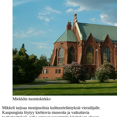
Miekklin tuomiokirkko
Mikkeli tarjoaa monipuolisia kulttuurielämyksiä vierailijalle.
Kaupungista löytyy kiehtovia museoita ja vaikuttavia