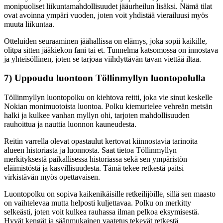
monipuoliset liikuntamahdollisuudet jääurheilun lisäksi. Nämä tilat
ovat avoinna ympäri vuoden, joten voit yhdistää vierailuusi myös
muuta liikuntaa.
Otteluiden seuraaminen jäähallissa on elämys, joka sopii kaikille,
olitpa sitten jääkiekon fani tai et. Tunnelma katsomossa on innostava
ja yhteisöllinen, joten se tarjoaa viihdyttävän tavan viettää iltaa.
7) Uppoudu luontoon Töllinmyllyn luontopolulla
Töllinmyllyn luontopolku on kiehtova reitti, joka vie sinut keskelle
Nokian monimuotoista luontoa. Polku kiemurtelee vehreän metsän
halki ja kulkee vanhan myllyn ohi, tarjoten mahdollisuuden
rauhoittua ja nauttia luonnon kauneudesta.
Reitin varrella olevat opastaulut kertovat kiinnostavia tarinoita
alueen historiasta ja luonnosta. Saat tietoa Töllinmyllyn
merkityksestä paikallisessa historiassa sekä sen ympäristön
eläimistöstä ja kasvillisuudesta. Tämä tekee retkestä paitsi
virkistävän myös opettavaisen.
Luontopolku on sopiva kaikenikäisille retkeilijöille, sillä sen maasto
on vaihtelevaa mutta helposti kuljettavaa. Polku on merkitty
selkeästi, joten voit kulkea rauhassa ilman pelkoa eksymisestä.
Hyvät kengät ja säänmukainen vaatetus tekevät retkestä