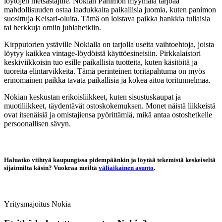
löytöjen metsästäjille. Nokian Panimon myymälä tarjoaa
mahdollisuuden ostaa laadukkaita paikallisia juomia, kuten panimon
suosittuja Keisari-oluita. Tämä on loistava paikka hankkia tuliaisia
tai herkkuja omiin juhlahetkiin.
Kirpputorien ystäville Nokialla on tarjolla useita vaihtoehtoja, joista
löytyy kaikkea vintage-löydöistä käyttöesineisiin. Pirkkalaistori
keskiviikkoisin tuo esille paikallisia tuotteita, kuten käsitöitä ja
tuoreita elintarvikkeita. Tämä perinteinen toritapahtuma on myös
erinomainen paikka tavata paikallisia ja kokea aitoa toritunnelmaa.
Nokian keskustan erikoisliikkeet, kuten sisustuskaupat ja
muotiliikkeet, täydentävät ostoskokemuksen. Monet näistä liikkeistä
ovat itsenäisiä ja omistajiensa pyörittämiä, mikä antaa ostoshetkelle
persoonallisen sävyn.
Haluatko viihtyä kaupungissa pidempäänkin ja löytää tekemistä keskeiseltä
sijainnilta käsin? Vuokraa meiltä
väliaikainen asunto
.
Yritysmajoitus
Nokia