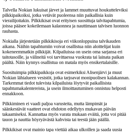
Talvella Nokian lukuisat järvet ja lammet muuttuvat houkutteleviksi
pilkkipaikoiksi, jotka vetävät puoleensa niin paikallisia kuin
vierailijoitakin. Pilkkikisat ovat erityisen suosittuja talvitapahtumia,
joissa pääsee kokeilemaan kalaonnea ja nauttimaan talvisen luonnon
rauhasta.
Nokialla järjestetään pilkkikisoja eri viikonloppuina talvikauden
aikana. Näihin tapahtumiin voivat osallistua niin aloittelijat kuin
kokeneemmatkin pilkkijät. Kilpailuissa on usein oma sarjansa eri
taitotasoille, ja välineitä voi tarvittaessa vuokrata tai lainata paikan
päältä. Näin kynnys osallistua on matala myös ensikertalaisille.
Suosituimpia pilkkipaikkoja ovat esimerkiksi Alisenjärvi ja muut
Nokian lähialueen vesistöt, jotka tarjoavat monipuolisen kalakannan.
Tarkemmat tiedot tulevista kilpailuista löytyvät paikallisista
tapahtumakalentereista, ja usein ilmoittautuminen onnistuu helposti
ennakkoon.
Pilkkiminen ei vaadi paljoa varusteita, mutta lämpimät ja
säänkestävät vaatteet ovat ehdoton edellytys mukavan päivän
takaamiseksi. Kannattaa myös varata mukaan eväitä, jotta voi pitää
tauon ja nauttia höyryävästä kahvista tai teestä jään päällä.
Pilkkikisat ovat mainio tapa viettää aikaa ulkoillen ja saada uusia