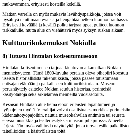
mukavamman, erityisesti kosteilla keleillä.
Matkan varrella on myös mukavia levähdyspaikkoja, joissa voit
pysähtyä nauttimaan eväistä ja hengähtää hetken luonnon rauhassa.
Erityisesti keväällä ja kesällä polku tarjoaa upeat puitteet luonnon
tarkkailulle, mutta alue on viehättävä myös syksyn ruskan aikaan.
Kulttuurikokemukset Nokialla
8) Tutustu Hinttalan kotiseutumuseoon
Hinttalan kotiseutumuseo tarjoaa kiehtovan aikamatkan Nokian
menneisyyteen. Tämä 1800-luvulta peräisin oleva pihapiiri koostuu
useista historiallisista rakennuksista, joissa pääsee tutustumaan
entisajan elämään ja paikalliseen kulttuurihistoriaan. Museon
perusnäyttely esittelee Nokian seudun historiaa, perinteisiä
käsityötaitoja sekä arkielämää menneiltä vuosisadoilta.
Kesäisin Hinttalan alue herää eloon erilaisten tapahtumien ja
työpajojen myötä. Vierailijat voivat osallistua esimerkiksi perinteisiin
kädentaitotyöpajoihin, nauttia museokahvilan antimista tai seurata
elävää musiikkia ja teatteriesityksiä museon pihapiirissä. Alueella
järjestetään myös vaihtuvia näyttelyitä, jotka tuovat esille paikallisten
taiteilijoiden ja käsityöläisten töitä.