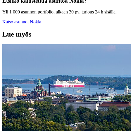
Etsitkö kalustettua asuntoa
Nokia
?
Yli 1 000 asunnon portfolio, alkaen 30 pv, tarjous 24 h sisällä.
Katso asunnot
Nokia
Lue myös