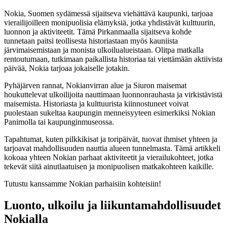
Nokia, Suomen sydämessä sijaitseva viehättävä kaupunki, tarjoaa
vierailijoilleen monipuolisia elämyksiä, jotka yhdistävät kulttuurin,
luonnon ja aktiviteetit. Tämä Pirkanmaalla sijaitseva kohde
tunnetaan paitsi teollisesta historiastaan myös kauniista
järvimaisemistaan ja monista ulkoilualueistaan. Olitpa matkalla
rentoutumaan, tutkimaan paikallista historiaa tai viettämään aktiivista
päivää, Nokia tarjoaa jokaiselle jotakin.
Pyhäjärven rannat, Nokianvirran alue ja Siuron maisemat
houkuttelevat ulkoilijoita nauttimaan luonnonrauhasta ja virkistävistä
maisemista. Historiasta ja kulttuurista kiinnostuneet voivat
puolestaan sukeltaa kaupungin menneisyyteen esimerkiksi Nokian
Panimolla tai kaupunginmuseossa.
Tapahtumat, kuten pilkkikisat ja toripäivät, tuovat ihmiset yhteen ja
tarjoavat mahdollisuuden nauttia alueen tunnelmasta. Tämä artikkeli
kokoaa yhteen Nokian parhaat aktiviteetit ja vierailukohteet, jotka
tekevät siitä ainutlaatuisen ja monipuolisen matkakohteen kaikille.
Tutustu kanssamme Nokian parhaisiin kohteisiin!
Luonto, ulkoilu ja liikuntamahdollisuudet
Nokialla