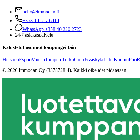
hello@immodan.fi
+358 10 517 6010
WhatsApp +358 40 220 2723
24/7 asiakaspalvelu
Kalustetut asunnot kaupungeittain
Helsinki
Espoo
Vantaa
Tampere
Turku
Oulu
Jyväskylä
Lahti
Kuopio
Pori
R
©
2026
Immodan Oy (3378728-4).
Kaikki oikeudet pidätetään.