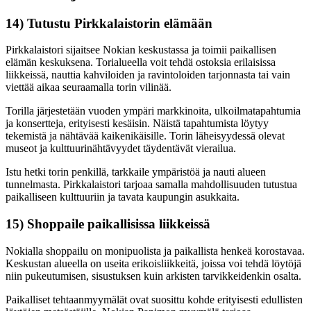
14) Tutustu Pirkkalaistorin elämään
Pirkkalaistori sijaitsee Nokian keskustassa ja toimii paikallisen
elämän keskuksena. Torialueella voit tehdä ostoksia erilaisissa
liikkeissä, nauttia kahviloiden ja ravintoloiden tarjonnasta tai vain
viettää aikaa seuraamalla torin vilinää.
Torilla järjestetään vuoden ympäri markkinoita, ulkoilmatapahtumia
ja konsertteja, erityisesti kesäisin. Näistä tapahtumista löytyy
tekemistä ja nähtävää kaikenikäisille. Torin läheisyydessä olevat
museot ja kulttuurinähtävyydet täydentävät vierailua.
Istu hetki torin penkillä, tarkkaile ympäristöä ja nauti alueen
tunnelmasta. Pirkkalaistori tarjoaa samalla mahdollisuuden tutustua
paikalliseen kulttuuriin ja tavata kaupungin asukkaita.
15) Shoppaile paikallisissa liikkeissä
Nokialla shoppailu on monipuolista ja paikallista henkeä korostavaa.
Keskustan alueella on useita erikoisliikkeitä, joissa voi tehdä löytöjä
niin pukeutumisen, sisustuksen kuin arkisten tarvikkeidenkin osalta.
Paikalliset tehtaanmyymälät ovat suosittu kohde erityisesti edullisten