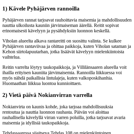
1) Kävele Pyhäjärven rannoilla
Pyhäjärven rannat tarjoavat rauhoittavia maisemia ja mahdollisuuden
nauttia ulkoilusta kauniin järvimaiseman äärellä. Reitit sopivat
erinomaisesti kävelyyn ja pysähdyksiin luonnon keskellä.
Viholan alueelta alkava rantareitti on suosittu valinta. Se kulkee
Pyhäjärven rantaviivaa ja ohittaa paikkoja, kuten Viholan sataman ja
Kehon siirtolapuutarhan, jotka lisäävät kävelyyn mielenkiintoista
vaihtelua.
Reitin varrelta löytyy taukopaikkoja, ja Villilänsaaren alueella voit
ihailla erityisen kauniita järvimaisemia. Rannoilla liikkuessa voi
myös nähdä paikallisia lintulajeja, kuten valkoposkihanhia.
Huomaathan liikkua luontoa kunnioittaen.
2) Vietä päivä Nokianvirran varrella
Nokianvirta on kaunis kohde, joka tarjoaa mahdollisuuksia
rentoutua ja nauttia luonnon rauhasta. Päivän voi aloittaa
rauhallisella kävelyllä virran varren poluilla, jotka tarjoavat avaria
maisemia ja idyllisiä taukopaikkoja.
Tehdassaaressa sijaitseva Tehdas 108 on mielenkiintoinen