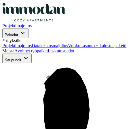
Projektimajoitus
Palvelut
Yrityksille
Projektimajoitus
Datakeskusmajoitus
Vuokra-asunto + kalustuspaketti
Meistä
Avoimet työpaikat
Laskutustiedot
Kaupungit
Pohjois-Suomi
Keski-Suomi