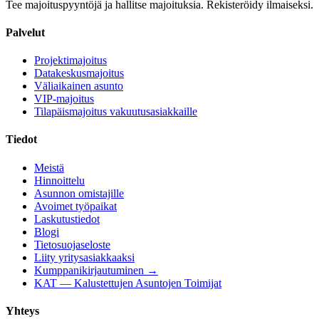
Tee majoituspyyntöjä ja hallitse majoituksia. Rekisteröidy ilmaiseksi.
Palvelut
Projektimajoitus
Datakeskusmajoitus
Väliaikainen asunto
VIP-majoitus
Tilapäismajoitus vakuutusasiakkaille
Tiedot
Meistä
Hinnoittelu
Asunnon omistajille
Avoimet työpaikat
Laskutustiedot
Blogi
Tietosuojaseloste
Liity yritysasiakkaaksi
Kumppanikirjautuminen →
KAT — Kalustettujen Asuntojen Toimijat
Yhteys