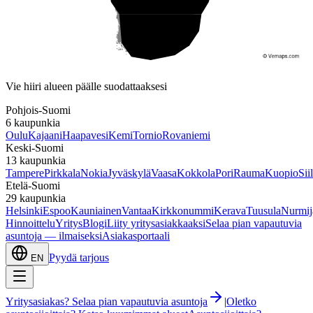
Etelä-Suomi
Vie hiiri alueen päälle suodattaaksesi
Pohjois-Suomi
6
kaupunkia
Oulu
Kajaani
Haapavesi
Kemi
Tornio
Rovaniemi
Keski-Suomi
13
kaupunkia
Tampere
Pirkkala
Nokia
Jyväskylä
Vaasa
Kokkola
Pori
Rauma
Kuopio
Sii
Etelä-Suomi
29
kaupunkia
Helsinki
Espoo
Kauniainen
Vantaa
Kirkkonummi
Kerava
Tuusula
Nurmij
Hinnoittelu
Yritys
Blogi
Liity yritysasiakkaaksi
Selaa pian vapautuvia
asuntoja — ilmaiseksi
Asiakasportaali
Pyydä tarjous
EN
Yritysasiakas? Selaa pian vapautuvia asuntoja
|
Oletko