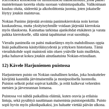
maistelemaan tuoreita oluita suoraan valmistuspaikalla. Valikoimaan
kuuluu oluita, siidereitä ja alkoholittomia juomia, joten jokaiselle
löytyy jotakin maistuvaa.
Nokian Panimo järjestää avoimia panimokierroksia noin kerran
kuukaudessa, mutta yksityisryhmille voidaan järjestää kierroksia
myös tilauksesta. Kannattaa tarkistaa ajankohdat etukäteen ja varata
paikka kierrokselle, sillä nämä tapahtumat ovat suosittuja.
Vierailu panimolla on paitsi makuelämys myös mahdollisuus oppia
lisää paikallisesta käsityöläisyydestä ja yrityksen historiasta. Tämä
vierailukohde sopii mainiosti niin oluen ystäville kuin muillekin,
jotka haluavat kokea jotakin ainutlaatuista Nokian-reissullaan.
12) Kävele Harjuniemen puistossa
Harjuniemen puisto on Nokian rauhallinen keidas, joka houkuttelee
kävijöitä kauniilla järvimaisemilla ja monipuolisella luonnolla.
Puiston selkeät polut sopivat kaikille, ja reitit kulkevat vehreiden
metsien ja järvenrannan lomassa.
Puistossa voi nähdä paikallisia eläimiä, kuten oravia ja erilaisia
lintuja, sekä pysähtyä nauttimaan maisemista puistonpenkillä. Puisto
sopii hyvin myös piknikpaikaksi, jos haluatte viettää päivän ulkona.