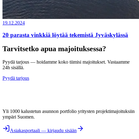
19.12.2024
20 parasta vinkkiä löytää tekemistä Jyväskylässä
Tarvitsetko apua majoituksessa?
Pyydä tarjous — hoidamme koko tiimisi majoitukset. Vastaamme
24h sisällä.
Pyydä tarjous
Yli 1000 kalustetun asunnon portfolio yritysten projektimajoituksiin
ympäri Suomen.
Asiakasportaali — kirjaudu sisään