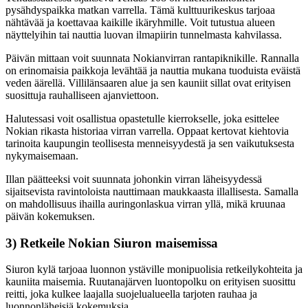
pysähdyspaikka matkan varrella. Tämä kulttuurikeskus tarjoaa
nähtävää ja koettavaa kaikille ikäryhmille. Voit tutustua alueen
näyttelyihin tai nauttia luovan ilmapiirin tunnelmasta kahvilassa.
Päivän mittaan voit suunnata Nokianvirran rantapiknikille. Rannalla
on erinomaisia paikkoja levähtää ja nauttia mukana tuoduista eväistä
veden äärellä. Villilänsaaren alue ja sen kauniit sillat ovat erityisen
suosittuja rauhalliseen ajanviettoon.
Halutessasi voit osallistua opastetulle kierrokselle, joka esittelee
Nokian rikasta historiaa virran varrella. Oppaat kertovat kiehtovia
tarinoita kaupungin teollisesta menneisyydestä ja sen vaikutuksesta
nykymaisemaan.
Illan päätteeksi voit suunnata johonkin virran läheisyydessä
sijaitsevista ravintoloista nauttimaan maukkaasta illallisesta. Samalla
on mahdollisuus ihailla auringonlaskua virran yllä, mikä kruunaa
päivän kokemuksen.
3) Retkeile Nokian Siuron maisemissa
Siuron kylä tarjoaa luonnon ystäville monipuolisia retkeilykohteita ja
kauniita maisemia. Ruutanajärven luontopolku on erityisen suosittu
reitti, joka kulkee laajalla suojelualueella tarjoten rauhaa ja
luonnonläheisiä kokemuksia.