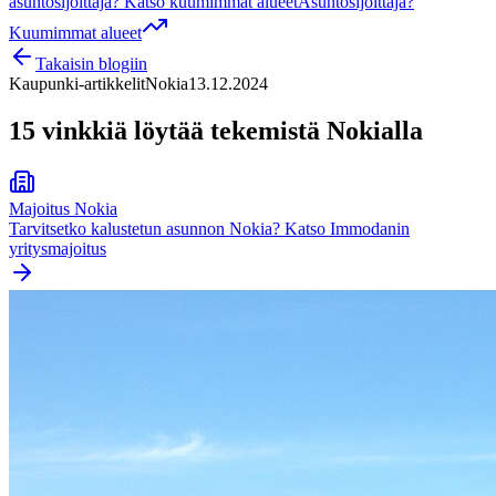
asuntosijoittaja? Katso kuumimmat alueet
Asuntosijoittaja?
Kuumimmat alueet
Takaisin blogiin
Kaupunki-artikkelit
Nokia
13.12.2024
15 vinkkiä löytää tekemistä Nokialla
Majoitus
Nokia
Tarvitsetko kalustetun asunnon
Nokia
? Katso Immodanin
yritysmajoitus