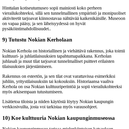
Hinttalan kotiseutumuseo sopii mainiosti koko perheen
vierailukohteeksi, sillä sen tunnelmallinen ympäristö ja monipuoliset
aktiviteetit tarjoavat kiinnostavaa nähtävää kaikenikäisille. Museoon
on vapaa pääsy, ja sen läheisyydessä on hyvät
pysäköintimahdollisuudet..
9) Tutustu Nokian Kerholaan
Nokian Kerhola on historiallinen ja viehättävä rakennus, joka toimii
kulttuuri- ja juhlatilaisuuksien tapahtumapaikkana. Kerholan
juhlasali ja muut tilat tarjoavat tunnelmalliset puitteet erilaisten
tilaisuuksien järjestämiseen.
Rakennus on esteetön, ja sen tilat ovat varattavissa esimerkiksi
juhliin, yritystilaisuuksiin tai kokouksiin. Historiaansa vaaliva
Kerhola on osa Nokian kulttuuriperintöä ja sopii vierailukohteeksi
myös arkisempaan tutustumiseen.
Lisätietoa tiloista ja niiden käytöstä löytyy Nokian kaupungin
verkkosivuilta, josta voi tarkistaa myös varausohjeet.
10) Koe kulttuuria Nokian kaupunginmuseossa
Nokian kaupunginmuseo tarjoaa mielenkiintoisen katsauksen