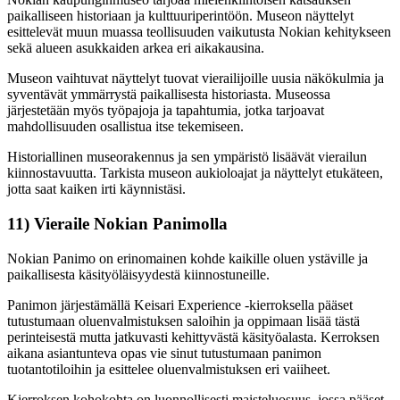
paikalliseen historiaan ja kulttuuriperintöön. Museon näyttelyt
esittelevät muun muassa teollisuuden vaikutusta Nokian kehitykseen
sekä alueen asukkaiden arkea eri aikakausina.
Museon vaihtuvat näyttelyt tuovat vierailijoille uusia näkökulmia ja
syventävät ymmärrystä paikallisesta historiasta. Museossa
järjestetään myös työpajoja ja tapahtumia, jotka tarjoavat
mahdollisuuden osallistua itse tekemiseen.
Historiallinen museorakennus ja sen ympäristö lisäävät vierailun
kiinnostavuutta. Tarkista museon aukioloajat ja näyttelyt etukäteen,
jotta saat kaiken irti käynnistäsi.
11) Vieraile Nokian Panimolla
Nokian Panimo on erinomainen kohde kaikille oluen ystäville ja
paikallisesta käsityöläisyydestä kiinnostuneille.
Panimon järjestämällä Keisari Experience -kierroksella pääset
tutustumaan oluenvalmistuksen saloihin ja oppimaan lisää tästä
perinteisestä mutta jatkuvasti kehittyvästä käsityöalasta. Kerroksen
aikana asiantunteva opas vie sinut tutustumaan panimon
tuotantotiloihin ja esittelee oluenvalmistuksen eri vaiiheet.
Kierroksen kohokohta on luonnollisesti maisteluosuus, jossa pääset