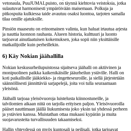
vetonaula, PuuJUMALpuisto, on täynnä kiehtovia veistoksia, jotka
sulautuvat harmonisesti ympäröivään maisemaan. Polkuja ja
pitkospuita kulkiessa taide avautuu osaksi luontoa, tarjoten samalla
tilaa omille ajatuksille.
Pinsiön maaseutu on erinomainen valinta, kun haluat irtautua arjesta
ja nauttia luonnon rauhasta. Alueen historia, kulttuuri ja luonto
tarjoavat ainutlaatuisen kokemuksen, joka sopii niin yksittäisille
matkailijoille kuin perheillekin.
6) Käy Nokian jäähallilla
Nokian keskusurheilupuistossa sijaitseva jäähalli on aktiivinen ja
monipuolinen paikka kaikenikäisille jääurheilun ystäville. Halli on
koti paikallisille jääkiekko- ja ringetteseuroille, ja siellä järjestetään
säännöllisesti jännittäviä sarjapelejä, joita voi tulla seuraamaan
yleisönä.
Jäähalli tarjoaa yleisövuoroja luistelusta kiinnostuneille, ja
talvilomien aikaan niitä on tarjolla erityisen paljon. Yleisövuoroilla
pääset nauttimaan jäällä liukumisesta joko yksin tai yhdessä perheen
ja ystävien kanssa. Muistathan ottaa mukaasi kypärän ja muita
suojavarusteita turvallisuuden takaamiseksi.
Hallin yhteydessä on myös kuntosali ja peilisali, jotka tarjoavat