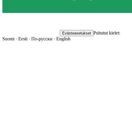
Puhutut kielet:
Evästeasetukset
Suomi · Eesti · По-русски · English