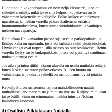
Luontopolun kokonaispituus on noin neljä kilometriä, ja se on
selkeästi merkitty, mikä tekee siitä helposti kuljettavan myös
vähemmän kokeneille retkeilijöille. Polku kulkee vaihtelevassa
maastossa, ja matkan varrella pääsee ihailemaan erilaisia
luonnonmuodostelmia, kuten suuria siirtolohkareita ja vanhojen
metsien naavapartoja.
Reitti alkaa Haukankadun päässä sijaitsevalta parkkipaikalta, ja
lähtöpaikalla on opastaulu, josta voi tarkistaa reitin yksityiskohdat.
Hyvät kengät ovat tarpeen, sillä maasto on osin kivikkoista. Reitin
varrelta löytyy myös taukopaikkoja, joissa voi pysähtyä nauttimaan
mukaan otettuja eväitä.
Jos aikaa ja intoa riittää, Siuron alueella on useita muitakin reittejä,
kuten Nokian saariston polkuverkosto. Alueen luonto on
vaihtelevaa, ja jokaisella retkellä on mahdollisuus löytää jotakin
uutta.
Retkeily Siuron maisemissa tarjoaa mahdollisuuden nauttia
rauhallisista järvimaisemista ja raittiista ilmasta. Kuljitpa reitit jalan
tai pyörällä, Siuro on erinomainen paikka tutustua Nokian
kauniiseen luontoon.
4) Osallistu Pilkkikisaan Nokialla