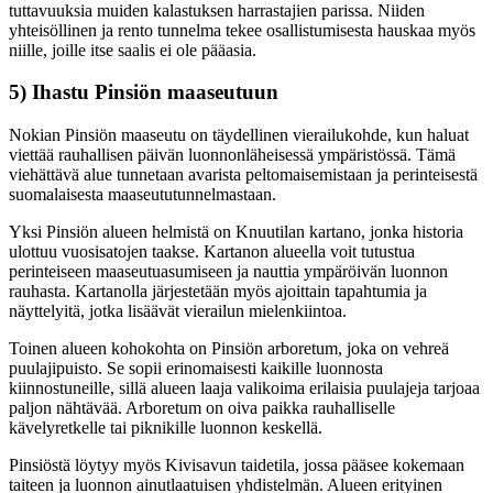
tuttavuuksia muiden kalastuksen harrastajien parissa. Niiden
yhteisöllinen ja rento tunnelma tekee osallistumisesta hauskaa myös
niille, joille itse saalis ei ole pääasia.
5) Ihastu Pinsiön maaseutuun
Nokian Pinsiön maaseutu on täydellinen vierailukohde, kun haluat
viettää rauhallisen päivän luonnonläheisessä ympäristössä. Tämä
viehättävä alue tunnetaan avarista peltomaisemistaan ja perinteisestä
suomalaisesta maaseututunnelmastaan.
Yksi Pinsiön alueen helmistä on Knuutilan kartano, jonka historia
ulottuu vuosisatojen taakse. Kartanon alueella voit tutustua
perinteiseen maaseutuasumiseen ja nauttia ympäröivän luonnon
rauhasta. Kartanolla järjestetään myös ajoittain tapahtumia ja
näyttelyitä, jotka lisäävät vierailun mielenkiintoa.
Toinen alueen kohokohta on Pinsiön arboretum, joka on vehreä
puulajipuisto. Se sopii erinomaisesti kaikille luonnosta
kiinnostuneille, sillä alueen laaja valikoima erilaisia puulajeja tarjoaa
paljon nähtävää. Arboretum on oiva paikka rauhalliselle
kävelyretkelle tai piknikille luonnon keskellä.
Pinsiöstä löytyy myös Kivisavun taidetila, jossa pääsee kokemaan
taiteen ja luonnon ainutlaatuisen yhdistelmän. Alueen erityinen