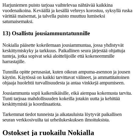
Harjuniemen puisto tarjoaa vaihtelevaa nähtävää kaikkina
vuodenaikoina. Keväällä ja kesällä vehreys korostuu, syksyllä ruska
värittää maisemat, ja talvella puisto muuttuu lumiseksi
satumaisemaksi.
13) Osallistu jousiammuntatunnille
Nokialla pääsette kokeilemaan jousiammuntaa, jossa yhdistyvät
keskittymiskyky ja tarkkuus. Paikallinen seura järjestää ohjattuja
tunteja, jotka sopivat sekä aloittelijoille että kokeneemmille
harrastajille.
Tunnilla opitte perusasiat, kuten oikean ampuma-asennon ja jousen
käytön. Käytössä on kaikki tarvittavat välineet, ja ammattitaitoinen
ohjaaja huolehtii turvallisuudesta ja antaa vinkkejä ampumiseen.
Jousiammunta sopii kaikenikäisille, eikä aiempaa kokemusta tarvita.
Tunti tarjoaa mahdollisuuden kokeilla jotakin uutta ja kehittää
keskittymistä ja koordinaatiota.
Tarkemmat tiedot tunneista ja aikatauluista löytyvät paikallisen
seuran verkkosivuilta tai urheilukeskuksen ilmoituksista.
Ostokset ja ruokailu Nokialla