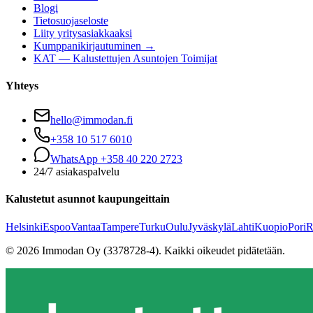
Blogi
Tietosuojaseloste
Liity yritysasiakkaaksi
Kumppanikirjautuminen →
KAT — Kalustettujen Asuntojen Toimijat
Yhteys
hello@immodan.fi
+358 10 517 6010
WhatsApp +358 40 220 2723
24/7 asiakaspalvelu
Kalustetut asunnot kaupungeittain
Helsinki
Espoo
Vantaa
Tampere
Turku
Oulu
Jyväskylä
Lahti
Kuopio
Pori
R
©
2026
Immodan Oy (3378728-4).
Kaikki oikeudet pidätetään.