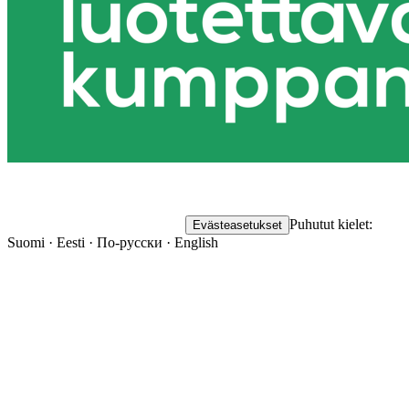
Puhutut kielet:
Evästeasetukset
Suomi · Eesti · По-русски · English