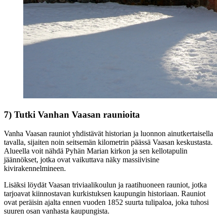
7) Tutki Vanhan Vaasan raunioita
Vanha Vaasan rauniot yhdistävät historian ja luonnon ainutkertaisella
tavalla, sijaiten noin seitsemän kilometrin päässä Vaasan keskustasta.
Alueella voit nähdä Pyhän Marian kirkon ja sen kellotapulin
jäännökset, jotka ovat vaikuttava näky massiivisine
kivirakennelmineen.
Lisäksi löydät Vaasan triviaalikoulun ja raatihuoneen rauniot, jotka
tarjoavat kiinnostavan kurkistuksen kaupungin historiaan. Rauniot
ovat peräisin ajalta ennen vuoden 1852 suurta tulipaloa, joka tuhosi
suuren osan vanhasta kaupungista.