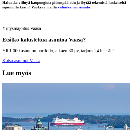
Haluatko viihtyä kaupungissa pidempäänkin ja löytää tekemistä keskeiseltä
sijainnilta käsin? Vuokraa meiltä
väliaikainen asunto
.
Yritysmajoitus
Vaasa
Etsitkö kalustettua asuntoa
Vaasa
?
Yli 1 000 asunnon portfolio, alkaen 30 pv, tarjous 24 h sisällä.
Katso asunnot
Vaasa
Lue myös