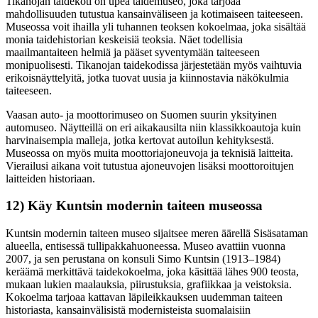
Tikanojan taidekoti on upea taidemuseo, joka tarjoaa
mahdollisuuden tutustua kansainväliseen ja kotimaiseen taiteeseen.
Museossa voit ihailla yli tuhannen teoksen kokoelmaa, joka sisältää
monia taidehistorian keskeisiä teoksia. Näet todellisia
maailmantaiteen helmiä ja pääset syventymään taiteeseen
monipuolisesti. Tikanojan taidekodissa järjestetään myös vaihtuvia
erikoisnäyttelyitä, jotka tuovat uusia ja kiinnostavia näkökulmia
taiteeseen.
Vaasan auto- ja moottorimuseo on Suomen suurin yksityinen
automuseo. Näytteillä on eri aikakausilta niin klassikkoautoja kuin
harvinaisempia malleja, jotka kertovat autoilun kehityksestä.
Museossa on myös muita moottoriajoneuvoja ja teknisiä laitteita.
Vierailusi aikana voit tutustua ajoneuvojen lisäksi moottoroitujen
laitteiden historiaan.
12) Käy Kuntsin modernin taiteen museossa
Kuntsin modernin taiteen museo sijaitsee meren äärellä Sisäsataman
alueella, entisessä tullipakkahuoneessa. Museo avattiin vuonna
2007, ja sen perustana on konsuli Simo Kuntsin (1913–1984)
keräämä merkittävä taidekokoelma, joka käsittää lähes 900 teosta,
mukaan lukien maalauksia, piirustuksia, grafiikkaa ja veistoksia.
Kokoelma tarjoaa kattavan läpileikkauksen uudemman taiteen
historiasta, kansainvälisistä modernisteista suomalaisiin