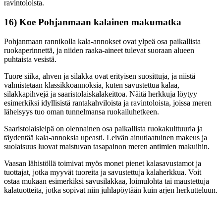
ravintoloista.
16) Koe Pohjanmaan kalainen makumatka
Pohjanmaan rannikolla kala-annokset ovat ylpeä osa paikallista
ruokaperinnettä, ja niiden raaka-aineet tulevat suoraan alueen
puhtaista vesistä.
Tuore siika, ahven ja silakka ovat erityisen suosittuja, ja niistä
valmistetaan klassikkoannoksia, kuten savustettua kalaa,
silakkapihvejä ja saaristolaiskalakeittoa. Näitä herkkuja löytyy
esimerkiksi idyllisistä rantakahviloista ja ravintoloista, joissa meren
läheisyys tuo oman tunnelmansa ruokailuhetkeen.
Saaristolaisleipä on olennainen osa paikallista ruokakulttuuria ja
täydentää kala-annoksia upeasti. Leivän ainutlaatuinen makeus ja
suolaisuus luovat maistuvan tasapainon meren antimien makuihin.
Vaasan lähistöllä toimivat myös monet pienet kalasavustamot ja
tuottajat, jotka myyvät tuoreita ja savustettuja kalaherkkua. Voit
ostaa mukaan esimerkiksi savusilakkaa, loimulohta tai maustettuja
kalatuotteita, jotka sopivat niin juhlapöytään kuin arjen herkutteluun.