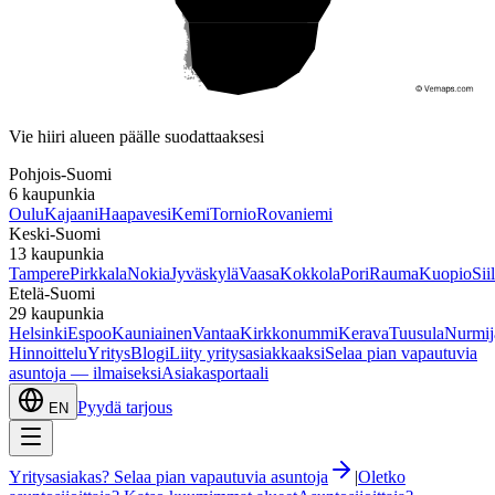
Etelä-Suomi
Vie hiiri alueen päälle suodattaaksesi
Pohjois-Suomi
6
kaupunkia
Oulu
Kajaani
Haapavesi
Kemi
Tornio
Rovaniemi
Keski-Suomi
13
kaupunkia
Tampere
Pirkkala
Nokia
Jyväskylä
Vaasa
Kokkola
Pori
Rauma
Kuopio
Sii
Etelä-Suomi
29
kaupunkia
Helsinki
Espoo
Kauniainen
Vantaa
Kirkkonummi
Kerava
Tuusula
Nurmij
Hinnoittelu
Yritys
Blogi
Liity yritysasiakkaaksi
Selaa pian vapautuvia
asuntoja — ilmaiseksi
Asiakasportaali
Pyydä tarjous
EN
Yritysasiakas? Selaa pian vapautuvia asuntoja
|
Oletko