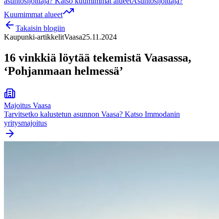
asuntosijoittaja? Katso kuumimmat alueet
Asuntosijoittaja?
Kuumimmat alueet
Takaisin blogiin
Kaupunki-artikkelit
Vaasa
25.11.2024
16 vinkkiä löytää tekemistä Vaasassa,
‘Pohjanmaan helmessä’
Majoitus
Vaasa
Tarvitsetko kalustetun asunnon
Vaasa
? Katso Immodanin
yritysmajoitus