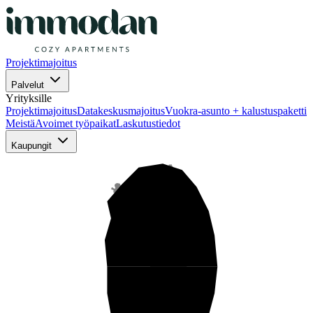
Projektimajoitus
Palvelut
Yrityksille
Projektimajoitus
Datakeskusmajoitus
Vuokra-asunto + kalustuspaketti
Meistä
Avoimet työpaikat
Laskutustiedot
Kaupungit
Pohjois-Suomi
Keski-Suomi