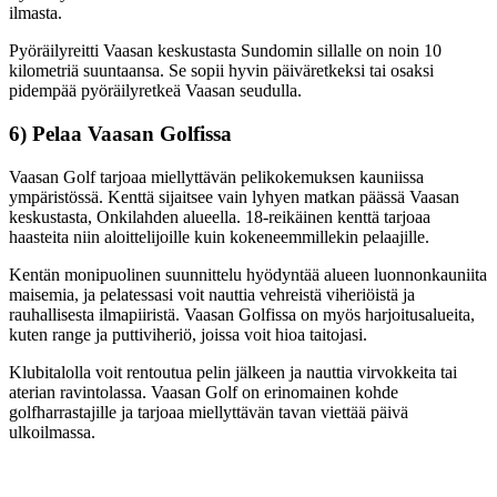
ilmasta.
Pyöräilyreitti Vaasan keskustasta Sundomin sillalle on noin 10
kilometriä suuntaansa. Se sopii hyvin päiväretkeksi tai osaksi
pidempää pyöräilyretkeä Vaasan seudulla.
6) Pelaa Vaasan Golfissa
Vaasan Golf tarjoaa miellyttävän pelikokemuksen kauniissa
ympäristössä. Kenttä sijaitsee vain lyhyen matkan päässä Vaasan
keskustasta, Onkilahden alueella. 18-reikäinen kenttä tarjoaa
haasteita niin aloittelijoille kuin kokeneemmillekin pelaajille.
Kentän monipuolinen suunnittelu hyödyntää alueen luonnonkauniita
maisemia, ja pelatessasi voit nauttia vehreistä viheriöistä ja
rauhallisesta ilmapiiristä. Vaasan Golfissa on myös harjoitusalueita,
kuten range ja puttiviheriö, joissa voit hioa taitojasi.
Klubitalolla voit rentoutua pelin jälkeen ja nauttia virvokkeita tai
aterian ravintolassa. Vaasan Golf on erinomainen kohde
golfharrastajille ja tarjoaa miellyttävän tavan viettää päivä
ulkoilmassa.