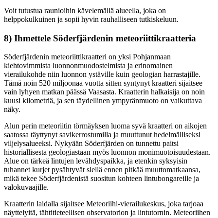
Voit tutustua raunioihin kävelemällä alueella, joka on
helppokulkuinen ja sopii hyvin rauhalliseen tutkiskeluun.
8) Ihmettele Söderfjärdenin meteoriittikraatteria
Söderfjärdenin meteoriittikraatteri on yksi Pohjanmaan
kiehtovimmista luonnonmuodostelmista ja erinomainen
vierailukohde niin luonnon ystäville kuin geologian harrastajille.
Tämä noin 520 miljoonaa vuotta sitten syntynyt kraatteri sijaitsee
vain lyhyen matkan päässä Vaasasta. Kraatterin halkaisija on noin
kuusi kilometriä, ja sen täydellinen ympyränmuoto on vaikuttava
näky.​
Alun perin meteoriitin törmäyksen luoma syvä kraatteri on aikojen
saatossa täyttynyt savikerrostumilla ja muuttunut hedelmälliseksi
viljelysalueeksi. Nykyään Söderfjärden on tunnettu paitsi
historiallisesta geologiastaan myös luonnon monimuotoisuudestaan.
Alue on tärkeä lintujen levähdyspaikka, ja etenkin syksyisin
tuhannet kurjet pysähtyvät siellä ennen pitkää muuttomatkaansa,
mikä tekee Söderfjärdenistä suositun kohteen lintubongareille ja
valokuvaajille.​
Kraatterin laidalla sijaitsee Meteoriihi-vierailukeskus, joka tarjoaa
näyttelyitä, tähtitieteellisen observatorion ja lintutornin. Meteoriihen