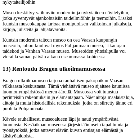
nykytaiteilijoihin.
Museo keskittyy vaihtuviin modernin ja nykytaiteen näyttelyihin,
jotka syventyvät ajankohtaisiin taideilmiöihin ja teemoihin. Lisäksi
Kuntsin museokauppa tarjoaa monipuolisen valikoiman julkaisuja,
kirjoja, julisteita ja lahjatavaroita.
Kuntsin modernin taiteen museo on osa Vaasan kaupungin
museoita, johon kuuluvat myös Pohjanmaan museo, Tikanojan
taidekoti ja Vanhan Vaasan museo. Museoiden yhteislipulla voi
vierailla saman päivän aikana useammassa kohteessa.
13) Rentoudu Bragen ulkoilmamuseossa
Bragen ulkoilmamuseo tarjoaa rauhallisen pakopaikan Vaasan
vilkkaasta keskustasta. Tämä viehättävä museo sijaitsee kauniissa
luonnonympäristössä meren äärellä. Museossa voit tutustua
perinteisiin rakennuksiin ja elämäntapaan. Näet aitoja maalaistaloja,
aittoja ja muita historiallisia rakennuksia, jotka on siirretty tänne eri
puolilta Pohjanmaata.
Kävele rauhallisesti museoalueen läpi ja nauti ympäröivästä
luonnosta. Kesäaikaan museossa järjestetään usein tapahtumia ja
työnäytöksiä, jotka antavat elävän kuvan entisajan elämästä ja
käsityötaidoista.