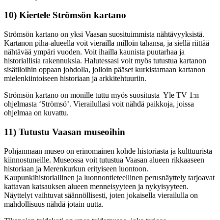
10) Kiertele Strömsön kartano
Strömsön kartano on yksi Vaasan suosituimmista nähtävyyksistä.
Kartanon piha-alueella voit vierailla milloin tahansa, ja siellä riittää
nähtävää ympäri vuoden. Voit ihailla kaunista puutarhaa ja
historiallisia rakennuksia. Halutessasi voit myös tutustua kartanon
sisätiloihin oppaan johdolla, jolloin pääset kurkistamaan kartanon
mielenkiintoiseen historiaan ja arkkitehtuuriin.
Strömsön kartano on monille tuttu myös suositusta Yle TV 1:n
ohjelmasta ‘Strömsö’. Vierailullasi voit nähdä paikkoja, joissa
ohjelmaa on kuvattu.
11) Tutustu Vaasan museoihin
Pohjanmaan museo on erinomainen kohde historiasta ja kulttuurista
kiinnostuneille. Museossa voit tutustua Vaasan alueen rikkaaseen
historiaan ja Merenkurkun erityiseen luontoon.
Kaupunkihistoriallinen ja luonnontieteellinen perusnäyttely tarjoavat
kattavan katsauksen alueen menneisyyteen ja nykyisyyteen.
Näyttelyt vaihtuvat säännöllisesti, joten jokaisella vierailulla on
mahdollisuus nähdä jotain uutta.