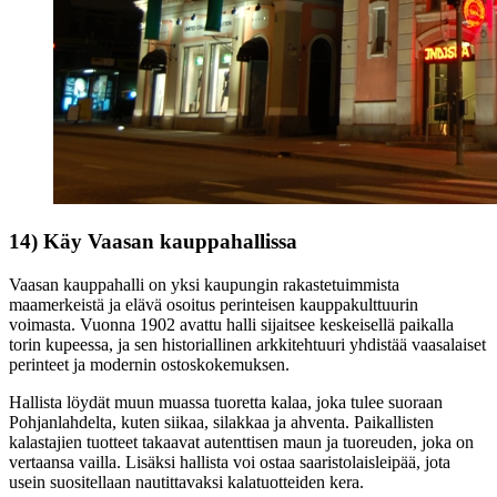
14) Käy Vaasan kauppahallissa
Vaasan kauppahalli on yksi kaupungin rakastetuimmista
maamerkeistä ja elävä osoitus perinteisen kauppakulttuurin
voimasta. Vuonna 1902 avattu halli sijaitsee keskeisellä paikalla
torin kupeessa, ja sen historiallinen arkkitehtuuri yhdistää vaasalaiset
perinteet ja modernin ostoskokemuksen.
Hallista löydät muun muassa tuoretta kalaa, joka tulee suoraan
Pohjanlahdelta, kuten siikaa, silakkaa ja ahventa. Paikallisten
kalastajien tuotteet takaavat autenttisen maun ja tuoreuden, joka on
vertaansa vailla. Lisäksi hallista voi ostaa saaristolaisleipää, jota
usein suositellaan nautittavaksi kalatuotteiden kera.