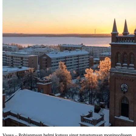
Vaasa – Pohjanmaan helmi kutsuu sinut tutustumaan monipuoliseen