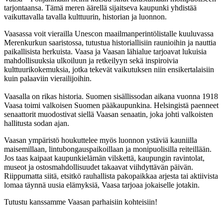
tarjontaansa. Tämä meren äärellä sijaitseva kaupunki yhdistää
vaikuttavalla tavalla kulttuurin, historian ja luonnon.
Vaasassa voit vierailla Unescon maailmanperintölistalle kuuluvassa
Merenkurkun saaristossa, tutustua historiallisiin raunioihin ja nauttia
paikallisista herkuista. Vaasa ja Vaasan lähialue tarjoavat lukuisia
mahdollisuuksia ulkoiluun ja retkeilyyn sekä inspiroivia
kulttuurikokemuksia, jotka tekevät vaikutuksen niin ensikertalaisiin
kuin palaaviin vierailijoihin.
Vaasalla on rikas historia. ​Suomen sisällissodan aikana vuonna 1918
Vaasa toimi valkoisen Suomen pääkaupunkina. Helsingistä paenneet
senaattorit muodostivat siellä Vaasan senaatin, joka johti valkoisten
hallitusta sodan ajan.
Vaasan ympäristö houkuttelee myös luonnon ystäviä kauniilla
maisemillaan, lintubongauspaikoillaan ja monipuolisilla reiteillään.
Jos taas kaipaat kaupunkielämän vilskettä, kaupungin ravintolat,
museot ja ostosmahdollisuudet takaavat viihdyttävän päivän.
Riippumatta siitä, etsitkö rauhallista pakopaikkaa arjesta tai aktiivista
lomaa täynnä uusia elämyksiä, Vaasa tarjoaa jokaiselle jotakin.
Tutustu kanssamme Vaasan parhaisiin kohteisiin!