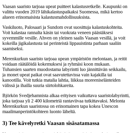
Vaasan saaristo tarjoaa upeat puitteet kalastusretkelle. Kaupunki on
valittu vuoden 2019 lähikalastuspaikaksi Suomessa, mikä kertoo
alueen erinomaisista kalastusmahdollisuuksista.
Vaskiluoto, Palosaari ja Sundom ovat suosittuja kalastuskohteita.
Voit kalastaa rannalta käsin tai vuokrata veneen päästäksesi
syvemmille vesille. Ahven on yleinen saalis Vaasan vesillä, ja voit
kokeilla jigikalastusta tai perinteistä lippauistinta parhaan saaliin
saamiseksi.
Merenkurkun saaristo tarjoaa upean ympäristön melontaan, ja reitit
voidaan räätälöidä kokemuksesi ja ryhmäsi koon mukaan.
Tuhansien saarten muodostama labyrintti luo jännittävän seikkailu,
ja monet upeat paikat ovat saavutettavissa vain kajakilla tai
kanootilla. Voit tutkia matalia lahtia, liikkua moreeniselänteiden
välissä ja ihailla suuria siirtolohkareita.
Björkön Svedjehamnista alkaa erityisen vaikuttava saaristolabyrintti,
joka tarjoaa yli 2 400 kilometriä rantaviivaa tutkittavaksi. Melonta
Merenkurkun saaristossa on erinomainen tapa kokea Unescon
maailmanperintökohteen luonto läheltä.
3) Tee kävelyretki Vaasan sisäsatamassa