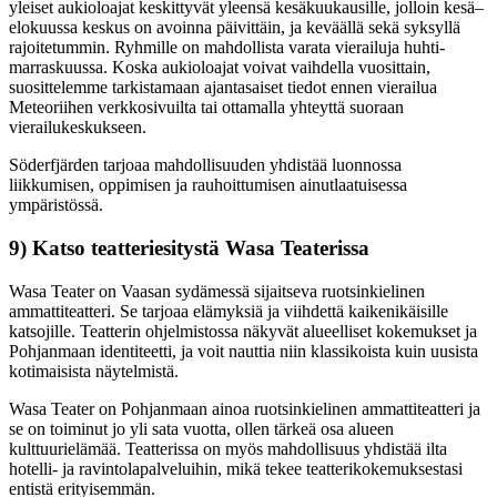
yleiset aukioloajat keskittyvät yleensä kesäkuukausille, jolloin kesä–
elokuussa keskus on avoinna päivittäin, ja keväällä sekä syksyllä
rajoitetummin. Ryhmille on mahdollista varata vierailuja huhti-
marraskuussa. Koska aukioloajat voivat vaihdella vuosittain,
suosittelemme tarkistamaan ajantasaiset tiedot ennen vierailua
Meteoriihen verkkosivuilta tai ottamalla yhteyttä suoraan
vierailukeskukseen.​
Söderfjärden tarjoaa mahdollisuuden yhdistää luonnossa
liikkumisen, oppimisen ja rauhoittumisen ainutlaatuisessa
ympäristössä.
9) Katso teatteriesitystä Wasa Teaterissa
Wasa Teater on Vaasan sydämessä sijaitseva ruotsinkielinen
ammattiteatteri. Se tarjoaa elämyksiä ja viihdettä kaikenikäisille
katsojille. Teatterin ohjelmistossa näkyvät alueelliset kokemukset ja
Pohjanmaan identiteetti, ja voit nauttia niin klassikoista kuin uusista
kotimaisista näytelmistä.
Wasa Teater on Pohjanmaan ainoa ruotsinkielinen ammattiteatteri ja
se on toiminut jo yli sata vuotta, ollen tärkeä osa alueen
kulttuurielämää. Teatterissa on myös mahdollisuus yhdistää ilta
hotelli- ja ravintolapalveluihin, mikä tekee teatterikokemuksestasi
entistä erityisemmän.