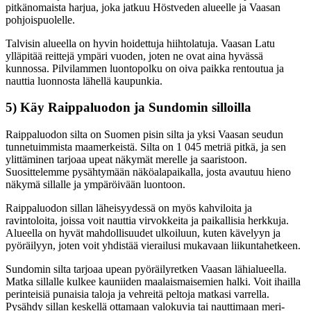
pitkänomaista harjua, joka jatkuu Höstveden alueelle ja Vaasan
pohjoispuolelle.
Talvisin alueella on hyvin hoidettuja hiihtolatuja. Vaasan Latu
ylläpitää reittejä ympäri vuoden, joten ne ovat aina hyvässä
kunnossa. Pilvilammen luontopolku on oiva paikka rentoutua ja
nauttia luonnosta lähellä kaupunkia.
5) Käy Raippaluodon ja Sundomin silloilla
Raippaluodon silta on Suomen pisin silta ja yksi Vaasan seudun
tunnetuimmista maamerkeistä. Silta on 1 045 metriä pitkä, ja sen
ylittäminen tarjoaa upeat näkymät merelle ja saaristoon.
Suosittelemme pysähtymään näköalapaikalla, josta avautuu hieno
näkymä sillalle ja ympäröivään luontoon.
Raippaluodon sillan läheisyydessä on myös kahviloita ja
ravintoloita, joissa voit nauttia virvokkeita ja paikallisia herkkuja.
Alueella on hyvät mahdollisuudet ulkoiluun, kuten kävelyyn ja
pyöräilyyn, joten voit yhdistää vierailusi mukavaan liikuntahetkeen.
Sundomin silta tarjoaa upean pyöräilyretken Vaasan lähialueella.
Matka sillalle kulkee kauniiden maalaismaisemien halki. Voit ihailla
perinteisiä punaisia taloja ja vehreitä peltoja matkasi varrella.
Pysähdy sillan keskellä ottamaan valokuvia tai nauttimaan meri-