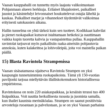
Vaasan kauppahalli on tunnettu myös laajasta valikoimastaan
Pohjanmaan alueen herkkuja. Erilaiset lihajalosteet, paikalliset
juustot ja käsintehdyt leivonnaiset houkuttelevat ostajia läheltä ja
kaukaa. Paikalliset marjat ja vihannekset täydentävät valikoimaa
erityisesti satokausien aikana.
Hallin tunnelma on yhtä tärkeä kuin sen tuotteet. Kodikkaat kahvilat
ja pienet ruokapaikat kutsuvat istahtamaan hetkeksi ja nauttimaan
vaikka kupin tuoretta kahvia ja vastapaistettua pullaa. Kauppahallin
ravintolat tarjoavat myös paikallisiin raaka-aineisiin pohjautuvia
annoksia, kuten kalakeittoa ja lohivoileipiä, joita voi maistella paikan
päällä.
15) Illasta Ravintola Strampenissa
Vaasan sisäsatamassa sijaitseva Ravintola Strampen on yksi
kaupungin tunnetuimmista ruokapaikoista. Tämä yli 150-vuotias
paviljonki tarjoaa miellyttävän illalliskokemuksen historiallisessa
ympäristossa.
Ravintolassa on noin 220 asiakaspaikkaa, ja kesäisin terassi tuo 400
lisäpaikkaa. Voit nauttia herkullisesta ruoasta ja juomista samalla,
kun ihailet kaunista merinäköalaa. Strampen on saanut positiivisia
arvosteluja ruoastaan ja palvelustaan, ja se on yksi Vaasan parhaista