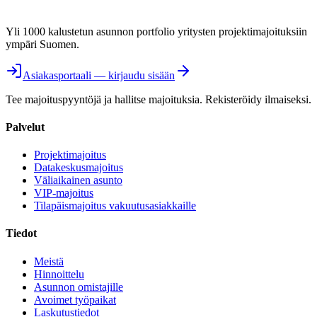
Yli 1000 kalustetun asunnon portfolio yritysten projektimajoituksiin
ympäri Suomen.
Asiakasportaali — kirjaudu sisään
Tee majoituspyyntöjä ja hallitse majoituksia. Rekisteröidy ilmaiseksi.
Palvelut
Projektimajoitus
Datakeskusmajoitus
Väliaikainen asunto
VIP-majoitus
Tilapäismajoitus vakuutusasiakkaille
Tiedot
Meistä
Hinnoittelu
Asunnon omistajille
Avoimet työpaikat
Laskutustiedot