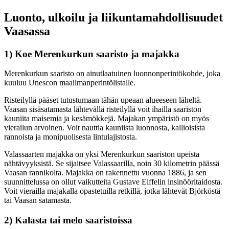
Luonto, ulkoilu ja liikuntamahdollisuudet
Vaasassa
1) Koe Merenkurkun saaristo ja majakka
Merenkurkun saaristo on ainutlaatuinen luonnonperintökohde, joka
kuuluu Unescon maailmanperintölistalle.
Risteilyllä pääset tutustumaan tähän upeaan alueeseen läheltä.
Vaasan sisäsatamasta lähtevällä risteilyllä voit ihailla saariston
kauniita maisemia ja kesämökkejä. Majakan ympäristö on myös
vierailun arvoinen. Voit nauttia kauniista luonnosta, kallioisista
rannoista ja monipuolisesta lintulajistosta.
Valassaarten majakka on yksi Merenkurkun saariston upeista
nähtävyyksistä. Se sijaitsee Valassaarilla, noin 30 kilometrin päässä
Vaasan rannikolta. Majakka on rakennettu vuonna 1886, ja sen
suunnittelussa on ollut vaikutteita Gustave Eiffelin insinööritaidosta.
Voit vierailla majakalla opastetuilla retkillä, jotka lähtevät Björköstä
tai Vaasan satamasta.
2) Kalasta tai melo saaristoissa