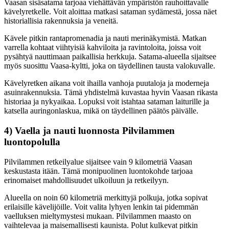
Vaasan sisäsatama tarjoaa viehättävän ympäristön rauhoittavalle
kävelyretkelle. Voit aloittaa matkasi sataman sydämestä, jossa näet
historiallisia rakennuksia ja veneitä.
Kävele pitkin rantapromenadia ja nauti merinäkymistä. Matkan
varrella kohtaat viihtyisiä kahviloita ja ravintoloita, joissa voit
pysähtyä nauttimaan paikallisia herkkuja. Satama-alueella sijaitsee
myös suosittu Vaasa-kyltti, joka on täydellinen tausta valokuvalle.
Kävelyretken aikana voit ihailla vanhoja puutaloja ja moderneja
asuinrakennuksia. Tämä yhdistelmä kuvastaa hyvin Vaasan rikasta
historiaa ja nykyaikaa. Lopuksi voit istahtaa sataman laiturille ja
katsella auringonlaskua, mikä on täydellinen päätös päivälle.
4) Vaella ja nauti luonnosta Pilvilammen
luontopolulla
Pilvilammen retkeilyalue sijaitsee vain 9 kilometriä Vaasan
keskustasta itään. Tämä monipuolinen luontokohde tarjoaa
erinomaiset mahdollisuudet ulkoiluun ja retkeilyyn.
Alueella on noin 60 kilometriä merkittyjä polkuja, jotka sopivat
erilaisille kävelijöille. Voit valita lyhyen lenkin tai pidemmän
vaelluksen mieltymystesi mukaan. Pilvilammen maasto on
vaihtelevaa ja maisemallisesti kaunista. Polut kulkevat pitkin