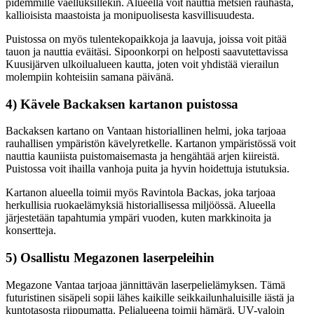
pidemmille vaelluksillekin. Alueella voit nauttia metsien rauhasta,
kallioisista maastoista ja monipuolisesta kasvillisuudesta.
Puistossa on myös tulentekopaikkoja ja laavuja, joissa voit pitää
tauon ja nauttia eväitäsi. Sipoonkorpi on helposti saavutettavissa
Kuusijärven ulkoilualueen kautta, joten voit yhdistää vierailun
molempiin kohteisiin samana päivänä.
4) Kävele Backaksen kartanon puistossa
Backaksen kartano on Vantaan historiallinen helmi, joka tarjoaa
rauhallisen ympäristön kävelyretkelle. Kartanon ympäristössä voit
nauttia kauniista puistomaisemasta ja hengähtää arjen kiireistä.
Puistossa voit ihailla vanhoja puita ja hyvin hoidettuja istutuksia.
Kartanon alueella toimii myös Ravintola Backas, joka tarjoaa
herkullisia ruokaelämyksiä historiallisessa miljöössä. Alueella
järjestetään tapahtumia ympäri vuoden, kuten markkinoita ja
konsertteja.
5) Osallistu Megazonen laserpeleihin
Megazone Vantaa tarjoaa jännittävän laserpelielämyksen. Tämä
futuristinen sisäpeli sopii lähes kaikille seikkailunhaluisille iästä ja
kuntotasosta riippumatta. Pelialueena toimii hämärä, UV-valoin