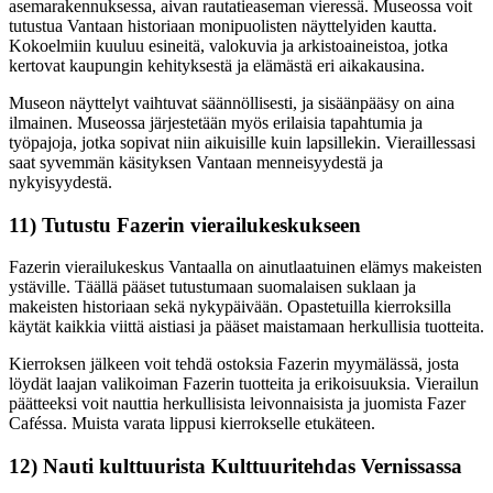
asemarakennuksessa, aivan rautatieaseman vieressä. Museossa voit
tutustua Vantaan historiaan monipuolisten näyttelyiden kautta.
Kokoelmiin kuuluu esineitä, valokuvia ja arkistoaineistoa, jotka
kertovat kaupungin kehityksestä ja elämästä eri aikakausina.
Museon näyttelyt vaihtuvat säännöllisesti, ja sisäänpääsy on aina
ilmainen. Museossa järjestetään myös erilaisia tapahtumia ja
työpajoja, jotka sopivat niin aikuisille kuin lapsillekin. Vieraillessasi
saat syvemmän käsityksen Vantaan menneisyydestä ja
nykyisyydestä.
11) Tutustu Fazerin vierailukeskukseen
Fazerin vierailukeskus Vantaalla on ainutlaatuinen elämys makeisten
ystäville. Täällä pääset tutustumaan suomalaisen suklaan ja
makeisten historiaan sekä nykypäivään. Opastetuilla kierroksilla
käytät kaikkia viittä aistiasi ja pääset maistamaan herkullisia tuotteita.
Kierroksen jälkeen voit tehdä ostoksia Fazerin myymälässä, josta
löydät laajan valikoiman Fazerin tuotteita ja erikoisuuksia. Vierailun
päätteeksi voit nauttia herkullisista leivonnaisista ja juomista Fazer
Caféssa. Muista varata lippusi kierrokselle etukäteen.
12) Nauti kulttuurista Kulttuuritehdas Vernissassa