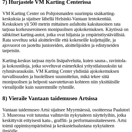
7) Hurjastele VM Karting Centerissa
VM Karting Center on Pohjoismaiden suurimpia sisäkarting-
keskuksia ja sijaitsee lähellä Helsinki-Vantaan lentokenttää.
Keskuksen yli 500 metrin mittainen asfaltoitu kaksitasoinen rata
tarjoaa korkeuseroineen monipuolisen ajokokemuksen. Käytössä on
sähköiset karting-autot, jotka ovat hiljaisia ja ympäristöystävällisiä.
Rata soveltuu sekä aloitteleville että kokeneille kuljettajille, ja
ajovuorot on jaoteltu junioreiden, aloittelijoiden ja edistyneiden
tarpeisiin.
Karting-keskus tarjoaa myös lisäpalveluita, kuten sauna-, ravintola-
ja kokoustiloja, jotka soveltuvat esimerkiksi yritystilaisuuksiin tai
ryhmävarauksiin. VM Karting Center yhdistää ajokokemuksen
turvallisuuden ja huolellisen suunnittelun, mikä tekee siitä
monipuolisen ja helposti saavutettavan kohteen niin yksittäisille
vierailijoille kuin suuremmille ryhmille.
8) Vieraile Vantaan taidemuseo Artsissa
Vantaan taidemuseo Artsi sijaitsee Myyrmäessä, osoitteessa Paalutori
3. Museossa voit tutustua vaihtuviin nykytaiteen näyttelyihin, jotka
keskittyvät erityisesti katu-, graffiti- ja performanssitaiteeseen. Artsi
toimii oppimisympäristönä ja keskustelualustana nykytaiteen
ilmiöille.