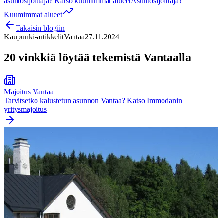
asuntosijoittaja? Katso kuumimmat alueet
Asuntosijoittaja?
Kuumimmat alueet
Takaisin blogiin
Kaupunki-artikkelit
Vantaa
27.11.2024
20 vinkkiä löytää tekemistä Vantaalla
Majoitus
Vantaa
Tarvitsetko kalustetun asunnon
Vantaa
? Katso Immodanin
yritysmajoitus