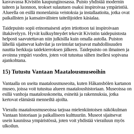
kasvavassa Kivistön kaupunginosassa. Puisto yhdistää modernin
taiteen ja luonnon, teokset sulautuen osaksi inspiroivaa ympäristöä.
Alueella on esillä monenlaisia veistoksia ja installaatioita, jotka ovat
paikallisten ja kansainvälisten taiteilijoiden käsialaa.
Taidepuisto sopii erinomaisesti arjen irtiottoon tai inspiroivaan
iltakävelyyn. Hyvät kulkuyhteydet tekevät Kivistön taidepuistosta
helposti saavutettavan niin julkisilla kuin omalla autolla. Puiston
lähellä sijaitsevat kahvilat ja ravintolat tarjoavat mahdollisuuden
nauttia herkkuja taidekierroksen jälkeen. Taidepuisto on ilmainen ja
avoinna ympäri vuoden, joten voit tutustua siihen itsellesi sopivana
ajankohtana.
15) Tutustu Vantaan Maatalousmuseoihin
Vantaalla on useita maatalousmuseoita, kuten Håkansbölen kartanon
museo, joissa voit tutustua alueen maataloushistoriaan. Museoissa on
esillä vanhoja maatalouskoneita, esineitä ja rakennuksia, jotka
kertovat elämästä menneiltä ajoilta.
Vierailu maatalousmuseoissa tarjoaa mielenkiintoisen näkökulman
Vantaan historiaan ja paikalliseen kulttuuriin. Museot sijaitsevat
usein kauniissa ympäristössä, joten voit yhdistää vierailuun myös
ulkoilun.