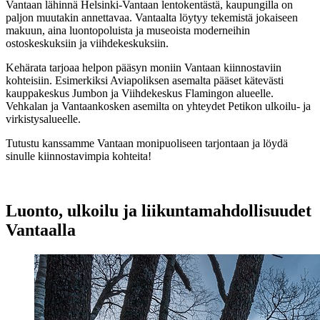
Vantaan lähinnä Helsinki-Vantaan lentokentästä, kaupungilla on
paljon muutakin annettavaa. Vantaalta löytyy tekemistä jokaiseen
makuun, aina luontopoluista ja museoista moderneihin
ostoskeskuksiin ja viihdekeskuksiin.
Kehärata tarjoaa helpon pääsyn moniin Vantaan kiinnostaviin
kohteisiin. Esimerkiksi Aviapoliksen asemalta pääset kätevästi
kauppakeskus Jumbon ja Viihdekeskus Flamingon alueelle.
Vehkalan ja Vantaankosken asemilta on yhteydet Petikon ulkoilu- ja
virkistysalueelle.
Tutustu kanssamme Vantaan monipuoliseen tarjontaan ja löydä
sinulle kiinnostavimpia kohteita!
Luonto, ulkoilu ja liikuntamahdollisuudet
Vantaalla