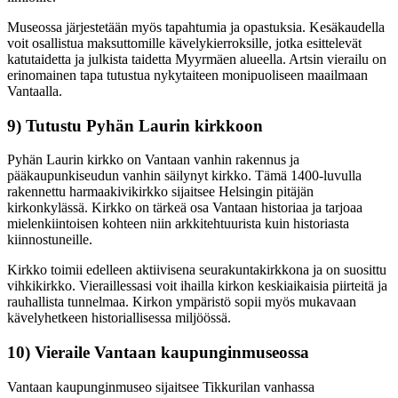
Museossa järjestetään myös tapahtumia ja opastuksia. Kesäkaudella
voit osallistua maksuttomille kävelykierroksille, jotka esittelevät
katutaidetta ja julkista taidetta Myyrmäen alueella. Artsin vierailu on
erinomainen tapa tutustua nykytaiteen monipuoliseen maailmaan
Vantaalla.
9) Tutustu Pyhän Laurin kirkkoon
Pyhän Laurin kirkko on Vantaan vanhin rakennus ja
pääkaupunkiseudun vanhin säilynyt kirkko. Tämä 1400-luvulla
rakennettu harmaakivikirkko sijaitsee Helsingin pitäjän
kirkonkylässä. Kirkko on tärkeä osa Vantaan historiaa ja tarjoaa
mielenkiintoisen kohteen niin arkkitehtuurista kuin historiasta
kiinnostuneille.
Kirkko toimii edelleen aktiivisena seurakuntakirkkona ja on suosittu
vihkikirkko. Vieraillessasi voit ihailla kirkon keskiaikaisia piirteitä ja
rauhallista tunnelmaa. Kirkon ympäristö sopii myös mukavaan
kävelyhetkeen historiallisessa miljöössä.
10) Vieraile Vantaan kaupunginmuseossa
Vantaan kaupunginmuseo sijaitsee Tikkurilan vanhassa