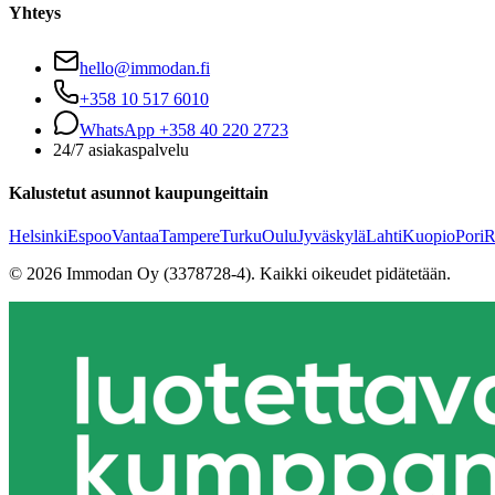
Yhteys
hello@immodan.fi
+358 10 517 6010
WhatsApp +358 40 220 2723
24/7 asiakaspalvelu
Kalustetut asunnot kaupungeittain
Helsinki
Espoo
Vantaa
Tampere
Turku
Oulu
Jyväskylä
Lahti
Kuopio
Pori
R
©
2026
Immodan Oy (3378728-4).
Kaikki oikeudet pidätetään.