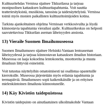
Kulttuuritehdas Vernissa sijaitsee Tikkurilassa ja tarjoaa
monipuolisen kattauksen kulttuuritapahtumia. Voit nauttia
teatteriesityksistä, musiikista, tanssista ja taidenäyttelyistä. Vernissa
toimii myös monien paikallisten kulttuuritoimijoiden kotina.
Tarkista ajankohtainen ohjelma Vernissan verkkosivuilta ja löydä
kiinnostavia tapahtumia vierailusi ajalle. Kulttuurikeskus on helposti
saavutettavissa Tikkurilan aseman läheisyyden ansiosta.
13) Vieraile Suomen Ilmailumuseossa
Suomen Ilmailumuseo sijaitsee Helsinki-Vantaan lentoaseman
läheisyydessä ja tarjoaa kiinnostavan katsauksen ilmailun historiaan.
Museossa on laaja kokoelma lentokoneita, moottoreita ja muuta
ilmailuun liittyvää esineistöä.
Voit tutustua näyttelyihin omatoimisesti tai osallistua opastetuille
kierroksille. Museossa järjestetään myös erilaisia tapahtumia ja
teemapäiviä. Ilmailumuseo sopii kaikenikäisille ja on erityisen
mielenkiintoinen ilmailusta kiinnostuneille.
14) Käy Kivistön taidepuistossa
Kivistön taidepuisto on ainutlaatuinen ulkoilmakohde Vantaan