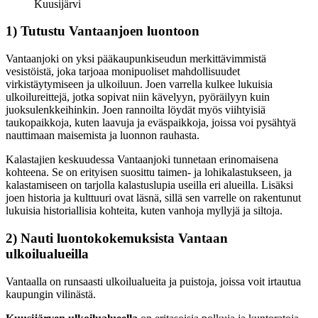
Kuusijärvi
1) Tutustu Vantaanjoen luontoon
Vantaanjoki on yksi pääkaupunkiseudun merkittävimmistä
vesistöistä, joka tarjoaa monipuoliset mahdollisuudet
virkistäytymiseen ja ulkoiluun. Joen varrella kulkee lukuisia
ulkoilureittejä, jotka sopivat niin kävelyyn, pyöräilyyn kuin
juoksulenkkeihinkin. Joen rannoilta löydät myös viihtyisiä
taukopaikkoja, kuten laavuja ja eväspaikkoja, joissa voi pysähtyä
nauttimaan maisemista ja luonnon rauhasta.
Kalastajien keskuudessa Vantaanjoki tunnetaan erinomaisena
kohteena. Se on erityisen suosittu taimen- ja lohikalastukseen, ja
kalastamiseen on tarjolla kalastuslupia useilla eri alueilla. Lisäksi
joen historia ja kulttuuri ovat läsnä, sillä sen varrelle on rakentunut
lukuisia historiallisia kohteita, kuten vanhoja myllyjä ja siltoja.
2) Nauti luontokokemuksista Vantaan
ulkoilualueilla
Vantaalla on runsaasti ulkoilualueita ja puistoja, joissa voit irtautua
kaupungin vilinästä.