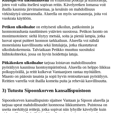
Kuusijärven ulkoilualueella
on eritasoisia polkuja ja kuntoratoja,
joten voit valita itsellesi sopivan reitin. Kävelyretken lomassa voit
ihailla kaunista järvimaisemaa, ja kesäisin on mahdollisuus
virkistäytyä uimarannalla. Alueella on myös savusaunoja, joita voi
vuokrata käyttöön.
Petikon ulkoilualue
on erityisesti ulkoilun, patikoinnin ja
luonnonrauhasta nauttimisen ystävien suosiossa. Petikon luonto on
monimuotoinen: sieltä löytyy metsää, soita ja pieniä lampia, jotka
luovat upeat puitteet luonnon tarkkailuun. Alueella voi nähdä
monenlaista kasvillisuutta sekä lintulajeja, jotka rikastuttavat
ulkoilukokemusta. Talviaikaan Petikko muuttuu suosituksi
hiihtokohteeksi, jossa on hyvin hoidettuja latuja.
Pitkäkosken ulkoilualue
tarjoaa loistavan mahdollisuuden
pyöräilyyn kauniissa luontoympäristössä. Alueella on helppo liikkua
polkupyörällä, ja reitit kulkevat Vantaanjoen rantaa myötäillen.
Maasto on pääosin tasaista ja sopii hyvin rentouttavaan pyöräilyyn.
Reittien varrella voit ihailla komeita puita ja rehevää kasvillisuutta.
3) Tutustu Sipoonkorven kansallispuistoon
Sipoonkorven kansallispuisto sijaitsee Vantaan ja Sipoon alueella ja
tarjoaa upeat mahdollisuudet luonnossa liikkumiseen. Puistossa on
useita merkittyjä reittejä, jotka sopivat niin lyhyille kävelyille kuin