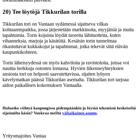
20) Tee löytöjä Tikkurilan torilla
Tikkurilan tori on Vantaan sydämessä sijaitseva vilkas
kohtaamispaikka, jossa järjestetään markkinoita, myyjäisiä ja muita
tapahtumia. Torin kojuista löydät tuoreita lähituotteita, kuten
vihanneksia, marjoja ja käsitöitä. Kesäisin torin tunnelmaa
rikastuttavat kukkakojut ja tapahtumat, jotka tekevät siitä elävän
kaupunkikohteen.
Torin läheisyydessä on myös kahviloita ja ravintoloita, joissa voi
nauttia herkkuja ostosten lomassa. Hyvien liikenneyhteyksien
ansiosta tori on helposti saavutettavissa, sijaiten lyhyen
kävelymatkan päässä Tikkurilan asemalta. Tikkurilan tori tarjoaa
aidon paikallisen kokemuksen Vantaalla.
Haluatko viihtyä kaupungissa pidempäänkin ja löytää tekemistä keskeiseltä
sijainnilta käsin? Vuokraa meiltä
väliaikainen asunto
.
Yritysmajoitus
Vantaa