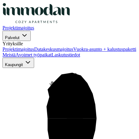
Projektimajoitus
Palvelut
Yrityksille
Projektimajoitus
Datakeskusmajoitus
Vuokra-asunto + kalustuspaketti
Meistä
Avoimet työpaikat
Laskutustiedot
Kaupungit
Pohjois-Suomi
Keski-Suomi