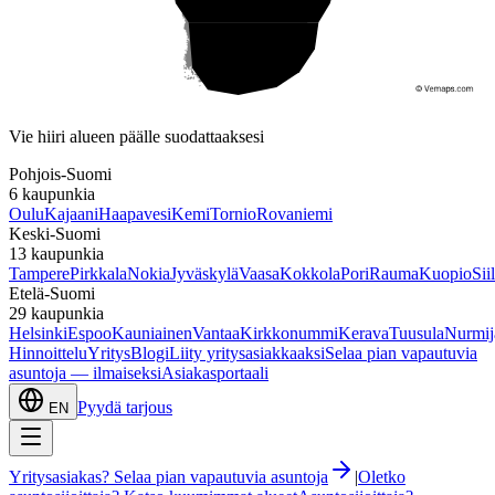
Etelä-Suomi
Vie hiiri alueen päälle suodattaaksesi
Pohjois-Suomi
6
kaupunkia
Oulu
Kajaani
Haapavesi
Kemi
Tornio
Rovaniemi
Keski-Suomi
13
kaupunkia
Tampere
Pirkkala
Nokia
Jyväskylä
Vaasa
Kokkola
Pori
Rauma
Kuopio
Sii
Etelä-Suomi
29
kaupunkia
Helsinki
Espoo
Kauniainen
Vantaa
Kirkkonummi
Kerava
Tuusula
Nurmij
Hinnoittelu
Yritys
Blogi
Liity yritysasiakkaaksi
Selaa pian vapautuvia
asuntoja — ilmaiseksi
Asiakasportaali
Pyydä tarjous
EN
Yritysasiakas? Selaa pian vapautuvia asuntoja
|
Oletko