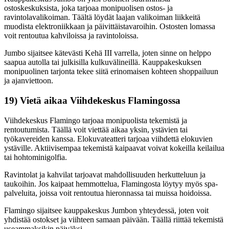
ostoskeskuksista, joka tarjoaa monipuolisen ostos- ja
ravintolavalikoiman. Täältä löydät laajan valikoiman liikkeitä
muodista elektroniikkaan ja päivittäistavaroihin. Ostosten lomassa
voit rentoutua kahviloissa ja ravintoloissa.
Jumbo sijaitsee kätevästi Kehä III varrella, joten sinne on helppo
saapua autolla tai julkisilla kulkuvälineillä. Kauppakeskuksen
monipuolinen tarjonta tekee siitä erinomaisen kohteen shoppailuun
ja ajanviettoon.
19) Vietä aikaa Viihdekeskus Flamingossa
Viihdekeskus Flamingo tarjoaa monipuolista tekemistä ja
rentoutumista. Täällä voit viettää aikaa yksin, ystävien tai
työkavereiden kanssa. Elokuvateatteri tarjoaa viihdettä elokuvien
ystäville. Aktiivisempaa tekemistä kaipaavat voivat kokeilla keilailua
tai hohtominigolfia.
Ravintolat ja kahvilat tarjoavat mahdollisuuden herkutteluun ja
taukoihin. Jos kaipaat hemmottelua, Flamingosta löytyy myös spa-
palveluita, joissa voit rentoutua hieronnassa tai muissa hoidoissa.
Flamingo sijaitsee kauppakeskus Jumbon yhteydessä, joten voit
yhdistää ostokset ja viihteen samaan päivään. Täällä riittää tekemistä
useammaksikin päiväksi.