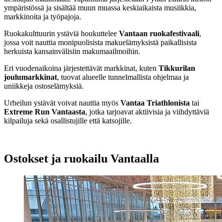
ympäristössä ja sisältää muun muassa keskiaikaista musiikkia,
markkinoita ja työpajoja.
Ruokakulttuurin ystäviä houkuttelee
Vantaan ruokafestivaali
,
jossa voit nauttia monipuolisista makuelämyksistä paikallisista
herkuista kansainvälisiin makumaailmoihin.
Eri vuodenaikoina järjestettävät markkinat, kuten
Tikkurilan
joulumarkkinat
, tuovat alueelle tunnelmallista ohjelmaa ja
uniikkeja ostoselämyksiä.
Urheilun ystävät voivat nauttia myös
Vantaa Triathlonista
tai
Extreme Run Vantaasta
, jotka tarjoavat aktiivisia ja viihdyttäviä
kilpailuja sekä osallistujille että katsojille.
Ostokset ja ruokailu Vantaalla