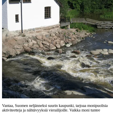
Vantaa, Suomen neljänneksi suurin kaupunki, tarjoaa monipuolisia
aktiviteetteja ja nähtävyyksiä vierailijoille. Vaikka moni tuntee