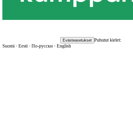
Puhutut kielet:
Evästeasetukset
Suomi · Eesti · По-русски · English