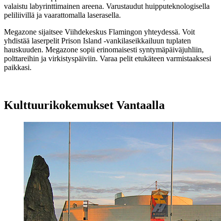
valaistu labyrinttimainen areena. Varustaudut huipputeknologisella
peliliivillä ja vaarattomalla laserasella.
Megazone sijaitsee Viihdekeskus Flamingon yhteydessä. Voit
yhdistää laserpelit Prison Island -vankilaseikkailuun tuplaten
hauskuuden. Megazone sopii erinomaisesti syntymäpäiväjuhliin,
polttareihin ja virkistyspäiviin. Varaa pelit etukäteen varmistaaksesi
paikkasi.
Kulttuurikokemukset Vantaalla