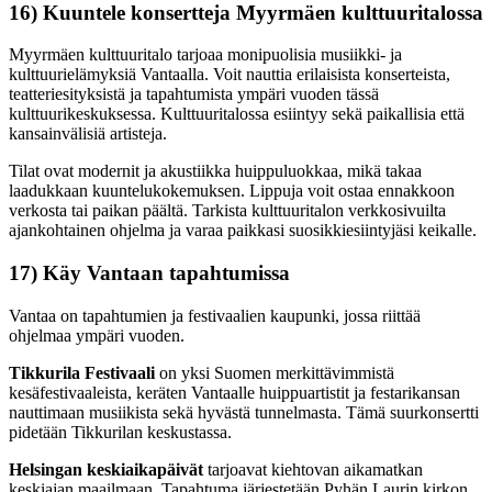
16) Kuuntele konsertteja Myyrmäen kulttuuritalossa
Myyrmäen kulttuuritalo tarjoaa monipuolisia musiikki- ja
kulttuurielämyksiä Vantaalla. Voit nauttia erilaisista konserteista,
teatteriesityksistä ja tapahtumista ympäri vuoden tässä
kulttuurikeskuksessa. Kulttuuritalossa esiintyy sekä paikallisia että
kansainvälisiä artisteja.
Tilat ovat modernit ja akustiikka huippuluokkaa, mikä takaa
laadukkaan kuuntelukokemuksen. Lippuja voit ostaa ennakkoon
verkosta tai paikan päältä. Tarkista kulttuuritalon verkkosivuilta
ajankohtainen ohjelma ja varaa paikkasi suosikkiesiintyjäsi keikalle.
17) Käy Vantaan tapahtumissa
Vantaa on tapahtumien ja festivaalien kaupunki, jossa riittää
ohjelmaa ympäri vuoden.
Tikkurila Festivaali
on yksi Suomen merkittävimmistä
kesäfestivaaleista, keräten Vantaalle huippuartistit ja festarikansan
nauttimaan musiikista sekä hyvästä tunnelmasta. Tämä suurkonsertti
pidetään Tikkurilan keskustassa.
Helsingan keskiaikapäivät
tarjoavat kiehtovan aikamatkan
keskiajan maailmaan. Tapahtuma järjestetään Pyhän Laurin kirkon