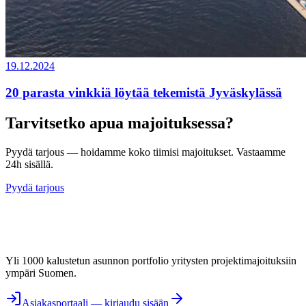
19.12.2024
20 parasta vinkkiä löytää tekemistä Jyväskylässä
Tarvitsetko apua majoituksessa?
Pyydä tarjous — hoidamme koko tiimisi majoitukset. Vastaamme
24h sisällä.
Pyydä tarjous
Yli 1000 kalustetun asunnon portfolio yritysten projektimajoituksiin
ympäri Suomen.
Asiakasportaali — kirjaudu sisään