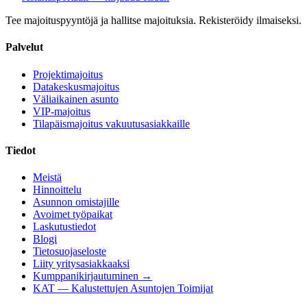
Tee majoituspyyntöjä ja hallitse majoituksia. Rekisteröidy ilmaiseksi.
Palvelut
Projektimajoitus
Datakeskusmajoitus
Väliaikainen asunto
VIP-majoitus
Tilapäismajoitus vakuutusasiakkaille
Tiedot
Meistä
Hinnoittelu
Asunnon omistajille
Avoimet työpaikat
Laskutustiedot
Blogi
Tietosuojaseloste
Liity yritysasiakkaaksi
Kumppanikirjautuminen →
KAT — Kalustettujen Asuntojen Toimijat