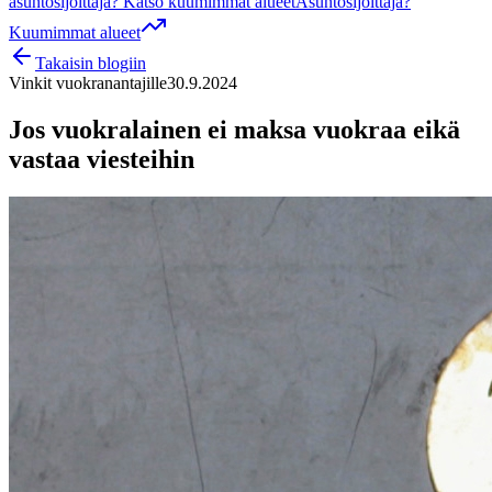
asuntosijoittaja? Katso kuumimmat alueet
Asuntosijoittaja?
Kuumimmat alueet
Takaisin blogiin
Vinkit vuokranantajille
30.9.2024
Jos vuokralainen ei maksa vuokraa eikä
vastaa viesteihin