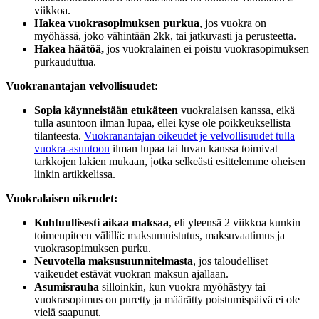
viikkoa.
Hakea vuokrasopimuksen purkua
, jos vuokra on
myöhässä, joko vähintään 2kk, tai jatkuvasti ja perusteetta.
Hakea häätöä,
jos vuokralainen ei poistu vuokrasopimuksen
purkauduttua.
Vuokranantajan velvollisuudet:
Sopia käynneistään etukäteen
vuokralaisen kanssa, eikä
tulla asuntoon ilman lupaa, ellei kyse ole poikkeuksellista
tilanteesta.
Vuokranantajan oikeudet je velvollisuudet tulla
vuokra-asuntoon
ilman lupaa tai luvan kanssa toimivat
tarkkojen lakien mukaan, jotka selkeästi esittelemme oheisen
linkin artikkelissa.
Vuokralaisen oikeudet:
Kohtuullisesti aikaa maksaa
, eli yleensä 2 viikkoa kunkin
toimenpiteen välillä: maksumuistutus, maksuvaatimus ja
vuokrasopimuksen purku.
Neuvotella maksusuunnitelmasta
, jos taloudelliset
vaikeudet estävät vuokran maksun ajallaan.
Asumisrauha
silloinkin, kun vuokra myöhästyy tai
vuokrasopimus on puretty ja määrätty poistumispäivä ei ole
vielä saapunut.