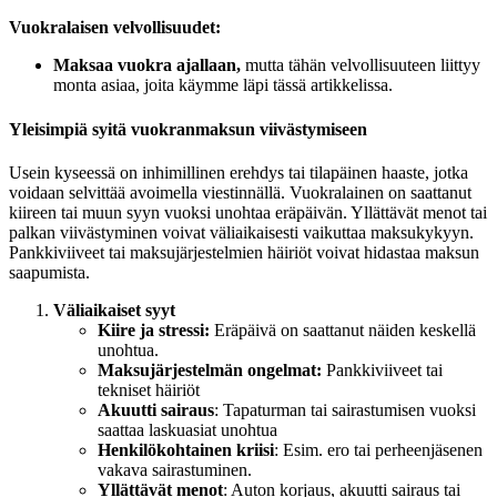
Vuokralaisen velvollisuudet:
Maksaa vuokra ajallaan,
mutta tähän velvollisuuteen liittyy
monta asiaa, joita käymme läpi tässä artikkelissa.
Yleisimpiä syitä vuokranmaksun viivästymiseen
Usein kyseessä on inhimillinen erehdys tai tilapäinen haaste, jotka
voidaan selvittää avoimella viestinnällä. Vuokralainen on saattanut
kiireen tai muun syyn vuoksi unohtaa eräpäivän. Yllättävät menot tai
palkan viivästyminen voivat väliaikaisesti vaikuttaa maksukykyyn.
Pankkiviiveet tai maksujärjestelmien häiriöt voivat hidastaa maksun
saapumista.
Väliaikaiset syyt
Kiire ja stressi:
Eräpäivä on saattanut näiden keskellä
unohtua.
Maksujärjestelmän ongelmat:
Pankkiviiveet tai
tekniset häiriöt
Akuutti sairaus
: Tapaturman tai sairastumisen vuoksi
saattaa laskuasiat unohtua
Henkilökohtainen kriisi
: Esim. ero tai perheenjäsenen
vakava sairastuminen.
Yllättävät menot
: Auton korjaus, akuutti sairaus tai