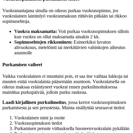
Vuokranantajana sinulla on oikeus purkaa vuokrasopimus, jos
vuokralainen laiminlyö vuokranmaksun riittävän pitkään tai rikkoo
sopimusehtoja.
Vuokra maksamatta:
Voit purkaa vuokrasopimuksen silloin
kun vuokra on ollut maksamatta ainakin 2 kk.
Sopimusehtojen rikkominen:
Esimerkiksi luvaton
alivuokraus, metelöinti tai merkittävien vahinkojen aiheutus
asunnolle
Purkamisen vaiheet
Vaikka vuokralainen ei muuttaisi pois, et saa itse vaihtaa lukkoja tai
muuten estää vuokralaista pääsemään asuntoon. Vuokralaisella on
oikeus maksaa erääntyneet vuokrat ennen purkuilmoituksessa
mainittua purkupäivää, jolloin purku raukeaa.
Laadi kirjallinen purkuilmoitus
, jossa kerrot vuokrasopimuksen
purkamisesta ja sen perusteista. Muista sisällyttää seuraavat tiedot:
Vuokralaisen nimi ja osoite
Vuokrasopimuksen tiedot
Purkamisen peruste viittauksella huoneenvuokralain pykälään