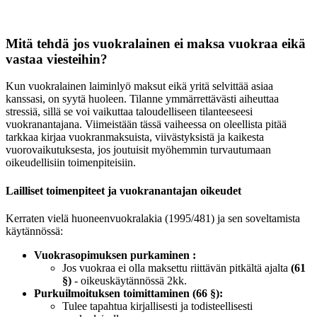
Mitä tehdä jos vuokralainen ei maksa vuokraa eikä
vastaa viesteihin?
Kun vuokralainen laiminlyö maksut eikä yritä selvittää asiaa
kanssasi, on syytä huoleen. Tilanne ymmärrettävästi aiheuttaa
stressiä, sillä se voi vaikuttaa taloudelliseen tilanteeseesi
vuokranantajana. Viimeistään tässä vaiheessa on oleellista pitää
tarkkaa kirjaa vuokranmaksuista, viivästyksistä ja kaikesta
vuorovaikutuksesta, jos joutuisit myöhemmin turvautumaan
oikeudellisiin toimenpiteisiin.
Lailliset toimenpiteet ja vuokranantajan oikeudet
Kerraten vielä huoneenvuokralakia (1995/481) ja sen soveltamista
käytännössä:
Vuokrasopimuksen purkaminen :
Jos vuokraa ei olla maksettu riittävän pitkältä ajalta
(61
§)
- oikeuskäytännössä 2kk.
Purkuilmoituksen toimittaminen (66 §):
Tulee tapahtua kirjallisesti ja todisteellisesti