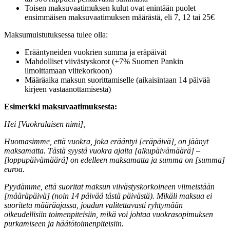
Toisen maksuvaatimuksen kulut ovat enintään puolet
ensimmäisen maksuvaatimuksen määrästä, eli 7, 12 tai 25€
Maksumuistutuksessa tulee olla:
Erääntyneiden vuokrien summa ja eräpäivät
Mahdolliset viivästyskorot (+7% Suomen Pankin
ilmoittamaan viitekorkoon)
Määräaika maksun suorittamiselle (aikaisintaan 14 päivää
kirjeen vastaanottamisesta)
Esimerkki maksuvaatimuksesta:
Hei [Vuokralaisen nimi],
Huomasimme, että vuokra, joka erääntyi [eräpäivä], on jäänyt
maksamatta. Tästä syystä vuokra ajalta [alkupäivämäärä] –
[loppupäivämäärä] on edelleen maksamatta ja summa on [summa]
euroa.
Pyydämme, että suoritat maksun viivästyskorkoineen viimeistään
[määräpäivä] (noin 14 päivää tästä päivästä). Mikäli maksua ei
suoriteta määräajassa, joudun valitettavasti ryhtymään
oikeudellisiin toimenpiteisiin, mikä voi johtaa vuokrasopimuksen
purkamiseen ja häätötoimenpiteisiin.