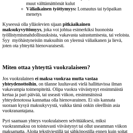
muut välttämättömät kulut
Väliaikainen työttymyys:
Lomautus tai työpaikan
menetys
Kyseessä olla ylläolevien sijaan
pitkäaikainen
maksukyvyttömyys
, joka voi johtua esimerkiksi huonoista
työllistymismahdollisuuksista, vakavasta sairastumisesta, tai veloista.
Syy myöhästyneisiin maksuihin on yleensä väliaikanen ja lievä,
joten ota yhteyttä hienovaraisesti.
Miten ottaa yhteyttä vuokralaiseen?
Jos vuokralainen
ei maksa vuokraa mutta vastaa
yhteydenottoihin
, on tilanne luultavasti vielä hallittavissa ilman
vakavampia toimenpiteitä. Olipa vuokra viivästynyt ensimmäistä
kertaa ja pari päivää, tai useasti viikon, ensimmäisissä
yhteydenotossa kannattaa olla hienovarainen. Ei siis kannata
suoraan kysyä maksukyvystä, vaikka tämä onkin oleellisin asia
vuokranantajana.
Pyri saamaan yhteys vuokralaiseen selvittääksesi, miksi
vuokranmaksu on toistuvasti viivästynyt tai ollut useamman viikon
maksamatta. Aloita tekstiviestillä tai sähköpostilla ennen kuin soitat