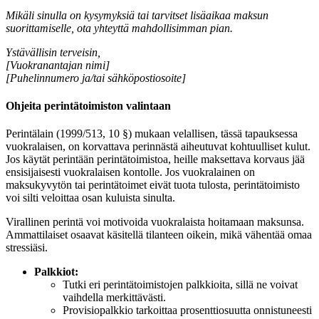
Mikäli sinulla on kysymyksiä tai tarvitset lisäaikaa maksun
suorittamiselle, ota yhteyttä mahdollisimman pian.
Ystävällisin terveisin,
[Vuokranantajan nimi]
[Puhelinnumero ja/tai sähköpostiosoite]
Ohjeita perintätoimiston valintaan
Perintälain (1999/513, 10 §) mukaan velallisen, tässä tapauksessa
vuokralaisen, on korvattava perinnästä aiheutuvat kohtuulliset kulut.
Jos käytät perintään perintätoimistoa, heille maksettava korvaus jää
ensisijaisesti vuokralaisen kontolle. Jos vuokralainen on
maksukyvytön tai perintätoimet eivät tuota tulosta, perintätoimisto
voi silti veloittaa osan kuluista sinulta.
Virallinen perintä voi motivoida vuokralaista hoitamaan maksunsa.
Ammattilaiset osaavat käsitellä tilanteen oikein, mikä vähentää omaa
stressiäsi.
Palkkiot:
Tutki eri perintätoimistojen palkkioita, sillä ne voivat
vaihdella merkittävästi.
Provisiopalkkio tarkoittaa prosenttiosuutta onnistuneesti