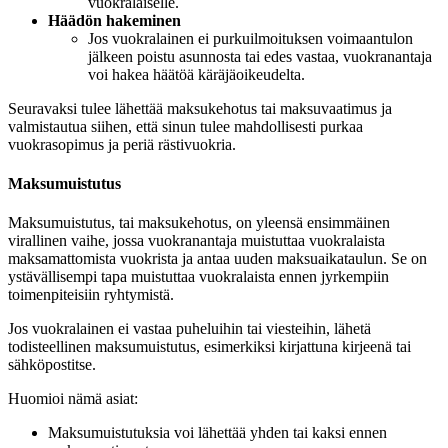
vuokralaiselle.
Häädön hakeminen
Jos vuokralainen ei purkuilmoituksen voimaantulon
jälkeen poistu asunnosta tai edes vastaa, vuokranantaja
voi hakea häätöä käräjäoikeudelta.
Seuravaksi tulee lähettää maksukehotus tai maksuvaatimus ja
valmistautua siihen, että sinun tulee mahdollisesti purkaa
vuokrasopimus ja periä rästivuokria.
Maksumuistutus
Maksumuistutus, tai maksukehotus, on yleensä ensimmäinen
virallinen vaihe, jossa vuokranantaja muistuttaa vuokralaista
maksamattomista vuokrista ja antaa uuden maksuaikataulun. Se on
ystävällisempi tapa muistuttaa vuokralaista ennen jyrkempiin
toimenpiteisiin ryhtymistä.
Jos vuokralainen ei vastaa puheluihin tai viesteihin, lähetä
todisteellinen maksumuistutus, esimerkiksi kirjattuna kirjeenä tai
sähköpostitse.
Huomioi nämä asiat:
Maksumuistutuksia voi lähettää yhden tai kaksi ennen