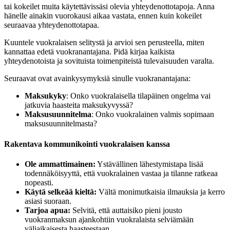
tai kokeilet muita käytettävissäsi olevia yhteydenottotapoja. Anna
hänelle ainakin vuorokausi aikaa vastata, ennen kuin kokeilet
seuraavaa yhteydenottotapaa.
Kuuntele vuokralaisen selitystä ja arvioi sen perusteella, miten
kannattaa edetä vuokranantajana. Pidä kirjaa kaikista
yhteydenotoista ja sovituista toimenpiteistä tulevaisuuden varalta.
Seuraavat ovat avainkysymyksiä sinulle vuokranantajana:
Maksukyky
: Onko vuokralaisella tilapäinen ongelma vai
jatkuvia haasteita maksukyvyssä?
Maksusuunnitelma
: Onko vuokralainen valmis sopimaan
maksusuunnitelmasta?
Rakentava kommunikointi vuokralaisen kanssa
Ole ammattimainen:
Ystävällinen lähestymistapa lisää
todennäköisyyttä, että vuokralainen vastaa ja tilanne ratkeaa
nopeasti.
Käytä selkeää kieltä:
Vältä monimutkaisia ilmauksia ja kerro
asiasi suoraan.
Tarjoa apua:
Selvitä, että auttaisiko pieni jousto
vuokranmaksun ajankohtiin vuokralaista selviämään
väliaikaisesta haasteestaan.