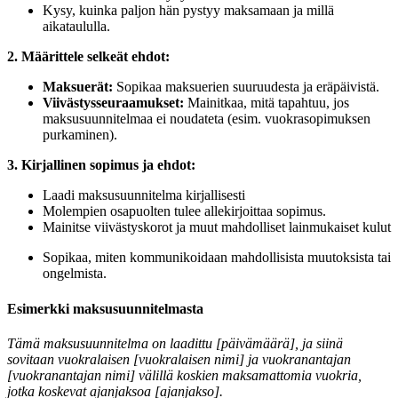
Kysy, kuinka paljon hän pystyy maksamaan ja millä
aikataululla.
2. Määrittele selkeät ehdot:
Maksuerät:
Sopikaa maksuerien suuruudesta ja eräpäivistä.
Viivästysseuraamukset:
Mainitkaa, mitä tapahtuu, jos
maksusuunnitelmaa ei noudateta (esim. vuokrasopimuksen
purkaminen).
3. Kirjallinen sopimus ja ehdot:
Laadi maksusuunnitelma kirjallisesti
Molempien osapuolten tulee allekirjoittaa sopimus.
Mainitse viivästyskorot ja muut mahdolliset lainmukaiset kulut
Sopikaa, miten kommunikoidaan mahdollisista muutoksista tai
ongelmista.
Esimerkki maksusuunnitelmasta
Tämä maksusuunnitelma on laadittu [päivämäärä], ja siinä
sovitaan vuokralaisen [vuokralaisen nimi] ja vuokranantajan
[vuokranantajan nimi] välillä koskien maksamattomia vuokria,
jotka koskevat ajanjaksoa [ajanjakso].