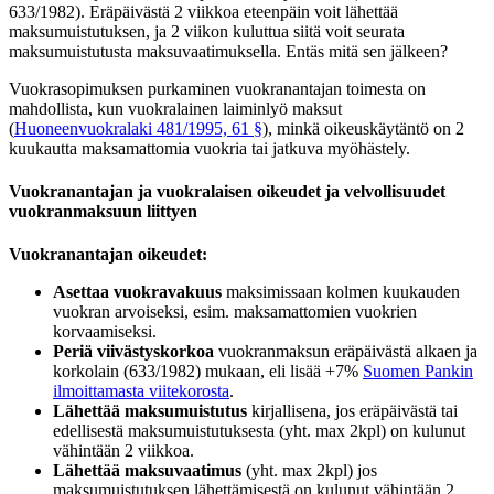
633/1982). Eräpäivästä 2 viikkoa eteenpäin voit lähettää
maksumuistutuksen, ja 2 viikon kuluttua siitä voit seurata
maksumuistutusta maksuvaatimuksella. Entäs mitä sen jälkeen?
Vuokrasopimuksen purkaminen vuokranantajan toimesta on
mahdollista, kun vuokralainen laiminlyö maksut
(
Huoneenvuokralaki 481/1995, 61 §
), minkä oikeuskäytäntö on 2
kuukautta maksamattomia vuokria tai jatkuva myöhästely.
Vuokranantajan ja vuokralaisen oikeudet ja velvollisuudet
vuokranmaksuun liittyen
Vuokranantajan oikeudet:
Asettaa vuokravakuus
maksimissaan kolmen kuukauden
vuokran arvoiseksi, esim. maksamattomien vuokrien
korvaamiseksi.
Periä viivästyskorkoa
vuokranmaksun eräpäivästä alkaen ja
korkolain (633/1982) mukaan, eli lisää +7%
Suomen Pankin
ilmoittamasta viitekorosta
.
Lähettää maksumuistutus
kirjallisena, jos eräpäivästä tai
edellisestä maksumuistutuksesta (yht. max 2kpl) on kulunut
vähintään 2 viikkoa.
Lähettää maksuvaatimus
(yht. max 2kpl) jos
maksumuistutuksen lähettämisestä on kulunut vähintään 2