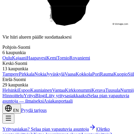
Etelä-Suomi
Vie hiiri alueen päälle suodattaaksesi
Pohjois-Suomi
6
kaupunkia
Oulu
Kajaani
Haapavesi
Kemi
Tornio
Rovaniemi
Keski-Suomi
13
kaupunkia
Tampere
Pirkkala
Nokia
Jyväskylä
Vaasa
Kokkola
Pori
Rauma
Kuopio
Sii
Etelä-Suomi
29
kaupunkia
Helsinki
Espoo
Kauniainen
Vantaa
Kirkkonummi
Kerava
Tuusula
Nurmij
Hinnoittelu
Yritys
Blogi
Liity yritysasiakkaaksi
Selaa pian vapautuvia
asuntoja — ilmaiseksi
Asiakasportaali
Pyydä tarjous
EN
Yritysasiakas? Selaa pian vapautuvia asuntoja
|
Oletko