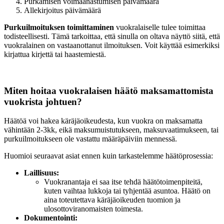
Purkamisen voimaanastumisen päivämäärä
Allekirjoitus päivämäärä
Purkuilmoituksen toimittaminen
vuokralaiselle tulee toimittaa
todisteellisesti. Tämä tarkoittaa, että sinulla on oltava näyttö siitä, että
vuokralainen on vastaanottanut ilmoituksen. Voit käyttää esimerkiksi
kirjattua kirjettä tai haastemiestä.
Miten hoitaa vuokralaisen häätö maksamattomista
vuokrista johtuen?
Häätöä voi hakea käräjäoikeudesta, kun vuokra on maksamatta
vähintään 2-3kk, eikä maksumuistutukseen, maksuvaatimukseen, tai
purkuilmoitukseen ole vastattu määräpäiviin mennessä.
Huomioi seuraavat asiat ennen kuin tarkastelemme häätöprosessia:
Laillisuus:
Vuokranantaja ei saa itse tehdä häätötoimenpiteitä,
kuten vaihtaa lukkoja tai tyhjentää asuntoa. Häätö on
aina toteutettava käräjäoikeuden tuomion ja
ulosottoviranomaisten toimesta.
Dokumentointi: