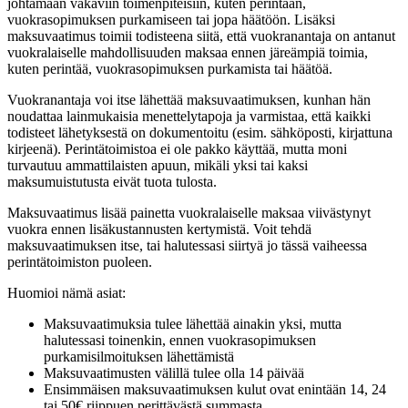
johtamaan vakaviin toimenpiteisiin, kuten perintään,
vuokrasopimuksen purkamiseen tai jopa häätöön. Lisäksi
maksuvaatimus toimii todisteena siitä, että vuokranantaja on antanut
vuokralaiselle mahdollisuuden maksaa ennen järeämpiä toimia,
kuten perintää, vuokrasopimuksen purkamista tai häätöä.
Vuokranantaja voi itse lähettää maksuvaatimuksen, kunhan hän
noudattaa lainmukaisia menettelytapoja ja varmistaa, että kaikki
todisteet lähetyksestä on dokumentoitu (esim. sähköposti, kirjattuna
kirjeenä). Perintätoimistoa ei ole pakko käyttää, mutta moni
turvautuu ammattilaisten apuun, mikäli yksi tai kaksi
maksumuistutusta eivät tuota tulosta.
Maksuvaatimus lisää painetta vuokralaiselle maksaa viivästynyt
vuokra ennen lisäkustannusten kertymistä.​ Voit tehdä
maksuvaatimuksen itse, tai halutessasi siirtyä jo tässä vaiheessa
perintätoimiston puoleen.
Huomioi nämä asiat:
Maksuvaatimuksia tulee lähettää ainakin yksi, mutta
halutessasi toinenkin, ennen vuokrasopimuksen
purkamisilmoituksen lähettämistä
Maksuvaatimusten välillä tulee olla 14 päivää
Ensimmäisen maksuvaatimuksen kulut ovat enintään 14, 24
tai 50€ riippuen perittävästä summasta