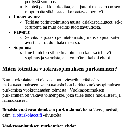
peritystä summasta.
Kiinteä palkkio tarkoittaa, että joudut maksamaan sen
riippumatta siitä, saadanko saatavaa perittyä.
Luotettavuus:
Tarkista perintätoimiston tausta, asiakaspalautteet, sekä
sertifointi tai muu osoitus luotettavuudesta.
Palvelut:
Selvitä, tarjoaako perintätoimisto juridista apua, kuten
avustusta häädön hakemisessa.
Sopimus:
Lue huolellisesti perintätoimiston kanssa tehtävä
sopimus ja varmista, että ymmärrät kaikki ehdot.
Miten toteuttaa vuokrasopimuksen purkaminen?
Kun vuokralainen ei ole vastannut viesteihin eikä edes
maksuvaatimukseen, seuraava askel on harkita vuokrasopimuksen
purkamista vuokranantajan toimesta. Vuokrasopimuksen
purkaminen on vakava toimenpide, joka tulee tehdä huolellisesti ja
lainmukaisesti.
Ilmaisia vuokrasopimuksen purku -lomakkeita
löytyy netistä,
esim.
sijoituskohteet.fi
-sivustolta.
Vuokrasopimuksen purkamisen ehdot