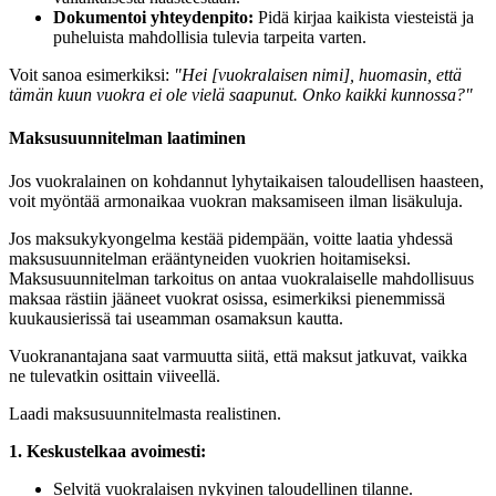
Dokumentoi yhteydenpito:
Pidä kirjaa kaikista viesteistä ja
puheluista mahdollisia tulevia tarpeita varten.
Voit sanoa esimerkiksi:
"Hei [vuokralaisen nimi], huomasin, että
tämän kuun vuokra ei ole vielä saapunut. Onko kaikki kunnossa?"
Maksusuunnitelman laatiminen
Jos vuokralainen on kohdannut lyhytaikaisen taloudellisen haasteen,
voit myöntää armonaikaa vuokran maksamiseen ilman lisäkuluja.
Jos maksukykyongelma kestää pidempään, voitte laatia yhdessä
maksusuunnitelman erääntyneiden vuokrien hoitamiseksi.
Maksusuunnitelman tarkoitus on antaa vuokralaiselle mahdollisuus
maksaa rästiin jääneet vuokrat osissa, esimerkiksi pienemmissä
kuukausierissä tai useamman osamaksun kautta.
Vuokranantajana saat varmuutta siitä, että maksut jatkuvat, vaikka
ne tulevatkin osittain viiveellä.
Laadi maksusuunnitelmasta realistinen.
1. Keskustelkaa avoimesti:
Selvitä vuokralaisen nykyinen taloudellinen tilanne.