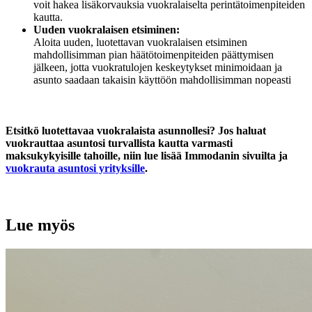
voit hakea lisäkorvauksia vuokralaiselta perintätoimenpiteiden
kautta.
Uuden vuokralaisen etsiminen:
Aloita uuden, luotettavan vuokralaisen etsiminen
mahdollisimman pian häätötoimenpiteiden päättymisen
jälkeen, jotta vuokratulojen keskeytykset minimoidaan ja
asunto saadaan takaisin käyttöön mahdollisimman nopeasti
Etsitkö luotettavaa vuokralaista asunnollesi? Jos haluat
vuokrauttaa asuntosi turvallista kautta varmasti
maksukykyisille tahoille, niin lue lisää Immodanin sivuilta ja
vuokrauta asuntosi yrityksille
.
Lue myös