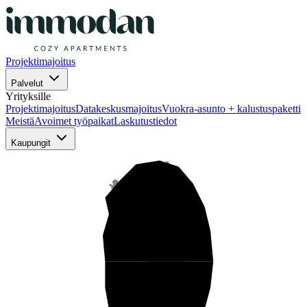
Projektimajoitus
Palvelut
Yrityksille
Projektimajoitus
Datakeskusmajoitus
Vuokra-asunto + kalustuspaketti
Meistä
Avoimet työpaikat
Laskutustiedot
Kaupungit
Pohjois-Suomi
Keski-Suomi