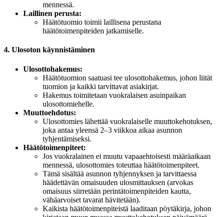
mennessä.
Laillinen perusta:
Häätötuomio toimii laillisena perustana
häätötoimenpiteiden jatkamiselle.
4. Ulosoton käynnistäminen
Ulosottohakemus:
Häätötuomion saatuasi tee ulosottohakemus, johon liität
tuomion ja kaikki tarvittavat asiakirjat.
Hakemus toimitetaan vuokralaisen asuinpaikan
ulosottomiehelle.
Muuttoehdotus:
Ulosottomies lähettää vuokralaiselle muuttokehotuksen,
joka antaa yleensä 2–3 viikkoa aikaa asunnon
tyhjentämiseksi.
Häätötoimenpiteet:
Jos vuokralainen ei muutu vapaaehtoisesti määräaikaan
mennessä, ulosottomies toteuttaa häätötoimenpiteet.
Tämä sisältää asunnon tyhjennyksen ja tarvittaessa
häädettävän omaisuuden ulosmittauksen (arvokas
omaisuus siirretään perintätoimenpiteiden kautta,
vähäarvoiset tavarat hävitetään).
Kaikista häätötoimenpiteistä laaditaan pöytäkirja, johon