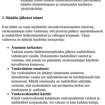
kirjataan muun muassa muuttokehotuksen päivämäärä,
häädön täytäntöönpano ja omaisuuden käsittelyn
yksityiskohdat.
5. Häädön jälkeiset toimet
Kun häätö on saatu täytäntöön ulosottoviranomaisten toimesta,
vuokranantajan tulee varmistaa, että prosessi päättyy asianmukaisesti
ja mahdolliset lisäkustannukset ja vahingot korjataan. Tässä
vaiheessa on tärkeää huolehtia seuraavista:
Asunnon tarkastus:
Tarkista asunto häätötoimenpiteiden jälkeen mahdollisten
vahinkojen varalta. Dokumentoi mahdolliset vauriot ja
varmista, että asunto on palautettu vuokranantajan käyttöön
turvallisessa kunnossa.
Vuokralaisen omaisuus:
Jos vuokralainen on jättänyt omaisuutta asuntoon,
ulosottomies vastaa sen säilyttämisestä tai hävittämisestä lain
mukaisesti. Mikäli omaisuutta on mahdollista säilyttää,
varmista, että vuokralainen saa tarvittaessa tiedon sen
noutoajasta ja -paikasta.
Vuokravakuuden käyttö:
Käytä vuokravakuutta kattamaan maksamattomat vuokrat ja
mahdolliset korjauskulut. Jos vakuus ei kata kaikkia kuluja,