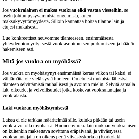
Jos
vuokralainen ei maksa vuokraa eikä vastaa viesteihin
, se
usein johtuu pysyvämmistä ongelmista, kuten
maksukyvyttömyydestä. Silloin kannattaa hoitaa tilanne lain ja
etujesi mukaisesti.
Lue konkreettiset neuvomme tilanteeseen, ensimmäisestä
yhteydenoton yrityksestä vuokrasopimuksen purkamiseen ja häädön
hakemiseen asti.
Mitä jos vuokra on myöhässä?
Jos vuokra on myöhästynyt ensimmäistä kertaa viikon tai kaksi, ei
välttämättä ole vielä syytä huoleen. On etujesi mukaista lähestyä
tilanteen selvittämistä rauhallisesti ja avoimin mielin. Selvitä samalla
lait, oíkeudet ja velvollisuudet jotka koskevat vuokranantajaa ja
vuokralaista.
Laki vuokran myöhästymisestä
Laissa ei ole tarkkaa määritelmää sille, kuinka pitkään tai usein
vuokra voi olla myöhässä. Huoneenvuokralain mukaan vuokralaisen
on kuitenkin maksettava sovittuna eräpäivänä, ja viivästyessä
vuokranantajalla on oikeus periä viivästyskorkoa (Korkolaki