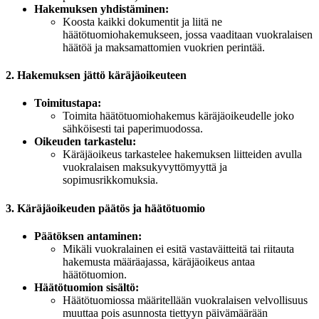
Hakemuksen yhdistäminen:
Koosta kaikki dokumentit ja liitä ne
häätötuomiohakemukseen, jossa vaaditaan vuokralaisen
häätöä ja maksamattomien vuokrien perintää.
2. Hakemuksen jättö käräjäoikeuteen
Toimitustapa:
Toimita häätötuomiohakemus käräjäoikeudelle joko
sähköisesti tai paperimuodossa.
Oikeuden tarkastelu:
Käräjäoikeus tarkastelee hakemuksen liitteiden avulla
vuokralaisen maksukyvyttömyyttä ja
sopimusrikkomuksia.
3. Käräjäoikeuden päätös ja häätötuomio
Päätöksen antaminen:
Mikäli vuokralainen ei esitä vastaväitteitä tai riitauta
hakemusta määräajassa, käräjäoikeus antaa
häätötuomion.
Häätötuomion sisältö:
Häätötuomiossa määritellään vuokralaisen velvollisuus
muuttaa pois asunnosta tiettyyn päivämäärään