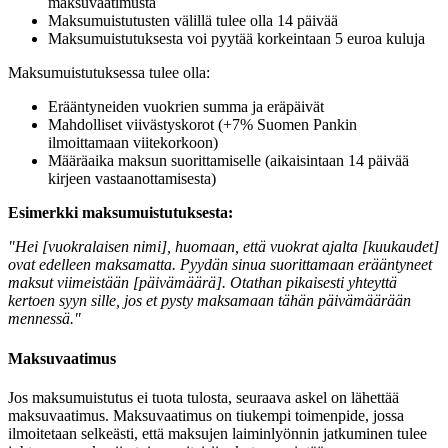
maksuvaatimusta
Maksumuistutusten välillä tulee olla 14 päivää
Maksumuistutuksesta voi pyytää korkeintaan 5 euroa kuluja
Maksumuistutuksessa tulee olla:
Erääntyneiden vuokrien summa ja eräpäivät
Mahdolliset viivästyskorot (+7% Suomen Pankin
ilmoittamaan viitekorkoon)
Määräaika maksun suorittamiselle (aikaisintaan 14 päivää
kirjeen vastaanottamisesta)
Esimerkki maksumuistutuksesta:
"Hei [vuokralaisen nimi], huomaan, että vuokrat ajalta [kuukaudet]
ovat edelleen maksamatta. Pyydän sinua suorittamaan erääntyneet
maksut viimeistään [päivämäärä]. Otathan pikaisesti yhteyttä
kertoen syyn sille, jos et pysty maksamaan tähän päivämäärään
mennessä."
Maksuvaatimus
Jos maksumuistutus ei tuota tulosta, seuraava askel on lähettää
maksuvaatimus. Maksuvaatimus on tiukempi toimenpide, jossa
ilmoitetaan selkeästi, että maksujen laiminlyönnin jatkuminen tulee