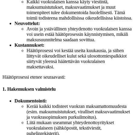
Kaikki vuokralaisen kanssa käyty viestintä,
maksumuistutukset, maksuvaatimukset ja muut
toimenpiteet tulee dokumentoida huolellisesti. Tämä
toimii todisteena mahdollisissa oikeudellisissa kiistoissa.
Neuvottelut:
Avoin ja ystävällinen yhteydenotto vuokralaisen kanssa
voi usein estää häätöprosessin käynnistymisen, mikäli
maksusuunnitelma saadaan sovittua.
Kustannukset:
Häätöprosessi voi kestää useita kuukausia, ja siihen
liittyvät oikeudelliset kulut sekä ulosottomiespalkkiot
siirtyvät yleensä häätettävän vuokralaisen
maksettavaksi.
Häätöprosessi etenee seuraavasti:
1. Hakemuksen valmistelu
Dokumentointi:
Kerää kaikki todisteet vuokran maksamattomuudesta
(esim. maksumuistutukset, viralliset maksuvaatimukset
ja vuokrasopimuksen purkuilmoitus).
Liitä mukaan useammat yhteydenottoyritykset
vuokralaiseen (sähköpostit, tekstiviestit,
puhelinrekisterit).