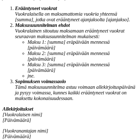
Erääntyneet vuokrat
Vuokralaisella on maksamattomia vuokria yhteensä
[summa], jotka ovat erääntyneet ajanjaksolta [ajanjakso].
Maksusuunnitelman ehdot
Vuokralainen sitoutuu maksamaan erääntyneet vuokrat
seuraavan maksusuunnitelman mukaisesti:
Maksu 1: [summa] eräpäivään mennessä
[päivämäärä]
Maksu 2: [summa] eräpäivään mennessä
[päivämäärä]
Maksu 3: [summa] eräpäivään mennessä
[päivämäärä]
jne.
Sopimuksen voimassaolo
Tämä maksusuunnitelma astuu voimaan allekirjoituspäivänä
ja pysyy voimassa, kunnes kaikki erääntyneet vuokrat on
maksettu kokonaisuudessaan.
Allekirjoitukset
[Vuokralaisen nimi]
[Päivämäärä]
[Vuokranantajan nimi]
[Päivämäärä]