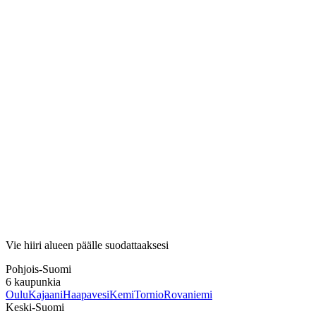
Vie hiiri alueen päälle suodattaaksesi
Pohjois-Suomi
6
kaupunkia
Oulu
Kajaani
Haapavesi
Kemi
Tornio
Rovaniemi
Keski-Suomi