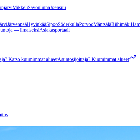
linjärvi
Mikkeli
Savonlinna
Joensuu
ärvi
Järvenpää
Hyvinkää
Sipoo
Söderkulla
Porvoo
Mäntsälä
Riihimäki
Häm
suntoja — ilmaiseksi
Asiakasportaali
ttaja? Katso kuumimmat alueet
Asuntosijoittaja? Kuumimmat alueet
itus