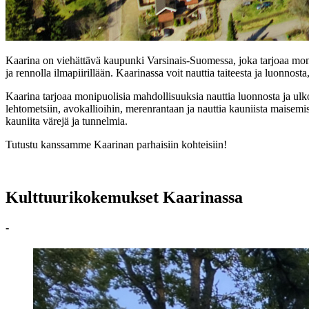
Kaarina on viehättävä kaupunki Varsinais-Suomessa, joka tarjoaa monip
ja rennolla ilmapiirillään. Kaarinassa voit nauttia taiteesta ja luonnost
Kaarina tarjoaa monipuolisia mahdollisuuksia nauttia luonnosta ja ulkoil
lehtometsiin, avokallioihin, merenrantaan ja nauttia kauniista maisemi
kauniita värejä ja tunnelmia.
Tutustu kanssamme Kaarinan parhaisiin kohteisiin!
Kulttuurikokemukset Kaarinassa
-