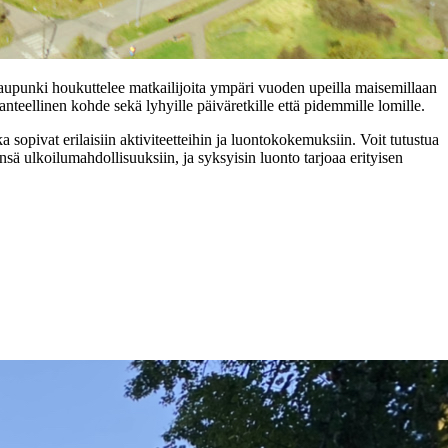
kaupunki houkuttelee matkailijoita ympäri vuoden upeilla maisemillaan
hanteellinen kohde sekä lyhyille päiväretkille että pidemmille lomille.
a sopivat erilaisiin aktiviteetteihin ja luontokokemuksiin. Voit tutustua
sä ulkoilumahdollisuuksiin, ja syksyisin luonto tarjoaa erityisen