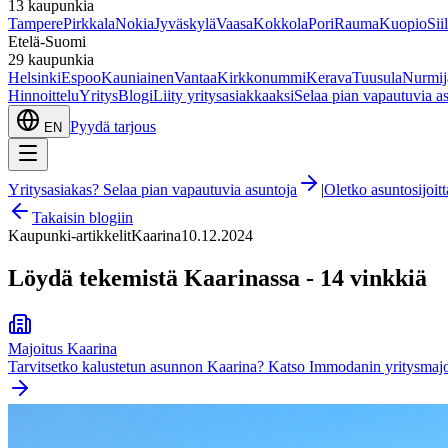
13
kaupunkia
Tampere
Pirkkala
Nokia
Jyväskylä
Vaasa
Kokkola
Pori
Rauma
Kuopio
Sii
Etelä-Suomi
29
kaupunkia
Helsinki
Espoo
Kauniainen
Vantaa
Kirkkonummi
Kerava
Tuusula
Nurmij
Hinnoittelu
Yritys
Blogi
Liity yritysasiakkaaksi
Selaa pian vapautuvia a
Pyydä tarjous
EN
Yritysasiakas? Selaa pian vapautuvia asuntoja
|
Oletko asuntosijoi
Takaisin blogiin
Kaupunki-artikkelit
Kaarina
10.12.2024
Löydä tekemistä Kaarinassa - 14 vinkkiä
Majoitus
Kaarina
Tarvitsetko kalustetun asunnon
Kaarina
? Katso Immodanin yritysmajo