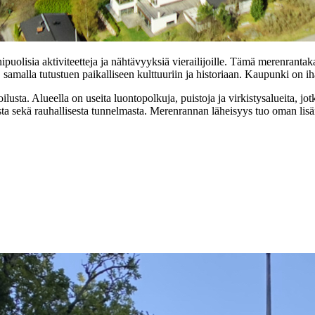
uolisia aktiviteetteja ja nähtävyyksiä vierailijoille. Tämä merenranta
a, samalla tutustuen paikalliseen kulttuuriin ja historiaan. Kaupunki on i
usta. Alueella on useita luontopolkuja, puistoja ja virkistysalueita, jotk
sta sekä rauhallisesta tunnelmasta. Merenrannan läheisyys tuo oman lisän