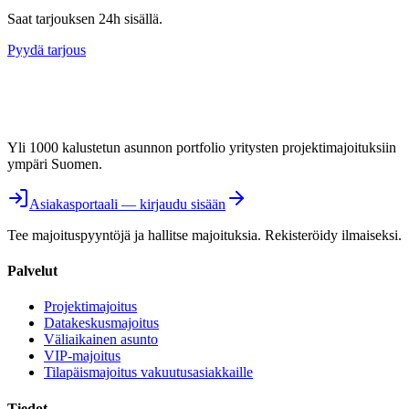
Saat tarjouksen 24h sisällä.
Pyydä tarjous
Yli 1000 kalustetun asunnon portfolio yritysten projektimajoituksiin
ympäri Suomen.
Asiakasportaali — kirjaudu sisään
Tee majoituspyyntöjä ja hallitse majoituksia. Rekisteröidy ilmaiseksi.
Palvelut
Projektimajoitus
Datakeskusmajoitus
Väliaikainen asunto
VIP-majoitus
Tilapäismajoitus vakuutusasiakkaille
Tiedot