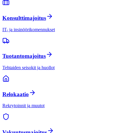
Konsulttimajoitus
IT- ja insinöörikomennukset
Tuotantomajoitus
Tehtaiden seisokit ja huollot
Relokaatio
Rekrytoinnit ja muutot
Vakuutusmajoitus