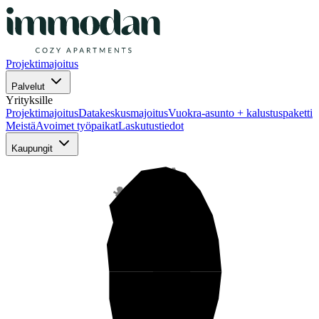
Projektimajoitus
Palvelut
Yrityksille
Projektimajoitus
Datakeskusmajoitus
Vuokra-asunto + kalustuspaketti
Meistä
Avoimet työpaikat
Laskutustiedot
Kaupungit
Pohjois-Suomi
Keski-Suomi