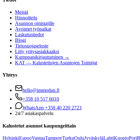
Meistä
Hinnoittelu
Asunnon omistajille
Avoimet työpaikat
Laskutustiedot
Blogi
Tietosuojaseloste
Liity yritysasiakkaaksi
Kumppanikirjautuminen →
KAT — Kalustettujen Asuntojen Toimijat
Yhteys
hello@immodan.fi
+358 10 517 6010
WhatsApp +358 40 220 2723
24/7 asiakaspalvelu
Kalustetut asunnot kaupungeittain
Helsinki
Espoo
Vantaa
Tampere
Turku
Oulu
Jyväskylä
Lahti
Kuopio
Pori
R