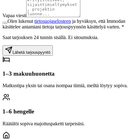
Vapaa viesti
Olen lukenut
tietosuojaselosteen
ja hyväksyn, että Immodan
käsittelee antamiani tietoja tarjouspyynnön käsittelyä varten. *
Saat tarjouksen 24 tunnin sisällä. Ei sitoumuksia.
Lähetä tarjouspyyntö
1–3 makuuhuonetta
Matkustipa yksin tai osana isompaa tiimiä, meiltä löytyy sopiva.
1–6 hengelle
Räätälöi sopiva majoituspaketti tarpeisiisi.