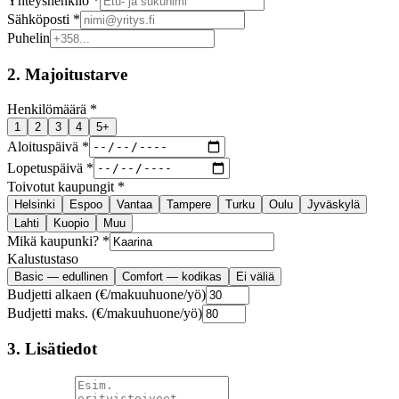
Yhteyshenkilö *
Sähköposti *
Puhelin
2. Majoitustarve
Henkilömäärä *
1
2
3
4
5+
Aloituspäivä *
Lopetuspäivä *
Toivotut kaupungit *
Helsinki
Espoo
Vantaa
Tampere
Turku
Oulu
Jyväskylä
Lahti
Kuopio
Muu
Mikä kaupunki? *
Kalustustaso
Basic — edullinen
Comfort — kodikas
Ei väliä
Budjetti alkaen (€/makuuhuone/yö)
Budjetti maks. (€/makuuhuone/yö)
3. Lisätiedot