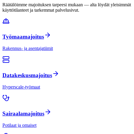
Räätälöimme majoituksen tarpeesi mukaan — alta löydät yleisimmät
käyttötilanteet ja tarkemmat palvelusivut.
Työmaamajoitus
Rakennus- ja asentajatiimit
Datakeskusmajoitus
Hyperscale-työmaat
Sairaalamajoitus
Potilaat ja omaiset