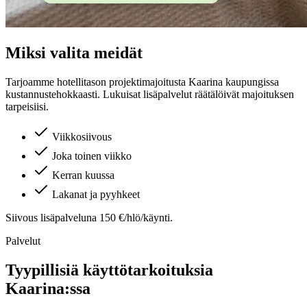
Miksi valita meidät
Tarjoamme hotellitason projektimajoitusta
Kaarina
kaupungissa
kustannustehokkaasti. Lukuisat lisäpalvelut räätälöivät majoituksen
tarpeisiisi.
Viikkosiivous
Joka toinen viikko
Kerran kuussa
Lakanat ja pyyhkeet
Siivous lisäpalveluna 150 €/hlö/käynti.
Palvelut
Tyypillisiä käyttötarkoituksia
Kaarina
:ssa