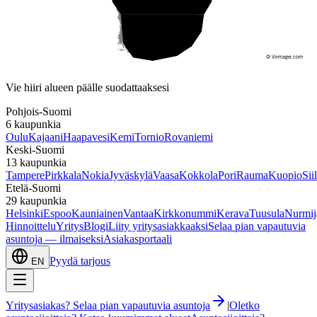
Etelä-Suomi
Vie hiiri alueen päälle suodattaaksesi
Pohjois-Suomi
6
kaupunkia
Oulu
Kajaani
Haapavesi
Kemi
Tornio
Rovaniemi
Keski-Suomi
13
kaupunkia
Tampere
Pirkkala
Nokia
Jyväskylä
Vaasa
Kokkola
Pori
Rauma
Kuopio
Sii
Etelä-Suomi
29
kaupunkia
Helsinki
Espoo
Kauniainen
Vantaa
Kirkkonummi
Kerava
Tuusula
Nurmij
Hinnoittelu
Yritys
Blogi
Liity yritysasiakkaaksi
Selaa pian vapautuvia
asuntoja — ilmaiseksi
Asiakasportaali
Pyydä tarjous
EN
Yritysasiakas? Selaa pian vapautuvia asuntoja
|
Oletko