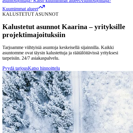
asuntosijoittaja? Katso kuumimmat alueet
Asuntosijoittaja?
Kuumimmat alueet
KALUSTETUT ASUNNOT
Kalustetut asunnot
Kaarina
– yrityksille
projektimajoituksiin
Tarjoamme viihtyisiä asuntoja keskeisellä sijainnilla. Kaikki
asuntomme ovat täysin kalustettuja ja räätälöitävissä yrityksesi
tarpeisiin. 24/7 asiakaspalvelu.
Pyydä tarjous
Katso hinnoittelu