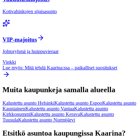
Kotivahinkojen sijaisasunto
VIP-majoitus
Johtoryhmä ja huippuvieraat
Vinkki
Lue myös: Mitä tehdä
Kaarina
:ssa – paikalliset suositukset
Muita kaupunkeja samalla alueella
Kalustettu asunto
Helsinki
Kalustettu asunto
Espoo
Kalustettu asunto
Kauniainen
Kalustettu asunto
Vantaa
Kalustettu asunto
Kirkkonummi
Kalustettu asunto
Kerava
Kalustettu asunto
Tuusula
Kalustettu asunto
Nurmijärvi
Etsitkö asuntoa kaupungissa
Kaarina
?