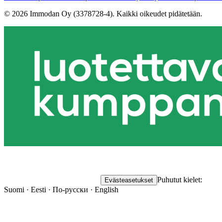
©
2026
Immodan Oy (3378728-4).
Kaikki oikeudet pidätetään.
Puhutut kielet:
Evästeasetukset
Suomi · Eesti · По-русски · English