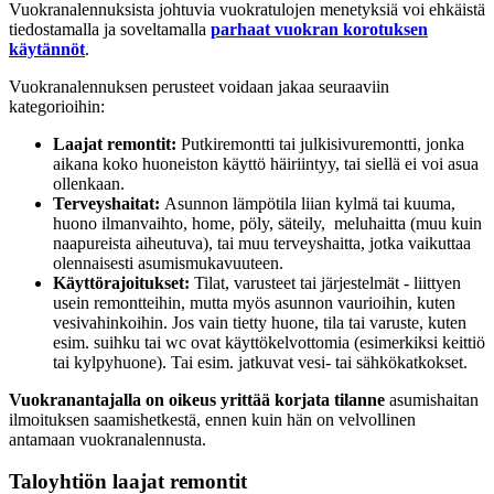
Vuokranalennuksista johtuvia vuokratulojen menetyksiä voi ehkäistä
tiedostamalla ja soveltamalla
parhaat vuokran korotuksen
käytännöt
.
Vuokranalennuksen perusteet voidaan jakaa seuraaviin
kategorioihin:
Laajat remontit:
Putkiremontti tai julkisivuremontti, jonka
aikana koko huoneiston käyttö häiriintyy, tai siellä ei voi asua
ollenkaan.
Terveyshaitat:
Asunnon lämpötila liian kylmä tai kuuma,
huono ilmanvaihto, home, pöly, säteily, meluhaitta (muu kuin
naapureista aiheutuva), tai muu terveyshaitta, jotka vaikuttaa
olennaisesti asumismukavuuteen.
Käyttörajoitukset:
Tilat, varusteet tai järjestelmät - liittyen
usein remontteihin, mutta myös asunnon vaurioihin, kuten
vesivahinkoihin. Jos vain tietty huone, tila tai varuste, kuten
esim. suihku tai wc ovat käyttökelvottomia (esimerkiksi keittiö
tai kylpyhuone). Tai esim. jatkuvat vesi- tai sähkökatkokset.
Vuokranantajalla on oikeus yrittää korjata tilanne
asumishaitan
ilmoituksen saamishetkestä, ennen kuin hän on velvollinen
antamaan vuokranalennusta.
Taloyhtiön laajat remontit