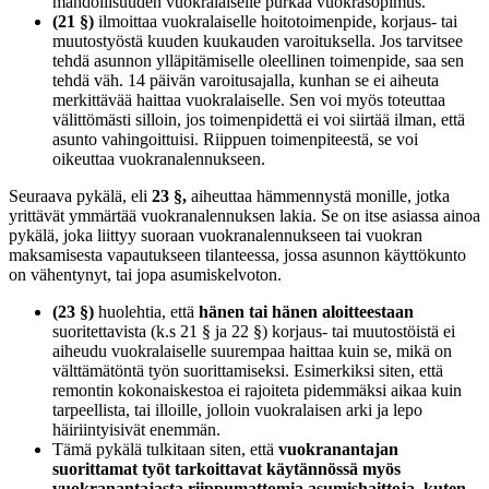
mahdollisuuden vuokralaiselle purkaa vuokrasopimus.
(21 §)
ilmoittaa vuokralaiselle hoitotoimenpide, korjaus- tai
muutostyöstä kuuden kuukauden varoituksella. Jos tarvitsee
tehdä asunnon ylläpitämiselle oleellinen toimenpide, saa sen
tehdä väh. 14 päivän varoitusajalla, kunhan se ei aiheuta
merkittävää haittaa vuokralaiselle. Sen voi myös toteuttaa
välittömästi silloin, jos toimenpidettä ei voi siirtää ilman, että
asunto vahingoittuisi. Riippuen toimenpiteestä, se voi
oikeuttaa vuokranalennukseen.
Seuraava pykälä, eli
23 §,
aiheuttaa hämmennystä monille, jotka
yrittävät ymmärtää vuokranalennuksen lakia. Se on itse asiassa ainoa
pykälä, joka liittyy suoraan vuokranalennukseen tai vuokran
maksamisesta vapautukseen tilanteessa, jossa asunnon käyttökunto
on vähentynyt, tai jopa asumiskelvoton.
(23 §)
huolehtia, että
hänen tai hänen aloitteestaan
suoritettavista (k.s 21 § ja 22 §) korjaus- tai muutostöistä ei
aiheudu vuokralaiselle suurempaa haittaa kuin se, mikä on
välttämätöntä työn suorittamiseksi. Esimerkiksi siten, että
remontin kokonaiskestoa ei rajoiteta pidemmäksi aikaa kuin
tarpeellista, tai illoille, jolloin vuokralaisen arki ja lepo
häiriintyisivät enemmän.
Tämä pykälä tulkitaan siten, että
vuokranantajan
suorittamat työt tarkoittavat käytännössä myös
vuokranantajasta riippumattomia asumishaittoja, kuten