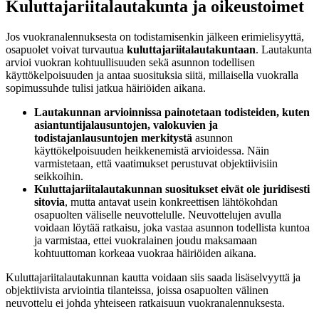
Kuluttajariitalautakunta ja oikeustoimet
Jos vuokranalennuksesta on todistamisenkin jälkeen erimielisyyttä,
osapuolet voivat turvautua
kuluttajariitalautakuntaan
. Lautakunta
arvioi vuokran kohtuullisuuden sekä asunnon todellisen
käyttökelpoisuuden ja antaa suosituksia siitä, millaisella vuokralla
sopimussuhde tulisi jatkua häiriöiden aikana.
Lautakunnan arvioinnissa painotetaan todisteiden, kuten
asiantuntijalausuntojen, valokuvien ja
todistajanlausuntojen merkitystä
asunnon
käyttökelpoisuuden heikkenemistä arvioidessa. Näin
varmistetaan, että vaatimukset perustuvat objektiivisiin
seikkoihin.
Kuluttajariitalautakunnan suositukset eivät ole juridisesti
sitovia
, mutta antavat usein konkreettisen lähtökohdan
osapuolten väliselle neuvottelulle. Neuvottelujen avulla
voidaan löytää ratkaisu, joka vastaa asunnon todellista kuntoa
ja varmistaa, ettei vuokralainen joudu maksamaan
kohtuuttoman korkeaa vuokraa häiriöiden aikana.
Kuluttajariitalautakunnan kautta voidaan siis saada lisäselvyyttä ja
objektiivista arviointia tilanteissa, joissa osapuolten välinen
neuvottelu ei johda yhteiseen ratkaisuun vuokranalennuksesta.