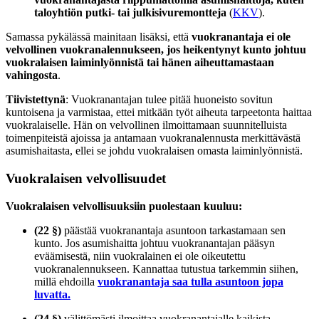
taloyhtiön putki- tai julkisivuremontteja
(
KKV
).
Samassa pykälässä mainitaan lisäksi, että
vuokranantaja ei ole
velvollinen vuokranalennukseen, jos heikentynyt kunto johtuu
vuokralaisen laiminlyönnistä tai hänen aiheuttamastaan
vahingosta
.
Tiivistettynä
: Vuokranantajan tulee pitää huoneisto sovitun
kuntoisena ja varmistaa, ettei mitkään työt aiheuta tarpeetonta haittaa
vuokralaiselle. Hän on velvollinen ilmoittamaan suunnitelluista
toimenpiteistä ajoissa ja antamaan vuokranalennusta merkittävästä
asumishaitasta, ellei se johdu vuokralaisen omasta laiminlyönnistä.
Vuokralaisen velvollisuudet
Vuokralaisen velvollisuuksiin puolestaan kuuluu:
(22 §)
päästää vuokranantaja asuntoon tarkastamaan sen
kunto. Jos asumishaitta johtuu vuokranantajan pääsyn
eväämisestä, niin vuokralainen ei ole oikeutettu
vuokranalennukseen. Kannattaa tutustua tarkemmin siihen,
millä ehdoilla
vuokranantaja saa tulla asuntoon jopa
luvatta.
(24 §)
välittömästi
ilmoittaa vuokranantajalle kaikista