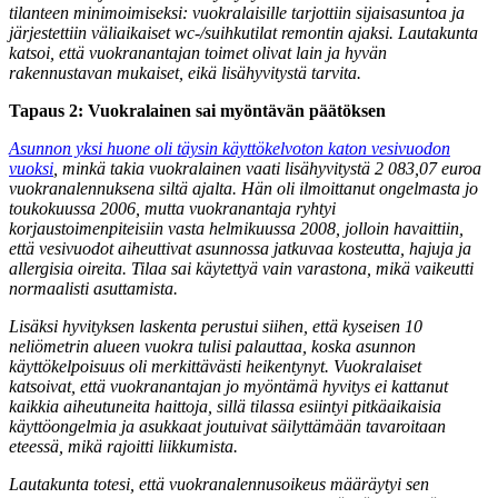
tilanteen minimoimiseksi: vuokralaisille tarjottiin sijaisasuntoa ja
järjestettiin väliaikaiset wc-/suihkutilat remontin ajaksi. Lautakunta
katsoi, että vuokranantajan toimet olivat lain ja hyvän
rakennustavan mukaiset, eikä lisähyvitystä tarvita.
Tapaus 2: Vuokralainen sai myöntävän päätöksen
Asunnon yksi huone oli täysin käyttökelvoton katon vesivuodon
vuoksi
, minkä takia vuokralainen vaati lisähyvitystä 2 083,07 euroa
vuokranalennuksena siltä ajalta. Hän oli ilmoittanut ongelmasta jo
toukokuussa 2006, mutta vuokranantaja ryhtyi
korjaustoimenpiteisiin vasta helmikuussa 2008, jolloin havaittiin,
että vesivuodot aiheuttivat asunnossa jatkuvaa kosteutta, hajuja ja
allergisia oireita. Tilaa sai käytettyä vain varastona, mikä vaikeutti
normaalisti asuttamista.
Lisäksi hyvityksen laskenta perustui siihen, että kyseisen 10
neliömetrin alueen vuokra tulisi palauttaa, koska asunnon
käyttökelpoisuus oli merkittävästi heikentynyt. Vuokralaiset
katsoivat, että vuokranantajan jo myöntämä hyvitys ei kattanut
kaikkia aiheutuneita haittoja, sillä tilassa esiintyi pitkäaikaisia
käyttöongelmia ja asukkaat joutuivat säilyttämään tavaroitaan
eteessä, mikä rajoitti liikkumista.
Lautakunta totesi, että vuokranalennusoikeus määräytyi sen