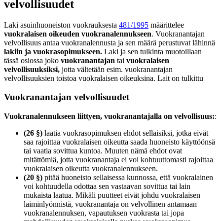
velvollisuudet
Laki asuinhuoneiston vuokrauksesta
481/1995
määrittelee
vuokralaisen oikeuden vuokranalennukseen
. Vuokranantajan
velvollisuus antaa vuokranalennusta ja sen määrä perustuvat lähinnä
lakiin ja vuokrasopimukseen.
Laki ja sen tulkinta muotoillaan
tässä osiossa joko
vuokranantajan
tai
vuokralaisen
velvollisuuksiksi,
jotta vältetään esim. vuokranantajan
velvollisuuksien toistoa vuokralaisen oikeuksina. Lait on tulkittu
Vuokranantajan velvollisuudet
Vuokranalennukseen liittyen, vuokranantajalla on velvollisuus:
:
(26 §)
laatia vuokrasopimuksen ehdot sellaisiksi, jotka eivät
saa rajoittaa vuokralaisen oikeutta saada huoneisto käyttöönsä
tai vaatia sovittua kuntoa. Muuten nämä ehdot ovat
mitättömiä, jotta vuokranantaja ei voi kohtuuttomasti rajoittaa
vuokralaisen oikeutta vuokranalennukseen.
(20 §)
pitää huoneisto sellaisessa kunnossa, että vuokralainen
voi kohtuudella odottaa sen vastaavan sovittua tai lain
mukaista laatua. Mikäli puutteet eivät johdu vuokralaisen
laiminlyönnistä, vuokranantaja on velvollinen antamaan
vuokranalennuksen, vapautuksen vuokrasta tai jopa