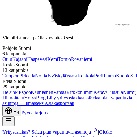
Etelä-Suomi
Vie hiiri alueen päälle suodattaaksesi
Pohjois-Suomi
6
kaupunkia
Oulu
Kajaani
Haapavesi
Kemi
Tornio
Rovaniemi
Keski-Suomi
13
kaupunkia
Tampere
Pirkkala
Nokia
Jyväskylä
Vaasa
Kokkola
Pori
Rauma
Kuopio
Sii
Etelä-Suomi
29
kaupunkia
Helsinki
Espoo
Kauniainen
Vantaa
Kirkkonummi
Kerava
Tuusula
Nurmij
Hinnoittelu
Yritys
Blogi
Liity yritysasiakkaaksi
Selaa pian vapautuvia
asuntoja — ilmaiseksi
Asiakasportaali
Pyydä tarjous
EN
Yritysasiakas? Selaa pian vapautuvia asuntoja
|
Oletko