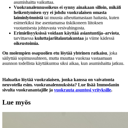
asumishaitta vaikuttaa.
Vuokranalennusoikeus ei synny ainakaan silloin, mikäli
heikentymisen syy ei johdu vuokralaisen omasta
laiminlyönnistä
tai muusta aiheuttamastaan haitasta, kuten
esimerkiksi itse asentamansa tiskikoneen liitoksen
vuotamisesta johtuvasta vesivahingosta.
Erimielisyyksissä voidaan käyttää asiantuntija–arviota
,
tarvittaessa
kuluttajariitalautakuntaa
ja viime kädessä
oikeustoimia.
On molempien osapuolien etu löytää yhteinen ratkaisu
, joka
säilyttää sopimussuhteen, mutta muuttaa vuokraa vastaamaan
asunnon todellista käyttäkuntoa siksi aikaa, kun asumishaitta jatkuu.
Haluatko löytää vuokralaisen, jonka kanssa on vaivatonta
neuvotella esim. vuokranalennuksista? Lue lisää Immodanin
sivulta vuokranantajille ja
vuokrauta asuntosi yrityksille
.
Lue myös