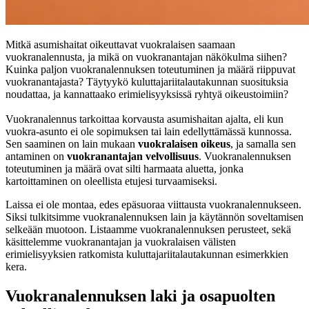
Mitkä asumishaitat oikeuttavat vuokralaisen saamaan
vuokranalennusta, ja mikä on vuokranantajan näkökulma siihen?
Kuinka paljon vuokranalennuksen toteutuminen ja määrä riippuvat
vuokranantajasta? Täytyykö kuluttajariitalautakunnan suosituksia
noudattaa, ja kannattaako erimielisyyksissä ryhtyä oikeustoimiin?
Vuokranalennus tarkoittaa korvausta asumishaitan ajalta, eli kun
vuokra-asunto ei ole sopimuksen tai lain edellyttämässä kunnossa.
Sen saaminen on lain mukaan
vuokralaisen oikeus
, ja samalla sen
antaminen on
vuokranantajan velvollisuus
. Vuokranalennuksen
toteutuminen ja määrä ovat silti harmaata aluetta, jonka
kartoittaminen on oleellista etujesi turvaamiseksi.
Laissa ei ole montaa, edes epäsuoraa viittausta vuokranalennukseen.
Siksi tulkitsimme vuokranalennuksen lain ja käytännön soveltamisen
selkeään muotoon. Listaamme vuokranalennuksen perusteet, sekä
käsittelemme vuokranantajan ja vuokralaisen välisten
erimielisyyksien ratkomista kuluttajariitalautakunnan esimerkkien
kera.
Vuokranalennuksen laki ja osapuolten