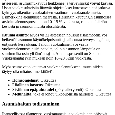
asteeseen, asumismukavuus heikkenee ja terveysriskit voivat kasvaa.
Useat vuokrasuhteisiin liittyvät ohjeistukset korostavat, että jatkuva
kylmyys oikeuttaa vuokralaisen vaatimaan vuokranalennusta.
Esimerkkinä alennuksen määrästä, Helsingin kaupungin asunnoissa
arvioitu alennusprosentti on 10–15 % vuokrasta, riippuen häiriön
kestosta ja asunnon muista olosuhteista.
Kuuma asunto
: Myös yli 32 asteeseen noussut sisälämpötila voi
heikentää asunnon käyttökelpoisuutta ja aiheuttaa terveysongelmia,
erityisesti kesäaikaan. Tällöin vuokralainen voi vaatia
vuokranalennusta niiltä päiviltä, jolloin asunnon lämpötila on
suurimmilta osin yli tämän rajan. Alennusprosentti on Suomen
Vuokranantat ry:n mukaan noin 10–20 %:iin vuokrasta.
Myös seuraavat oikeuttavat vuokranalennukseen, mutta niiden
täytyy olla mitatusti merkittäviä.
Homeongelmat
: Oikeuttaa
Liiallinen kosteus
: Oikeuttaa
Sisäilman epäpuhtaudet
(pöly, allergeenit): Oikeuttaa
Meluhaitta,
joka ei johdu ulkopuolisista häiriöistä: Oikeuttaa
Asumishaitan todistaminen
Ihanteellisessa tilanteessa vuokranantaja ja vuokralainen pääsevät