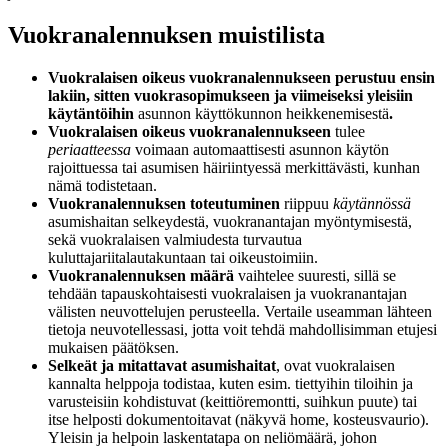
Vuokranalennuksen muistilista
Vuokralaisen oikeus vuokranalennukseen perustuu ensin
lakiin, sitten vuokrasopimukseen ja viimeiseksi yleisiin
käytäntöihin
asunnon käyttökunnon heikkenemisestä
.
Vuokralaisen oikeus vuokranalennukseen
tulee
periaatteessa
voimaan automaattisesti asunnon käytön
rajoittuessa tai asumisen häiriintyessä merkittävästi, kunhan
nämä todistetaan.
Vuokranalennuksen toteutuminen
riippuu
käytännössä
asumishaitan selkeydestä, vuokranantajan myöntymisestä,
sekä vuokralaisen valmiudesta turvautua
kuluttajariitalautakuntaan tai oikeustoimiin.
Vuokranalennuksen määrä
vaihtelee suuresti, sillä se
tehdään tapauskohtaisesti vuokralaisen ja vuokranantajan
välisten neuvottelujen perusteella. Vertaile useamman lähteen
tietoja neuvotellessasi, jotta voit tehdä mahdollisimman etujesi
mukaisen päätöksen.
Selkeät ja mitattavat asumishaitat
, ovat vuokralaisen
kannalta helppoja todistaa, kuten esim. tiettyihin tiloihin ja
varusteisiin kohdistuvat (keittiöremontti, suihkun puute) tai
itse helposti dokumentoitavat (näkyvä home, kosteusvaurio).
Yleisin ja helpoin laskentatapa on neliömäärä, johon