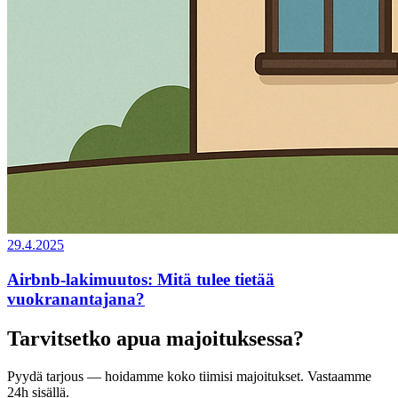
29.4.2025
‍Airbnb-lakimuutos: Mitä tulee tietää
vuokranantajana?
Tarvitsetko apua majoituksessa?
Pyydä tarjous — hoidamme koko tiimisi majoitukset. Vastaamme
24h sisällä.