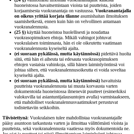
huoneistossa havaitsemistaan vioista tai puutteista, joiden
korjaamisesta vuokranantaja on vastuussa.
Vuokranantajalla
on oikeus yrittää korjata tilanne
asumishaitan ilmoituksen
saamishetkestä, ennen kuin hän on velvollinen antamaan
vuokranalennusta.
(25 §)
käyttää huoneistoa huolellisesti ja noudattaa
vuokrasopimuksen ehtoja. Mikäli vahingot johtuvat
vuokralaisen toiminnasta, hän ei ole oikeutettu vaatimaan
vuokranalennusta kyseiseltä ajalta.
(ei suoraan pykälässä, mutta käytännössä)
pidettävä huolta
siitä, että hän ei aiheuta tai edesauta vuokrasopimuksen
ehtojen vastaisia vahinkoja, sillä hänen laiminlyöntinsä voi
johtaa siihen, että vuokranalennusoikeutta ei voida soveltaa
kyseiseltä ajalta.
(ei suoraan pykälässä, mutta käytännössä)
havaituista
puutteista vuokranalennusta tai muuta korvausta varten
dokumentoida huoneistossa ilmenevät puutteet (esimerkiksi
valokuvilla tai asiantuntijalausuntojen avulla) varmistaakseen,
että mahdolliset vuokranalennusvaatimukset perustuvat
todistettaviin seikkoihin.
Tiivistettynä
: Vuokralaisen tulee mahdollistaa vuokranantajalle
pääsy asuntoon tarkastusta varten ja ilmoittaa välittömästi vioista ja
puutteista, sekä vuokranalennusta vaatiessa myös dokumentoida ne.
Jos viat ja puutteet tai niistä illmoittamisen laiminlyönti johtavaa