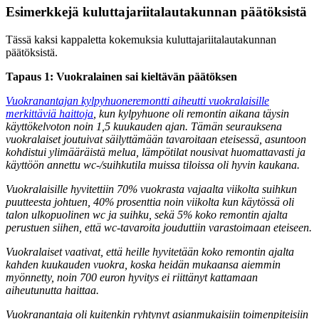
Esimerkkejä kuluttajariitalautakunnan päätöksistä
Tässä kaksi kappaletta kokemuksia kuluttajariitalautakunnan
päätöksistä.
Tapaus 1: Vuokralainen sai kieltävän päätöksen
Vuokranantajan kylpyhuoneremontti aiheutti vuokralaisille
merkittäviä haittoja
, kun kylpyhuone oli remontin aikana täysin
käyttökelvoton noin 1,5 kuukauden ajan. Tämän seurauksena
vuokralaiset joutuivat säilyttämään tavaroitaan eteisessä, asuntoon
kohdistui ylimääräistä melua, lämpötilat nousivat huomattavasti ja
käyttöön annettu wc-/suihkutila muissa tiloissa oli hyvin kaukana.
Vuokralaisille hyvitettiin 70% vuokrasta vajaalta viikolta suihkun
puutteesta johtuen, 40% prosenttia noin viikolta kun käytössä oli
talon ulkopuolinen wc ja suihku, sekä 5% koko remontin ajalta
perustuen siihen, että wc-tavaroita jouduttiin varastoimaan eteiseen.
Vuokralaiset vaativat, että heille hyvitetään koko remontin ajalta
kahden kuukauden vuokra, koska heidän mukaansa aiemmin
myönnetty, noin 700 euron hyvitys ei riittänyt kattamaan
aiheutunutta haittaa.
Vuokranantaja oli kuitenkin ryhtynyt asianmukaisiin toimenpiteisiin