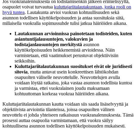
Jos vuokranalennuksesta on todistamisenkin jälkeen erimielisyyttä,
osapuolet voivat turvautua
kuluttajariitalautakuntaan, jonka rooli on
hyvä tuntea
. Lautakunta arvioi vuokran kohtuullisuuden sekä
asunnon todellisen käyttökelpoisuuden ja antaa suosituksia siitä,
millaisella vuokralla sopimussuhde tulisi jatkua häiriöiden aikana.
Lautakunnan arvioinnissa painotetaan todisteiden, kuten
asiantuntijalausuntojen, valokuvien ja
todistajanlausuntojen merkitystä
asunnon
käyttökelpoisuuden heikkenemistä arvioidessa. Näin
varmistetaan, että vaatimukset perustuvat objektiivisiin
seikkoihin.
Kuluttajariitalautakunnan suositukset eivät ole juridisesti
sitovia
, mutta antavat usein konkreettisen lähtökohdan
osapuolten väliselle neuvottelulle. Neuvottelujen avulla
voidaan löytää ratkaisu, joka vastaa asunnon todellista kuntoa
ja varmistaa, ettei vuokralainen joudu maksamaan
kohtuuttoman korkeaa vuokraa häiriöiden aikana.
Kuluttajariitalautakunnan kautta voidaan siis saada lisäselvyyttä ja
objektiivista arviointia tilanteissa, joissa osapuolten välinen
neuvottelu ei johda yhteiseen ratkaisuun vuokranalennuksesta. Tämä
prosessi auttaa osapuolia varmistamaan, että vuokra säilyy
kohtuullisena asunnon todellisen käyttökelpoisuuden mukaisesti.