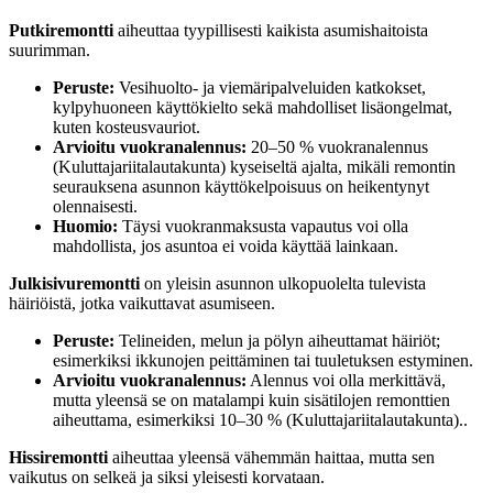
Putkiremontti
aiheuttaa tyypillisesti kaikista asumishaitoista
suurimman.
Peruste:
Vesihuolto- ja viemäripalveluiden katkokset,
kylpyhuoneen käyttökielto sekä mahdolliset lisäongelmat,
kuten kosteusvauriot.
Arvioitu vuokranalennus:
20–50 % vuokranalennus
(Kuluttajariitalautakunta) kyseiseltä ajalta, mikäli remontin
seurauksena asunnon käyttökelpoisuus on heikentynyt
olennaisesti.
Huomio:
Täysi vuokranmaksusta vapautus voi olla
mahdollista, jos asuntoa ei voida käyttää lainkaan.
Julkisivuremontti
on yleisin asunnon ulkopuolelta tulevista
häiriöistä, jotka vaikuttavat asumiseen.
Peruste:
Telineiden, melun ja pölyn aiheuttamat häiriöt;
esimerkiksi ikkunojen peittäminen tai tuuletuksen estyminen.
Arvioitu vuokranalennus:
Alennus voi olla merkittävä,
mutta yleensä se on matalampi kuin sisätilojen remonttien
aiheuttama, esimerkiksi 10–30 % (Kuluttajariitalautakunta)..
Hissiremontti
aiheuttaa yleensä vähemmän haittaa, mutta sen
vaikutus on selkeä ja siksi yleisesti korvataan.