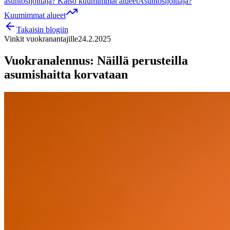
asuntosijoittaja? Katso kuumimmat alueet
Asuntosijoittaja?
Kuumimmat alueet
Takaisin blogiin
Vinkit vuokranantajille
24.2.2025
Vuokranalennus: Näillä perusteilla
asumishaitta korvataan