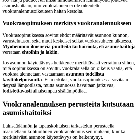
asumishaittaan, niin vuokralainen ei ole oikeutettu
vuokranalennusoikeuteen haitan kestolta.
Vuokrasopimuksen merkitys vuokranalennukseen
Vuokrasopimuksessa sovitut ehdot määrittävät asunnon kunnon,
varustelutason sekä muut keskeiset seikat vuokrasuhteen alkaessa.
Myöhemmin ilmeneviä puutteita tai häiriöitä, eli asumishaittoja
verrataan
ehtoihin ja lakiin
.
Jos asunnon käytettävyys heikkenee merkittävästi verrattuna siihen,
mitä sopimuksessa on sovittu, vuokralaisella on oikeus vaatia, että
vuokraa alennetaan vastaamaan
asunnon todellista
käyttökelpoisuutta
. Esimerkiksi, vuokrasopimuksessa sovitaan
tietystä lämpötilasta, mutta asunnossa havaitaan jatkuvaa,
todistettavasti
alhaisempaa sisälämpötilaa.
Vuokranalennuksen perusteita kutsutaan
asumishaitoiksi
Lainsäädännön ja tapauskohtaisen tarkastelun perusteella
määritellään kohtuullinen vuokranalennus sen mukaan, kuinka
merkittävästi asunnon käytettävyys on heikentynyt.