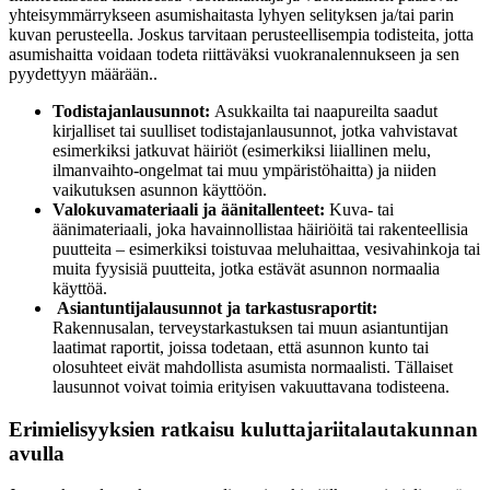
yhteisymmärrykseen asumishaitasta lyhyen selityksen ja/tai parin
kuvan perusteella. Joskus tarvitaan perusteellisempia todisteita, jotta
asumishaitta voidaan todeta riittäväksi vuokranalennukseen ja sen
pyydettyyn määrään..
Todistajanlausunnot:
Asukkailta tai naapureilta saadut
kirjalliset tai suulliset todistajanlausunnot, jotka vahvistavat
esimerkiksi jatkuvat häiriöt (esimerkiksi liiallinen melu,
ilmanvaihto-ongelmat tai muu ympäristöhaitta) ja niiden
vaikutuksen asunnon käyttöön.
Valokuvamateriaali ja äänitallenteet:
Kuva- tai
äänimateriaali, joka havainnollistaa häiriöitä tai rakenteellisia
puutteita – esimerkiksi toistuvaa meluhaittaa, vesivahinkoja tai
muita fyysisiä puutteita, jotka estävät asunnon normaalia
käyttöä.
Asiantuntijalausunnot ja tarkastusraportit:
Rakennusalan, terveystarkastuksen tai muun asiantuntijan
laatimat raportit, joissa todetaan, että asunnon kunto tai
olosuhteet eivät mahdollista asumista normaalisti. Tällaiset
lausunnot voivat toimia erityisen vakuuttavana todisteena.
Erimielisyyksien ratkaisu kuluttajariitalautakunnan
avulla