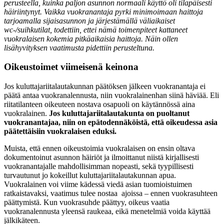
perusteella, kuinka paljon asunnon normaali käyttö oli tilapäisesti
häiriintynyt. Vaikka vuokranantaja pyrki minimoimaan haittoja
tarjoamalla sijaisasunnon ja järjestämällä väliaikaiset
wc-/suihkutilat, todettiin, ettei nämä toimenpiteet kattaneet
vuokralaisen kokemia pitkäaikaisia haittoja. Näin ollen
lisähyvityksen vaatimusta pidettiin perusteltuna.
Oikeustoimet viimeisenä keinona
Jos kuluttajariitalautakunnan päätöksen jälkeen vuokranantaja ei
päätä antaa vuokranalennusta, niin vuokralainenhan siinä häviää. Eli
riitatilanteen oikeuteen nostava osapuoli on käytännössä aina
vuokralainen.
Jos kuluttajariitalautakunta on puoltanut
vuokranantajaa, niin on epätodennäköistä, että oikeudessa asia
päätettäisiin vuokralaisen eduksi.
Muista, että ennen oikeustoimia vuokralaisen on ensin oltava
dokumentoinut asunnon häiriöt ja ilmoittanut niistä kirjallisesti
vuokranantajalle mahdollisimman nopeasti, sekä tyypillisesti
turvautunut jo kokeillut kuluttajariitalautakunnan apua.
Vuokralainen voi viime kädessä viedä asian tuomioistuimen
ratkaistavaksi, vaatimus tulee nostaa ajoissa – ennen vuokrasuhteen
päättymistä. Kun vuokrasuhde päättyy, oikeus vaatia
vuokranalennusta yleensä raukeaa, eikä menetelmiä voida käyttää
jälkikäteen.