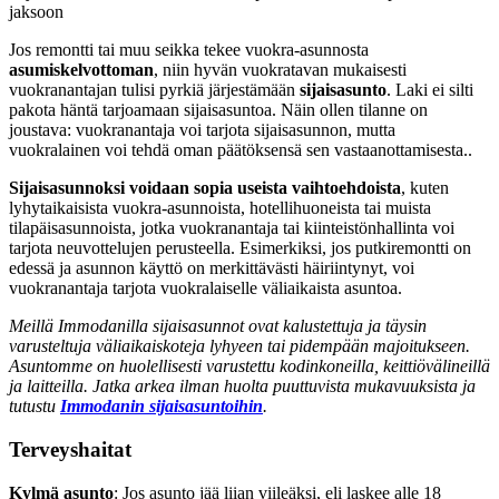
jaksoon
Jos remontti tai muu seikka tekee vuokra-asunnosta
asumiskelvottoman
, niin hyvän vuokratavan mukaisesti
vuokranantajan tulisi pyrkiä järjestämään
sijaisasunto
. Laki ei silti
pakota häntä tarjoamaan sijaisasuntoa. Näin ollen tilanne on
joustava: vuokranantaja voi tarjota sijaisasunnon, mutta
vuokralainen voi tehdä oman päätöksensä sen vastaanottamisesta..
Sijaisasunnoksi voidaan sopia useista vaihtoehdoista
, kuten
lyhytaikaisista vuokra-asunnoista, hotellihuoneista tai muista
tilapäisasunnoista, jotka vuokranantaja tai kiinteistönhallinta voi
tarjota neuvottelujen perusteella. Esimerkiksi, jos putkiremontti on
edessä ja asunnon käyttö on merkittävästi häiriintynyt, voi
vuokranantaja tarjota vuokralaiselle väliaikaista asuntoa.
Meillä Immodanilla sijaisasunnot ovat kalustettuja ja täysin
varusteltuja väliaikaiskoteja lyhyeen tai pidempään majoitukseen.
Asuntomme on huolellisesti varustettu kodinkoneilla, keittiövälineillä
ja laitteilla. Jatka arkea ilman huolta puuttuvista mukavuuksista ja
tutustu
Immodanin sijaisasuntoihin
.
Terveyshaitat
Kylmä asunto
: Jos asunto jää liian viileäksi, eli laskee alle 18