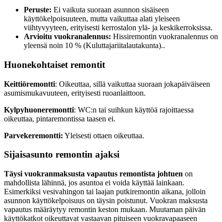
Peruste:
Ei vaikuta suoraan asunnon sisäiseen
käyttökelpoisuuteen, mutta vaikuttaa alati yleiseen
viihtyvyyteen, erityisesti kerrostalon ylä- ja keskikerroksissa.
Arvioitu vuokranalennus:
Hissiremontin vuokranalennus on
yleensä noin 10 % (Kuluttajariitalautakunta)..
Huonekohtaiset remontit
Keittiöremontti
: Oikeuttaa, sillä vaikuttaa suoraan jokapäiväiseen
asumismukavuuteen, erityisesti ruoanlaittoon.
Kylpyhuoneremontti
: WC:n tai suihkun käyttöä rajoittaessa
oikeuttaa, pintaremontissa taasen ei.
Parvekeremontti:
Yleisesti ottaen oikeuttaa.
Sijaisasunto remontin ajaksi
Täysi vuokranmaksusta vapautus remontista johtuen
on
mahdollista lähinnä, jos asuntoa ei voida käyttää lainkaan.
Esimerkiksi vesivahingon tai laajan putkiremontin aikana, jolloin
asunnon käyttökelpoisuus on täysin poistunut. Vuokran maksusta
vapautus määräytyy remontin keston mukaan. Muutaman päivän
käyttökatkot oikeuttavat vastaavan pituiseen vuokravapaaseen