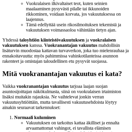
Vuokralaisen ilkivaltaiset teot, kuten seinien
maalaaminen pysyvästi pilalle tai ikkunoiden
rikkominen, voidaan korvata, jos vakuutuksessa on
laajennus.
Tämä edellyttää usein rikosilmoituksen tekemistä ja
vakuutuksen voimassaoloa vähintään tietyn ajan.
Yhdessä
taloyhtiön kiinteistövakuutuksen
ja
vuokralaisen
vakuutuksen
kanssa.
Vuokranantajan vakuutus
mahdollisin
lisäturvin muodostaa kattavan turvaverkon, joka tuo mielenrauhaa ja
ennakoitavuutta: myös pahimmissa vahinkotilanteissa asunnon
rakenteet ja omistajan taloudellinen etu pysyvät suojassa.
Mitä vuokranantajan vakuutus ei kata?
Vaikka
vuokranantajan vakuutus
tarjoaa laajan suojan
asuntosijoittajan näkökulmasta, siinä on vuokralaisen irtaimiston
lisäksi muitakin rajauksia. Ne vaihtelevat jonkin verran
vakuutusyhtiöittäin, mutta tavallisesti vakuutusehdoista löytyy
ainakin seuraavat tarkennukset:
Normaali kuluminen
Vakuutuksen on tarkoitus kattaa äkilliset ja ennalta
arvaamattomat vahingot, ei tavallista elämisen