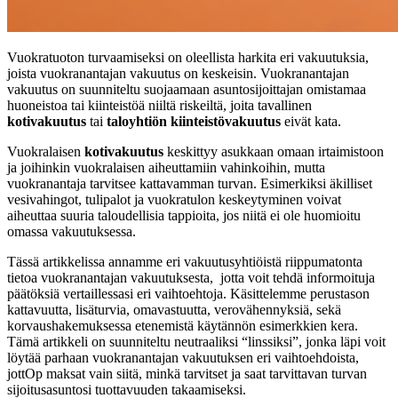
Vuokratuoton turvaamiseksi on oleellista harkita eri vakuutuksia,
joista vuokranantajan vakuutus on keskeisin. Vuokranantajan
vakuutus on suunniteltu suojaamaan asuntosijoittajan omistamaa
huoneistoa tai kiinteistöä niiltä riskeiltä, joita tavallinen
kotivakuutus
tai
taloyhtiön kiinteistövakuutus
eivät kata.
Vuokralaisen
kotivakuutus
keskittyy asukkaan omaan irtaimistoon
ja joihinkin vuokralaisen aiheuttamiin vahinkoihin, mutta
vuokranantaja tarvitsee kattavamman turvan. Esimerkiksi äkilliset
vesivahingot, tulipalot ja vuokratulon keskeytyminen voivat
aiheuttaa suuria taloudellisia tappioita, jos niitä ei ole huomioitu
omassa vakuutuksessa.
Tässä artikkelissa annamme eri vakuutusyhtiöistä riippumatonta
tietoa vuokranantajan vakuutuksesta, jotta voit tehdä informoituja
päätöksiä vertaillessasi eri vaihtoehtoja. Käsittelemme perustason
kattavuutta, lisäturvia, omavastuutta, verovähennyksiä, sekä
korvaushakemuksessa etenemistä käytännön esimerkkien kera.
Tämä artikkeli on suunniteltu neutraaliksi “linssiksi”, jonka läpi voit
löytää parhaan vuokranantajan vakuutuksen eri vaihtoehdoista,
jottOp maksat vain siitä, minkä tarvitset ja saat tarvittavan turvan
sijoitusasuntosi tuottavuuden takaamiseksi.