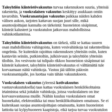
Taloyhtiön kiinteistövakuutus
turvaa rakennuksen suuria, yhteisiä
rakenteita, ja
vuokralaisen vakuutus
keskittyy asukkaan omiin
tavaroihin.
Vuokranantajan vakuutus
paikkaa näiden kahden
välisen aukon, tarjoten kattavan suojan juuri sille, mikä
asuntosijoittajan kannalta on tärkeintä: huoneiston sisäpinnat,
kiinteät kalusteet ja vuokratulon jatkuvuus mahdollisissa
vahinkotilanteissa.
Taloyhtiön kiinteistövakuutus
on tärkeä, sillä se kattaa suuren
osan mahdollisista vahingoista, kuten vesivahinkoja tai rakenteellisia
ongelmia. Se kuitenkin rajoittuu rakennuksen yhteisiin osiin, kuten
kantaviin seiniin, putkistoihin, julkisivuun ja taloyhtiön yhteisiin
tiloihin. Jos vesivuoto tai tulipalo rikkoo huoneiston sisäpinnat tai
kiinteät kalusteet, taloyhtiön kiinteistövakuutus ei välttämättä tule
korvaamaan näitä vahinkoja. Vastuu jää tällöin pääosin
vuokranantajalle, jos luottaa vain tähän vakuutukseen.
Vuokralaisen vakuutus
(yleensä
kotivakuutus
vastuuvakuutuksella) taas kattaa vuokralaisen henkilökohtaista
irtaimistoa sekä joitakin vahinkoja, joissa vuokralainen on itse
korvausvastuussa muille. Näihin kuuluu vuokralaisen omat
huonekalut, elektroniikka tai muu henkilökohtainen omaisuus. Se ei
kuitenkaan suojaa asuntosijoittajan omaisuutta, kuten huoneiston
lattioita tai kylpyhuoneen kaapistoja, eikä tarjoa turvaa vuokratulon