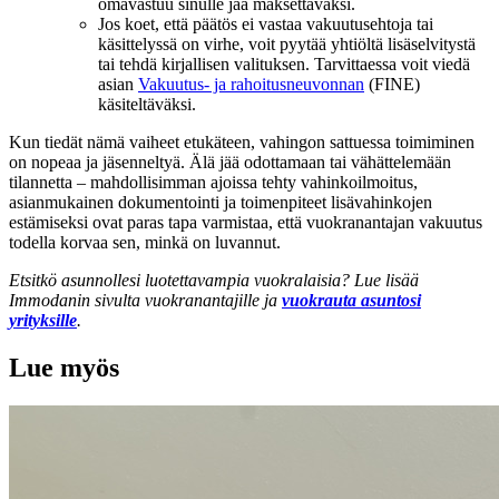
omavastuu sinulle jää maksettavaksi.
Jos koet, että päätös ei vastaa vakuutusehtoja tai
käsittelyssä on virhe, voit pyytää yhtiöltä lisäselvitystä
tai tehdä kirjallisen valituksen. Tarvittaessa voit viedä
asian
Vakuutus- ja rahoitusneuvonnan
(FINE)
käsiteltäväksi.
Kun tiedät nämä vaiheet etukäteen, vahingon sattuessa toimiminen
on nopeaa ja jäsenneltyä. Älä jää odottamaan tai vähättelemään
tilannetta – mahdollisimman ajoissa tehty vahinkoilmoitus,
asianmukainen dokumentointi ja toimenpiteet lisävahinkojen
estämiseksi ovat paras tapa varmistaa, että vuokranantajan vakuutus
todella korvaa sen, minkä on luvannut.
Etsitkö asunnollesi luotettavampia vuokralaisia? Lue lisää
Immodanin sivulta vuokranantajille ja
vuokrauta asuntosi
yrityksille
.
Lue myös