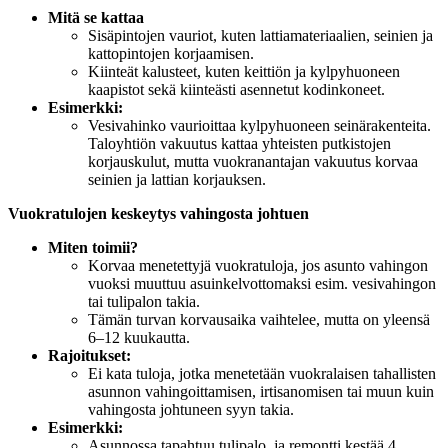
Mitä se kattaa
Sisäpintojen vauriot, kuten lattiamateriaalien, seinien ja
kattopintojen korjaamisen.
Kiinteät kalusteet, kuten keittiön ja kylpyhuoneen
kaapistot sekä kiinteästi asennetut kodinkoneet.
Esimerkki:
Vesivahinko vaurioittaa kylpyhuoneen seinärakenteita.
Taloyhtiön vakuutus kattaa yhteisten putkistojen
korjauskulut, mutta vuokranantajan vakuutus korvaa
seinien ja lattian korjauksen.
Vuokratulojen keskeytys vahingosta johtuen
Miten toimii?
Korvaa menetettyjä vuokratuloja, jos asunto vahingon
vuoksi muuttuu asuinkelvottomaksi esim. vesivahingon
tai tulipalon takia.
Tämän turvan korvausaika vaihtelee, mutta on yleensä
6–12 kuukautta.
Rajoitukset:
Ei kata tuloja, jotka menetetään vuokralaisen tahallisten
asunnon vahingoittamisen, irtisanomisen tai muun kuin
vahingosta johtuneen syyn takia.
Esimerkki:
Asunnossa tapahtuu tulipalo, ja remontti kestää 4