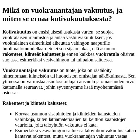
Mikä on vuokranantajan vakuutus, ja
miten se eroaa kotivakuutuksesta?
Kotivakuutus
on ensisijaisesti asukasta varten: se suojaa
vuokralaisen irtaimistoa ja antaa vastuuvakuutuksen, jos
vuokralainen esimerkiksi aiheuttaa vahingon naapurille
huolimattomuudellaan. Se ei sen sijaan takaa, että asunnon
rakenteet
,
kiinteät kalusteet
ja ennen kaikkea
vuokratulo
olisivat
suojassa esimerkiksi vesivahingon tai tulipalon sattuessa.
Vuokranantajan vakuutus
on tuote, joka on räätälöity
nimenomaan kiinteistön tai huoneiston omistajan näkökulmasta. Sen
ytimessä on varmistaa asuntosijoittajan ansainta ja omaisuuden arvo
kattamalla seuraavat, joihin syvennymme lisää myöhemmässä
osiossa:
Rakenteet ja kiinteät kalusteet:
Korvaa asunnon sisäpintojen ja kiinteiden kalusteiden
vahinkoja, kuten lattiamateriaalien tai keittiön kaapistojen
vaurioita, joita taloyhtiön vakuutus ei kata.
Esimerkiksi vesivahingon sattuessa taloyhtiön vakuutus kattaa
kantavat rakenteet, mutta vuokranantajan vakuutus vastaa