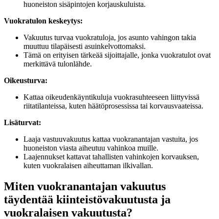
huoneiston sisäpintojen korjauskuluista.
Vuokratulon keskeytys:
Vakuutus turvaa vuokratuloja, jos asunto vahingon takia
muuttuu tilapäisesti asuinkelvottomaksi.
Tämä on erityisen tärkeää sijoittajalle, jonka vuokratulot ovat
merkittävä tulonlähde.
Oikeusturva:
Kattaa oikeudenkäyntikuluja vuokrasuhteeseen liittyvissä
riitatilanteissa, kuten häätöprosessissa tai korvausvaateissa.
Lisäturvat:
Laaja vastuuvakuutus kattaa vuokranantajan vastuita, jos
huoneiston viasta aiheutuu vahinkoa muille.
Laajennukset kattavat tahallisten vahinkojen korvauksen,
kuten vuokralaisen aiheuttaman ilkivallan.
Miten vuokranantajan vakuutus
täydentää kiinteistövakuutusta ja
vuokralaisen vakuutusta?