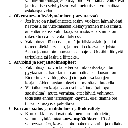
vahinkoilmoitusjärjestelmä, johon voit ladata valokuvat
ja kirjallisen selvityksen. Vaihtoehtoisesti voit soittaa
asiakaspalveluun.
Oikeusturvan hyödyntäminen (tarvittaessa)
Jos kyse on riitatilanteesta (esim. vuokran laiminlyönti,
häätöasia tai vuokralaisen kieltäytyminen maksamasta
aiheuttamaansa vahinkoa), varmista, että sinulla on
oikeusturva
-lisä vakuutuksessa.
Vakuutusyhtiö opastaa, mitä juridisia asiakirjoja tai
toimenpiteitä tarvitaan, ja ilmoittaa korvausrajoista.
Saatat joutua toimittamaan asianajopalkkioihin liittyviä
tarjouksia tai laskuja liitteeksi.
Arviointi ja korjaustoimenpiteet
Vakuutusyhtiö voi lähettää vahinkotarkastajan tai
pyytää sinua hankkimaan ammattilaisen lausunnon.
Etenkin vesivahingoissa ja tulipaloissa laajojen
korjaustöiden kustannukset on arvioitava huolella.
Väliaikainen korjaus on usein sallittua (tai jopa
suositeltua), mutta varmista, ettet hävitä vahingon
todisteita ennen tarkastajan käyntiä, ellei tilanne ole
turvallisuussyistä pakottava.
Korvauspäätös ja mahdollinen jatkokäsittely
Kun kaikki tarvittavat dokumentit on toimitettu,
vakuutusyhtiö antaa
korvauspäätöksen
. Tässä
vaiheessa näet, korvataanko hakemasi kulut ja millainen