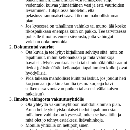
vedentulo, kuivaa ylimääräinen vesi ja estä vaurioiden
leviäminen. Tulipalossa huolehdi, että
pelastusviranomaiset saavat tiedon mahdollisimman
pian.
Jos kyseessä on tahallinen vahinko tai murto, älä koske
rikospaikkaan enempää kuin on pakko. Tee tarvittaessa
poliisille ilmoitus ennen siivousta, jotta vahingot
voidaan dokumentoida.
Dokumentoi vauriot
Ota kuvia ja tee lyhyt kirjallinen selvitys siitä, mitä on
tapahtunut, mihin kellonaikaan ja mitä vahinkoja
havaitsit. Myös vuokralaiselta tai silminnäkijöiltä saadut
tiedot (päivämäärät, kellonajat, tapahtumien kulku) ovat
hyödyllisiä.
Pidä tallessa mahdolliset kuitit tai laskut, jos joudut heti
korjaamaan jotakin akuuttia (esim. korjaaja kävi
sulkemassa vuotavan putken tai asensi väliaikaisen
ratkaisun).
Ilmoita vahingosta vakuutusyhtiölle
Ota yhteyttä vakuutusyhtiöön mahdollisimman pian.
Anna heille yksityiskohtaiset tiedot tapahtuneesta:
millainen vahinko on kyseessä, miten se havaittiin ja
mitä olet jo tehnyt estääksesi lisävahinkoja.
Monilla yhtiöillä on nettipohjainen