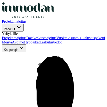
Projektimajoitus
Palvelut
Yrityksille
Projektimajoitus
Datakeskusmajoitus
Vuokra-asunto + kalustuspaketti
Meistä
Avoimet työpaikat
Laskutustiedot
Kaupungit
Pohjois-Suomi
Keski-Suomi