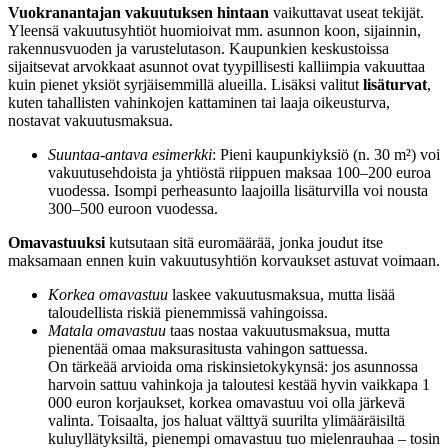
Vuokranantajan vakuutuksen
hintaan
vaikuttavat useat tekijät.
Yleensä vakuutusyhtiöt huomioivat mm. asunnon koon, sijainnin,
rakennusvuoden ja varustelutason. Kaupunkien keskustoissa
sijaitsevat arvokkaat asunnot ovat tyypillisesti kalliimpia vakuuttaa
kuin pienet yksiöt syrjäisemmillä alueilla. Lisäksi valitut
lisäturvat
,
kuten tahallisten vahinkojen kattaminen tai laaja oikeusturva,
nostavat vakuutusmaksua.
Suuntaa-antava esimerkki
: Pieni kaupunkiyksiö (n. 30 m²) voi
vakuutusehdoista ja yhtiöstä riippuen maksaa 100–200 euroa
vuodessa. Isompi perheasunto laajoilla lisäturvilla voi nousta
300–500 euroon vuodessa.
Omavastuuksi
kutsutaan sitä euromäärää, jonka joudut itse
maksamaan ennen kuin vakuutusyhtiön korvaukset astuvat voimaan.
Korkea omavastuu
laskee vakuutusmaksua, mutta lisää
taloudellista riskiä pienemmissä vahingoissa.
Matala omavastuu
taas nostaa vakuutusmaksua, mutta
pienentää omaa maksurasitusta vahingon sattuessa.
On tärkeää arvioida oma riskinsietokykynsä: jos asunnossa
harvoin sattuu vahinkoja ja taloutesi kestää hyvin vaikkapa 1
000 euron korjaukset, korkea omavastuu voi olla järkevä
valinta. Toisaalta, jos haluat välttyä suurilta ylimääräisiltä
kulu­yllätyksiltä, pienempi omavastuu tuo mielenrauhaa – tosin