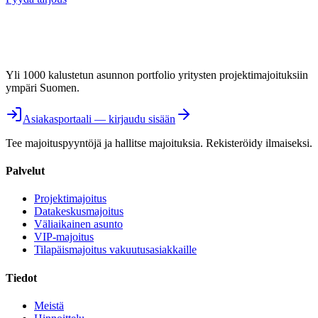
Yli 1000 kalustetun asunnon portfolio yritysten projektimajoituksiin
ympäri Suomen.
Asiakasportaali — kirjaudu sisään
Tee majoituspyyntöjä ja hallitse majoituksia. Rekisteröidy ilmaiseksi.
Palvelut
Projektimajoitus
Datakeskusmajoitus
Väliaikainen asunto
VIP-majoitus
Tilapäismajoitus vakuutusasiakkaille
Tiedot
Meistä