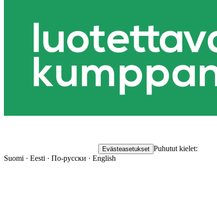
Puhutut kielet:
Evästeasetukset
Suomi · Eesti · По-русски · English