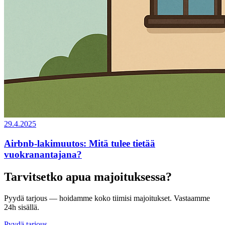
29.4.2025
‍Airbnb-lakimuutos: Mitä tulee tietää
vuokranantajana?
Tarvitsetko apua majoituksessa?
Pyydä tarjous — hoidamme koko tiimisi majoitukset. Vastaamme
24h sisällä.
Pyydä tarjous