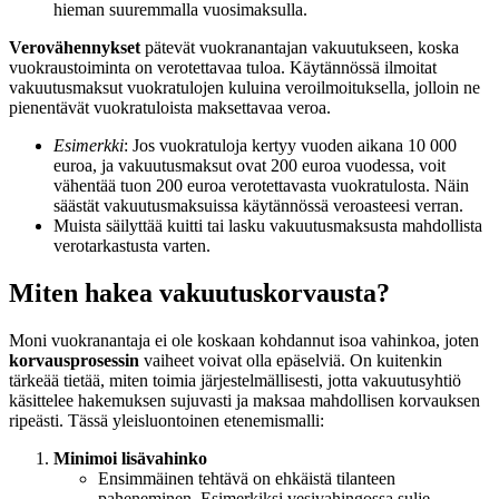
hieman suuremmalla vuosimaksulla.
Verovähennykset
pätevät vuokranantajan vakuutukseen, koska
vuokraustoiminta on verotettavaa tuloa. Käytännössä ilmoitat
vakuutusmaksut vuokratulojen kuluina veroilmoituksella, jolloin ne
pienentävät vuokratuloista maksettavaa veroa.
Esimerkki
: Jos vuokratuloja kertyy vuoden aikana 10 000
euroa, ja vakuutusmaksut ovat 200 euroa vuodessa, voit
vähentää tuon 200 euroa verotettavasta vuokratulosta. Näin
säästät vakuutusmaksuissa käytännössä veroasteesi verran.
Muista säilyttää kuitti tai lasku vakuutusmaksusta mahdollista
verotarkastusta varten.
Miten hakea vakuutuskorvausta?
Moni vuokranantaja ei ole koskaan kohdannut isoa vahinkoa, joten
korvausprosessin
vaiheet voivat olla epäselviä. On kuitenkin
tärkeää tietää, miten toimia järjestelmällisesti, jotta vakuutusyhtiö
käsittelee hakemuksen sujuvasti ja maksaa mahdollisen korvauksen
ripeästi. Tässä yleisluontoinen etenemismalli:
Minimoi lisävahinko
Ensimmäinen tehtävä on ehkäistä tilanteen
paheneminen. Esimerkiksi vesivahingossa sulje