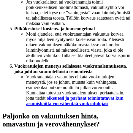
Jos vuokralainen tai vuokranantaja toimii
poikkeuksellisen huolimattomasti, vakuutusyhtiö voi
katsoa, ettei kyse ole ”vahingosta” vaan laiminlyönnistä
tai tahallisesta teosta. Tällöin korvaus saatetaan evätä tai
maksaa vain osittain.
Pitkäkestoiset kosteus- ja homeongelmat
Moni ajattelee, että vuokranantajan vakuutus korvaa
myös hiljalleen syntyneitä kosteusvaurioita. Yleisesti
ottaen vakuutuksen näkökulmasta kyse on huollon
laiminlyönnistä tai rakenteellisesta viasta, joka ei ole
äkillinen vahinko. Tällaiset tilanteet jäävät korvauspiirin
ulkopuolelle.
Vuokratulojen menetys sellaisesta vuokranalennuksesta,
joka johtuu suunnitelluista remonteista
Vuokranantajan vakuutus ei kata vuokratulojen
menetystä, jos se johtuu muusta kuin vahingosta,
esimerkiksi putkiremontti tai julkisivuremontti.
Kannattaa tutustua vuokranalennuksen periaatteisiin,
jotta tiedät
oikeutesi ja parhaat toimintatavat kun
asumishaitta voi vähentää vuokratulojasi
.
Paljonko on vakuutuksen hinta,
omavastuu ja verovähennykset?