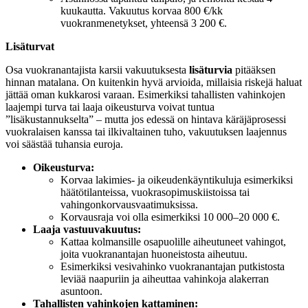
kuukautta. Vakuutus korvaa 800 €/kk
vuokranmenetykset, yhteensä 3 200 €.
Lisäturvat
Osa vuokranantajista karsii vakuutuksesta
lisäturvia
pitääksen
hinnan matalana. On kuitenkin hyvä arvioida, millaisia riskejä haluat
jättää oman kukkarosi varaan. Esimerkiksi tahallisten vahinkojen
laajempi turva tai laaja oikeusturva voivat tuntua
”lisäkustannukselta” – mutta jos edessä on hintava käräjäprosessi
vuokralaisen kanssa tai ilkivaltainen tuho, vakuutuksen laajennus
voi säästää tuhansia euroja.
Oikeusturva:
Korvaa lakimies- ja oikeudenkäyntikuluja esimerkiksi
häätötilanteissa, vuokrasopimuskiistoissa tai
vahingonkorvausvaatimuksissa.
Korvausraja voi olla esimerkiksi 10 000–20 000 €.
Laaja vastuuvakuutus:
Kattaa kolmansille osapuolille aiheutuneet vahingot,
joita vuokranantajan huoneistosta aiheutuu.
Esimerkiksi vesivahinko vuokranantajan putkistosta
leviää naapuriin ja aiheuttaa vahinkoja alakerran
asuntoon.
Tahallisten vahinkojen kattaminen: