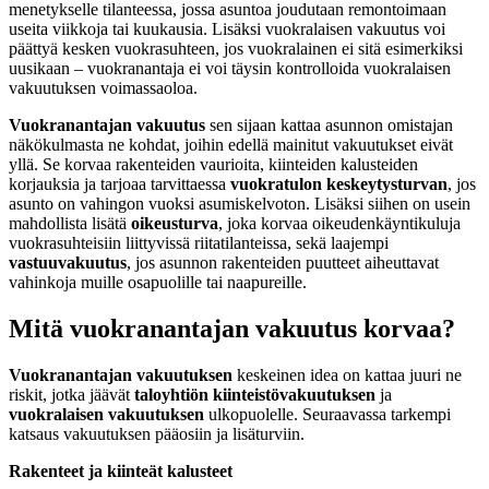
menetykselle tilanteessa, jossa asuntoa joudutaan remontoimaan
useita viikkoja tai kuukausia. Lisäksi vuokralaisen vakuutus voi
päättyä kesken vuokrasuhteen, jos vuokralainen ei sitä esimerkiksi
uusikaan – vuokranantaja ei voi täysin kontrolloida vuokralaisen
vakuutuksen voimassaoloa.
Vuokranantajan vakuutus
sen sijaan kattaa asunnon omistajan
näkökulmasta ne kohdat, joihin edellä mainitut vakuutukset eivät
yllä. Se korvaa rakenteiden vaurioita, kiinteiden kalusteiden
korjauksia ja tarjoaa tarvittaessa
vuokratulon keskeytysturvan
, jos
asunto on vahingon vuoksi asumiskelvoton. Lisäksi siihen on usein
mahdollista lisätä
oikeusturva
, joka korvaa oikeudenkäyntikuluja
vuokrasuhteisiin liittyvissä riitatilanteissa, sekä laajempi
vastuuvakuutus
, jos asunnon rakenteiden puutteet aiheuttavat
vahinkoja muille osapuolille tai naapureille.
Mitä vuokranantajan vakuutus korvaa?
Vuokranantajan vakuutuksen
keskeinen idea on kattaa juuri ne
riskit, jotka jäävät
taloyhtiön kiinteistövakuutuksen
ja
vuokralaisen vakuutuksen
ulkopuolelle. Seuraavassa tarkempi
katsaus vakuutuksen pääosiin ja lisäturviin.
Rakenteet ja kiinteät kalusteet