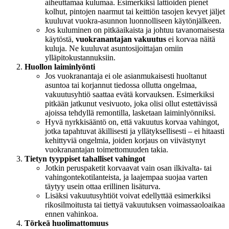
aiheuttamaa kulumaa. Esimerkiksi lattioiden pienet
kolhut, pintojen naarmut tai keittiön tasojen kevyet jäljet
kuuluvat vuokra-asunnon luonnolliseen käytönjälkeen.
Jos kuluminen on pitkäaikaista ja johtuu tavanomaisesta
käytöstä,
vuokranantajan vakuutus
ei korvaa näitä
kuluja. Ne kuuluvat asuntosijoittajan omiin
ylläpitokustannuksiin.
Huollon laiminlyönti
Jos vuokranantaja ei ole asianmukaisesti huoltanut
asuntoa tai korjannut tiedossa ollutta ongelmaa,
vakuutusyhtiö saattaa evätä korvauksen. Esimerkiksi
pitkään jatkunut vesivuoto, joka olisi ollut estettävissä
ajoissa tehdyllä remontilla, lasketaan laiminlyönniksi.
Hyvä nyrkkisääntö on, että vakuutus korvaa vahingot,
jotka tapahtuvat äkillisesti ja yllätyksellisesti – ei hitaasti
kehittyviä ongelmia, joiden korjaus on viivästynyt
vuokranantajan toimettomuuden takia.
Tietyn tyyppiset tahalliset vahingot
Jotkin peruspaketit korvaavat vain osan ilkivalta- tai
vahingontekotilanteista, ja laajempaa suojaa varten
täytyy usein ottaa erillinen lisäturva.
Lisäksi vakuutusyhtiöt voivat edellyttää esimerkiksi
rikosilmoitusta tai tiettyä vakuutuksen voimassaoloaikaa
ennen vahinkoa.
Törkeä huolimattomuus