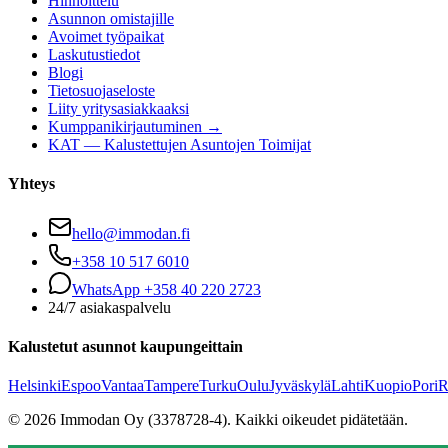
Hinnoittelu
Asunnon omistajille
Avoimet työpaikat
Laskutustiedot
Blogi
Tietosuojaseloste
Liity yritysasiakkaaksi
Kumppanikirjautuminen →
KAT — Kalustettujen Asuntojen Toimijat
Yhteys
hello@immodan.fi
+358 10 517 6010
WhatsApp +358 40 220 2723
24/7 asiakaspalvelu
Kalustetut asunnot kaupungeittain
Helsinki
Espoo
Vantaa
Tampere
Turku
Oulu
Jyväskylä
Lahti
Kuopio
Pori
R
©
2026
Immodan Oy (3378728-4).
Kaikki oikeudet pidätetään.