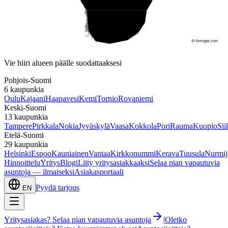
Etelä-Suomi
Vie hiiri alueen päälle suodattaaksesi
Pohjois-Suomi
6
kaupunkia
Oulu
Kajaani
Haapavesi
Kemi
Tornio
Rovaniemi
Keski-Suomi
13
kaupunkia
Tampere
Pirkkala
Nokia
Jyväskylä
Vaasa
Kokkola
Pori
Rauma
Kuopio
Sii
Etelä-Suomi
29
kaupunkia
Helsinki
Espoo
Kauniainen
Vantaa
Kirkkonummi
Kerava
Tuusula
Nurmij
Hinnoittelu
Yritys
Blogi
Liity yritysasiakkaaksi
Selaa pian vapautuvia
asuntoja — ilmaiseksi
Asiakasportaali
Pyydä tarjous
EN
Yritysasiakas? Selaa pian vapautuvia asuntoja
|
Oletko