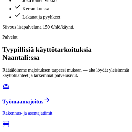
Joka toinen viikko
Kerran kuussa
Lakanat ja pyyhkeet
Siivous lisäpalveluna 150 €/hlö/käynti.
Palvelut
Tyypillisiä käyttötarkoituksia
Naantali
:ssa
Räätälöimme majoituksen tarpeesi mukaan — alta löydät yleisimmät
käyttötilanteet ja tarkemmat palvelusivut.
Työmaamajoitus
Rakennus- ja asentajatiimit