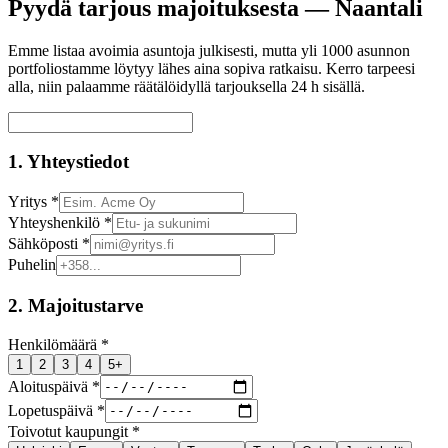
Pyydä tarjous majoituksesta —
Naantali
Emme listaa avoimia asuntoja julkisesti, mutta yli 1000 asunnon
portfoliostamme löytyy lähes aina sopiva ratkaisu. Kerro tarpeesi
alla, niin palaamme räätälöidyllä tarjouksella 24 h sisällä.
1. Yhteystiedot
Yritys *
Yhteyshenkilö *
Sähköposti *
Puhelin
2. Majoitustarve
Henkilömäärä *
1
2
3
4
5+
Aloituspäivä *
Lopetuspäivä *
Toivotut kaupungit *