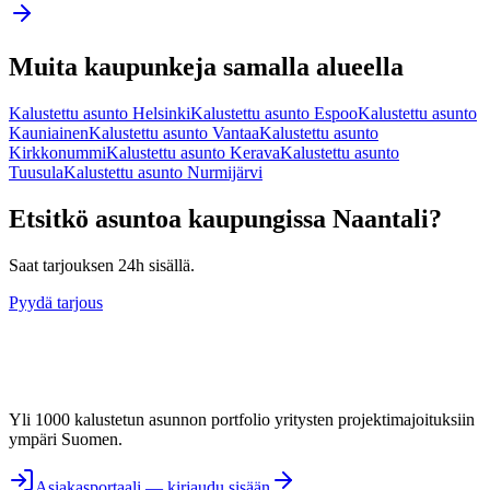
Muita kaupunkeja samalla alueella
Kalustettu asunto
Helsinki
Kalustettu asunto
Espoo
Kalustettu asunto
Kauniainen
Kalustettu asunto
Vantaa
Kalustettu asunto
Kirkkonummi
Kalustettu asunto
Kerava
Kalustettu asunto
Tuusula
Kalustettu asunto
Nurmijärvi
Etsitkö asuntoa kaupungissa
Naantali
?
Saat tarjouksen 24h sisällä.
Pyydä tarjous
Yli 1000 kalustetun asunnon portfolio yritysten projektimajoituksiin
ympäri Suomen.
Asiakasportaali — kirjaudu sisään