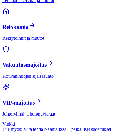
Tehtaiden seisokit ja huollot
Relokaatio
Rekrytoinnit ja muutot
Vakuutusmajoitus
Kotivahinkojen sijaisasunto
VIP-majoitus
Johtoryhmä ja huippuvieraat
Vinkki
Lue myös: Mitä tehdä
Naantali
:ssa – paikalliset suositukset