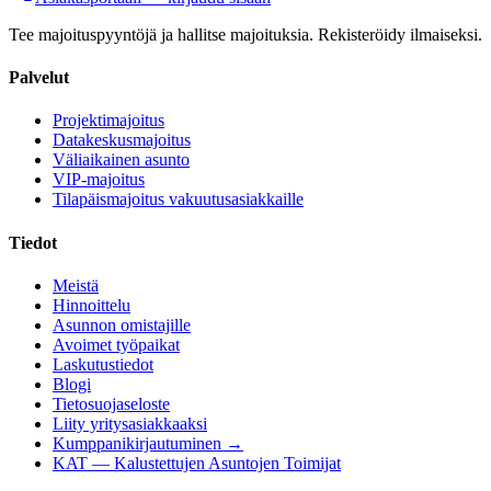
Tee majoituspyyntöjä ja hallitse majoituksia. Rekisteröidy ilmaiseksi.
Palvelut
Projektimajoitus
Datakeskusmajoitus
Väliaikainen asunto
VIP-majoitus
Tilapäismajoitus vakuutusasiakkaille
Tiedot
Meistä
Hinnoittelu
Asunnon omistajille
Avoimet työpaikat
Laskutustiedot
Blogi
Tietosuojaseloste
Liity yritysasiakkaaksi
Kumppanikirjautuminen →
KAT — Kalustettujen Asuntojen Toimijat