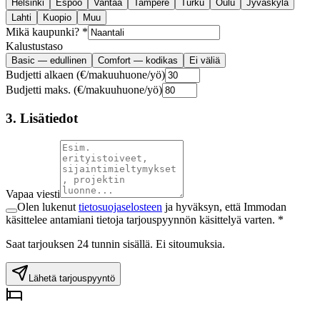
Helsinki
Espoo
Vantaa
Tampere
Turku
Oulu
Jyväskylä
Lahti
Kuopio
Muu
Mikä kaupunki? *
Kalustustaso
Basic — edullinen
Comfort — kodikas
Ei väliä
Budjetti alkaen (€/makuuhuone/yö)
Budjetti maks. (€/makuuhuone/yö)
3. Lisätiedot
Vapaa viesti
Olen lukenut
tietosuojaselosteen
ja hyväksyn, että Immodan
käsittelee antamiani tietoja tarjouspyynnön käsittelyä varten. *
Saat tarjouksen 24 tunnin sisällä. Ei sitoumuksia.
Lähetä tarjouspyyntö