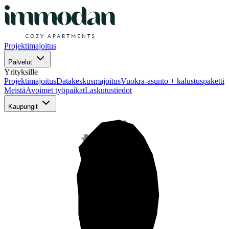
Projektimajoitus
Palvelut
Yrityksille
Projektimajoitus
Datakeskusmajoitus
Vuokra-asunto + kalustuspaketti
Meistä
Avoimet työpaikat
Laskutustiedot
Kaupungit
Pohjois-Suomi
Keski-Suomi