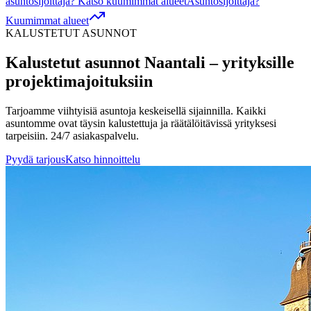
asuntosijoittaja? Katso kuumimmat alueet
Asuntosijoittaja?
Kuumimmat alueet
KALUSTETUT ASUNNOT
Kalustetut asunnot
Naantali
– yrityksille
projektimajoituksiin
Tarjoamme viihtyisiä asuntoja keskeisellä sijainnilla. Kaikki
asuntomme ovat täysin kalustettuja ja räätälöitävissä yrityksesi
tarpeisiin. 24/7 asiakaspalvelu.
Pyydä tarjous
Katso hinnoittelu