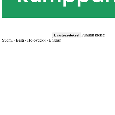
Puhutut kielet:
Evästeasetukset
Suomi · Eesti · По-русски · English