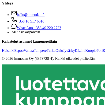
Yhteys
hello@immodan.fi
+358 10 517 6010
WhatsApp +358 40 220 2723
24/7 asiakaspalvelu
Kalustetut asunnot kaupungeittain
Helsinki
Espoo
Vantaa
Tampere
Turku
Oulu
Jyväskylä
Lahti
Kuopio
Pori
R
©
2026
Immodan Oy (3378728-4).
Kaikki oikeudet pidätetään.