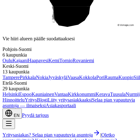
Etelä-Suomi
Vie hiiri alueen päälle suodattaaksesi
Pohjois-Suomi
6
kaupunkia
Oulu
Kajaani
Haapavesi
Kemi
Tornio
Rovaniemi
Keski-Suomi
13
kaupunkia
Tampere
Pirkkala
Nokia
Jyväskylä
Vaasa
Kokkola
Pori
Rauma
Kuopio
Sii
Etelä-Suomi
29
kaupunkia
Helsinki
Espoo
Kauniainen
Vantaa
Kirkkonummi
Kerava
Tuusula
Nurmij
Hinnoittelu
Yritys
Blogi
Liity yritysasiakkaaksi
Selaa pian vapautuvia
asuntoja — ilmaiseksi
Asiakasportaali
Pyydä tarjous
EN
Yritysasiakas? Selaa pian vapautuvia asuntoja
|
Oletko