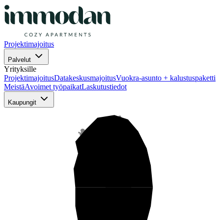
Projektimajoitus
Palvelut
Yrityksille
Projektimajoitus
Datakeskusmajoitus
Vuokra-asunto + kalustuspaketti
Meistä
Avoimet työpaikat
Laskutustiedot
Kaupungit
Pohjois-Suomi
Keski-Suomi