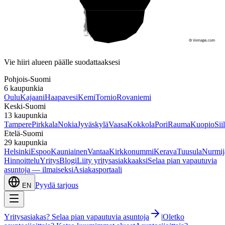
Etelä-Suomi
Vie hiiri alueen päälle suodattaaksesi
Pohjois-Suomi
6
kaupunkia
Oulu
Kajaani
Haapavesi
Kemi
Tornio
Rovaniemi
Keski-Suomi
13
kaupunkia
Tampere
Pirkkala
Nokia
Jyväskylä
Vaasa
Kokkola
Pori
Rauma
Kuopio
Sii
Etelä-Suomi
29
kaupunkia
Helsinki
Espoo
Kauniainen
Vantaa
Kirkkonummi
Kerava
Tuusula
Nurmij
Hinnoittelu
Yritys
Blogi
Liity yritysasiakkaaksi
Selaa pian vapautuvia
asuntoja — ilmaiseksi
Asiakasportaali
Pyydä tarjous
EN
Yritysasiakas? Selaa pian vapautuvia asuntoja
|
Oletko