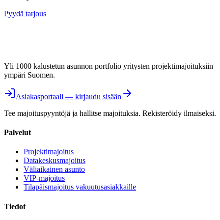
Pyydä tarjous
Yli 1000 kalustetun asunnon portfolio yritysten projektimajoituksiin
ympäri Suomen.
Asiakasportaali — kirjaudu sisään
Tee majoituspyyntöjä ja hallitse majoituksia. Rekisteröidy ilmaiseksi.
Palvelut
Projektimajoitus
Datakeskusmajoitus
Väliaikainen asunto
VIP-majoitus
Tilapäismajoitus vakuutusasiakkaille
Tiedot