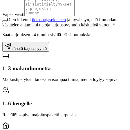
Vapaa viesti
Olen lukenut
tietosuojaselosteen
ja hyväksyn, että Immodan
käsittelee antamiani tietoja tarjouspyynnön käsittelyä varten. *
Saat tarjouksen 24 tunnin sisällä. Ei sitoumuksia.
Lähetä tarjouspyyntö
1–3 makuuhuonetta
Matkustipa yksin tai osana isompaa tiimiä, meiltä löytyy sopiva.
1–6 hengelle
Räätälöi sopiva majoituspaketti tarpeisiisi.