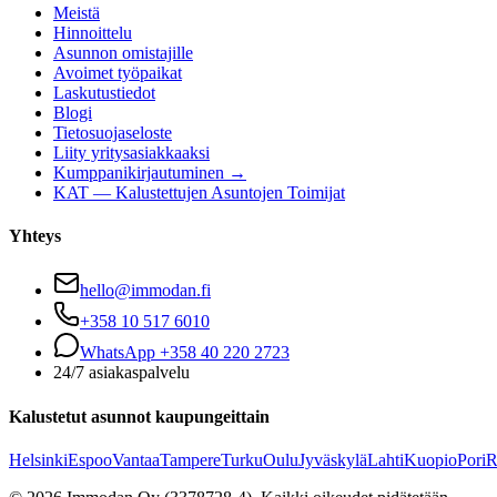
Meistä
Hinnoittelu
Asunnon omistajille
Avoimet työpaikat
Laskutustiedot
Blogi
Tietosuojaseloste
Liity yritysasiakkaaksi
Kumppanikirjautuminen →
KAT — Kalustettujen Asuntojen Toimijat
Yhteys
hello@immodan.fi
+358 10 517 6010
WhatsApp +358 40 220 2723
24/7 asiakaspalvelu
Kalustetut asunnot kaupungeittain
Helsinki
Espoo
Vantaa
Tampere
Turku
Oulu
Jyväskylä
Lahti
Kuopio
Pori
R