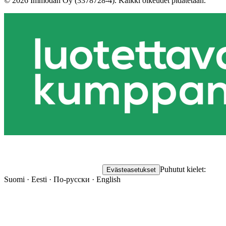
©
2026
Immodan Oy (3378728-4).
Kaikki oikeudet pidätetään.
Puhutut kielet:
Evästeasetukset
Suomi · Eesti · По-русски · English