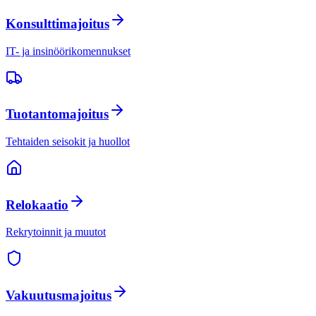
Konsulttimajoitus
IT- ja insinöörikomennukset
Tuotantomajoitus
Tehtaiden seisokit ja huollot
Relokaatio
Rekrytoinnit ja muutot
Vakuutusmajoitus