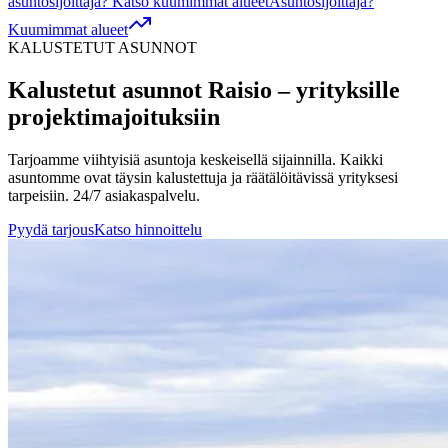
asuntosijoittaja? Katso kuumimmat alueet
Asuntosijoittaja?
Kuumimmat alueet
KALUSTETUT ASUNNOT
Kalustetut asunnot
Raisio
– yrityksille
projektimajoituksiin
Tarjoamme viihtyisiä asuntoja keskeisellä sijainnilla. Kaikki
asuntomme ovat täysin kalustettuja ja räätälöitävissä yrityksesi
tarpeisiin. 24/7 asiakaspalvelu.
Pyydä tarjous
Katso hinnoittelu