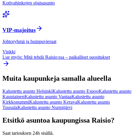
Kotivahinkojen sijaisasunto
VIP-majoitus
Johtoryhmä ja huippuvieraat
Vinkki
Lue myös: Mitä tehdä
Raisio
:ssa – paikalliset suositukset
Muita kaupunkeja samalla alueella
Kalustettu asunto
Helsinki
Kalustettu asunto
Espoo
Kalustettu asunto
Kauniainen
Kalustettu asunto
Vantaa
Kalustettu asunto
Kirkkonummi
Kalustettu asunto
Kerava
Kalustettu asunto
Tuusula
Kalustettu asunto
Nurmijärvi
Etsitkö asuntoa kaupungissa
Raisio
?
Saat tarjouksen 24h sisällä.