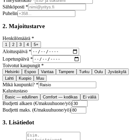
Yhteyshenkilö *
Sähköposti *
Puhelin
2. Majoitustarve
Henkilömäärä *
1
2
3
4
5+
Aloituspäivä *
Lopetuspäivä *
Toivotut kaupungit *
Helsinki
Espoo
Vantaa
Tampere
Turku
Oulu
Jyväskylä
Lahti
Kuopio
Muu
Mikä kaupunki? *
Kalustustaso
Basic — edullinen
Comfort — kodikas
Ei väliä
Budjetti alkaen (€/makuuhuone/yö)
Budjetti maks. (€/makuuhuone/yö)
3. Lisätiedot