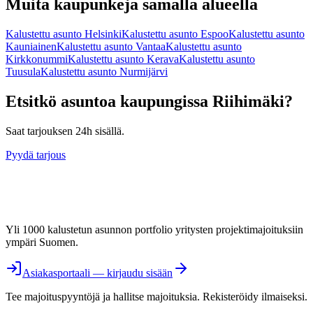
Muita kaupunkeja samalla alueella
Kalustettu asunto
Helsinki
Kalustettu asunto
Espoo
Kalustettu asunto
Kauniainen
Kalustettu asunto
Vantaa
Kalustettu asunto
Kirkkonummi
Kalustettu asunto
Kerava
Kalustettu asunto
Tuusula
Kalustettu asunto
Nurmijärvi
Etsitkö asuntoa kaupungissa
Riihimäki
?
Saat tarjouksen 24h sisällä.
Pyydä tarjous
Yli 1000 kalustetun asunnon portfolio yritysten projektimajoituksiin
ympäri Suomen.
Asiakasportaali — kirjaudu sisään
Tee majoituspyyntöjä ja hallitse majoituksia. Rekisteröidy ilmaiseksi.