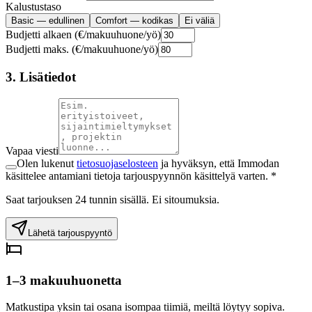
Kalustustaso
Basic — edullinen
Comfort — kodikas
Ei väliä
Budjetti alkaen (€/makuuhuone/yö)
Budjetti maks. (€/makuuhuone/yö)
3. Lisätiedot
Vapaa viesti
Olen lukenut
tietosuojaselosteen
ja hyväksyn, että Immodan
käsittelee antamiani tietoja tarjouspyynnön käsittelyä varten. *
Saat tarjouksen 24 tunnin sisällä. Ei sitoumuksia.
Lähetä tarjouspyyntö
1–3 makuuhuonetta
Matkustipa yksin tai osana isompaa tiimiä, meiltä löytyy sopiva.