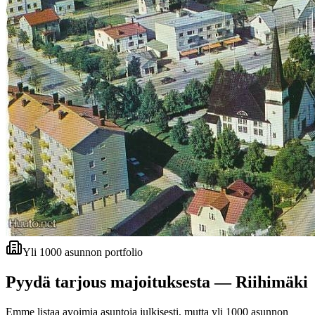
Yli 1000 asunnon portfolio
Pyydä tarjous majoituksesta —
Riihimäki
Emme listaa avoimia asuntoja julkisesti, mutta yli 1000 asunnon