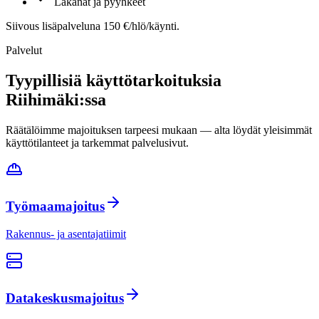
Lakanat ja pyyhkeet
Siivous lisäpalveluna 150 €/hlö/käynti.
Palvelut
Tyypillisiä käyttötarkoituksia
Riihimäki
:ssa
Räätälöimme majoituksen tarpeesi mukaan — alta löydät yleisimmät
käyttötilanteet ja tarkemmat palvelusivut.
Työmaamajoitus
Rakennus- ja asentajatiimit
Datakeskusmajoitus