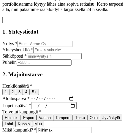
portfoliostamme löytyy lähes aina sopiva ratkaisu. Kerro tarpeesi
alla, niin palaamme räätälöidyllä tarjouksella 24 h sisällä.
1. Yhteystiedot
Yritys *
Yhteyshenkilö *
Sähköposti *
Puhelin
2. Majoitustarve
Henkilömäärä *
1
2
3
4
5+
Aloituspäivä *
Lopetuspäivä *
Toivotut kaupungit *
Helsinki
Espoo
Vantaa
Tampere
Turku
Oulu
Jyväskylä
Lahti
Kuopio
Muu
Mikä kaupunki? *