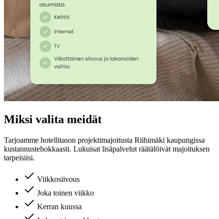
Miksi valita meidät
Tarjoamme hotellitason projektimajoitusta
Riihimäki
kaupungissa
kustannustehokkaasti. Lukuisat lisäpalvelut räätälöivät majoituksen
tarpeisiisi.
Viikkosiivous
Joka toinen viikko
Kerran kuussa