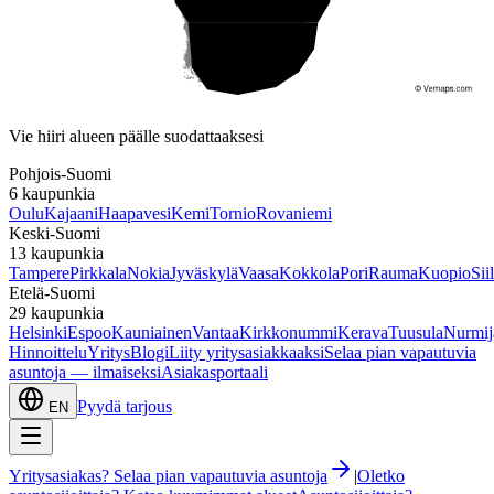
Etelä-Suomi
Vie hiiri alueen päälle suodattaaksesi
Pohjois-Suomi
6
kaupunkia
Oulu
Kajaani
Haapavesi
Kemi
Tornio
Rovaniemi
Keski-Suomi
13
kaupunkia
Tampere
Pirkkala
Nokia
Jyväskylä
Vaasa
Kokkola
Pori
Rauma
Kuopio
Sii
Etelä-Suomi
29
kaupunkia
Helsinki
Espoo
Kauniainen
Vantaa
Kirkkonummi
Kerava
Tuusula
Nurmij
Hinnoittelu
Yritys
Blogi
Liity yritysasiakkaaksi
Selaa pian vapautuvia
asuntoja — ilmaiseksi
Asiakasportaali
Pyydä tarjous
EN
Yritysasiakas? Selaa pian vapautuvia asuntoja
|
Oletko