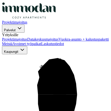
Projektimajoitus
Palvelut
Yrityksille
Projektimajoitus
Datakeskusmajoitus
Vuokra-asunto + kalustuspaketti
Meistä
Avoimet työpaikat
Laskutustiedot
Kaupungit
Pohjois-Suomi
Keski-Suomi