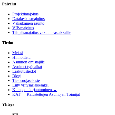
Palvelut
Projektimajoitus
Datakeskusmajoitus
Väliaikainen asunto
VIP-majoitus
Tilapäismajoitus vakuutusasiakkaille
Tiedot
Meistä
Hinnoittelu
Asunnon omistajille
Avoimet työpaikat
Laskutustiedot
Blogi
Tietosuojaseloste
Liity yritysasiakkaaksi
Kumppanikirjautuminen →
KAT — Kalustettujen Asuntojen Toimijat
Yhteys