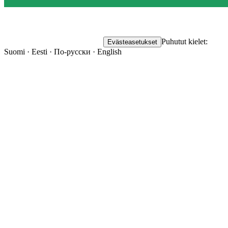
Puhutut kielet:
Evästeasetukset
Suomi · Eesti · По-русски · English