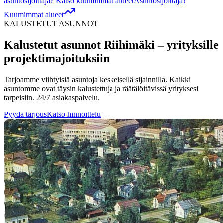
asuntosijoittaja? Katso kuumimmat alueet
Asuntosijoittaja?
Kuumimmat alueet
KALUSTETUT ASUNNOT
Kalustetut asunnot
Riihimäki
– yrityksille
projektimajoituksiin
Tarjoamme viihtyisiä asuntoja keskeisellä sijainnilla. Kaikki
asuntomme ovat täysin kalustettuja ja räätälöitävissä yrityksesi
tarpeisiin. 24/7 asiakaspalvelu.
Pyydä tarjous
Katso hinnoittelu