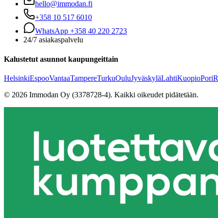
hello@immodan.fi
+358 10 517 6010
WhatsApp +358 40 220 2723
24/7 asiakaspalvelu
Kalustetut asunnot kaupungeittain
Helsinki
Espoo
Vantaa
Tampere
Turku
Oulu
Jyväskylä
Lahti
Kuopio
Pori
R
©
2026
Immodan Oy (3378728-4).
Kaikki oikeudet pidätetään.