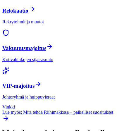
Relokaatio
Rekrytoinnit ja muutot
Vakuutusmajoitus
Kotivahinkojen sijaisasunto
VIP-majoitus
Johtoryhmä ja huippuvieraat
Vinkki
Lue myös: Mitä tehdä
Riihimäki
:ssa – paikalliset suositukset